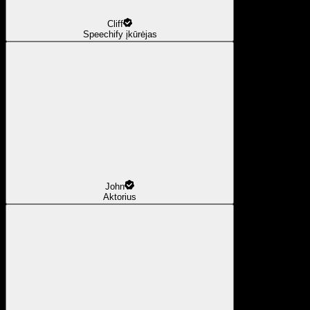
Cliff
Speechify įkūrėjas
John
Aktorius