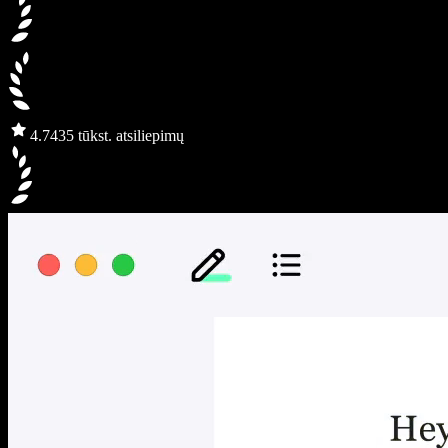
4.7
435 tūkst. atsiliepimų