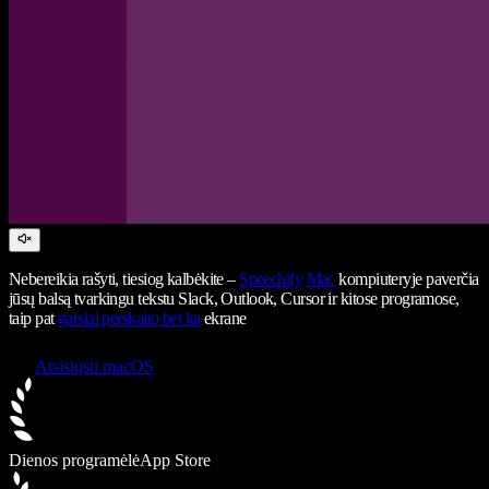
Nebereikia rašyti, tiesiog kalbėkite –
Speechify
Mac
kompiuteryje paverčia
jūsų balsą tvarkingu tekstu Slack, Outlook, Cursor ir kitose programose,
taip pat
garsiai perskaito bet ką
ekrane
Atsisiųsti macOS
Dienos programėlė
App Store