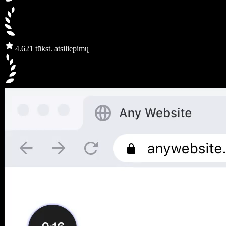
4.6
21 tūkst. atsiliepimų