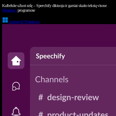
Kalbėkite užuot rašę – Speechify diktuoja ir garsiai skaito tekstą visose
Windows
programose
Atsisiųsti Windows