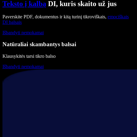
Teksto į kalbą
DI, kuris skaito už jus
Paverskite PDF, dokumentus ir kitą turinį tikroviškais,
emociškais
DI balsais
Išbandyti nemokamai
Natūraliai skambantys balsai
Klausykitės tarsi tikro balso
Išbandyti nemokamai