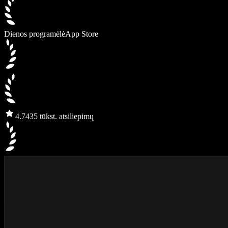
Dienos programėlė
App Store
4.7
435 tūkst. atsiliepimų