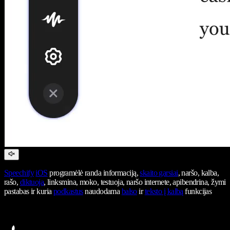
Speechify
iOS
programėlė randa informaciją,
skaito garsiai
, naršo, kalba,
rašo,
diktuoja
, linksmina, moko, testuoja, naršo internete, apibendrina, žymi
pastabas ir kuria
podkastus
naudodama
balso
ir
teksto į kalbą
funkcijas