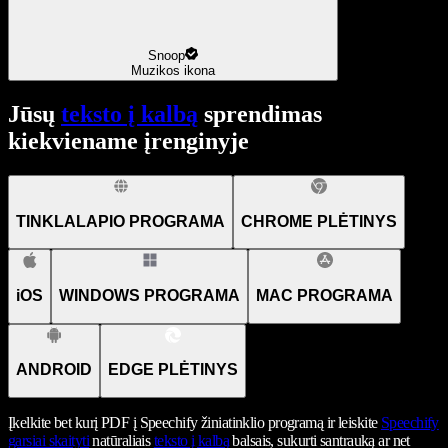
Snoop
Muzikos ikona
Jūsų
teksto į kalbą
sprendimas
kiekviename įrenginyje
TINKLALAPIO PROGRAMA
CHROME PLĖTINYS
iOS
WINDOWS PROGRAMA
MAC PROGRAMA
ANDROID
EDGE PLĖTINYS
Įkelkite bet kurį PDF į Speechify žiniatinklio programą ir leiskite
Speechify
garsiai skaityti
natūraliais
teksto į kalbą
balsais, sukurti santrauką ar net