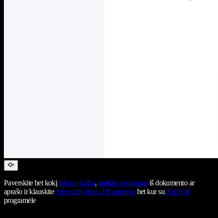
Paverskite bet kokį
tekstą į kalbą
,
kurkite podkastus
iš dokumento ar
aprašo ir klauskite
Speechify balso DI asistento
bet kur su
Android
programėle