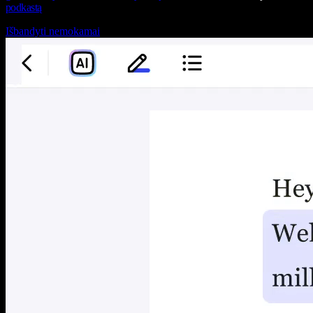
podkastą
Išbandyti nemokamai