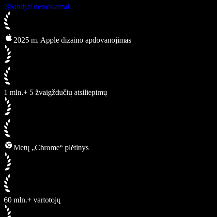
Išbandyti nemokamai
2025 m. Apple dizaino apdovanojimas
1 mln.+ 5 žvaigždučių atsiliepimų
Metų „Chrome“ plėtinys
60 mln.+ vartotojų