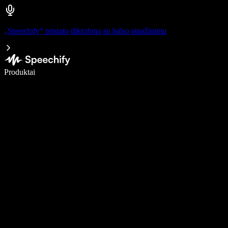
„Speechify“ pristato diktofoną su balso atpažinimu
Rašykite 5× greičiau naudodami diktavimą balsu
Produktai
Sužinokite daugiau