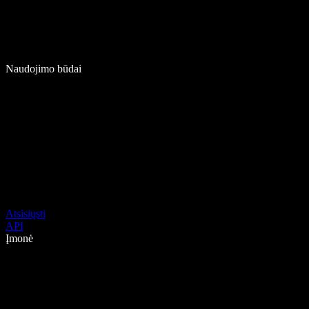
Naudojimo būdai
Atsisiųsti
API
Įmonė