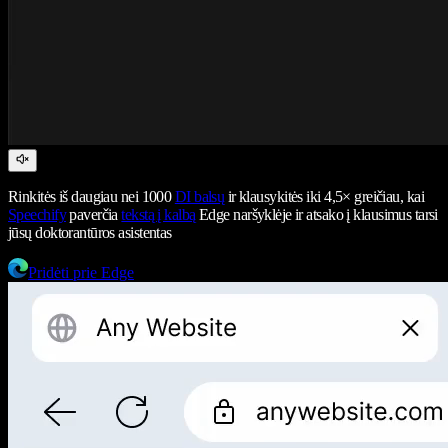
Rinkitės iš daugiau nei 1000
DI balsų
ir klausykitės iki 4,5× greičiau, kai
Speechify
paverčia
tekstą į kalbą
Edge naršyklėje ir atsako į klausimus tarsi
jūsų doktorantūros asistentas
Pridėti prie Edge