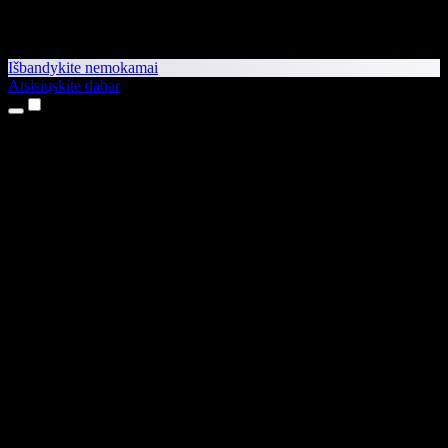
Išbandykite nemokamai
Atsisiųskite dabar
Produktai
Teksto skaitymas balsu
iPhone ir iPad programėlės
Android programėlė
Chrome plėtinys
Edge plėtinys
Interneto programėlė
Mac programėlė
Windows programėlė