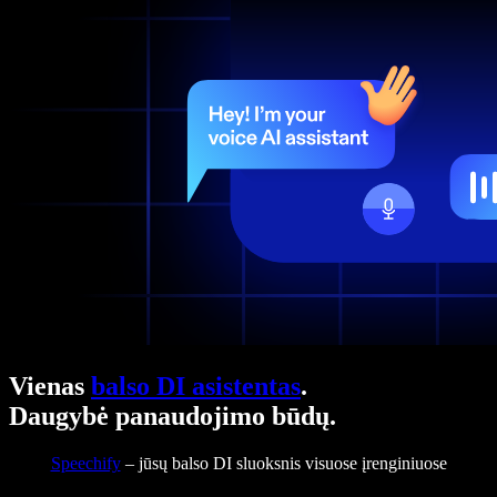
Vienas
balso DI asistentas
.
Daugybė panaudojimo būdų.
Speechify
– jūsų balso DI sluoksnis visuose įrenginiuose