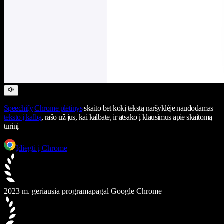
Speechify
Chrome plėtinys
skaito bet kokį tekstą naršyklėje naudodamas
teksto į kalbą
, rašo už jus, kai kalbate, ir atsako į klausimus apie skaitomą
turinį
Įdiegti į Chrome
2023 m. geriausia programa
pagal Google Chrome