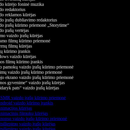
o kūrėjo foninė muzika
o redaktorius
o reklamos kūrėjas
o įrašų dubliavimo redaktorius
o įrašų kūrimo priemonė „Storytime“
o įrašų vertėjas
o vaizdo įrašų kūrėjas
smo filmų kūrimo priemonė
rnų filmų kūrėjas
 kūrimo įrankis
ows vaizdo kūrėjas
s filmų kūrimo įrankis
 pamokų vaizdo įrašų kūrimo priemonė
mų vaizdo įrašų kūrimo priemonė
jo ekrano vaizdo įrašų kūrimo priemonė
os gyvenime“ vaizdo įrašų kūrėjas
daryk pats“ vaizdo įrašų kūrėjas
SMR vaizdo įrašų kūrimo priemonė
droid vaizdo kūrimo įrankis
imacijos kūrėjas
imacinių filmukų kūrėjas
onso vaizdo įrašų kūrimo priemonė
siliepimų vaizdo įrašų kūrėjas
siliepimų vaizdo įrašų kūrėjas