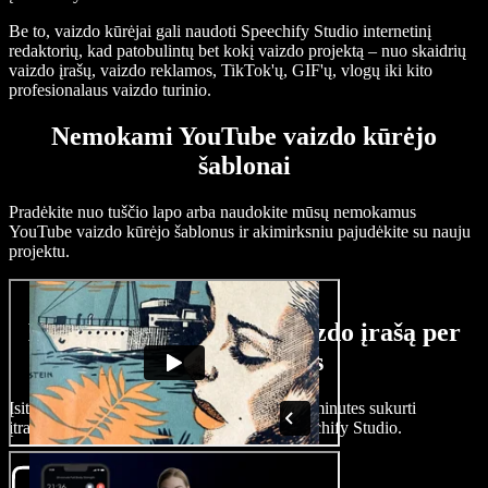
Be to, vaizdo kūrėjai gali naudoti Speechify Studio internetinį
redaktorių, kad patobulintų bet kokį vaizdo projektą – nuo skaidrių
vaizdo įrašų, vaizdo reklamos, TikTok'ų, GIF'ų, vlogų iki kito
profesionalaus vaizdo turinio.
Nemokami YouTube vaizdo kūrėjo
šablonai
Pradėkite nuo tuščio lapo arba naudokite mūsų nemokamus
YouTube vaizdo kūrėjo šablonus ir akimirksniu pajudėkite su nauju
projektu.
Kaip sukurti YouTube vaizdo įrašą per
kelias minutes
Įsitikinkite patys, kaip lengva vos per kelias minutes sukurti
įtraukiančius YouTube vaizdo įrašus su Speechify Studio.