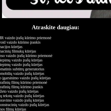
Atraskite daugiau:
 vaizdo įrašų kūrimo priemonė
id vaizdo kūrimo įrankis
cijos kūrėjas
cinių filmukų kūrėjas
o vaizdo įrašų kūrimo priemonė
iepimų vaizdo įrašų kūrėjas
iepimų vaizdo įrašų kūrėjas
atinis subtitrų generatorius
obilių vaizdo įrašų kūrėjas
 įgarsinimo vaizdo įrašų kūrėjas
afinių filmų kūrimo priemonė
afinių filmų kūrimo įrankis
eto vaizdo įrašų kūrėjas
 tekstų vaizdo įrašų kūrėjas
avimo vaizdo įrašų kūrėjas
stracinių vaizdo įrašų kūrėjas
s filmų kūrėjas