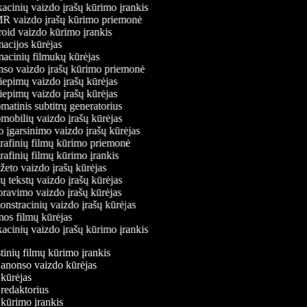
cinių vaizdo įrašų kūrimo įrankis
 vaizdo įrašų kūrimo priemonė
id vaizdo kūrimo įrankis
cijos kūrėjas
cinių filmukų kūrėjas
o vaizdo įrašų kūrimo priemonė
iepimų vaizdo įrašų kūrėjas
iepimų vaizdo įrašų kūrėjas
atinis subtitrų generatorius
obilių vaizdo įrašų kūrėjas
 įgarsinimo vaizdo įrašų kūrėjas
afinių filmų kūrimo priemonė
afinių filmų kūrimo įrankis
eto vaizdo įrašų kūrėjas
 tekstų vaizdo įrašų kūrėjas
avimo vaizdo įrašų kūrėjas
stracinių vaizdo įrašų kūrėjas
s filmų kūrėjas
cinių vaizdo įrašų kūrimo įrankis
stinių filmų kūrimo įrankis
o anonso vaizdo kūrėjas
o kūrėjas
 redaktorius
ų kūrimo įrankis