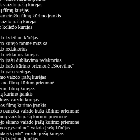
k vaizdo įrašų kūrėjas
rių filmų kūrėjas
pametražių filmų kūrimo įrankis
vaizdo įrašų kūrėjas
o koliažo kūrėjas
o kvietimų kūrėjas
o kūrėjo foninė muzika
o redaktorius
o reklamos kūrėjas
o įrašų dubliavimo redaktorius
o įrašų kūrimo priemonė „Storytime“
o įrašų vertėjas
o vaizdo įrašų kūrėjas
smo filmų kūrimo priemonė
rnų filmų kūrėjas
 kūrimo įrankis
ows vaizdo kūrėjas
s filmų kūrimo įrankis
 pamokų vaizdo įrašų kūrimo priemonė
mų vaizdo įrašų kūrimo priemonė
jo ekrano vaizdo įrašų kūrimo priemonė
os gyvenime“ vaizdo įrašų kūrėjas
daryk pats“ vaizdo įrašų kūrėjas
o kvietimų kūrėjas