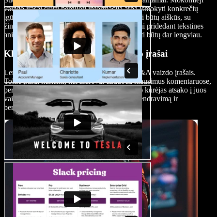
vaizdo įrašai skirti perduoti informaciją arba išmokyti konkrečių
įgūdžių. Jie struktūruoti taip, kad paaiškinimai būtų aiškūs, su
žingsnis po žingsnio demonstracijomis, dažnai pridedant tekstines
animacijas ar grafinius elementus, kad suprasti būtų dar lengviau.
Klausimų-atsakymų (Q&A) vaizdo įrašai
Lengvai atsakykite į žiūrovų klausimus su Q&A vaizdo įrašais.
Tokie įrašai kuriami, kai žiūrovai užduoda klausimus komentaruose,
per socialinius tinklus ar kitose platformose, o kūrėjas atsako į juos
vaizdo formatu, taip skatindamas tiesioginį bendravimą ir
bendruomenės jausmą.