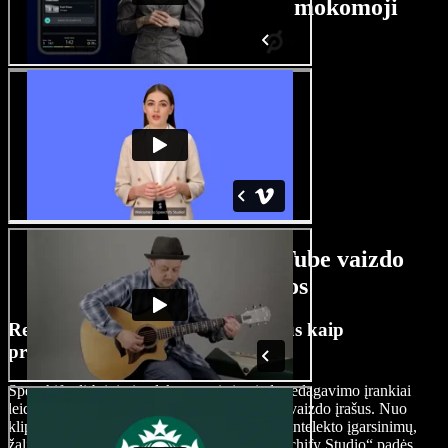
YouTube vaizdo kūrėjo mokomoji
medžiaga
Dirbtinio intelekto YouTube vaizdo
kūrėjo funkcijos
Redaguokite YouTube vaizdo įrašus kaip
profesionalas
Speechify dirbtinio intelekto pagrįsti vaizdo redagavimo įrankiai
leidžia profesionaliai apdoroti jūsų YouTube vaizdo įrašus. Nuo
klipų karpymo, animuotų tekstų iki dirbtinio intelekto įgarsinimų,
žalio ekrano efektų ir fono suliejimo – „Speechify Studio“ padės