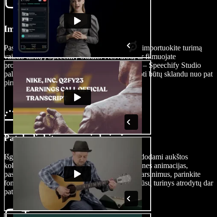
Importuokite savo vaizdo įrašą
Pasirinkite „Vaizdai/Vaizdo įrašas“ ir lengvai importuokite turimą
vaizdo turinį į Speechify Studio. Nesvarbu, ar filmuojate
profesionalia kamera, ar mobiliuoju įrenginiu – Speechify Studio
palaiko įvairius vaizdo formatus, kad redaguoti būtų sklandu nuo pat
pirmo žingsnio.
Patobulinkite savo vaizdo įrašą
Išgryninkite savo YouTube vaizdo įrašus naudodami aukštos
kokybės redagavimo įrankius: pridėkite tekstines animacijas,
pasirinkite tinkamiausius šriftus, naudokite įgarsinimus, parinkite
foninę muziką ir išbandykite perėjimus, kad jūsų turinys atrodytų dar
patrauklesnis.