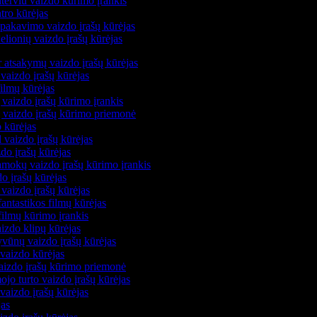
terviu vaizdo kūrimo įrankis
tro kūrėjas
pakavimo vaizdo įrašų kūrėjas
lionių vaizdo įrašų kūrėjas
r atsakymų vaizdo įrašų kūrėjas
vaizdo įrašų kūrėjas
filmų kūrėjas
vaizdo įrašų kūrimo įrankis
ų vaizdo įrašų kūrimo priemonė
o kūrėjas
 vaizdo įrašų kūrėjas
do įrašų kūrėjas
amokų vaizdo įrašų kūrimo įrankis
o įrašų kūrėjas
vaizdo įrašų kūrėjas
fantastikos filmų kūrėjas
filmų kūrimo įrankis
izdo klipų kūrėjas
yvūnų vaizdo įrašų kūrėjas
 vaizdo kūrėjas
vaizdo įrašų kūrimo priemonė
ojo turto vaizdo įrašų kūrėjas
vaizdo įrašų kūrėjas
jas