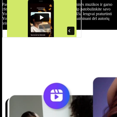
Pasiekite plačią vaizdo įrašų, paveikslėlių, foninės muzikos ir garso
efektų biblioteką be autorinių apribojimų ir taip patobulinkite savo
YouTube vaizdo įrašus. Speechify Studio leidžia lengvai praturtinti
YouTube turinį aukštos kokybės medija nesibaiminant dėl autorių
teisių.