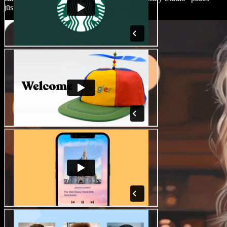
jūsų vaizdo įrašams išsiskirti.