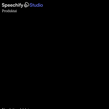
Rašykite 5× greičiau naudodami diktavimą balsu
Produktai
Sužinokite daugiau