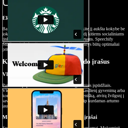
Eksportuokite savo vaizdo įrašą
Baigę kurti YouTube vaizdo įrašą, eksportuokite jį aukšta kokybe be
jokio vandens ženklo ir lengvai pakeiskite dydį kitiems socialiniams
tinklams, pvz., TikTok ar YouTube kanalo šortams. Speechify
Studio vaizdo kūrėjas pasirūpins, kad jūsų turinys būtų optimaliai
pritaikytas pasirinktam kanalui.
Kada naudoti YouTube vaizdo įrašus
Vlogai
Paverskite paprastas akimirkas kinematografiniais įspūdžiais.
Vloguose dažniausiai autorius fiksuoja savo kasdienį gyvenimą arba
konkrečius įvykius ir suteikia žiūrovams asmenišką, atvirą žvilgsnį į
savo rutiną, nuotykius ar ypatingas progas, taip kurdamas artumo
jausmą.
Mokomieji / instruktaciniai vaizdo įrašai
Sudėtingas sąvokas perteikite vizualiai ir suprantamai. Mokomieji