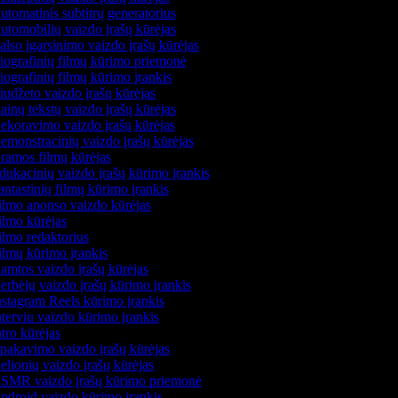
tomatinis subtitrų generatorius
tomobilių vaizdo įrašų kūrėjas
lso įgarsinimo vaizdo įrašų kūrėjas
ografinių filmų kūrimo priemonė
ografinių filmų kūrimo įrankis
udžeto vaizdo įrašų kūrėjas
inų tekstų vaizdo įrašų kūrėjas
koravimo vaizdo įrašų kūrėjas
monstracinių vaizdo įrašų kūrėjas
amos filmų kūrėjas
ukacinių vaizdo įrašų kūrimo įrankis
ntastinių filmų kūrimo įrankis
lmo anonso vaizdo kūrėjas
lmo kūrėjas
lmo redaktorius
lmų kūrimo įrankis
mtos vaizdo įrašų kūrėjas
rbėjų vaizdo įrašų kūrimo įrankis
stagram Reels kūrimo įrankis
terviu vaizdo kūrimo įrankis
tro kūrėjas
pakavimo vaizdo įrašų kūrėjas
lionių vaizdo įrašų kūrėjas
SMR vaizdo įrašų kūrimo priemonė
droid vaizdo kūrimo įrankis