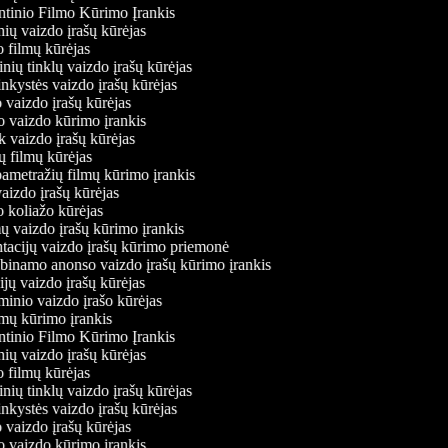
ntinio Filmo Kūrimo Įrankis
inių vaizdo įrašų kūrėjas
o filmų kūrėjas
linių tinklų vaizdo įrašų kūrėjas
inkystės vaizdo įrašų kūrėjas
o vaizdo įrašų kūrėjas
mo vaizdo kūrimo įrankis
k vaizdo įrašų kūrėjas
rių filmų kūrėjas
pametražių filmų kūrimo įrankis
vaizdo įrašų kūrėjas
o koliažo kūrėjas
mų vaizdo įrašų kūrimo įrankis
ntacijų vaizdo įrašų kūrimo priemonė
kabinamo anonso vaizdo įrašų kūrimo įrankis
ijų vaizdo įrašų kūrėjas
minio vaizdo įrašo kūrėjas
amų kūrimo įrankis
ntinio Filmo Kūrimo Įrankis
inių vaizdo įrašų kūrėjas
o filmų kūrėjas
linių tinklų vaizdo įrašų kūrėjas
inkystės vaizdo įrašų kūrėjas
o vaizdo įrašų kūrėjas
mo vaizdo kūrimo įrankis