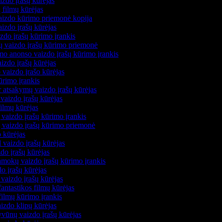
aizdo įrašų kūrėjas
ų filmų kūrėjas
vaizdo kūrimo priemonė kopija
aizdo įrašų kūrėjas
izdo įrašų kūrimo įrankis
jų vaizdo įrašų kūrimo priemonė
mo anonso vaizdo įrašų kūrimo įrankis
aizdo įrašų kūrėjas
 vaizdo įrašo kūrėjas
ūrimo įrankis
r atsakymų vaizdo įrašų kūrėjas
vaizdo įrašų kūrėjas
filmų kūrėjas
vaizdo įrašų kūrimo įrankis
ų vaizdo įrašų kūrimo priemonė
o kūrėjas
 vaizdo įrašų kūrėjas
do įrašų kūrėjas
amokų vaizdo įrašų kūrimo įrankis
o įrašų kūrėjas
vaizdo įrašų kūrėjas
fantastikos filmų kūrėjas
filmų kūrimo įrankis
izdo klipų kūrėjas
yvūnų vaizdo įrašų kūrėjas