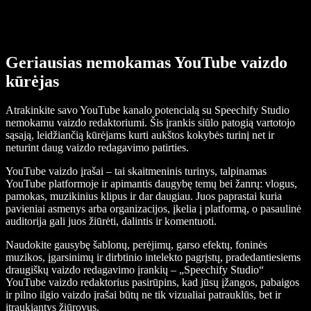
Geriausias nemokamas YouTube vaizdo
kūrėjas
Atrakinkite savo YouTube kanalo potencialą su Speechify Studio
nemokamu vaizdo redaktoriumi. Šis įrankis siūlo patogią vartotojo
sąsają, leidžiančią kūrėjams kurti aukštos kokybės turinį net ir
neturint daug vaizdo redagavimo patirties.
YouTube vaizdo įrašai – tai skaitmeninis turinys, talpinamas
YouTube platformoje ir apimantis daugybę temų bei žanrų: vlogus,
pamokas, muzikinius klipus ir dar daugiau. Juos paprastai kuria
pavieniai asmenys arba organizacijos, įkelia į platformą, o pasaulinė
auditorija gali juos žiūrėti, dalintis ir komentuoti.
Naudokite gausybę šablonų, perėjimų, garso efektų, foninės
muzikos, įgarsinimų ir dirbtinio intelekto pagrįstų, pradedantiesiems
draugiškų vaizdo redagavimo įrankių – „Speechify Studio“
YouTube vaizdo redaktorius pasirūpins, kad jūsų įžangos, pabaigos
ir pilno ilgio vaizdo įrašai būtų ne tik vizualiai patrauklūs, bet ir
įtraukiantys žiūrovus.