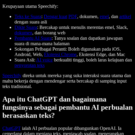
Keupayaan utama Speechify:
Teks ke Suara
:
Dengar kuat
PDF
, dokumen,
emel
, dan
artikel
dengan suara asli
Dikte Suara
: Bercakap untuk menulis merentas emel, Slack,
dokumen
, dan borang web
Pembantu AI Suara
: Tanya soalan dan dapatkan jawapan
suara di mana-mana halaman
Sokongan Pelbagai Peranti: Boleh digunakan pada iOS,
Android, Web,
Ekstensi Chrome
, Ekstensi Edge, dan Mac
Suara Asli:
AI voice
berkualiti tinggi, boleh laras kelajuan dan
penyorotan teks
Speechify
direka untuk mereka yang suka interaksi suara utama dan
mahu bekerja dengan mendengar serta bercakap di samping input
teks tradisional.
Apa itu ChatGPT dan bagaimana
fungsinya sebagai pembantu AI perbualan
berasaskan teks?
ChatGPT
ialah AI perbualan popular dibangunkan OpenAI. Ia
cemerlang dalam menjana teks, menjawab soalan, menerangkan