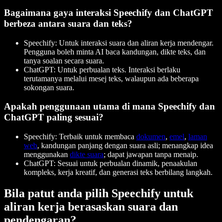
Bagaimana gaya interaksi Speechify dan ChatGPT
berbeza antara suara dan teks?
Speechify: Untuk
interaksi suara
dan aliran kerja mendengar.
Pengguna boleh minta AI baca kandungan, dikte teks, dan
tanya soalan secara suara.
ChatGPT: Untuk
perbualan teks
. Interaksi berlaku
terutamanya melalui mesej teks, walaupun ada beberapa
sokongan suara.
Apakah penggunaan utama di mana Speechify dan
ChatGPT paling sesuai?
Speechify: Terbaik untuk membaca
dokumen
,
emel
,
laman
web
, kandungan panjang dengan suara asli; menangkap idea
menggunakan
dikte suara
; dapat jawapan tanpa menaip.
ChatGPT: Sesuai untuk perbualan dinamik, penaakulan
kompleks, kerja kreatif, dan genera
si teks berbilang langkah.
Bila patut anda pilih Speechify untuk
aliran kerja berasaskan suara dan
pendengaran?