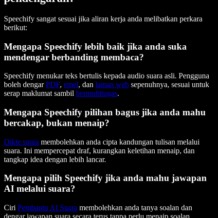
Speechify sangat sesuai jika aliran kerja anda melibatkan perkara
berikut:
Mengapa Speechify lebih baik jika anda suka
mendengar berbanding membaca?
Speechify menukar teks bertulis kepada audio suara asli. Pengguna
boleh dengar
PDF
,
emel
, dan
laman web
sepenuhnya, sesuai untuk
serap maklumat sambil
bermultitugas
.
Mengapa Speechify pilihan bagus jika anda mahu
bercakap, bukan menaip?
Dikte suara
membolehkan anda cipta kandungan tulisan melalui
suara. Ini mempercepat draf, kurangkan keletihan menaip, dan
tangkap idea dengan lebih lancar.
Mengapa pilih Speechify jika anda mahu jawapan
AI melalui suara?
Ciri
Pembantu AI Suara
membolehkan anda tanya soalan dan
dengar jawapan suara secara terus tanpa perlu menaip soalan.