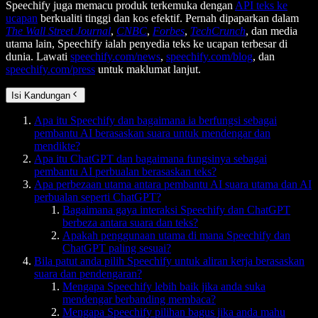
Speechify juga memacu produk terkemuka dengan
API teks ke
ucapan
berkualiti tinggi dan kos efektif. Pernah dipaparkan dalam
The Wall Street Journal
,
CNBC
,
Forbes
,
TechCrunch
, dan media
utama lain, Speechify ialah penyedia teks ke ucapan terbesar di
dunia. Lawati
speechify.com/news
,
speechify.com/blog
, dan
speechify.com/press
untuk maklumat lanjut.
Isi Kandungan
Apa itu Speechify dan bagaimana ia berfungsi sebagai
pembantu AI berasaskan suara untuk mendengar dan
mendikte?
Apa itu ChatGPT dan bagaimana fungsinya sebagai
pembantu AI perbualan berasaskan teks?
Apa perbezaan utama antara pembantu AI suara utama dan AI
perbualan seperti ChatGPT?
Bagaimana gaya interaksi Speechify dan ChatGPT
berbeza antara suara dan teks?
Apakah penggunaan utama di mana Speechify dan
ChatGPT paling sesuai?
Bila patut anda pilih Speechify untuk aliran kerja berasaskan
suara dan pendengaran?
Mengapa Speechify lebih baik jika anda suka
mendengar berbanding membaca?
Mengapa Speechify pilihan bagus jika anda mahu