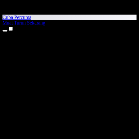
Cuba Percuma
Muat Turun Sekarang
Produk
Teks kepada Pertuturan
Aplikasi iPhone & iPad
Aplikasi Android
Sambungan Chrome
Sambungan Edge
Aplikasi Web
Aplikasi Mac
Aplikasi Windows