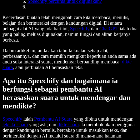
Speechify percuma untuk digunakan?
Kecerdasan buatan telah mengubah cara kita membaca, menulis,
belajar, dan berinteraksi dengan kandungan digital. Di antara
pelbagai alat AI yang ada hari ini,
Speechify
dan
ChatGPT
ialah dua
yang paling meluas digunakan, namun fungsi dan aliran kerjanya
berbeza.
Dalam artikel ini, anda akan tahu kekuatan setiap alat,
perbezaannya, dan cara memilih mengikut keperluan anda sama ada
anda suka interaksi suara, mendengar berbanding membaca,
dikte
suara
, atau perbualan AI berasaskan teks.
Apa itu Speechify dan bagaimana ia
berfungsi sebagai pembantu AI
berasaskan suara untuk mendengar dan
mendikte?
Speechify
ialah
Pembantu AI Suara
yang dibina untuk mendengar,
teks ke suara
yang asli, dan
dikte suara
. Ia membolehkan pengguna
dengar kandungan bertulis, bercakap untuk masukkan teks, dan
berinteraksi dengan AI melalui suara di mana-mana halaman.