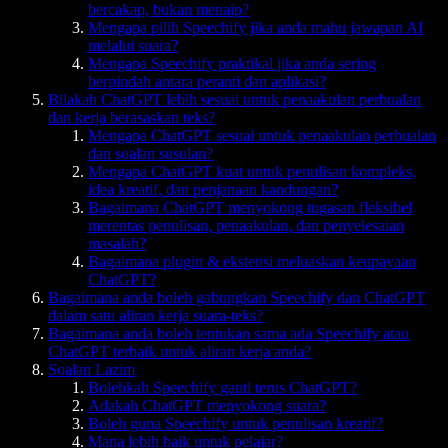
bercakap, bukan menaip?
Mengapa pilih Speechify jika anda mahu jawapan AI
melalui suara?
Mengapa Speechify praktikal jika anda sering
berpindah antara peranti dan aplikasi?
Bilakah ChatGPT lebih sesuai untuk penaakulan perbualan
dan kerja berasaskan teks?
Mengapa ChatGPT sesuai untuk penaakulan perbualan
dan soalan susulan?
Mengapa ChatGPT kuat untuk penulisan kompleks,
idea kreatif, dan penjanaan kandungan?
Bagaimana ChatGPT menyokong tugasan fleksibel
merentas penulisan, penaakulan, dan penyelesaian
masalah?
Bagaimana plugin & ekstensi meluaskan keupayaan
ChatGPT?
Bagaimana anda boleh gabungkan Speechify dan ChatGPT
dalam satu aliran kerja suara-teks?
Bagaimana anda boleh tentukan sama ada Speechify atau
ChatGPT terbaik untuk aliran kerja anda?
Soalan Lazim
Bolehkah Speechify ganti terus ChatGPT?
Adakah ChatGPT menyokong suara?
Boleh guna Speechify untuk penulisan kreatif?
Mana lebih baik untuk pelajar?