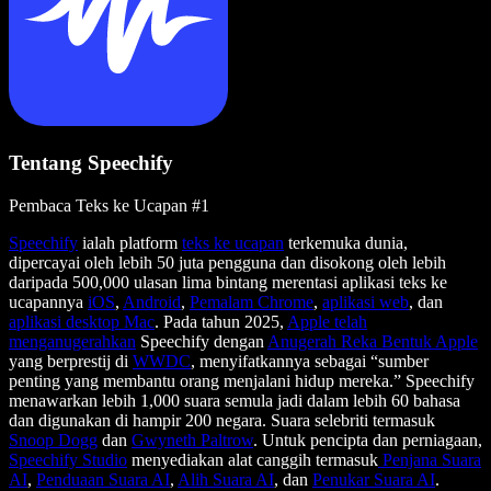
Tentang Speechify
Pembaca Teks ke Ucapan #1
Speechify
ialah platform
teks ke ucapan
terkemuka dunia,
dipercayai oleh lebih 50 juta pengguna dan disokong oleh lebih
daripada 500,000 ulasan lima bintang merentasi aplikasi teks ke
ucapannya
iOS
,
Android
,
Pemalam Chrome
,
aplikasi web
, dan
aplikasi desktop Mac
. Pada tahun 2025,
Apple telah
menganugerahkan
Speechify dengan
Anugerah Reka Bentuk Apple
yang berprestij di
WWDC
, menyifatkannya sebagai “sumber
penting yang membantu orang menjalani hidup mereka.” Speechify
menawarkan lebih 1,000 suara semula jadi dalam lebih 60 bahasa
dan digunakan di hampir 200 negara. Suara selebriti termasuk
Snoop Dogg
dan
Gwyneth Paltrow
. Untuk pencipta dan perniagaan,
Speechify Studio
menyediakan alat canggih termasuk
Penjana Suara
AI
,
Penduaan Suara AI
,
Alih Suara AI
, dan
Penukar Suara AI
.