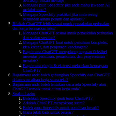
bercakap, bukan menaip?
Mengapa pilih Speechify jika anda mahu jawapan AI
melalui suara?
Mengapa Speechify praktikal jika anda sering
berpindah antara peranti dan aplikasi?
Bilakah ChatGPT lebih sesuai untuk penaakulan perbualan
dan kerja berasaskan teks?
Mengapa ChatGPT sesuai untuk penaakulan perbualan
dan soalan susulan?
Mengapa ChatGPT kuat untuk penulisan kompleks,
idea kreatif, dan penjanaan kandungan?
Bagaimana ChatGPT menyokong tugasan fleksibel
merentas penulisan, penaakulan, dan penyelesaian
masalah?
Bagaimana plugin & ekstensi meluaskan keupayaan
ChatGPT?
Bagaimana anda boleh gabungkan Speechify dan ChatGPT
dalam satu aliran kerja suara-teks?
Bagaimana anda boleh tentukan sama ada Speechify atau
ChatGPT terbaik untuk aliran kerja anda?
Soalan Lazim
Bolehkah Speechify ganti terus ChatGPT?
Adakah ChatGPT menyokong suara?
Boleh guna Speechify untuk penulisan kreatif?
Mana lebih baik untuk pelajar?