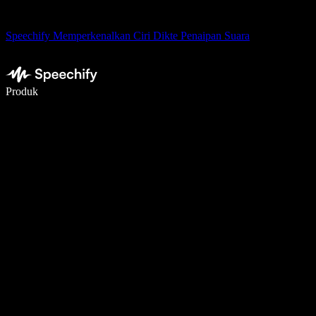
Speechify Memperkenalkan Ciri Dikte Penaipan Suara
Tulis 5× lebih pantas dengan menaip menggunakan suara
Produk
Ketahui Lebih Lanjut