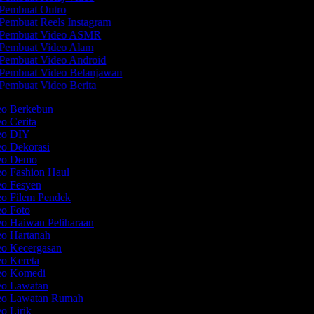
Pembuat Outro
Pembuat Reels Instagram
Pembuat Video ASMR
Pembuat Video Alam
Pembuat Video Android
Pembuat Video Belanjawan
Pembuat Video Berita
deo Berkebun
eo Cerita
deo DIY
eo Dekorasi
deo Demo
eo Fashion Haul
eo Fesyen
eo Filem Pendek
eo Foto
eo Haiwan Peliharaan
eo Hartanah
eo Kecergasan
eo Kereta
deo Komedi
deo Lawatan
deo Lawatan Rumah
eo Lirik