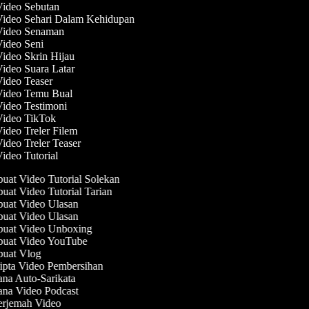
Video Sebutan
Video Sehari Dalam Kehidupan
 Video Senaman
Video Seni
Video Skrin Hijau
Video Suara Latar
Video Teaser
 Video Temu Bual
Video Testimoni
 Video TikTok
Video Treler Filem
Video Treler Teaser
Video Tutorial
at Video Tutorial Solekan
at Video Tutorial Tarian
at Video Ulasan
at Video Ulasan
uat Video Unboxing
uat Video YouTube
uat Vlog
pta Video Pembersihan
na Auto-Sarikata
na Video Podcast
rjemah Video