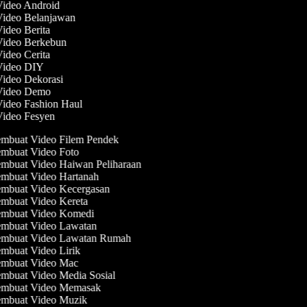
Video Android
 Video Belanjawan
Video Berita
 Video Berkebun
Video Cerita
 Video DIY
Video Dekorasi
 Video Demo
Video Fashion Haul
Video Fesyen
mbuat Video Filem Pendek
mbuat Video Foto
mbuat Video Haiwan Peliharaan
mbuat Video Hartanah
mbuat Video Kecergasan
mbuat Video Kereta
mbuat Video Komedi
mbuat Video Lawatan
mbuat Video Lawatan Rumah
mbuat Video Lirik
mbuat Video Mac
mbuat Video Media Sosial
mbuat Video Memasak
mbuat Video Muzik