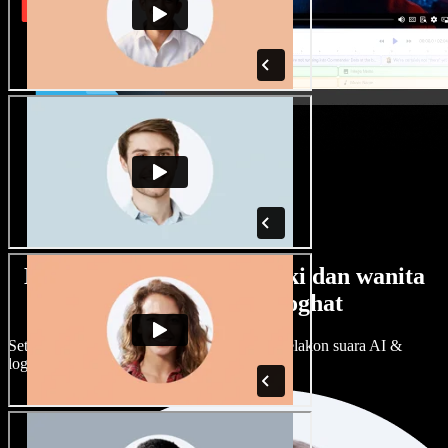
Banyak pilihan suara lelaki dan wanita
dengan pelbagai loghat
Setiap projek boleh jadi unik. Pilih ratusan pelakon suara AI &
loghat, laraskan ikut cita rasa anda.