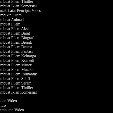
mbuat Filem Thriller
mbuat Iklan Komersial
zik Latar Pencipta Video
mbikin Filem
mbuat Animasi
mbuat Filem
mbuat Filem Aksi
mbuat Filem Barat
mbuat Filem Biografi
mbuat Filem Biopik
mbuat Filem Drama
mbuat Filem Fantasi
mbuat Filem Keluarga
mbuat Filem Komedi
mbuat Filem Misteri
mbuat Filem Muzikal
mbuat Filem Romantik
mbuat Filem Sci-fi
mbuat Filem Seram
mbuat Filem Thriller
mbuat Iklan Komersial
Iklan Video
Intro
Jemputan Video