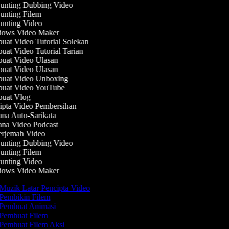
nting Dubbing Video
nting Filem
nting Video
ows Video Maker
at Video Tutorial Solekan
at Video Tutorial Tarian
at Video Ulasan
at Video Ulasan
uat Video Unboxing
uat Video YouTube
uat Vlog
pta Video Pembersihan
na Auto-Sarikata
na Video Podcast
rjemah Video
nting Dubbing Video
nting Filem
nting Video
ows Video Maker
Muzik Latar Pencipta Video
Pembikin Filem
Pembuat Animasi
Pembuat Filem
Pembuat Filem Aksi