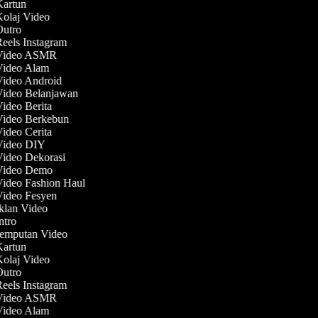
 Kartun
Kolaj Video
 Outro
Reels Instagram
 Video ASMR
 Video Alam
Video Android
 Video Belanjawan
Video Berita
 Video Berkebun
Video Cerita
 Video DIY
Video Dekorasi
 Video Demo
Video Fashion Haul
Video Fesyen
Iklan Video
Intro
Jemputan Video
 Kartun
Kolaj Video
 Outro
Reels Instagram
 Video ASMR
 Video Alam