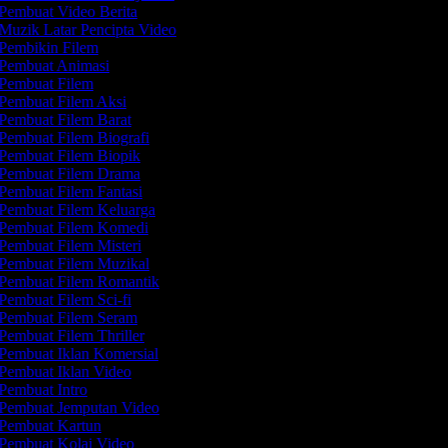
Pembuat Video Berita
Muzik Latar Pencipta Video
Pembikin Filem
Pembuat Animasi
Pembuat Filem
Pembuat Filem Aksi
Pembuat Filem Barat
Pembuat Filem Biografi
Pembuat Filem Biopik
Pembuat Filem Drama
Pembuat Filem Fantasi
Pembuat Filem Keluarga
Pembuat Filem Komedi
Pembuat Filem Misteri
Pembuat Filem Muzikal
Pembuat Filem Romantik
Pembuat Filem Sci-fi
Pembuat Filem Seram
Pembuat Filem Thriller
Pembuat Iklan Komersial
Pembuat Iklan Video
Pembuat Intro
Pembuat Jemputan Video
Pembuat Kartun
Pembuat Kolaj Video