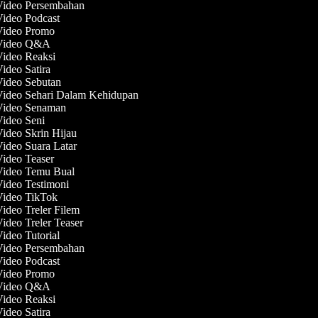
 Video Persembahan
Video Podcast
 Video Promo
 Video Q&A
Video Reaksi
Video Satira
Video Sebutan
Video Sehari Dalam Kehidupan
 Video Senaman
Video Seni
Video Skrin Hijau
Video Suara Latar
Video Teaser
 Video Temu Bual
Video Testimoni
 Video TikTok
Video Treler Filem
Video Treler Teaser
Video Tutorial
 Video Persembahan
Video Podcast
 Video Promo
 Video Q&A
Video Reaksi
Video Satira