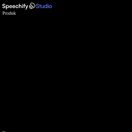
Tulis 5× lebih pantas dengan menaip menggunakan suara
Produk
Ketahui Lebih Lanjut