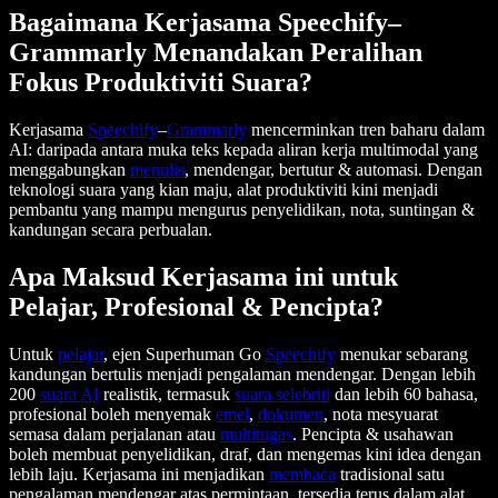
Bagaimana Kerjasama Speechify–
Grammarly Menandakan Peralihan
Fokus Produktiviti Suara?
Kerjasama
Speechify
–
Grammarly
mencerminkan tren baharu dalam
AI: daripada antara muka teks kepada aliran kerja multimodal yang
menggabungkan
menulis
, mendengar, bertutur & automasi. Dengan
teknologi suara yang kian maju, alat produktiviti kini menjadi
pembantu yang mampu mengurus penyelidikan, nota, suntingan &
kandungan secara perbualan.
Apa Maksud Kerjasama ini untuk
Pelajar, Profesional & Pencipta?
Untuk
pelajar
, ejen Superhuman Go
Speechify
menukar sebarang
kandungan bertulis menjadi pengalaman mendengar. Dengan lebih
200
suara AI
realistik, termasuk
suara selebriti
dan lebih 60 bahasa,
profesional boleh menyemak
emel
,
dokumen
, nota mesyuarat
semasa dalam perjalanan atau
multitugas
. Pencipta & usahawan
boleh membuat penyelidikan, draf, dan mengemas kini idea dengan
lebih laju. Kerjasama ini menjadikan
membaca
tradisional satu
pengalaman mendengar atas permintaan, tersedia terus dalam alat