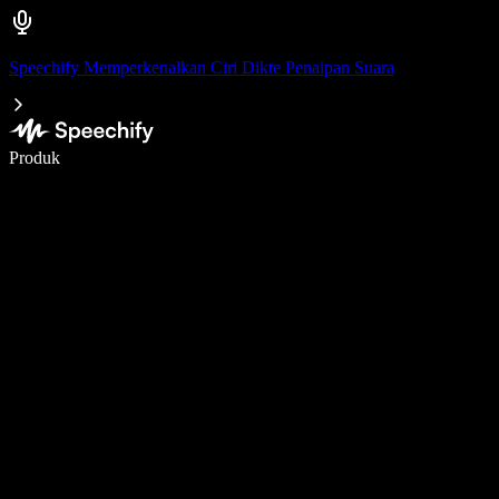
Speechify Memperkenalkan Ciri Dikte Penaipan Suara
Tulis 5× lebih pantas dengan menaip menggunakan suara
Produk
Ketahui Lebih Lanjut