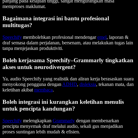
panjang pada kelajuan tinggi, sangat mengurangkan masa
memproses maklumat.
Bagaimana integrasi ini bantu profesional
multitugas?
Speechify
membolehkan profesional mendengar
emel
, laporan &
draf semasa dalam perjalanan, bersenam, atau melakukan tugas lain
tanpa menjejaskan produktiviti.
Boleh kerjasama Speechify–Grammarly tingkatkan
akses untuk neurodivergent?
Ya, audio Speechify yang realistik dan aliran kerja berasaskan suara
menyokong pengguna dengan
ADHD
,
disleksia
, tekanan mata, dan
keletihan akibat
membaca
.
Boleh integrasi ini kurangkan keletihan menulis
untuk pencipta kandungan?
Speechify
melengkapkan
Grammarly
dengan membenarkan
pencipta menyemak draf melalui audio, sekali gus menjadikan
proses suntingan lebih mudah & efisien.