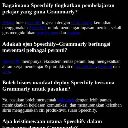
Bagaimana Speechify tingkatkan pembelajaran
pelajar yang guna Grammarly?
Pelajar
boleh
menulis
tugasan dengan
Grammarly
, kemudian
menggunakan
Speechify
untuk mendengar tugasan mereka, sekali
gus mengukuhkan
pemahaman
dan
ingatan
.
Adakah ejen Speechify–Grammarly berfungsi
merentasi pelbagai peranti?
Speechify
mempunyai ekosistem rentas peranti bagi mengekalkan
aliran kerja mendengar & produktiviti di
mudah alih
,
desktop
dan
web
.
Boleh bisnes manfaat deploy Speechify bersama
Grammarly untuk pasukan?
Ya, pasukan boleh menyemak
dokumen
dengan lebih pantas,
meningkatkan kejelasan komunikasi, dan mengurangkan keletihan
skrin menggunakan ciri produktiviti suara Speechify.
Apa keistimewaan utama Speechify dalam
kerjasama dengan Grammarly?