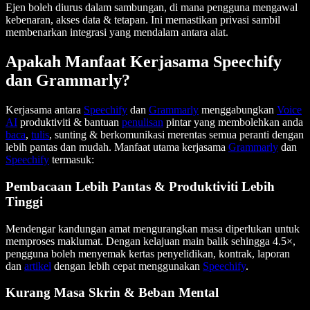
Ejen boleh diurus dalam sambungan, di mana pengguna mengawal
kebenaran, akses data & tetapan. Ini memastikan privasi sambil
membenarkan integrasi yang mendalam antara alat.
Apakah Manfaat Kerjasama Speechify
dan Grammarly?
Kerjasama antara
Speechify
dan
Grammarly
menggabungkan
Voice
AI
produktiviti & bantuan
penulisan
pintar yang membolehkan anda
baca
,
tulis
, sunting & berkomunikasi merentas semua peranti dengan
lebih pantas dan mudah. Manfaat utama kerjasama
Grammarly
dan
Speechify
termasuk:
Pembacaan Lebih Pantas & Produktiviti Lebih
Tinggi
Mendengar kandungan amat mengurangkan masa diperlukan untuk
memproses maklumat. Dengan kelajuan main balik sehingga 4.5×,
pengguna boleh menyemak kertas penyelidikan, kontrak, laporan
dan
artikel
dengan lebih cepat menggunakan
Speechify
.
Kurang Masa Skrin & Beban Mental