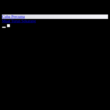
Cuba Percuma
Muat Turun Sekarang
Produk
Teks kepada Pertuturan
Aplikasi iPhone & iPad
Aplikasi Android
Sambungan Chrome
Sambungan Edge
Aplikasi Web
Aplikasi Mac
Aplikasi Windows