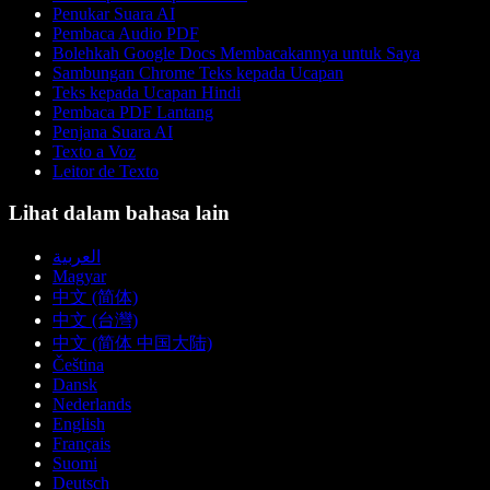
Penukar Suara AI
Pembaca Audio PDF
Bolehkah Google Docs Membacakannya untuk Saya
Sambungan Chrome Teks kepada Ucapan
Teks kepada Ucapan Hindi
Pembaca PDF Lantang
Penjana Suara AI
Texto a Voz
Leitor de Texto
Lihat dalam bahasa lain
العربية
Magyar
中文 (简体)
中文 (台灣)
中文 (简体 中国大陆)
Čeština
Dansk
Nederlands
English
Français
Suomi
Deutsch