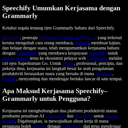
Speechify Umumkan Kerjasama dengan
Grammarly
Ketahui segala tentang ejen Grammarly baharu dari Speechify.
Speechify
, peneraju
Pembantu Produktiviti Voice AI
yang terkenal
kerana mengubah cara orang membaca,
menulis
, membuat kajian,
dan belajar dengan suara, telah mengumumkan kerjasama baharu
dengan
Grammarly
yang membawa keupayaan
Speechify
untuk
teks ke ucapan
terus ke ekosistem pelayar web
Grammarly
melalui
ciri ejen Superhuman Go. Untuk
pelajar
, profesional, pencipta, dan
pekerja ilmu, kerjasama ini langkah besar ke arah pengalaman
produktiviti berasaskan suara yang bersatu di mana
membaca
,
menulis
, menyunting dan mendengar berlaku lancar di satu tempat.
Apa Maksud Kerjasama Speechify–
Grammarly untuk Pengguna?
Kerjasama ini menghubungkan dua platform produktiviti utama:
pembantu penulisan AI
Grammarly
dan
Speechify
untuk
teks ke
ucapan
. Digabungkan, ia mewujudkan aliran kerja di mana
pengguna boleh
menulis
dengan
Grammarly
dan terus mendengar