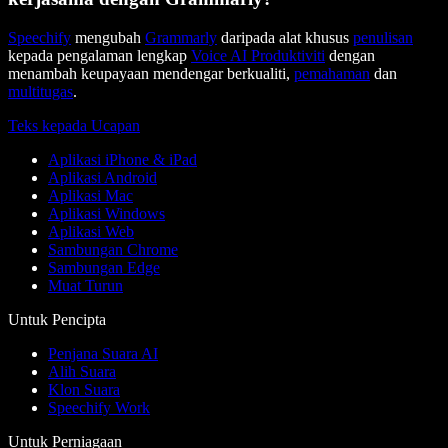
Speechify
mengubah
Grammarly
daripada alat khusus
penulisan
kepada pengalaman lengkap
Voice AI Produktiviti
dengan
menambah keupayaan mendengar berkualiti,
pemahaman
dan
multitugas
.
Teks kepada Ucapan
Aplikasi iPhone & iPad
Aplikasi Android
Aplikasi Mac
Aplikasi Windows
Aplikasi Web
Sambungan Chrome
Sambungan Edge
Muat Turun
Untuk Pencipta
Penjana Suara AI
Alih Suara
Klon Suara
Speechify Work
Untuk Perniagaan