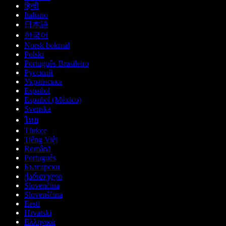
हिन्दी
Italiano
日本語
한국어
Norsk bokmål
Polski
Português Brasileiro
Русский
Українська
Español
Español (México)
Svenska
ไทย
Türkçe
Tiếng Việt
Română
Português
Български
ქართული
Slovenčina
Slovenščina
Eesti
Hrvatski
Ελληνικά