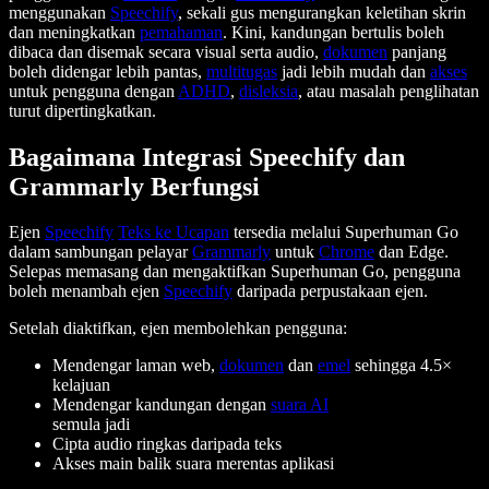
menggunakan
Speechify
, sekali gus mengurangkan keletihan skrin
dan meningkatkan
pemahaman
. Kini, kandungan bertulis boleh
dibaca dan disemak secara visual serta audio,
dokumen
panjang
boleh didengar lebih pantas,
multitugas
jadi lebih mudah dan
akses
untuk pengguna dengan
ADHD
,
disleksia
, atau masalah penglihatan
turut dipertingkatkan.
Bagaimana Integrasi Speechify dan
Grammarly Berfungsi
Ejen
Speechify
Teks ke Ucapan
tersedia melalui Superhuman Go
dalam sambungan pelayar
Grammarly
untuk
Chrome
dan Edge.
Selepas memasang dan mengaktifkan Superhuman Go, pengguna
boleh menambah ejen
Speechify
daripada perpustakaan ejen.
Setelah diaktifkan, ejen membolehkan pengguna:
Mendengar laman web,
dokumen
dan
emel
sehingga 4.5×
kelajuan
Mendengar kandungan dengan
suara AI
semula jadi
Cipta audio ringkas daripada teks
Akses main balik suara merentas aplikasi