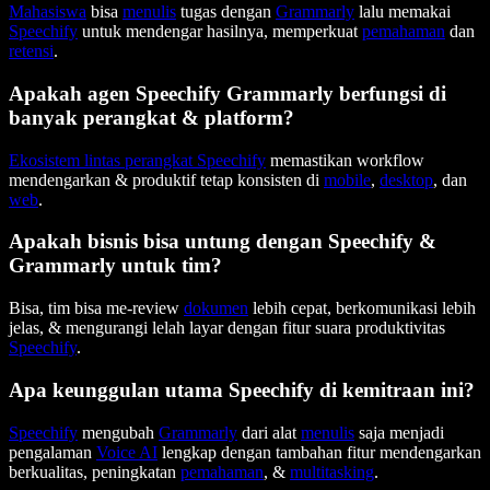
Mahasiswa
bisa
menulis
tugas dengan
Grammarly
lalu memakai
Speechify
untuk mendengar hasilnya, memperkuat
pemahaman
dan
retensi
.
Apakah agen Speechify Grammarly berfungsi di
banyak perangkat & platform?
Ekosistem lintas perangkat Speechify
memastikan workflow
mendengarkan & produktif tetap konsisten di
mobile
,
desktop
, dan
web
.
Apakah bisnis bisa untung dengan Speechify &
Grammarly untuk tim?
Bisa, tim bisa me-review
dokumen
lebih cepat, berkomunikasi lebih
jelas, & mengurangi lelah layar dengan fitur suara produktivitas
Speechify
.
Apa keunggulan utama Speechify di kemitraan ini?
Speechify
mengubah
Grammarly
dari alat
menulis
saja menjadi
pengalaman
Voice AI
lengkap dengan tambahan fitur mendengarkan
berkualitas, peningkatan
pemahaman
, &
multitasking
.