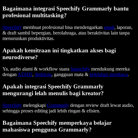
Bagaimana integrasi Speechify Grammarly bantu
profesional multitasking?
Speechify
membuat profesional bisa mendengarkan
email
, laporan,
& draft sambil bepergian, berolahraga, atau beraktivitas lain tanpa
menurunkan produktivitas.
Apakah kemitraan ini tingkatkan akses bagi
neurodiverse?
Ya, audio alami & workflow suara
Speechify
mendukung mereka
dengan
ADHD
,
disleksia
, gangguan mata &
kelelahan membaca
.
Apakah integrasi Speechify Grammarly
mengurangi lelah menulis bagi kreator?
Speechify
melengkapi
Grammarly
dengan review draft lewat audio,
sehingga proses editing jadi lebih ringan & efisien.
Bagaimana Speechify memperkaya belajar
mahasiswa pengguna Grammarly?