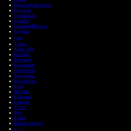
Português Brasileiro
Русский
Українська
Español
Español (México)
Svenska
ไทย
Türkçe
Tiếng Việt
Română
Português
Български
ქართული
Slovenčina
Slovenščina
Eesti
Hrvatski
Ελληνικά
Lietuvių
עברית
বাংলা
Català
Bahasa Melayu
اردو