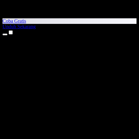
Coba Gratis
Unduh Sekarang
Produk
Teks ke Suara
Aplikasi iPhone & iPad
Aplikasi Android
Ekstensi Chrome
Ekstensi Edge
Aplikasi Web
Aplikasi Mac
Aplikasi Windows