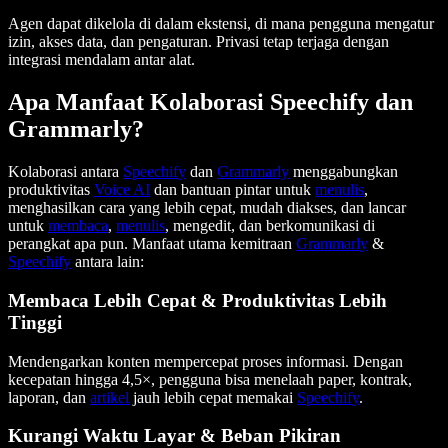
Agen dapat dikelola di dalam ekstensi, di mana pengguna mengatur
izin, akses data, dan pengaturan. Privasi tetap terjaga dengan
integrasi mendalam antar alat.
Apa Manfaat Kolaborasi Speechify dan
Grammarly?
Kolaborasi antara
Speechify
dan
Grammarly
menggabungkan
produktivitas
Voice AI
dan bantuan pintar untuk
menulis
,
menghasilkan cara yang lebih cepat, mudah diakses, dan lancar
untuk
membaca
,
menulis
, mengedit, dan berkomunikasi di
perangkat apa pun. Manfaat utama kemitraan
Grammarly
&
Speechify
antara lain:
Membaca Lebih Cepat & Produktivitas Lebih
Tinggi
Mendengarkan konten mempercepat proses informasi. Dengan
kecepatan hingga 4,5×, pengguna bisa menelaah paper, kontrak,
laporan, dan
artikel
jauh lebih cepat memakai
Speechify
.
Kurangi Waktu Layar & Beban Pikiran