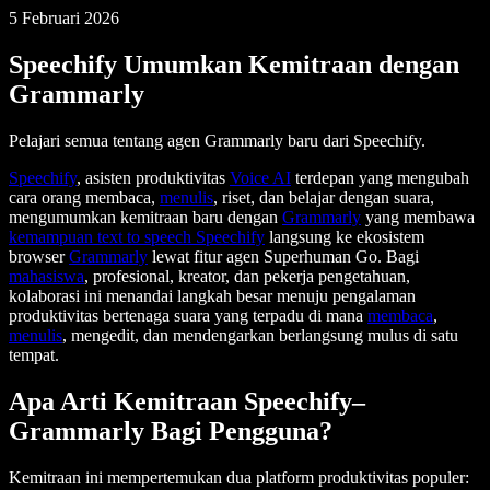
5 Februari 2026
Speechify Umumkan Kemitraan dengan
Grammarly
Pelajari semua tentang agen Grammarly baru dari Speechify.
Speechify
, asisten produktivitas
Voice AI
terdepan yang mengubah
cara orang membaca,
menulis
, riset, dan belajar dengan suara,
mengumumkan kemitraan baru dengan
Grammarly
yang membawa
kemampuan text to speech Speechify
langsung ke ekosistem
browser
Grammarly
lewat fitur agen Superhuman Go. Bagi
mahasiswa
, profesional, kreator, dan pekerja pengetahuan,
kolaborasi ini menandai langkah besar menuju pengalaman
produktivitas bertenaga suara yang terpadu di mana
membaca
,
menulis
, mengedit, dan mendengarkan berlangsung mulus di satu
tempat.
Apa Arti Kemitraan Speechify–
Grammarly Bagi Pengguna?
Kemitraan ini mempertemukan dua platform produktivitas populer: