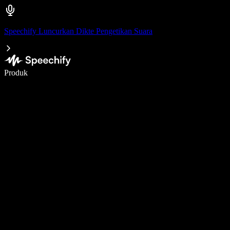
Speechify Luncurkan Dikte Pengetikan Suara
Menulis 5× lebih cepat dengan dikte suara
Produk
Pelajari lebih lanjut