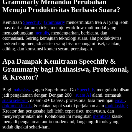
Grammarly Menandai Perubahan
Menuju Produktivitas Berbasis Suara?
Kemitraan
Speechify
–
Grammarly
mencerminkan tren AI yang lebih
luas: dari antarmuka teks, menuju workflow multimodal yang
menggabungkan
menulis
, mendengarkan, berbicara, dan
otomatisasi. Seiring kemajuan teknologi suara, alat produktivitas
berkembang menjadi asisten yang bisa menangani riset, catatan,
editing, dan konsumsi konten secara percakapan.
Apa Dampak Kemitraan Speechify &
Grammarly bagi Mahasiswa, Profesional,
& Kreator?
Bagi
mahasiswa
, agen Superhuman Go
Speechify
mengubah tulisan
jadi pengalaman dengar. Dengan 200+
suara AI
alami, termasuk
suara selebriti
, dalam 60+ bahasa, profesional bisa meninjau
email
,
dokumen bisnis
, & catatan rapat saat di perjalanan atau
multitasking
.
Kreator dan pengusaha jadi lebih cepat riset, menyusun, dan
menyempurnakan ide. Kolaborasi ini mengubah
membaca
klasik
menjadi pengalaman audio on-demand, langsung di tools yang
sudah dipakai sehari-hari.