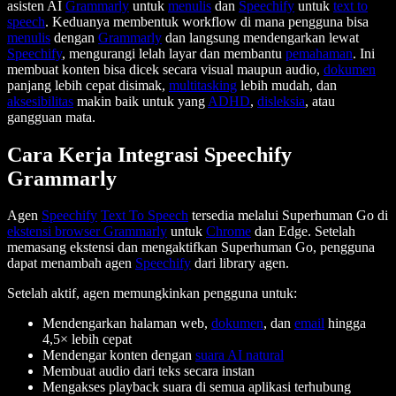
asisten AI
Grammarly
untuk
menulis
dan
Speechify
untuk
text to
speech
. Keduanya membentuk workflow di mana pengguna bisa
menulis
dengan
Grammarly
dan langsung mendengarkan lewat
Speechify
, mengurangi lelah layar dan membantu
pemahaman
. Ini
membuat konten bisa dicek secara visual maupun audio,
dokumen
panjang lebih cepat disimak,
multitasking
lebih mudah, dan
aksesibilitas
makin baik untuk yang
ADHD
,
disleksia
, atau
gangguan mata.
Cara Kerja Integrasi Speechify
Grammarly
Agen
Speechify
Text To Speech
tersedia melalui Superhuman Go di
ekstensi browser Grammarly
untuk
Chrome
dan Edge. Setelah
memasang ekstensi dan mengaktifkan Superhuman Go, pengguna
dapat menambah agen
Speechify
dari library agen.
Setelah aktif, agen memungkinkan pengguna untuk:
Mendengarkan halaman web,
dokumen
, dan
email
hingga
4,5× lebih cepat
Mendengar konten dengan
suara AI natural
Membuat audio dari teks secara instan
Mengakses playback suara di semua aplikasi terhubung