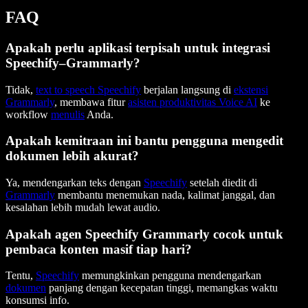
FAQ
Apakah perlu aplikasi terpisah untuk integrasi
Speechify–Grammarly?
Tidak,
text to speech Speechify
berjalan langsung di
ekstensi
Grammarly
, membawa fitur
asisten produktivitas Voice AI
ke
workflow
menulis
Anda.
Apakah kemitraan ini bantu pengguna mengedit
dokumen lebih akurat?
Ya, mendengarkan teks dengan
Speechify
setelah diedit di
Grammarly
membantu menemukan nada, kalimat janggal, dan
kesalahan lebih mudah lewat audio.
Apakah agen Speechify Grammarly cocok untuk
pembaca konten masif tiap hari?
Tentu,
Speechify
memungkinkan pengguna mendengarkan
dokumen
panjang dengan kecepatan tinggi, memangkas waktu
konsumsi info.