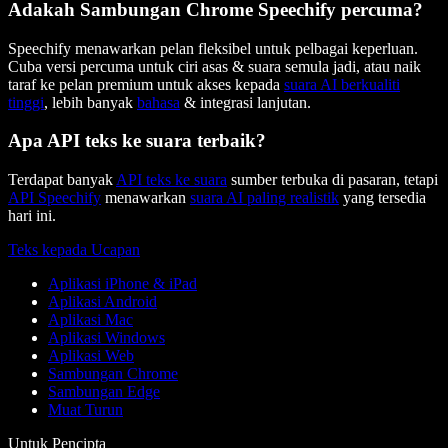
Adakah Sambungan Chrome Speechify percuma?
Speechify menawarkan pelan fleksibel untuk pelbagai keperluan.
Cuba versi percuma untuk ciri asas & suara semula jadi, atau naik
taraf ke pelan premium untuk akses kepada
suara AI berkualiti
tinggi
, lebih banyak
bahasa
& integrasi lanjutan.
Apa API teks ke suara terbaik?
Terdapat banyak
API teks ke suara
sumber terbuka di pasaran, tetapi
API Speechify
menawarkan
suara AI paling realistik
yang tersedia
hari ini.
Teks kepada Ucapan
Aplikasi iPhone & iPad
Aplikasi Android
Aplikasi Mac
Aplikasi Windows
Aplikasi Web
Sambungan Chrome
Sambungan Edge
Muat Turun
Untuk Pencipta