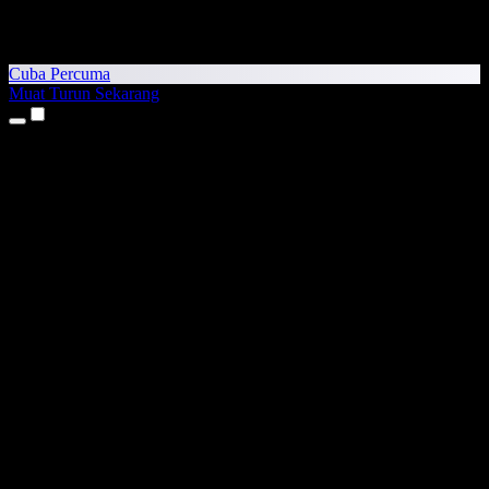
Cuba Percuma
Muat Turun Sekarang
Produk
Teks kepada Pertuturan
Aplikasi iPhone & iPad
Aplikasi Android
Sambungan Chrome
Sambungan Edge
Aplikasi Web
Aplikasi Mac
Aplikasi Windows