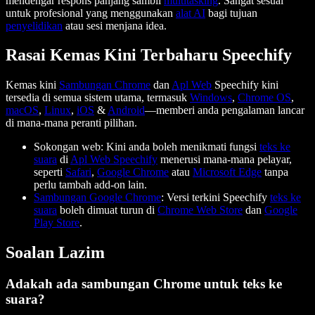
mendengar respons panjang sambil
multitasking
. Sangat sesuai
untuk profesional yang menggunakan
alat AI
bagi tujuan
penyelidikan
atau sesi menjana idea.
Rasai Kemas Kini Terbaharu Speechify
Kemas kini
Sambungan Chrome
dan
Apl Web
Speechify kini
tersedia di semua sistem utama, termasuk
Windows
,
Chrome OS
,
macOS
,
Linux
,
iOS
&
Android
—memberi anda pengalaman lancar
di mana-mana peranti pilihan.
Sokongan web: Kini anda boleh menikmati fungsi
teks ke
suara
di
Apl Web Speechify
menerusi mana-mana pelayar,
seperti
Safari
,
Google Chrome
atau
Microsoft Edge
tanpa
perlu tambah add-on lain.
Sambungan Google Chrome
: Versi terkini Speechify
teks ke
suara
boleh dimuat turun di
Chrome Web Store
dan
Google
Play Store
.
Soalan Lazim
Adakah ada sambungan Chrome untuk teks ke
suara?