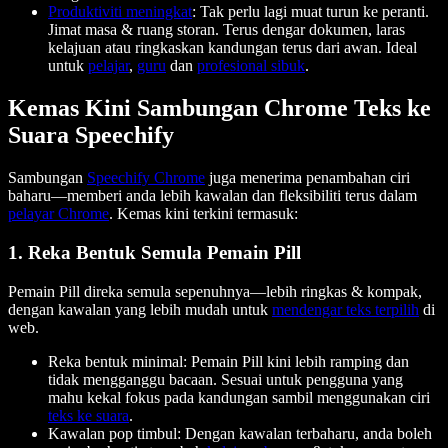
Produktiviti meningkat
: Tak perlu lagi muat turun ke peranti.
Jimat masa & ruang storan. Terus dengar dokumen, laras
kelajuan atau ringkaskan kandungan terus dari awan. Ideal
untuk
pelajar
,
guru
dan
profesional sibuk
.
Kemas Kini Sambungan Chrome Teks ke
Suara Speechify
Sambungan
Speechify Chrome
juga menerima penambahan ciri
baharu—memberi anda lebih kawalan dan fleksibiliti terus dalam
pelayar Chrome
. Kemas kini terkini termasuk:
1. Reka Bentuk Semula Pemain Pill
Pemain Pill direka semula sepenuhnya—lebih ringkas & kompak,
dengan kawalan yang lebih mudah untuk
mendengar teks terpilih
di
web.
Reka bentuk minimal: Pemain Pill kini lebih ramping dan
tidak mengganggu bacaan. Sesuai untuk pengguna yang
mahu kekal fokus pada kandungan sambil menggunakan ciri
teks ke suara
.
Kawalan pop timbul: Dengan kawalan terbaharu, anda boleh