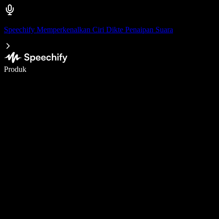
Speechify Memperkenalkan Ciri Dikte Penaipan Suara
Tulis 5× lebih pantas dengan menaip menggunakan suara
Produk
Ketahui Lebih Lanjut