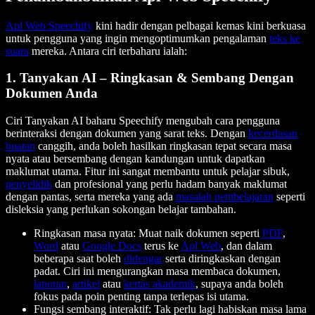
Apl Web Speechify
kini hadir dengan pelbagai kemas kini berkuasa
untuk pengguna yang ingin mengoptimumkan pengalaman
teks ke
suara
mereka. Antara ciri terbaharu ialah:
1. Tanyakan AI – Ringkasan & Sembang Dengan
Dokumen Anda
Ciri Tanyakan AI baharu Speechify mengubah cara pengguna
berinteraksi dengan dokumen yang sarat teks. Dengan
kecerdasan
buatan
canggih, anda boleh hasilkan ringkasan tepat secara masa
nyata atau bersembang dengan kandungan untuk dapatkan
maklumat utama. Fitur ini sangat membantu untuk pelajar sibuk,
penyelidik
dan profesional yang perlu hadam banyak maklumat
dengan pantas, serta mereka yang ada
masalah pembelajaran
seperti
disleksia yang perlukan sokongan belajar tambahan.
Ringkasan masa nyata: Muat naik dokumen seperti
PDF
,
Word
atau
Google Docs
terus ke
Apl Web
, dan dalam
beberapa saat boleh
didengar
serta diringkaskan dengan
padat. Ciri ini mengurangkan masa membaca dokumen,
laporan
,
artikel
atau
kertas akademik
, supaya anda boleh
fokus pada poin penting tanpa terlepas isi utama.
Fungsi sembang interaktif: Tak perlu lagi habiskan masa lama