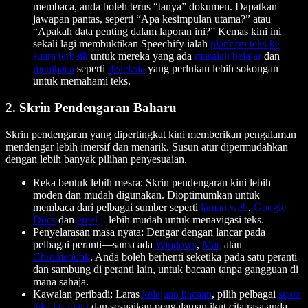
membaca, anda boleh terus “tanya” dokumen. Dapatkan
jawapan pantas, seperti “Apa kesimpulan utama?” atau
“Apakah data penting dalam laporan ini?” Kemas kini ini
sekali lagi membuktikan Speechify ialah
platform teks ke
suara terbaik
untuk mereka yang ada
masalah belajar
dan
membaca
seperti
disleksia
yang perlukan lebih sokongan
untuk memahami teks.
2. Skrin Pendengaran Baharu
Skrin pendengaran yang dipertingkat kini memberikan pengalaman
mendengar lebih imersif dan menarik. Susun atur dipermudahkan
dengan lebih banyak pilihan penyesuaian.
Reka bentuk lebih mesra: Skrin pendengaran kini lebih
moden dan mudah digunakan. Dioptimumkan untuk
membaca dari pelbagai sumber seperti
laman web
,
Google
Docs
dan
emel
—lebih mudah untuk menavigasi teks.
Penyelarasan masa nyata: Dengar dengan lancar pada
pelbagai peranti—sama ada
Windows
,
Mac
atau
Chromebook
. Anda boleh berhenti seketika pada satu peranti
dan sambung di peranti lain, untuk bacaan tanpa gangguan di
mana sahaja.
Kawalan peribadi: Laras
kelajuan bacaan
, pilih pelbagai
suara
teks ke suara
dan sesuaikan pengalaman ikut cita rasa anda.