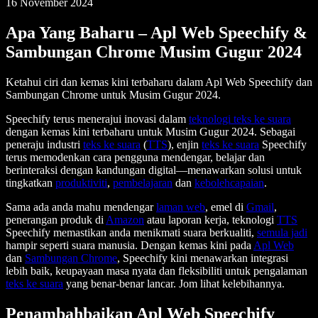
16 November 2024
Apa Yang Baharu – Apl Web Speechify &
Sambungan Chrome Musim Gugur 2024
Ketahui ciri dan kemas kini terbaharu dalam Apl Web Speechify dan
Sambungan Chrome untuk Musim Gugur 2024.
Speechify terus menerajui inovasi dalam
teknologi teks ke suara
dengan kemas kini terbaharu untuk Musim Gugur 2024. Sebagai
peneraju industri
teks ke suara
(
TTS
), enjin
teks ke suara
Speechify
terus memodenkan cara pengguna mendengar, belajar dan
berinteraksi dengan kandungan digital—menawarkan solusi untuk
tingkatkan
produktiviti
,
pembelajaran
dan
kebolehcapaian
.
Sama ada anda mahu mendengar
laman web
, emel di
Gmail
,
penerangan produk di
Amazon
atau laporan kerja, teknologi
TTS
Speechify memastikan anda menikmati suara berkualiti,
semula jadi
hampir seperti suara manusia. Dengan kemas kini pada
Apl Web
dan
Sambungan Chrome
, Speechify kini menawarkan integrasi
lebih baik, keupayaan masa nyata dan fleksibiliti untuk pengalaman
teks ke suara
yang benar-benar lancar. Jom lihat kelebihannya.
Penambahbaikan Apl Web Speechify