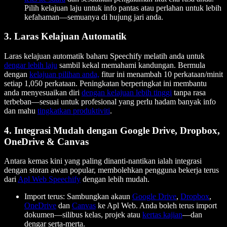
Pilih kelajuan laju untuk info pantas atau perlahan untuk lebih
kefahaman—semuanya di hujung jari anda.
3. Laras Kelajuan Automatik
Laras kelajuan automatik baharu Speechify melatih anda untuk
dengar lebih laju
sambil kekal memahami kandungan. Bermula
dengan
kelajuan pilihan anda,
fitur ini menambah 10 perkataan/minit
setiap 1,050 perkataan. Peningkatan berperingkat ini membantu
anda menyesuaikan diri
dengan kelajuan lebih tinggi
tanpa rasa
terbeban—sesuai untuk profesional yang perlu hadam banyak info
dan mahu
tingkatkan produktiviti
.
4. Integrasi Mudah dengan Google Drive, Dropbox,
OneDrive & Canvas
Antara kemas kini yang paling dinanti-nantikan ialah integrasi
dengan storan awan popular, membolehkan pengguna bekerja terus
dari
Apl Web Speechify
dengan lebih mudah.
Import terus: Sambungkan akaun
Google Drive
,
Dropbox
,
OneDrive
dan
Canvas
ke Apl Web. Anda boleh terus import
dokumen—silibus kelas, projek atau
kertas kajian
—dan
dengar serta-merta.