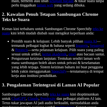
main, berhenti atau ubah
kelajuan bacaan
& tukar suara tanpa
perlu tinggalkan
laman web
yang sedang dibuka.
2. Kawalan Penuh Tetapan Sambungan Chrome
Teks ke Suara
Kemas kini terbaharu untuk Sambungan Chrome Speechify
teks ke
suara
kini lebih mudah diubah suai mengikut keperluan anda:
Pemilih suara & kelajuan: Lebih banyak pilihan
suara AI
—
termasuk pelbagai loghat & bahasa seperti
Inggeris
,
Sepanyol
&
Perancis
—serta pelarasan kelajuan. Pilih suara yang paling
sesuai untuk artikel,
kertas akademik
,
emel
atau bacaan santai.
Pengurusan keizinan lanjutan: Tentukan sendiri laman web
mana sambungan boleh akses untuk privasi & keselamatan
yang lebih terjaga. Sistem keizinan baharu ini buat pengguna
lebih yakin menggunakan
Speechify
—terutamanya di tempat
kerja atau institusi pendidikan.
3. Pengalaman Terintegrasi di Laman AI Popular
Sambungan Chrome Speechify
teks ke suara
kini dioptimumkan
untuk
ChatGPT
,
Claude
,
Perplexity
dan pelbagai platform AI lain.
Terus tukar jawapan AI jadi audio berkualiti, memudahkan anda