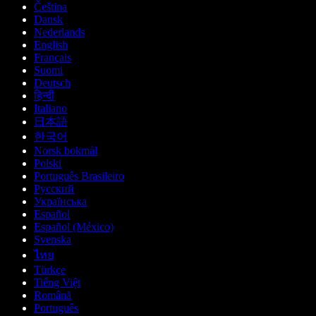
Čeština
Dansk
Nederlands
English
Français
Suomi
Deutsch
हिन्दी
Italiano
日本語
한국어
Norsk bokmål
Polski
Português Brasileiro
Русский
Українська
Español
Español (México)
Svenska
ไทย
Türkçe
Tiếng Việt
Română
Português