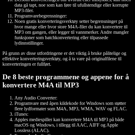
data gå tapt, noe som kan føre til ufullstendige eller korrupte
MP3-filer.
Programvarebegrensninger:
Noen gratis konverteringsverktøy setter begrensninger på
hvor mange eller hvor store M4A-filer du kan konvertere til
MP3 om gangen, eller legger til vannmerker. Andre mangler
funksjoner som batchkonvertering eller tilpassede
lydinnstillinger.
På grunn av disse utfordringene er det viktig å bruke pålitelige og
effektive konverteringsverktøy, og å ta vare på originalfilene til
konverteringen er fullført.
De 8 beste programmene og appene for å
konvertere M4A til MP3
Any Audio Converter:
Programvare med åpen kildekode for Windows som støtter
flere lydformater som M4A, MP3, WMA, WAV og FLAC.
iTunes:
Apples mediespiller kan konvertere M4A til MP3 på både
macOS og Windows, i tillegg til AAC, AIFF og Apple
Lossless (ALAC).