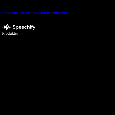
Speechify lanserer tale-til-tekst-diktering
Skriv 5× raskere med diktering
Produkter
Les mer