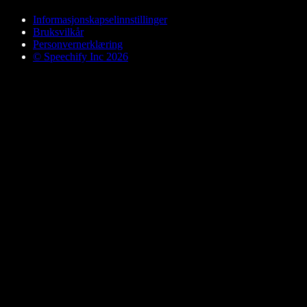
Informasjonskapselinnstillinger
Bruksvilkår
Personvernerklæring
© Speechify Inc 2026