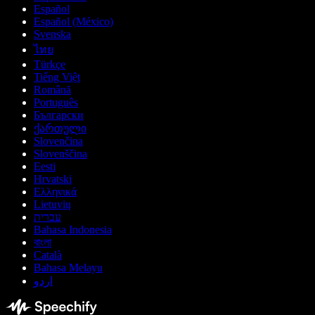
Español
Español (México)
Svenska
ไทย
Türkçe
Tiếng Việt
Română
Português
Български
ქართული
Slovenčina
Slovenščina
Eesti
Hrvatski
Ελληνικά
Lietuvių
עברית
Bahasa Indonesia
বাংলা
Català
Bahasa Melayu
اردو