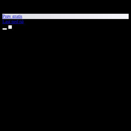
Prøv gratis
Last ned nå
Produkter
Tekst til tale
iPhone- og iPad-apper
Android-app
Chrome-utvidelse
Edge-utvidelse
Nettapp
Mac-app
Windows-app