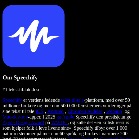
Om Speechify
#1 tekst-til-tale-leser
Speechify
er verdens ledende
tekst-til-tale
-plattform, med over 50
millioner brukere og mer enn 500 000 femstjerners vurderinger på
sine tekst-til-tale-
iOS
-,
Android
-,
Chrome-utvidelse
-,
webapp
- og
Mac-desktop
-apper. I 2025
ga Apple
Speechify den prestisjetunge
Apple Design Award
på
WWDC
, og kalte det «en kritisk ressurs
som hjelper folk å leve livene sine». Speechify tilbyr over 1 000
naturtro stemmer på mer enn 60 språk, og brukes i nærmere 200