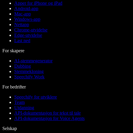
Apper for iPhone og iPad
Android-app
Mac-app
Windows-app
Nettapp
Chrome-utvidelse
Edge-utvidelse
Last ned
For skapere
AI-stemmegenerator
Dubbing
Stemmekloning
Speechify Work
For bedrifter
Speechify for utviklere
Team
Utdanning
API-dokumentasjon for tekst til tale
API-dokumentasjon for Voice Agents
Selskap