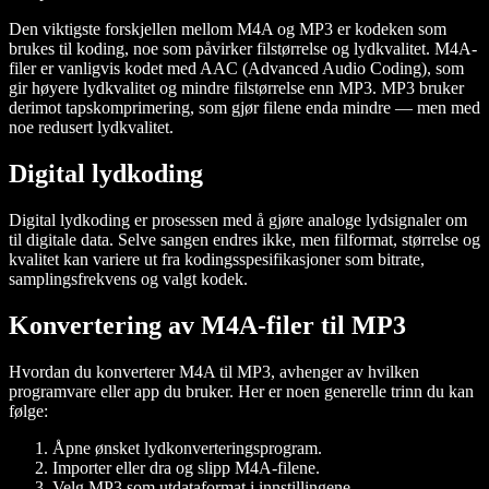
Den viktigste forskjellen mellom M4A og MP3 er kodeken som
brukes til koding, noe som påvirker filstørrelse og lydkvalitet. M4A-
filer er vanligvis kodet med AAC (Advanced Audio Coding), som
gir høyere lydkvalitet og mindre filstørrelse enn MP3. MP3 bruker
derimot tapskomprimering, som gjør filene enda mindre — men med
noe redusert lydkvalitet.
Digital lydkoding
Digital lydkoding er prosessen med å gjøre analoge lydsignaler om
til digitale data. Selve sangen endres ikke, men filformat, størrelse og
kvalitet kan variere ut fra kodingsspesifikasjoner som bitrate,
samplingsfrekvens og valgt kodek.
Konvertering av M4A-filer til MP3
Hvordan du konverterer M4A til MP3, avhenger av hvilken
programvare eller app du bruker. Her er noen generelle trinn du kan
følge:
Åpne ønsket lydkonverteringsprogram.
Importer eller dra og slipp M4A-filene.
Velg MP3 som utdataformat i innstillingene.