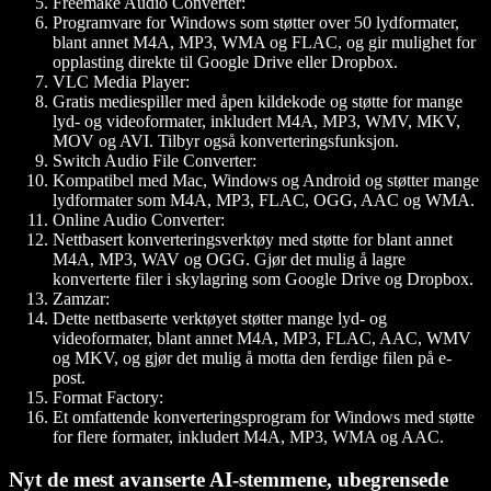
Freemake Audio Converter:
Programvare for Windows som støtter over 50 lydformater,
blant annet M4A, MP3, WMA og FLAC, og gir mulighet for
opplasting direkte til Google Drive eller Dropbox.
VLC Media Player:
Gratis mediespiller med åpen kildekode og støtte for mange
lyd- og videoformater, inkludert M4A, MP3, WMV, MKV,
MOV og AVI. Tilbyr også konverteringsfunksjon.
Switch Audio File Converter:
Kompatibel med Mac, Windows og Android og støtter mange
lydformater som M4A, MP3, FLAC, OGG, AAC og WMA.
Online Audio Converter:
Nettbasert konverteringsverktøy med støtte for blant annet
M4A, MP3, WAV og OGG. Gjør det mulig å lagre
konverterte filer i skylagring som Google Drive og Dropbox.
Zamzar:
Dette nettbaserte verktøyet støtter mange lyd- og
videoformater, blant annet M4A, MP3, FLAC, AAC, WMV
og MKV, og gjør det mulig å motta den ferdige filen på e-
post.
Format Factory:
Et omfattende konverteringsprogram for Windows med støtte
for flere formater, inkludert M4A, MP3, WMA og AAC.
Nyt de mest avanserte AI-stemmene, ubegrensede