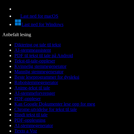
Last ned for macOS
Last ned for Windows
Anbefalt lesing
Diktering og tale til tekst
AI-stemmeassistent
PDF til tekst til tale på Android
Tekst-til-tale-oppleser
Kvinnelig stemmegenerator
Mannlig stemmegenerator
Beste leseprogrammer for dysleksi
Robotstemmegenerator
Anime-tekst til tale
AI-stemmeforvrenger
PDF-oppleser
Kan Google Dokumenter lese opp for meg
Chrome-utvidelse for tekst til tale
Hindi tekst til tale
PDF-opplesning
AI-stemmegenerator
Texto a Voz