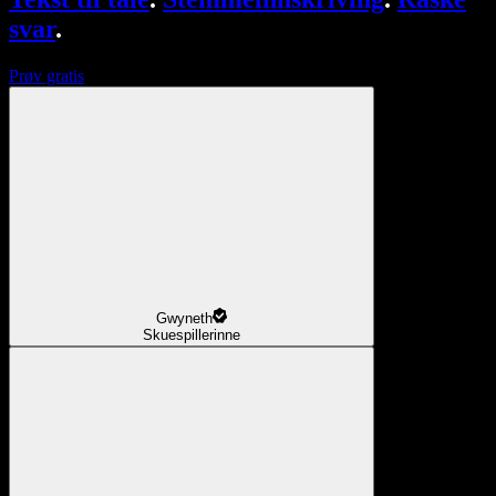
svar
.
Prøv gratis
Gwyneth
Skuespillerinne