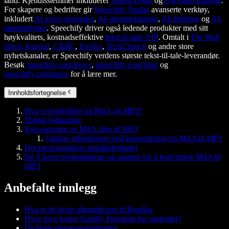
land. Kjendisstemmer inkluderer
Snoop Dogg
og
Gwyneth Paltrow
.
For skapere og bedrifter gir
Speechify Studio
avanserte verktøy,
inkludert
AI voice generator
,
AI-stemmekloning
,
AI-dubbing
og
AI-
stemmebytter
. Speechify driver også ledende produkter med sitt
høykvalitets, kostnadseffektive
tekst-til-tale-API
. Omtalt i
The Wall
Street Journal
,
CNBC
,
Forbes
,
TechCrunch
og andre store
nyhetskanaler, er Speechify verdens største tekst-til-tale-leverandør.
Besøk
speechify.com/news
,
speechify.com/blog
og
speechify.com/press
for å lære mer.
Innholdsfortegnelse
Hva er forskjellen på M4A og MP3?
Digital lydkoding
Konvertering av M4A-filer til MP3
Vanlige utfordringer ved konvertering fra M4A til MP3
Det mest populære musikkformatet
De 8 beste programmene og appene for å konvertere M4A til
MP3
Anbefalte innlegg
Hva er de beste alternativene til Replika
Hvor mye koster Spotify Premium for studenter?
De beste meme-generatorene