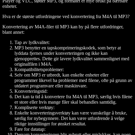
Player og VLC, støtter MP3, og formatet er mye brukt på bærbare
enheter.
Hva er de største utfordringene ved konvertering fra M4A til MP3?
Konvertering av M4A-filer til MP3 kan by på flere utfordringer,
blant annet:
Tap av lydkvalitet:
MP3 benytter en tapskomprimeringskodek, som betyr at
lyddata fjernes under konverteringen og ikke kan
gjenopprettes. Dette gir lavere lydkvalitet sammenlignet med
originalfilen i M4A.
Kompatibilitetsproblemer:
Selv om MP3 er utbredt, kan enkelte enheter eller
programmer likevel ha problemer med filene, ofte på grunn av
utdatert programvare eller maskinvare.
Konverteringstid:
Det kan ta tid å konvertere fra M4A til MP3, særlig hvis filene
er store eller hvis mange filer skal behandles samtidig.
Kompliserte verktøy:
Enkelte konverteringsverktøy kan være vanskelige å bruke,
særlig for nybegynnere. Det kan være utfordrende å velge
riktige innstillinger for ønsket resultat.
Fare for datatap:
Dersom konverteringen blir avbrutt eller mislykkes, kan noen