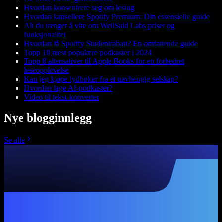
Hvordan konsentrere seg om lesing
Hvordan kansellere Spotify Premium: Din essensielle guide
Alt du trenger å vite om WellSaid Labs priser og
funksjonalitet
Hvordan få Spotify Studentrabatt? En omfattende guide
Topp 10 mest populære podkaster i 2024
Topp 8 alternativer til Apple Books for en forbedret
leseopplevelse
Kan jeg kjøpe lydbøker fra et uavhengig selskap?
Hvordan lage AI-podkaster?
Video til tekst-konverter
Nye blogginnlegg
Se alle