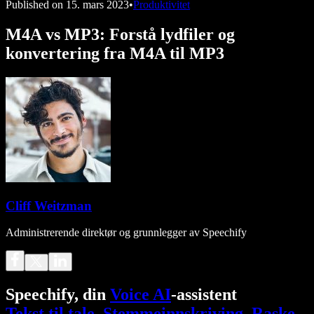
Published on
15. mars 2023
•
Produktivitet
M4A vs MP3: Forstå lydfiler og
konvertering fra M4A til MP3
Cliff Weitzman
Administrerende direktør og grunnlegger av Speechify
Speechify, din
Voice AI
-assistent
Tekst til tale
.
Stemmeinnskriving
.
Raske