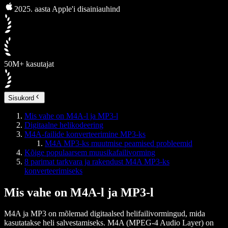
2025. aasta Apple'i disainiauhind
50M+ kasutajat
Sisukord
Mis vahe on M4A-l ja MP3-l
Digitaalne helikodeering
M4A-failide konverteerimine MP3-ks
M4A MP3-ks muutmise peamised probleemid
Kõige populaarsem muusikafailivorming
8 parimat tarkvara ja rakendust M4A MP3-ks
konverteerimiseks
Mis vahe on M4A-l ja MP3-l
M4A ja MP3 on mõlemad digitaalsed helifailivormingud, mida
kasutatakse heli salvestamiseks. M4A (MPEG-4 Audio Layer) on