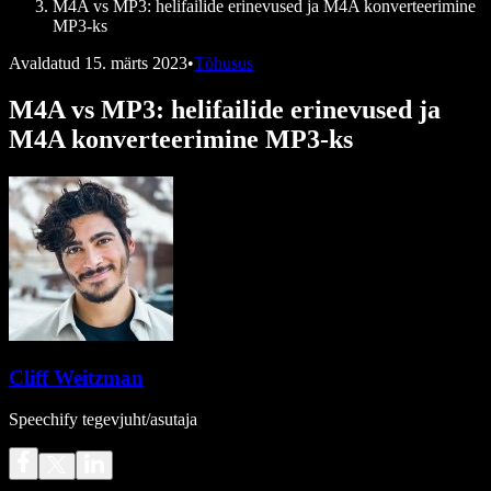
M4A vs MP3: helifailide erinevused ja M4A konverteerimine
MP3-ks
Avaldatud
15. märts 2023
•
Tõhusus
M4A vs MP3: helifailide erinevused ja
M4A konverteerimine MP3-ks
Cliff Weitzman
Speechify tegevjuht/asutaja