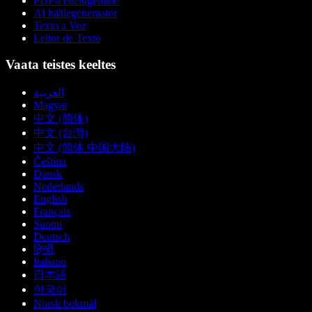
PDF-i ettelugemine
AI häälegeneraator
Texto a Voz
Leitor de Texto
Vaata teistes keeltes
العربية
Magyar
中文 (简体)
中文 (台灣)
中文 (简体 中国大陆)
Čeština
Dansk
Nederlands
English
Français
Suomi
Deutsch
हिन्दी
Italiano
日本語
한국어
Norsk bokmål