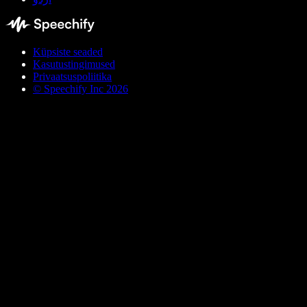
Küpsiste seaded
Kasutustingimused
Privaatsuspoliitika
© Speechify Inc 2026