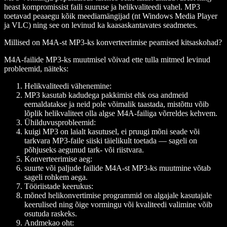
heast kompromissist faili suuruse ja helikvaliteedi vahel. MP3
toetavad peaaegu kõik meediamängijad (nt Windows Media Player
ja VLC) ning see on levinud ka kaasaskantavates seadmetes.
Millised on M4A-st MP3-ks konverteerimise peamised kitsaskohad?
M4A-failide MP3-ks muutmisel võivad ette tulla mitmed levinud
probleemid, näiteks:
Helikvaliteedi vähenemine:
MP3 kasutab kadudega pakkimist ehk osa andmeid
eemaldatakse ja neid pole võimalik taastada, mistõttu võib
lõplik helikvaliteet olla algse M4A-failiga võrreldes kehvem.
Ühilduvusprobleemid:
kuigi MP3 on laialt kasutusel, ei pruugi mõni seade või
tarkvara MP3-faile siiski täielikult toetada — sageli on
põhjuseks aegunud tark- või riistvara.
Konverteerimise aeg:
suurte või paljude failide M4A-st MP3-ks muutmine võtab
sageli rohkem aega.
Tööriistade keerukus:
mõned helikonvertimise programmid on algajale kasutajale
keerulised ning õige vormingu või kvaliteedi valimine võib
osutuda raskeks.
Andmekao oht: