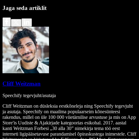
Jaga seda artiklit
Cliff Weitzman
Speechify tegevjuht/asutaja
Cliff Weitzman on düsleksia eestkõneleja ning Speechify tegevjuht
ja asutaja. Speechify on maailma populaarseim kõnesünteesi
rakendus, millel on üle 100 000 viietärnilise arvustuse ja mis on App
Store'is Uudiste & Ajakirjade kategoorias esikohal. 2017. aastal
kanti Weitzman Forbesi „30 alla 30” nimekirja tema töö eest
interneti ligipääsetavuse parandamisel õpiraskustega inimestele. Cliff