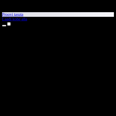
Proovi tasuta
Laadi kohe alla
Tooted
Tekst kõneks
iPhone’i ja iPadi rakendused
Androidi rakendus
Chrome’i laiendus
Edge’i laiendus
Veebirakendus
Maci rakendus
Windowsi rakendus