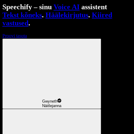
Speechify – sinu
Voice AI
assistent
Tekst kõneks
.
Häälekirjutus
.
Kiired
vastused
.
Proovi tasuta
Gwyneth
Näitlejanna