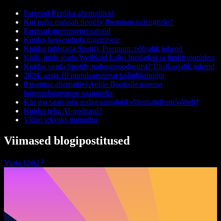
Parimad Replika alternatiivid
Kui palju maksab Spotify Premium tudengitele?
Parimad meemigeneraatorid
Kuidas keskenduda lugemisele
Kuidas tühistada Spotify Premium: põhjalik juhend
Kõik, mida teada WellSaid Labsi hindadest ja funktsioonidest
Kuidas saada Spotify tudengisoodustust? Üksikasjalik juhend
2024. aasta 10 populaarseimat taskuhäälingut
8 parimat alternatiivi Apple Booksile parema
lugemiskogemuse saamiseks
Kas ma saan osta audioraamatuid sõltumatult ettevõttelt?
Kuidas teha AI-podcasti?
Video tekstiks muundur
Viimased blogipostitused
Vaata kõiki