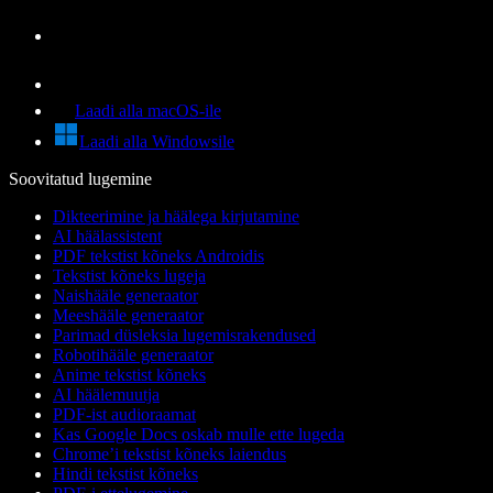
Laadi alla macOS-ile
Laadi alla Windowsile
Soovitatud lugemine
Dikteerimine ja häälega kirjutamine
AI häälassistent
PDF tekstist kõneks Androidis
Tekstist kõneks lugeja
Naishääle generaator
Meeshääle generaator
Parimad düsleksia lugemisrakendused
Robotihääle generaator
Anime tekstist kõneks
AI häälemuutja
PDF-ist audioraamat
Kas Google Docs oskab mulle ette lugeda
Chrome’i tekstist kõneks laiendus
Hindi tekstist kõneks