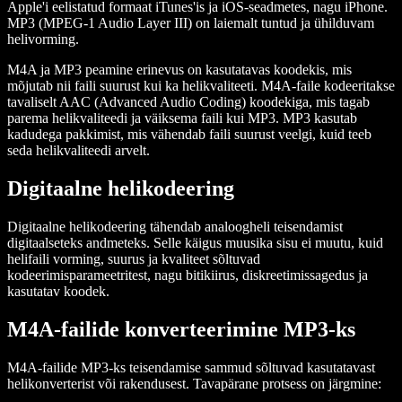
Apple'i eelistatud formaat iTunes'is ja iOS-seadmetes, nagu iPhone.
MP3 (MPEG-1 Audio Layer III) on laiemalt tuntud ja ühilduvam
helivorming.
M4A ja MP3 peamine erinevus on kasutatavas koodekis, mis
mõjutab nii faili suurust kui ka helikvaliteeti. M4A-faile kodeeritakse
tavaliselt AAC (Advanced Audio Coding) koodekiga, mis tagab
parema helikvaliteedi ja väiksema faili kui MP3. MP3 kasutab
kadudega pakkimist, mis vähendab faili suurust veelgi, kuid teeb
seda helikvaliteedi arvelt.
Digitaalne helikodeering
Digitaalne helikodeering tähendab analoogheli teisendamist
digitaalseteks andmeteks. Selle käigus muusika sisu ei muutu, kuid
helifaili vorming, suurus ja kvaliteet sõltuvad
kodeerimisparameetritest, nagu bitikiirus, diskreetimissagedus ja
kasutatav koodek.
M4A-failide konverteerimine MP3-ks
M4A-failide MP3-ks teisendamise sammud sõltuvad kasutatavast
helikonverterist või rakendusest. Tavapärane protsess on järgmine: