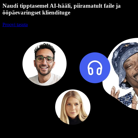
Naudi tipptasemel AI-hääli, piiramatult faile ja
ööpäevaringset kliendituge
Proovi tasuta