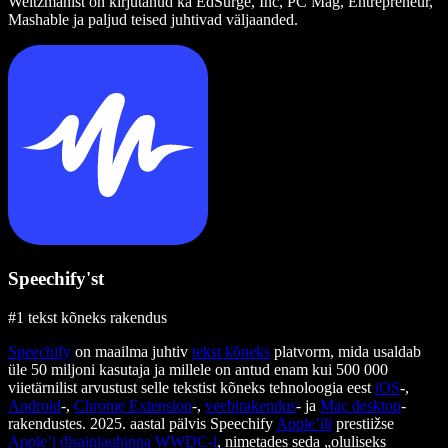
Weitzmanist on kirjutanud ka EdSurge, Inc, PC Mag, Entrepreneur,
Mashable ja paljud teised juhtivad väljaanded.
Speechify'st
#1 tekst kõneks rakendus
Speechify
on maailma juhtiv
tekst kõneks
platvorm, mida usaldab
üle 50 miljoni kasutaja ja millele on antud enam kui 500 000
viietärnilist arvustust selle tekstist kõneks tehnoloogia eest
iOS
-,
Android
-,
Chrome Extension
-,
veebirakendus
- ja
Mac desktop
-
rakendustes. 2025. aastal pälvis Speechify
Apple’ilt
prestiižse
Apple’i disainiauhinna
WWDC-l
, nimetades seda „oluliseks