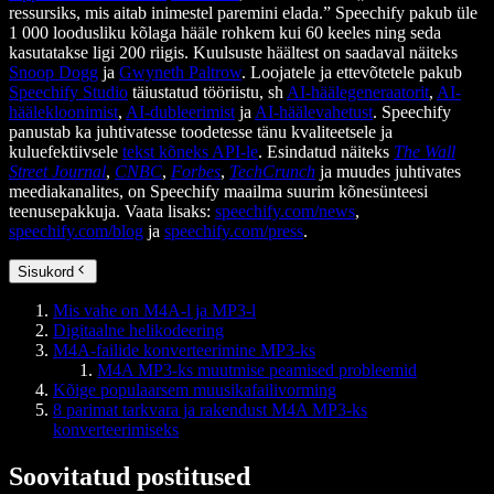
ressursiks, mis aitab inimestel paremini elada.” Speechify pakub üle
1 000 loodusliku kõlaga hääle rohkem kui 60 keeles ning seda
kasutatakse ligi 200 riigis. Kuulsuste häältest on saadaval näiteks
Snoop Dogg
ja
Gwyneth Paltrow
. Loojatele ja ettevõtetele pakub
Speechify Studio
täiustatud tööriistu, sh
AI-häälegeneraatorit
,
AI-
häälekloonimist
,
AI-dubleerimist
ja
AI-häälevahetust
. Speechify
panustab ka juhtivatesse toodetesse tänu kvaliteetsele ja
kuluefektiivsele
tekst kõneks API-le
. Esindatud näiteks
The Wall
Street Journal
,
CNBC
,
Forbes
,
TechCrunch
ja muudes juhtivates
meediakanalites, on Speechify maailma suurim kõnesünteesi
teenusepakkuja. Vaata lisaks:
speechify.com/news
,
speechify.com/blog
ja
speechify.com/press
.
Sisukord
Mis vahe on M4A-l ja MP3-l
Digitaalne helikodeering
M4A-failide konverteerimine MP3-ks
M4A MP3-ks muutmise peamised probleemid
Kõige populaarsem muusikafailivorming
8 parimat tarkvara ja rakendust M4A MP3-ks
konverteerimiseks
Soovitatud postitused