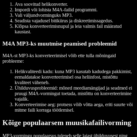
Ava soovitud helikonverter.
Impordi või lohista M4A-failid programmi.
Vali väljundvorminguks MP3.
Seadista vajadusel bitikiirus ja diskreetimissagedus.
Klõpsa konverteerimisnupul ja leia valmis fail määratud
kaustast.
M4A MP3-ks muutmise peamised probleemid
M4A-st MP3-ks konverteerimisel võib ette tulla mõningaid
probleeme:
Helikvaliteedi kadu: kuna MP3 kasutab kadudega pakkimist,
eemaldatakse konverteerimisel osa heliinfost, mistõttu
kvaliteet väheneb.
Ühilduvusprobleemid: mõned meediamängijad ja seadmed ei
pruugi M4A-vormingut toetada, mistõttu on konverteerimine
vajalik.
Konverteerimise aeg: protsess võib võtta aega, eriti suurte või
mitme faili korraga töötlemisel.
Kõige populaarsem muusikafailivorming
MP3-vormingu populaarsus tuleneb selle laiast ühilduvusest ning