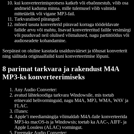
kui konverteerimisprotsess katkeb või ebaõnnestub, võib osa
andmeid kaduma minna, mille tulemusel võib valmida
mittetäielik või vigane MP3-fail.
Tarkvaralised piirangud:
mõned tasuta konverterid piiravad korraga töödeldavate
failide arvu või mahtu, lisavad konverteeritud failile vesimärgi
või puuduvad neil olulised võimalused, nagu partiitöötlus või
audioseadete kohandamine.
Seepärast on oluline kasutada usaldusväärset ja tõhusat konverterit
ning säilitada originaalfailid kuni konverteerimise lõpuni.
8 parimat tarkvara ja rakendust M4A
MP3-ks konverteerimiseks
Any Audio Converter:
avatud lähtekoodiga tarkvara Windowsile, mis toetab
erinevaid helivorminguid, nagu M4A, MP3, WMA, WAV ja
FLAC.
iTunes:
Apple’i meediamängija võimaldab M4A-faile konverteerida
MP3-ks macOS-is ja Windowsis; toetab ka AAC-, AIFF- ja
Apple Lossless (ALAC) vormingut.
Freemake Audio Converter: