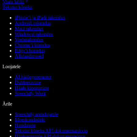
Vaata kõiki
Tekstist kõneks
iPhone’i ja iPadi rakendus
Androidi rakendus
Maci rakendus
Windowsi rakendus
Veebirakendus
Chrome’i laiendus
Edge’i laiendus
Allalaadimised
Loojatele
AI häälegeneraator
Dubleerimine
Hääle kloonimine
Speechify Work
Ärile
Speechify arendajatele
Meeskondadele
Haridusele
Tekstist kõneks API dokumentatsioon
Hääleagentide API dokumentatsioon