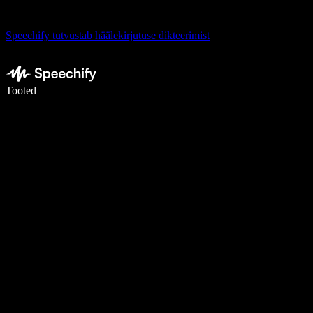
Speechify tutvustab häälekirjutuse dikteerimist
Kirjuta häälega 5× kiiremini
Tooted
Loe lähemalt