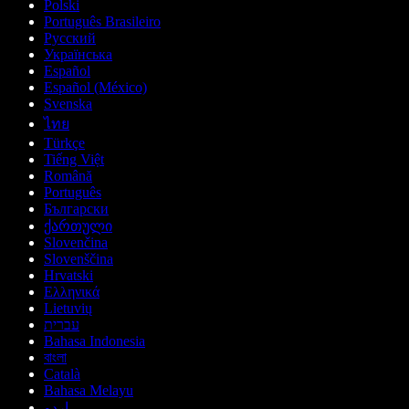
Polski
Português Brasileiro
Русский
Українська
Español
Español (México)
Svenska
ไทย
Türkçe
Tiếng Việt
Română
Português
Български
ქართული
Slovenčina
Slovenščina
Hrvatski
Ελληνικά
Lietuvių
עברית
Bahasa Indonesia
বাংলা
Català
Bahasa Melayu
اردو