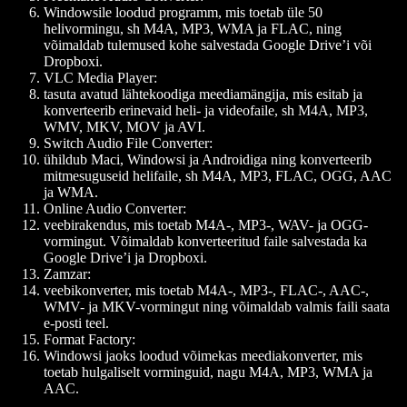
Windowsile loodud programm, mis toetab üle 50
helivormingu, sh M4A, MP3, WMA ja FLAC, ning
võimaldab tulemused kohe salvestada Google Drive’i või
Dropboxi.
VLC Media Player:
tasuta avatud lähtekoodiga meediamängija, mis esitab ja
konverteerib erinevaid heli- ja videofaile, sh M4A, MP3,
WMV, MKV, MOV ja AVI.
Switch Audio File Converter:
ühildub Maci, Windowsi ja Androidiga ning konverteerib
mitmesuguseid helifaile, sh M4A, MP3, FLAC, OGG, AAC
ja WMA.
Online Audio Converter:
veebirakendus, mis toetab M4A-, MP3-, WAV- ja OGG-
vormingut. Võimaldab konverteeritud faile salvestada ka
Google Drive’i ja Dropboxi.
Zamzar:
veebikonverter, mis toetab M4A-, MP3-, FLAC-, AAC-,
WMV- ja MKV-vormingut ning võimaldab valmis faili saata
e-posti teel.
Format Factory:
Windowsi jaoks loodud võimekas meediakonverter, mis
toetab hulgaliselt vorminguid, nagu M4A, MP3, WMA ja
AAC.