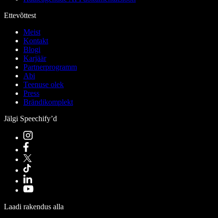
Ettevõttest
Meist
Kontakt
Blogi
Karjäär
Partnerprogramm
Abi
Teenuse olek
Press
Brändikomplekt
Jälgi Speechify’d
Laadi rakendus alla