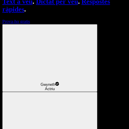
Text a veu
.
Dictat per veu
.
Respostes
ràpides
.
Prova-ho gratis
Gwyneth
Actriu