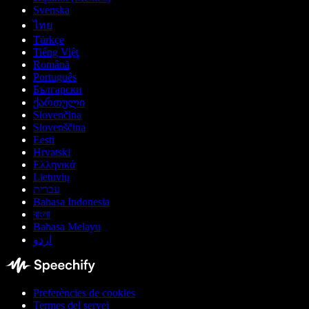
Svenska
ไทย
Türkçe
Tiếng Việt
Română
Português
Български
ქართული
Slovenčina
Slovenščina
Eesti
Hrvatski
Ελληνικά
Lietuvių
עברית
Bahasa Indonesia
বাংলা
Bahasa Melayu
اردو
Preferències de cookies
Termes del servei