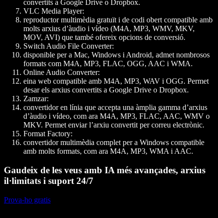
convertits a Google Drive o Dropbox.
VLC Media Player:
reproductor multimèdia gratuït i de codi obert compatible amb
molts arxius d’àudio i vídeo (M4A, MP3, WMV, MKV,
MOV, AVI) que també ofereix opcions de conversió.
Switch Audio File Converter:
disponible per a Mac, Windows i Android, admet nombrosos
formats com M4A, MP3, FLAC, OGG, AAC i WMA.
Online Audio Converter:
eina web compatible amb M4A, MP3, WAV i OGG. Permet
desar els arxius convertits a Google Drive o Dropbox.
Zamzar:
convertidor en línia que accepta una àmplia gamma d’arxius
d’àudio i vídeo, com ara M4A, MP3, FLAC, AAC, WMV o
MKV. Permet enviar l’arxiu convertit per correu electrònic.
Format Factory:
convertidor multimèdia complet per a Windows compatible
amb molts formats, com ara M4A, MP3, WMA i AAC.
Gaudeix de les veus amb IA més avançades, arxius
il·limitats i suport 24/7
Prova-ho gratis