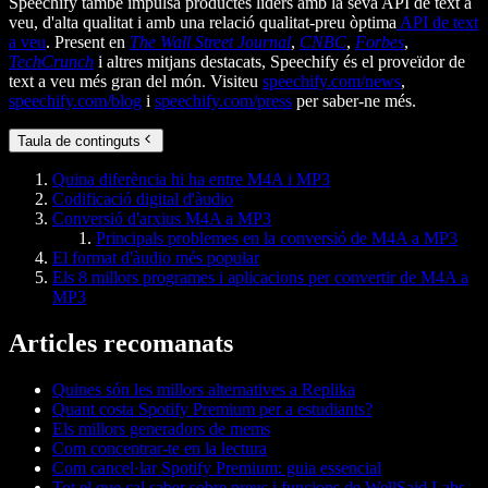
Speechify també impulsa productes líders amb la seva API de text a
veu, d'alta qualitat i amb una relació qualitat-preu òptima
API de text
a veu
. Present en
The Wall Street Journal
,
CNBC
,
Forbes
,
TechCrunch
i altres mitjans destacats, Speechify és el proveïdor de
text a veu més gran del món. Visiteu
speechify.com/news
,
speechify.com/blog
i
speechify.com/press
per saber-ne més.
Taula de continguts
Quina diferència hi ha entre M4A i MP3
Codificació digital d'àudio
Conversió d'arxius M4A a MP3
Principals problemes en la conversió de M4A a MP3
El format d'àudio més popular
Els 8 millors programes i aplicacions per convertir de M4A a
MP3
Articles recomanats
Quines són les millors alternatives a Replika
Quant costa Spotify Premium per a estudiants?
Els millors generadors de mems
Com concentrar-te en la lectura
Com cancel·lar Spotify Premium: guia essencial
Tot el que cal saber sobre preus i funcions de WellSaid Labs