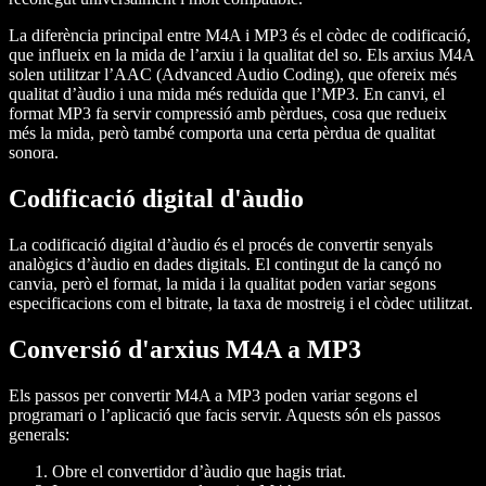
La diferència principal entre M4A i MP3 és el còdec de codificació,
que influeix en la mida de l’arxiu i la qualitat del so. Els arxius M4A
solen utilitzar l’AAC (Advanced Audio Coding), que ofereix més
qualitat d’àudio i una mida més reduïda que l’MP3. En canvi, el
format MP3 fa servir compressió amb pèrdues, cosa que redueix
més la mida, però també comporta una certa pèrdua de qualitat
sonora.
Codificació digital d'àudio
La codificació digital d’àudio és el procés de convertir senyals
analògics d’àudio en dades digitals. El contingut de la cançó no
canvia, però el format, la mida i la qualitat poden variar segons
especificacions com el bitrate, la taxa de mostreig i el còdec utilitzat.
Conversió d'arxius M4A a MP3
Els passos per convertir M4A a MP3 poden variar segons el
programari o l’aplicació que facis servir. Aquests són els passos
generals:
Obre el convertidor d’àudio que hagis triat.