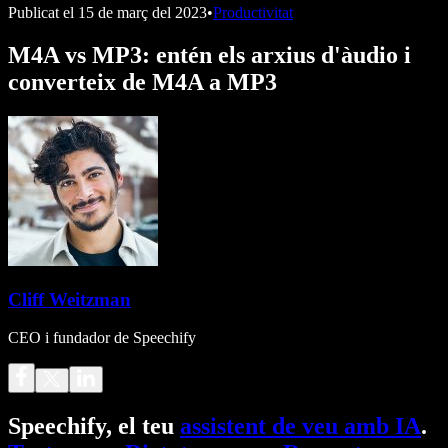
Publicat el
15 de març del 2023
•
Productivitat
M4A vs MP3: entén els arxius d'àudio i
converteix de M4A a MP3
Cliff Weitzman
CEO i fundador de Speechify
Speechify, el teu
assistent de veu amb IA
.