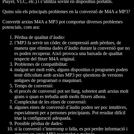
Player, VLC, etc.) i s’utilitza sovint en dispositius portàtils.
Quins són els principals problemes en la conversió de M4A a MP3?
Convertir arxius M4A a MP3 pot comportar diversos problemes
potencials, com ara:
Pèrdua de qualitat d’àudio:
l’MP3 fa servir un còdec de compressió amb pèrdues, de
manera que elimina dades d’àudio durant la conversió que no
es poden recuperar. Això provoca una baixada de qualitat
respecte del fitxer M4A original.
Problemes de compatibilitat:
malgrat ser molt estès, alguns dispositius o programes poden
tenir dificultats amb arxius MP3 per qüestions de versions
antigues de programari o maquinari.
Temps de conversió:
el procés de conversió pot ser llarg, sobretot amb arxius molt
grans o quan es treballa amb molts fitxers alhora.
Complexitat de les eines de conversió:
algunes eines de conversió d’àudio poden ser poc intuïtives,
especialment per a persones principiants. Pot resultar difícil
triar la configuració adequada.
Possible pèrdua de dades:
si la conversió s’interromp o falla, es pot perdre informació i