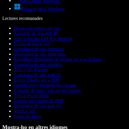
Baixa-la per a macOS
Baixa-la per a Windows
Lectures recomanades
Dictat i escriptura per veu
Assistent de veu amb IA
Text a veu per a PDF a Android
Lector de text a veu
Generador de veu femenina
Generador de veu masculina
Els millors programes de lectura per a la dislèxia
Generador de veu robòtica
Text a veu d'anime
Canviador de veu amb IA
Lector d'àudio per a PDF
Google Docs pot llegir en veu alta
Extensió de text a veu per al Chrome
Text a veu en hindi
Lectura en veu alta de PDF
Generador de veu amb IA
Texto a Voz
Leitor de Texto
Mostra-ho en altres idiomes