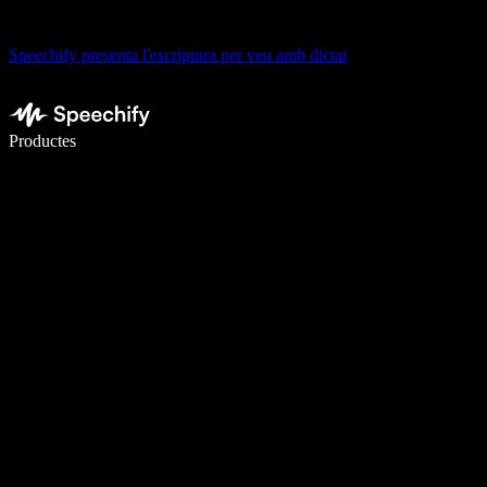
Speechify presenta l'escriptura per veu amb dictat
Escriu 5× més ràpid amb la veu
Productes
Més informació