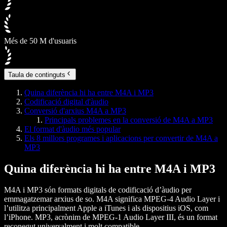
Més de 50 M d'usuaris
Taula de continguts
Quina diferència hi ha entre M4A i MP3
Codificació digital d'àudio
Conversió d'arxius M4A a MP3
Principals problemes en la conversió de M4A a MP3
El format d'àudio més popular
Els 8 millors programes i aplicacions per convertir de M4A a
MP3
Quina diferència hi ha entre M4A i MP3
M4A i MP3 són formats digitals de codificació d’àudio per
emmagatzemar arxius de so. M4A significa MPEG-4 Audio Layer i
l’utilitza principalment Apple a iTunes i als dispositius iOS, com
l’iPhone. MP3, acrònim de MPEG-1 Audio Layer III, és un format
reconegut universalment i molt compatible.