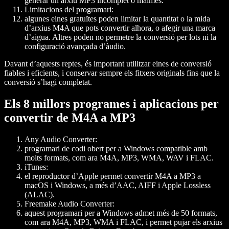
generar un arxiu MP3 incomplet o malmès.
Limitacions del programari:
algunes eines gratuïtes poden limitar la quantitat o la mida
d’arxius M4A que pots convertir alhora, o afegir una marca
d’aigua. Altres poden no permetre la conversió per lots ni la
configuració avançada d’àudio.
Davant d’aquests reptes, és important utilitzar eines de conversió
fiables i eficients, i conservar sempre els fitxers originals fins que la
conversió s’hagi completat.
Els 8 millors programes i aplicacions per
convertir de M4A a MP3
Any Audio Converter:
programari de codi obert per a Windows compatible amb
molts formats, com ara M4A, MP3, WMA, WAV i FLAC.
iTunes:
el reproductor d’Apple permet convertir M4A a MP3 a
macOS i Windows, a més d’AAC, AIFF i Apple Lossless
(ALAC).
Freemake Audio Converter:
aquest programari per a Windows admet més de 50 formats,
com ara M4A, MP3, WMA i FLAC, i permet pujar els arxius