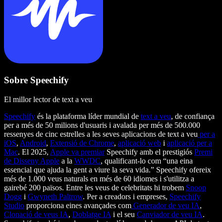
Sobre Speechify
El millor lector de text a veu
Speechify
és la plataforma líder mundial de
text a veu
, de confiança
per a més de 50 milions d'usuaris i avalada per més de 500.000
ressenyes de cinc estrelles a les seves aplicacions de text a veu
per a
iOS
,
Android
,
Extensió de Chrome
,
aplicació web
i
aplicació per a
Mac
. El 2025,
Apple va premiar
Speechify amb el prestigiós
Premi
de Disseny Apple
a la
WWDC
, qualificant-lo com “una eina
essencial que ajuda la gent a viure la seva vida.” Speechify ofereix
més de 1.000 veus naturals en més de 60 idiomes i s'utilitza a
gairebé 200 països. Entre les veus de celebritats hi trobem
Snoop
Dogg
i
Gwyneth Paltrow
. Per a creadors i empreses,
Speechify
Studio
proporciona eines avançades com
Generador de veu IA
,
Clonació de veus IA
,
Doblatge IA
i el seu
Canviador de veu IA
.