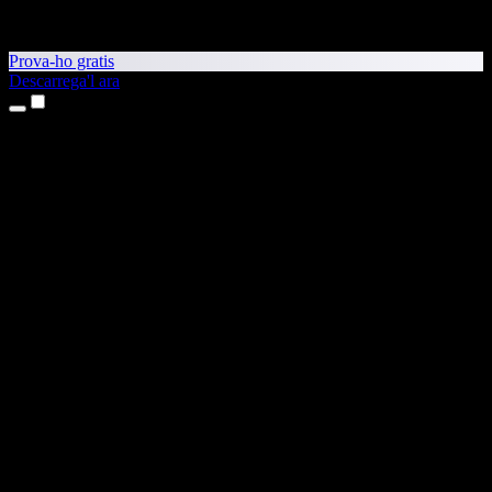
Prova-ho gratis
Descarrega'l ara
Productes
Text a veu
Aplicacions per a iPhone i iPad
Aplicació per a Android
Extensió per al Chrome
Extensió per a l'Edge
Aplicació web
Aplicació per al Mac
Aplicació per al Windows