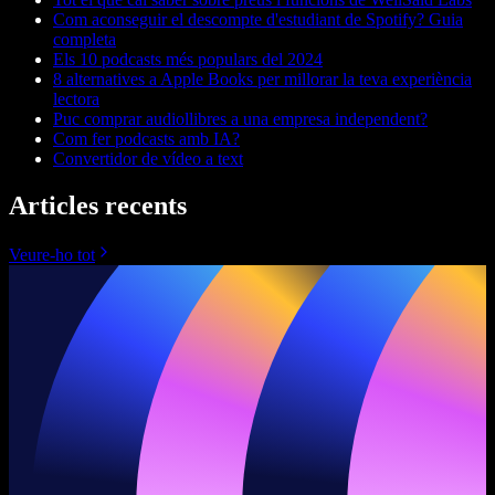
Com aconseguir el descompte d'estudiant de Spotify? Guia
completa
Els 10 podcasts més populars del 2024
8 alternatives a Apple Books per millorar la teva experiència
lectora
Puc comprar audiollibres a una empresa independent?
Com fer podcasts amb IA?
Convertidor de vídeo a text
Articles recents
Veure-ho tot