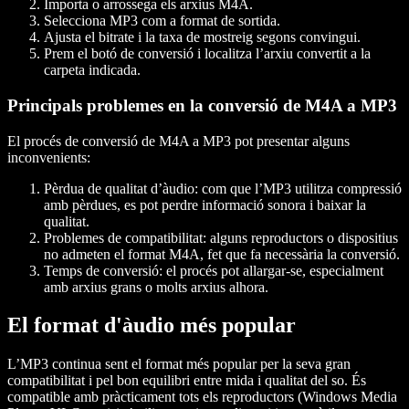
Importa o arrossega els arxius M4A.
Selecciona MP3 com a format de sortida.
Ajusta el bitrate i la taxa de mostreig segons convingui.
Prem el botó de conversió i localitza l’arxiu convertit a la
carpeta indicada.
Principals problemes en la conversió de M4A a MP3
El procés de conversió de M4A a MP3 pot presentar alguns
inconvenients:
Pèrdua de qualitat d’àudio: com que l’MP3 utilitza compressió
amb pèrdues, es pot perdre informació sonora i baixar la
qualitat.
Problemes de compatibilitat: alguns reproductors o dispositius
no admeten el format M4A, fet que fa necessària la conversió.
Temps de conversió: el procés pot allargar-se, especialment
amb arxius grans o molts arxius alhora.
El format d'àudio més popular
L’MP3 continua sent el format més popular per la seva gran
compatibilitat i pel bon equilibri entre mida i qualitat del so. És
compatible amb pràcticament tots els reproductors (Windows Media