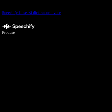
Speechify lansează dictarea prin voce
Scrie de 5× mai repede cu dictarea vocală
Produse
Află mai multe