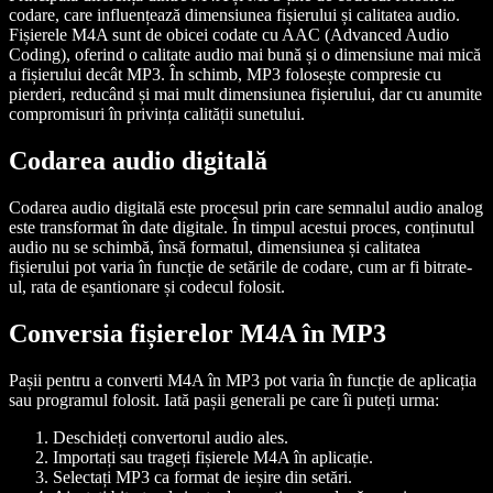
codare, care influențează dimensiunea fișierului și calitatea audio.
Fișierele M4A sunt de obicei codate cu AAC (Advanced Audio
Coding), oferind o calitate audio mai bună și o dimensiune mai mică
a fișierului decât MP3. În schimb, MP3 folosește compresie cu
pierderi, reducând și mai mult dimensiunea fișierului, dar cu anumite
compromisuri în privința calității sunetului.
Codarea audio digitală
Codarea audio digitală este procesul prin care semnalul audio analog
este transformat în date digitale. În timpul acestui proces, conținutul
audio nu se schimbă, însă formatul, dimensiunea și calitatea
fișierului pot varia în funcție de setările de codare, cum ar fi bitrate-
ul, rata de eșantionare și codecul folosit.
Conversia fișierelor M4A în MP3
Pașii pentru a converti M4A în MP3 pot varia în funcție de aplicația
sau programul folosit. Iată pașii generali pe care îi puteți urma:
Deschideți convertorul audio ales.
Importați sau trageți fișierele M4A în aplicație.
Selectați MP3 ca format de ieșire din setări.