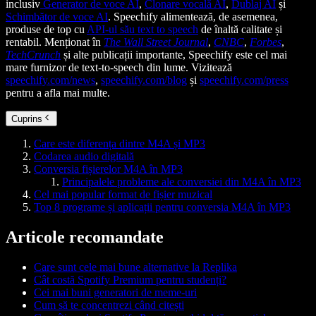
inclusiv
Generator de voce AI
,
Clonare vocală AI
,
Dublaj AI
și
Schimbător de voce AI
. Speechify alimentează, de asemenea,
produse de top cu
API-ul său text to speech
de înaltă calitate și
rentabil. Menționat în
The Wall Street Journal
,
CNBC
,
Forbes
,
TechCrunch
și alte publicații importante, Speechify este cel mai
mare furnizor de text-to-speech din lume. Vizitează
speechify.com/news
,
speechify.com/blog
și
speechify.com/press
pentru a afla mai multe.
Cuprins
Care este diferența dintre M4A și MP3
Codarea audio digitală
Conversia fișierelor M4A în MP3
Principalele probleme ale conversiei din M4A în MP3
Cel mai popular format de fișier muzical
Top 8 programe și aplicații pentru conversia M4A în MP3
Articole recomandate
Care sunt cele mai bune alternative la Replika
Cât costă Spotify Premium pentru studenți?
Cei mai buni generatori de meme-uri
Cum să te concentrezi când citești