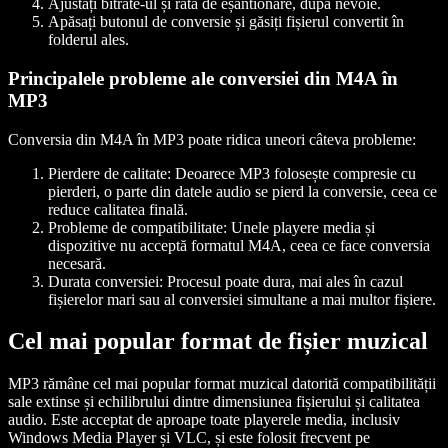
Ajustați bitrate-ul și rata de eșantionare, după nevoie.
Apăsați butonul de conversie și găsiți fișierul convertit în
folderul ales.
Principalele probleme ale conversiei din M4A în
MP3
Conversia din M4A în MP3 poate ridica uneori câteva probleme:
Pierdere de calitate: Deoarece MP3 folosește compresie cu
pierderi, o parte din datele audio se pierd la conversie, ceea ce
reduce calitatea finală.
Probleme de compatibilitate: Unele playere media și
dispozitive nu acceptă formatul M4A, ceea ce face conversia
necesară.
Durata conversiei: Procesul poate dura, mai ales în cazul
fișierelor mari sau al conversiei simultane a mai multor fișiere.
Cel mai popular format de fișier muzical
MP3 rămâne cel mai popular format muzical datorită compatibilității
sale extinse și echilibrului dintre dimensiunea fișierului și calitatea
audio. Este acceptat de aproape toate playerele media, inclusiv
Windows Media Player și VLC, și este folosit frecvent pe