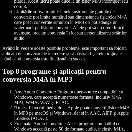
piardă. Acest lucru poate duce la un fișier MP3 incomplet sau
corupt.
Limitările software-ului:
Unele instrumente gratuite de
conversie pot limita numărul sau dimensiunea fișierelor M4A
care pot fi convertite simultan în MP3 ori pot adăuga un
watermark pe fișierul convertit. Altele pot să nu ofere funcții
avansate, precum conversia în lot sau personalizarea setărilor
audio.
Având în vedere aceste posibile probleme, este important să folosiți
aplicații de conversie de încredere și să păstrați fișierele originale
până când conversia este finalizată cu succes.
Top 8 programe și aplicații pentru
conversia M4A în MP3
Any Audio Converter:
Program open-source compatibil cu
Windows, care acceptă numeroase formate, inclusiv M4A,
MP3, WMA, WAV și FLAC.
iTunes:
Playerul media de la Apple poate converti fișiere M4A
în MP3 pe macOS și Windows, dar și în AAC, AIFF și Apple
Lossless (ALAC).
Freemake Audio Converter:
Acest program compatibil cu
Windows acceptă peste 50 de formate audio, inclusiv M4A,