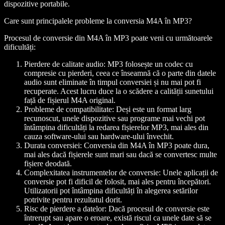
dispozitive portabile.
Care sunt principalele probleme la conversia M4A în MP3?
Procesul de conversie din M4A în MP3 poate veni cu următoarele
dificultăți:
Pierdere de calitate audio:
MP3 folosește un codec cu
compresie cu pierderi, ceea ce înseamnă că o parte din datele
audio sunt eliminate în timpul conversiei și nu mai pot fi
recuperate. Acest lucru duce la o scădere a calității sunetului
față de fișierul M4A original.
Probleme de compatibilitate:
Deși este un format larg
recunoscut, unele dispozitive sau programe mai vechi pot
întâmpina dificultăți la redarea fișierelor MP3, mai ales din
cauza software-ului sau hardware-ului învechit.
Durata conversiei:
Conversia din M4A în MP3 poate dura,
mai ales dacă fișierele sunt mari sau dacă se convertesc multe
fișiere deodată.
Complexitatea instrumentelor de conversie:
Unele aplicații de
conversie pot fi dificil de folosit, mai ales pentru începători.
Utilizatorii pot întâmpina dificultăți în alegerea setărilor
potrivite pentru rezultatul dorit.
Risc de pierdere a datelor:
Dacă procesul de conversie este
întrerupt sau apare o eroare, există riscul ca unele date să se