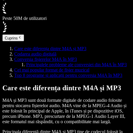
Peste 50M de utilizatori
Cuprins
Care este diferența dintre M4A și MP3
Codarea audio digitală
Conversia fișierelor M4A în MP3
Principalele probleme ale conversiei din M4A în MP3
Cel mai popular format de fișier muzical
Top 8 programe și aplicații pentru conversia M4A în MP3
Care este diferența dintre M4A și MP3
M4A și MP3 sunt două formate digitale de codare audio folosite
pentru stocarea fișierelor audio. M4A vine de la MPEG-4 Audio și
este folosit în principal de Apple, în iTunes și pe dispozitive iOS,
precum iPhone. MP3, prescurtare de la MPEG-1 Audio Layer III,
este formatul mai răspândit, cu o compatibilitate mai largă.
Principala diferență dintre M4A și MP3 ține de codecul folosit la