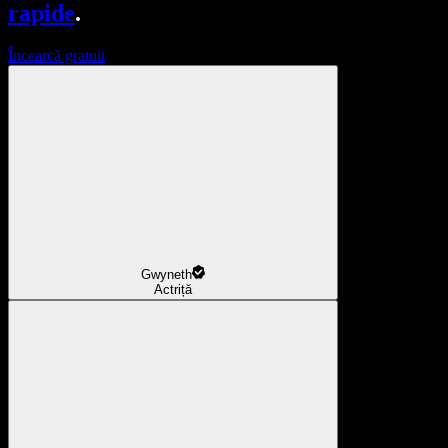
rapide
.
Încearcă gratuit
Gwyneth
Actriță