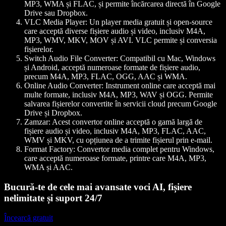
MP3, WMA și FLAC, și permite încărcarea directă în Google
Drive sau Dropbox.
VLC Media Player:
Un player media gratuit și open-source
care acceptă diverse fișiere audio și video, inclusiv M4A,
MP3, WMV, MKV, MOV și AVI. VLC permite și conversia
fișierelor.
Switch Audio File Converter:
Compatibil cu Mac, Windows
și Android, acceptă numeroase formate de fișiere audio,
precum M4A, MP3, FLAC, OGG, AAC și WMA.
Online Audio Converter:
Instrument online care acceptă mai
multe formate, inclusiv M4A, MP3, WAV și OGG. Permite
salvarea fișierelor convertite în servicii cloud precum Google
Drive și Dropbox.
Zamzar:
Acest convertor online acceptă o gamă largă de
fișiere audio și video, inclusiv M4A, MP3, FLAC, AAC,
WMV și MKV, cu opțiunea de a trimite fișierul prin e-mail.
Format Factory:
Convertor media complet pentru Windows,
care acceptă numeroase formate, printre care M4A, MP3,
WMA și AAC.
Bucură-te de cele mai avansate voci AI, fișiere
nelimitate și suport 24/7
Încearcă gratuit