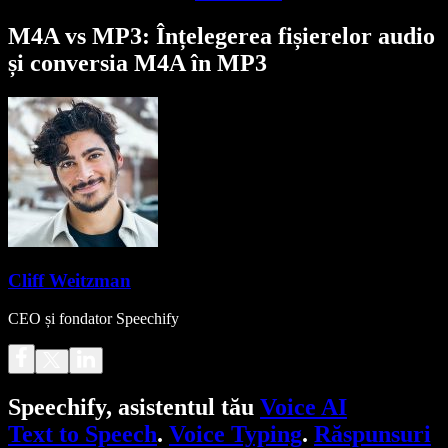
M4A vs MP3: Înțelegerea fișierelor audio
și conversia M4A în MP3
Cliff Weitzman
CEO și fondator Speechify
Speechify, asistentul tău
Voice AI
Text to Speech
.
Voice Typing
.
Răspunsuri