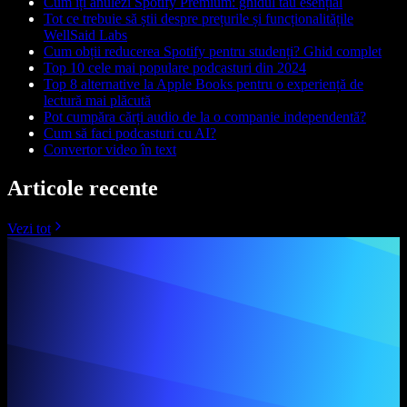
Cum îți anulezi Spotify Premium: ghidul tău esențial
Tot ce trebuie să știi despre prețurile și funcționalitățile
WellSaid Labs
Cum obții reducerea Spotify pentru studenți? Ghid complet
Top 10 cele mai populare podcasturi din 2024
Top 8 alternative la Apple Books pentru o experiență de
lectură mai plăcută
Pot cumpăra cărți audio de la o companie independentă?
Cum să faci podcasturi cu AI?
Convertor video în text
Articole recente
Vezi tot