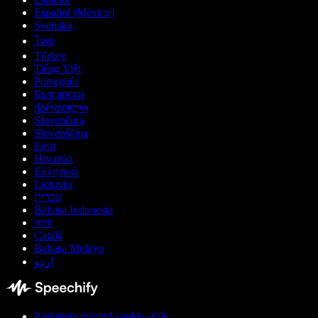
Español (México)
Svenska
ไทย
Türkçe
Tiếng Việt
Português
Български
ქართული
Slovenčina
Slovenščina
Eesti
Hrvatski
Ελληνικά
Lietuvių
עברית
Bahasa Indonesia
বাংলা
Català
Bahasa Melayu
اردو
Preferințe privind cookie-urile