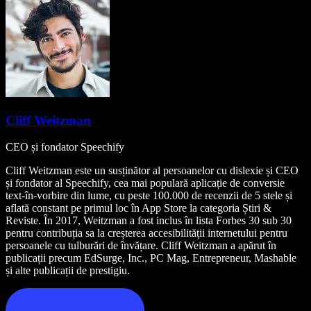
Cliff Weitzman
CEO și fondator Speechify
Cliff Weitzman este un susținător al persoanelor cu dislexie și CEO
și fondator al Speechify, cea mai populară aplicație de conversie
text-în-vorbire din lume, cu peste 100.000 de recenzii de 5 stele și
aflată constant pe primul loc în App Store la categoria Știri &
Reviste. În 2017, Weitzman a fost inclus în lista Forbes 30 sub 30
pentru contribuția sa la creșterea accesibilității internetului pentru
persoanele cu tulburări de învățare. Cliff Weitzman a apărut în
publicații precum EdSurge, Inc., PC Mag, Entrepreneur, Mashable
și alte publicații de prestigiu.