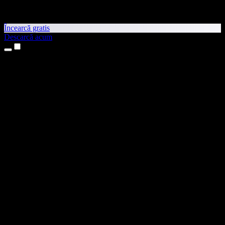
Încearcă gratis
Descarcă acum
Produse
Text transformat în vorbire
Aplicații pentru iPhone și iPad
Aplicație pentru Android
Extensie pentru Chrome
Extensie pentru Edge
Aplicație web
Aplicație pentru Mac
Aplicație pentru Windows