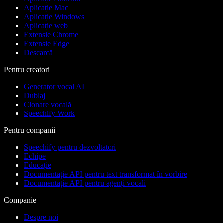
Aplicație Mac
Aplicație Windows
Aplicație web
Extensie Chrome
Extensie Edge
Descarcă
Pentru creatori
Generator vocal AI
Dublaj
Clonare vocală
Speechify Work
Pentru companii
Speechify pentru dezvoltatori
Echipe
Educație
Documentație API pentru text transformat în vorbire
Documentație API pentru agenți vocali
Companie
Despre noi