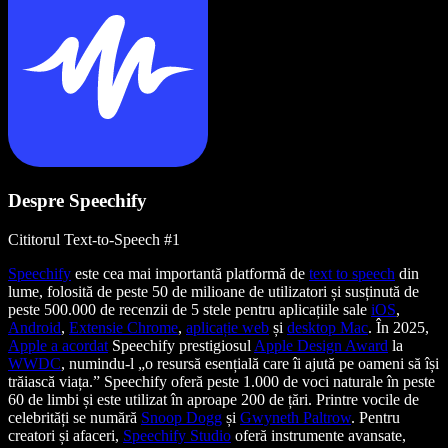
Despre Speechify
Cititorul Text-to-Speech #1
Speechify
este cea mai importantă platformă de
text to speech
din
lume, folosită de peste 50 de milioane de utilizatori și susținută de
peste 500.000 de recenzii de 5 stele pentru aplicațiile sale
iOS
,
Android
,
Extensie Chrome
,
aplicație web
și
desktop Mac
. În 2025,
Apple a acordat
Speechify prestigiosul
Apple Design Award
la
WWDC
, numindu-l „o resursă esențială care îi ajută pe oameni să își
trăiască viața.” Speechify oferă peste 1.000 de voci naturale în peste
60 de limbi și este utilizat în aproape 200 de țări. Printre vocile de
celebrități se numără
Snoop Dogg
și
Gwyneth Paltrow
. Pentru
creatori și afaceri,
Speechify Studio
oferă instrumente avansate,