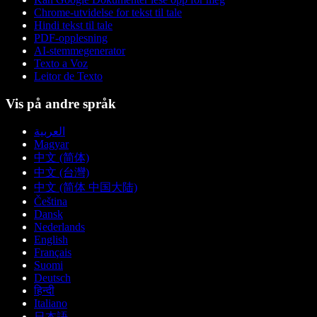
Chrome-utvidelse for tekst til tale
Hindi tekst til tale
PDF-opplesning
AI-stemmegenerator
Texto a Voz
Leitor de Texto
Vis på andre språk
العربية
Magyar
中文 (简体)
中文 (台灣)
中文 (简体 中国大陆)
Čeština
Dansk
Nederlands
English
Français
Suomi
Deutsch
हिन्दी
Italiano
日本語