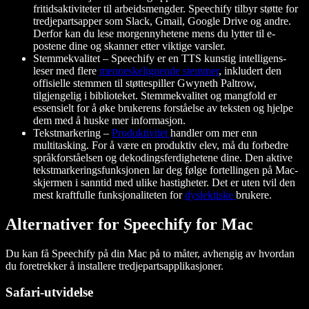
fritidsaktiviteter til arbeidsmengder. Speechify tilbyr støtte for
tredjepartsapper som Slack, Gmail, Google Drive og andre.
Derfor kan du lese morgennyhetene mens du lytter til e-
postene dine og skanner etter viktige varsler.
Stemmekvalitet – Speechify er en TTS kunstig intelligens-
leser med flere
menneskelignende stemmer
, inkludert den
offisielle stemmen til støttespiller Gwyneth Paltrow,
tilgjengelig i biblioteket. Stemmekvalitet og mangfold er
essensielt for å øke brukerens forståelse av teksten og hjelpe
dem med å huske mer informasjon.
Tekstmarkering –
Produktivitet
handler om mer enn
multitasking. For å være en produktiv elev, må du forbedre
språkforståelsen og dekodingsferdighetene dine. Den aktive
tekstmarkeringsfunksjonen lar deg følge fortellingen på Mac-
skjermen i sanntid med ulike hastigheter. Det er uten tvil den
mest kraftfulle funksjonaliteten for
dyslektiske
brukere.
Alternativer for Speechify for Mac
Du kan få Speechify på din Mac på to måter, avhengig av hvordan
du foretrekker å installere tredjepartsapplikasjoner.
Safari-utvidelse