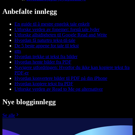
Anbefalte innlegg
En guide til å mestre engelsk tale enkelt
Utforske verden av fonemer: forstå tale lyder
Utforske allsidigheten til Google Read and Write
Hvordan få naturtro tekst-til-tale
De 5 beste appene for tale til tekst
gtts
Hvordan trekke ut tekst fra bilder
Hvordan hente bilder fra PDF
Navigere utfordringen: Hvorfor du ikke kan kopiere tekst fra
PDF-er
Hvordan konvertere bilder til PDF på din iPhone
Hvordan kopiere tekst fra PDF
Utforske verden av Read to Me og alternativer
Nye blogginnlegg
Se alle