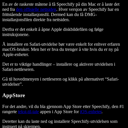
En av de raskeste måtene å få Speechify på din Mac er å laste det
ned fra
den offisielle nettsiden
. Hver versjon av Speechify har en
frittstående installasjonsfil. Dermed kan du få DMG-
installasjonsfilen direkte fra nettsiden.
Derfra er det enkelt å åpne Apple diskbildefilen og følge
instruksjonene.
Å installere en Safari-utvidelse bør være enkelt for enhver erfaren
macOS-bruker. Men her er hva du trenger å vite hvis du er ny på
Apple-enheter.
Det er to viktige handlinger – installere og aktivere utvidelsen i
Safari-nettleseren.
Gå til hovedmenyen i nettleseren og klikk på alternativet “Safari-
utvidelser”.
AppStore
For det andre, vil du bla gjennom App Store etter Speechify, den #1
rangerte
tekst-til-tale
appen i App Store for
iOS-enheter
.
Deretter kan du laste ned og installere Speechify-utvidelsen som
instruert på skjermen.