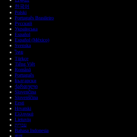
한국어
Polski
Português Brasileiro
Русский
Українська
Español
Español (México)
Svenska
ไทย
Türkçe
Tiếng Việt
Română
Português
Български
ქართული
Slovenčina
Slovenščina
Eesti
Hrvatski
Ελληνικά
Lietuvių
עברית
Bahasa Indonesia
বাংলা