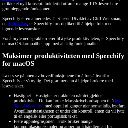
er ikke et nytt konsept. Imidlertid utfører mange TTS-lesere bare
grunnleggende funksjoner.
Speechify er en annerledes TTS-leser. Utviklet av Cliff Weitzman,
en
dyslektiker
, er Speechify Inc. dedikert til å hjelpe folk med
lignende lesevansker.
Fra å bryte ned språkbarrierer til å øke produktiviteten, er Speechify
en macOS-kompatibel app med allsidig funksjonalitet.
Maksimer produktiviteten med Speechify
for macOS
La oss se på noen av hovedfunksjonene for å forstå hvorfor
Speechify er så nyttig. Det gjør mer enn å hjelpe brukere med
lesevansker.
Hastighet – Hastighet er nøkkelen når det gjelder
produktivitet. Du kan bruke Mac-skrivebordsappen til å
lese
digital tekst høyt
med opptil ni ganger gjennomsnittlig lesefart.
Avspillingshastigheten er under din kontroll, enten du vil lytte
til en engelsk eller portugisisk tekst.
Flere appintegrasjoner – Folk bruker mange
kommunikasjonskanaler og apper for å håndtere alt fra