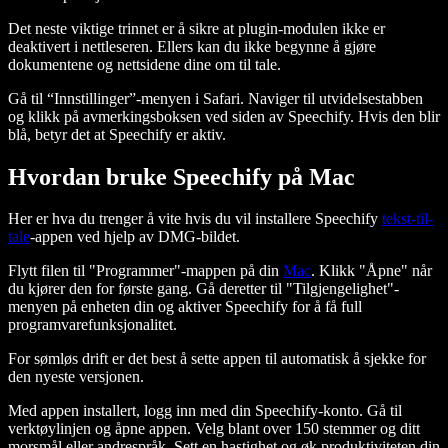
Det neste viktige trinnet er å sikre at plugin-modulen ikke er
deaktivert i nettleseren. Ellers kan du ikke begynne å gjøre
dokumentene og nettsidene dine om til tale.
Gå til “Innstillinger”-menyen i Safari. Naviger til utvidelsestabben
og klikk på avmerkingsboksen ved siden av Speechify. Hvis den blir
blå, betyr det at Speechify er aktiv.
Hvordan bruke Speechify på Mac
Her er hva du trenger å vite hvis du vil installere Speechify
tekst-til-
tale
-appen ved hjelp av DMG-bildet.
Flytt filen til "Programmer"-mappen på din
Mac
. Klikk "Åpne" når
du kjører den for første gang. Gå deretter til "Tilgjengelighet"-
menyen på enheten din og aktiver Speechify for å få full
programvarefunksjonalitet.
For sømløs drift er det best å sette appen til automatisk å sjekke for
den nyeste versjonen.
Med appen installert, logg inn med din Speechify-konto. Gå til
verktøylinjen og åpne appen. Velg blant over 150 stemmer og ditt
morsmål eller andrespråk. Sett en hastighet og øk produktiviteten din