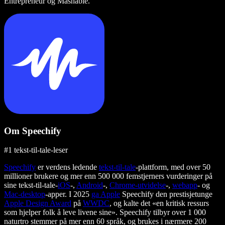
Entrepreneur og Mashable.
Om Speechify
#1 tekst-til-tale-leser
Speechify
er verdens ledende
tekst-til-tale
-plattform, med over 50
millioner brukere og mer enn 500 000 femstjerners vurderinger på
sine tekst-til-tale-
iOS
-,
Android
-,
Chrome-utvidelse
-,
webapp
- og
Mac-desktop
-apper. I 2025
ga Apple
Speechify den prestisjetunge
Apple Design Award
på
WWDC
, og kalte det «en kritisk ressurs
som hjelper folk å leve livene sine». Speechify tilbyr over 1 000
naturtro stemmer på mer enn 60 språk, og brukes i nærmere 200