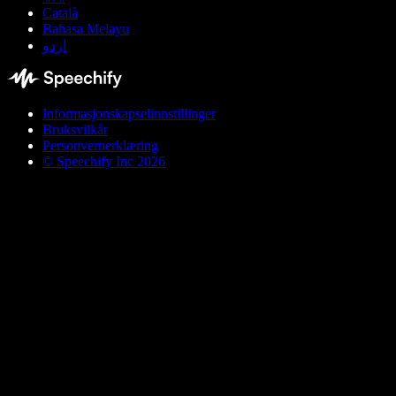
Català
Bahasa Melayu
اردو
Informasjonskapselinnstillinger
Bruksvilkår
Personvernerklæring
© Speechify Inc 2026