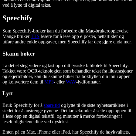
ved å lytte til digital tekst.
Speechify
Som Speechify-bruker kan du forbedre din Mac-brukeropplevelse.
Mange bruker
TTS
-lesere for å lese opp e-poster, nettartikler og
utføre andre enkle oppgaver, men Speechify lar deg gjøre enda mer.
Skann bøker
Ta det et steg videre og last opp ditt fysiske bibliotek til Speechify.
Takket være OCR-teknologien som behandler tekst fra illustrasjoner
og skjermbilder, kan du skanne bøker fra bokhyllen din inn i appen
og konvertere dem til
MP3
- eller
WAV
-lydformater.
Lytt
Bruk Speechify for å
spare tid
og lytte til de siste nyhetsartiklene i
stedet for å anstrenge øynene. Det tar sekunder å sette opp appen til
å lese opp en digital tekstfil, og minutter å merke forbedringer i
leseferdighetene dine ved dysleksi.
Enten på en Mac, iPhone eller iPad, har Speechify de høykvalitets,