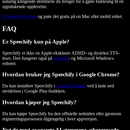
naturlig klingende stemmene du trenger for å gjøre boklesing til en
oppslukende opplevelse.
Få Speechify i dag
og prøv det gratis på en Mac eller mobil enhet.
FAQ
Er Speechify kun på Apple?
Speechify er ikke en Apple-eksklusiv ADHD- og dysleksi TTS-
leser. Den fungerer også på
Android
- og Microsoft Windows-
enheter.
Hvordan bruker jeg Speechify i Google Chrome?
Du kan installere Speechify i
Google Chrome
ved å laste ned
utvidelsen i Google Play-butikken.
Hvordan kjøper jeg Speechify?
Du kan kjøpe Speechify fra den offisielle nettsiden eller gjennom
registreringsprosessen tilgjengelig i hver appversjon.
Nyt de mest avanserte AI-stemmene, ubegrensede