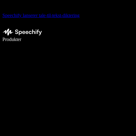
Speechify lanserer tale-til-tekst-diktering
Skriv 5× raskere med diktering
Produkter
Les mer