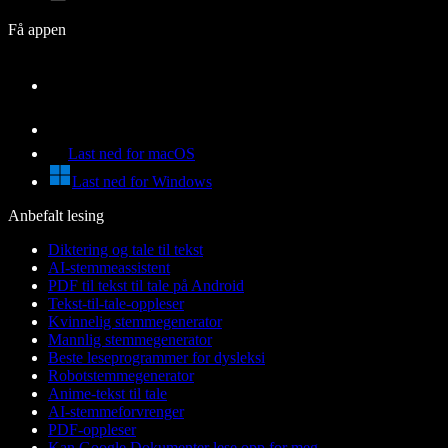
Få appen
Last ned for macOS
Last ned for Windows
Anbefalt lesing
Diktering og tale til tekst
AI-stemmeassistent
PDF til tekst til tale på Android
Tekst-til-tale-oppleser
Kvinnelig stemmegenerator
Mannlig stemmegenerator
Beste leseprogrammer for dysleksi
Robotstemmegenerator
Anime-tekst til tale
AI-stemmeforvrenger
PDF-oppleser
Kan Google Dokumenter lese opp for meg