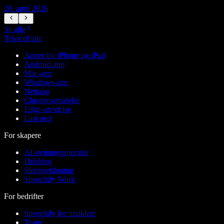
28. april 2026
1
Se alle
Tekst til tale
Apper for iPhone og iPad
Android-app
Mac-app
Windows-app
Nettapp
Chrome-utvidelse
Edge-utvidelse
Last ned
For skapere
AI-stemmegenerator
Dubbing
Stemmekloning
Speechify Work
For bedrifter
Speechify for utviklere
Team