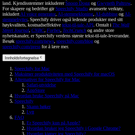
land. Kjendisstemmer inkluderer
Snoop Dogg
og
Gwyneth Paltrow
.
For skapere og bedrifter gir
Speechify Studio
avanserte verktøy,
inkludert
AI voice generator
,
AI-stemmekloning
,
AI-dubbing
og
AI-
stemmebytter
. Speechify driver også ledende produkter med sitt
høykvalitets, kostnadseffektive
tekst-til-tale-API
. Omtalt i
The Wall
Street Journal
,
CNBC
,
Forbes
,
TechCrunch
og andre store
nyhetskanaler, er Speechify verdens største tekst-til-tale-leverandør.
Besøk
speechify.com/news
,
speechify.com/blog
og
speechify.com/press
for å lære mer.
Innholdsfortegnelse
Speechify for Mac
Maksimer produktiviteten med Speechify for macOS
Alternativer for Speechify for Mac
Safari-utvidelse
AppStore
Hvordan bruke Speechify på Mac
Speechify
Skann bøker
Lytt
FAQ
Er Speechify kun på Apple?
Hvordan bruker jeg Speechify i Google Chrome?
Hvordan kjøper jeg Speechify?