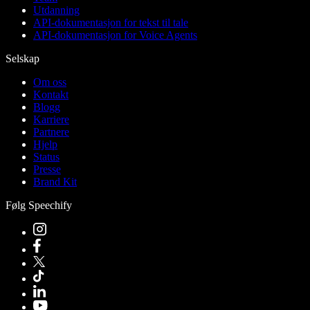
Utdanning
API-dokumentasjon for tekst til tale
API-dokumentasjon for Voice Agents
Selskap
Om oss
Kontakt
Blogg
Karriere
Partnere
Hjelp
Status
Presse
Brand Kit
Følg Speechify