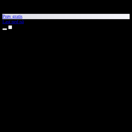
Prøv gratis
Last ned nå
Produkter
Tekst til tale
iPhone- og iPad-apper
Android-app
Chrome-utvidelse
Edge-utvidelse
Nettapp
Mac-app
Windows-app