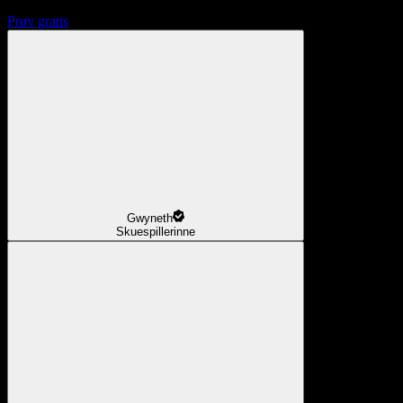
Prøv gratis
Gwyneth
Skuespillerinne