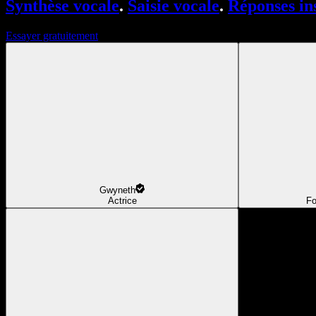
Synthèse vocale
.
Saisie vocale
.
Réponses in
Essayer gratuitement
Gwyneth
Actrice
Fo