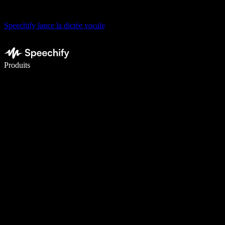
Speechify lance la dictée vocale
Écrivez 5× plus vite grâce à la dictée vocale
Produits
En savoir plus