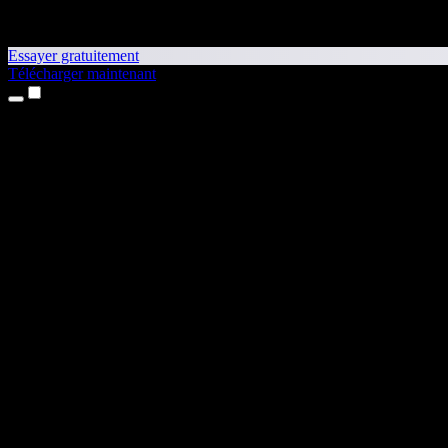
Essayer gratuitement
Télécharger maintenant
Produits
Synthèse vocale
Apps iPhone et iPad
App Android
Extension Chrome
Extension Edge
Application web
App Mac
App Windows