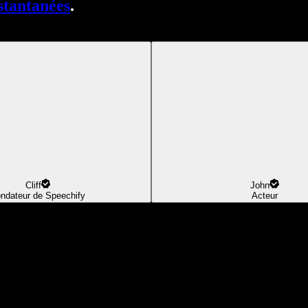
stantanées
.
Cliff
John
ndateur de Speechify
Acteur