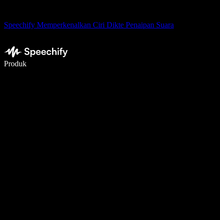
Speechify Memperkenalkan Ciri Dikte Penaipan Suara
Tulis 5× lebih pantas dengan menaip menggunakan suara
Produk
Ketahui Lebih Lanjut