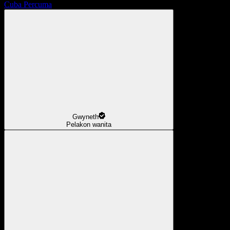
Cuba Percuma
Gwyneth
Pelakon wanita