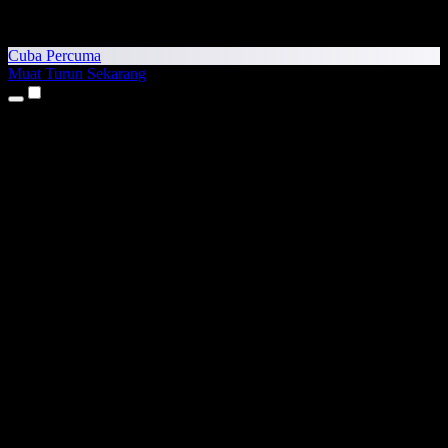
Cuba Percuma
Muat Turun Sekarang
Produk
Teks kepada Pertuturan
Aplikasi iPhone & iPad
Aplikasi Android
Sambungan Chrome
Sambungan Edge
Aplikasi Web
Aplikasi Mac
Aplikasi Windows