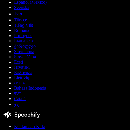
Español (México)
Svenska
ไทย
Türkçe
Tiếng Việt
Română
Português
Български
ქართული
Slovenčina
Slovenščina
Eesti
Hrvatski
Ελληνικά
Lietuvių
עברית
Bahasa Indonesia
বাংলা
Català
اردو
Keutamaan Kuki