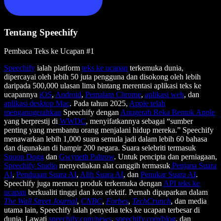
Tentang Speechify
Pembaca Teks ke Ucapan #1
Speechify
ialah platform
teks ke ucapan
terkemuka dunia,
dipercayai oleh lebih 50 juta pengguna dan disokong oleh lebih
daripada 500,000 ulasan lima bintang merentasi aplikasi teks ke
ucapannya
iOS
,
Android
,
Pemalam Chrome
,
aplikasi web
, dan
aplikasi desktop Mac
. Pada tahun 2025,
Apple telah
menganugerahkan
Speechify dengan
Anugerah Reka Bentuk Apple
yang berprestij di
WWDC
, menyifatkannya sebagai “sumber
penting yang membantu orang menjalani hidup mereka.” Speechify
menawarkan lebih 1,000 suara semula jadi dalam lebih 60 bahasa
dan digunakan di hampir 200 negara. Suara selebriti termasuk
Snoop Dogg
dan
Gwyneth Paltrow
. Untuk pencipta dan perniagaan,
Speechify Studio
menyediakan alat canggih termasuk
Penjana Suara
AI
,
Penduaan Suara AI
,
Alih Suara AI
, dan
Penukar Suara AI
.
Speechify juga memacu produk terkemuka dengan
API teks ke
ucapan
berkualiti tinggi dan kos efektif. Pernah dipaparkan dalam
The Wall Street Journal
,
CNBC
,
Forbes
,
TechCrunch
, dan media
utama lain, Speechify ialah penyedia teks ke ucapan terbesar di
dunia. Lawati
speechify.com/news
,
speechify.com/blog
, dan