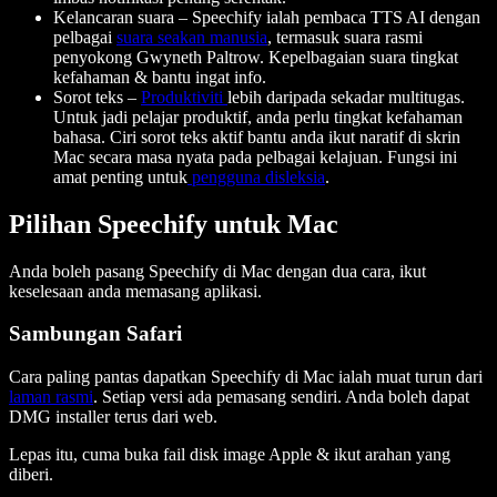
Kelancaran suara – Speechify ialah pembaca TTS AI dengan
pelbagai
suara seakan manusia
, termasuk suara rasmi
penyokong Gwyneth Paltrow. Kepelbagaian suara tingkat
kefahaman & bantu ingat info.
Sorot teks –
Produktiviti
lebih daripada sekadar multitugas.
Untuk jadi pelajar produktif, anda perlu tingkat kefahaman
bahasa. Ciri sorot teks aktif bantu anda ikut naratif di skrin
Mac secara masa nyata pada pelbagai kelajuan. Fungsi ini
amat penting untuk
pengguna disleksia
.
Pilihan Speechify untuk Mac
Anda boleh pasang Speechify di Mac dengan dua cara, ikut
keselesaan anda memasang aplikasi.
Sambungan Safari
Cara paling pantas dapatkan Speechify di Mac ialah muat turun dari
laman rasmi
. Setiap versi ada pemasang sendiri. Anda boleh dapat
DMG installer terus dari web.
Lepas itu, cuma buka fail disk image Apple & ikut arahan yang
diberi.