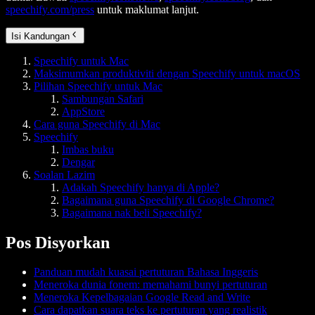
speechify.com/press
untuk maklumat lanjut.
Isi Kandungan
Speechify untuk Mac
Maksimumkan produktiviti dengan Speechify untuk macOS
Pilihan Speechify untuk Mac
Sambungan Safari
AppStore
Cara guna Speechify di Mac
Speechify
Imbas buku
Dengar
Soalan Lazim
Adakah Speechify hanya di Apple?
Bagaimana guna Speechify di Google Chrome?
Bagaimana nak beli Speechify?
Pos Disyorkan
Panduan mudah kuasai pertuturan Bahasa Inggeris
Meneroka dunia fonem: memahami bunyi pertuturan
Meneroka Kepelbagaian Google Read and Write
Cara dapatkan suara teks ke pertuturan yang realistik