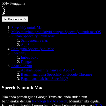
50J+ Pengguna
Isi Kandungan
Speechify untuk Mac
Maksimumkan produktiviti dengan Speechify untuk macOS
Pilihan Speechify untuk Mac
Sambungan Safari
AppStore
Cara guna Speechify di Mac
Speechify
Imbas buku
Dengar
Soalan Lazim
Adakah Speechify hanya di Apple?
Bagaimana guna Speechify di Google Chrome?
Bagaimana nak beli Speechify?
Speechify untuk Mac
Jika anda pernah guna Google Translate, anda sudah pun
berinteraksi dengan
teknologi text to speech
. Menukar teks digital
jadi audio bukanlah konsep baru. Cuma kebanyakan pembaca
TTS