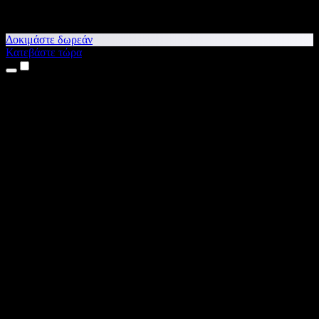
Δοκιμάστε δωρεάν
Κατεβάστε τώρα
Προϊόντα
Κείμενο σε Ομιλία
Εφαρμογές για iPhone & iPad
Εφαρμογή για Android
Επέκταση για Chrome
Επέκταση για Edge
Web εφαρμογή
Εφαρμογή για Mac
Εφαρμογή για Windows