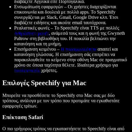
διαβάζετε Αγγλικά είτε Πορτογαλικά.
Ενσωμάτωση εφαρμογών – Οι χρήστες διαχειρίζονται
επικοινωνία και δουλειά με πολλά apps. Το Speechify
συνεργάζεται με Slack, Gmail, Google Drive κλπ. Έτσι
διαβάζετε ειδήσεις και ακούτε email ταυτόχρονα.
Ρεαλιστικές φωνές – Το Speechify είναι TTS με πολλές
ανθρώπινες φωνές
, ανάμεσά τους και η φωνή της Gwyneth
Paltrow στη βιβλιοθήκη του. Η ποικιλία βελτιώνει την
κατανόηση και τη μνήμη.
Επισήμανση κειμένου –
Η παραγωγικότητα
απαιτεί και
κατανόηση γλώσσας. Η επισήμανση σάς επιτρέπει να
παρακολουθείτε το κείμενο στην οθόνη Mac σε πραγματικό
χρόνο σε όποια ταχύτητα θέλετε. Ιδιαίτερα χρήσιμο για
δυσλεκτικούς
χρήστες.
Επιλογές Speechify για Mac
Μπορείτε να προσθέσετε το Speechify στο Mac σας με δύο
τρόπους, ανάλογα με τον τρόπο που προτιμάτε να εγκαθιστάτε
εφαρμογές τρίτων.
Επέκταση Safari
Ο πιο γρήγορος τρόπος να εγκαταστήσετε το Speechify είναι από