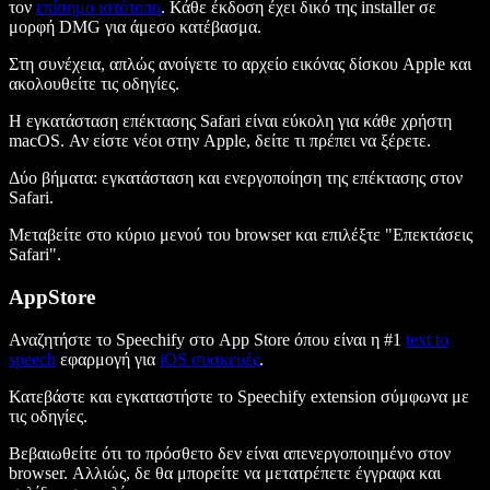
τον
επίσημο ιστότοπο
. Κάθε έκδοση έχει δικό της installer σε
μορφή DMG για άμεσο κατέβασμα.
Στη συνέχεια, απλώς ανοίγετε το αρχείο εικόνας δίσκου Apple και
ακολουθείτε τις οδηγίες.
Η εγκατάσταση επέκτασης Safari είναι εύκολη για κάθε χρήστη
macOS. Αν είστε νέοι στην Apple, δείτε τι πρέπει να ξέρετε.
Δύο βήματα: εγκατάσταση και ενεργοποίηση της επέκτασης στον
Safari.
Μεταβείτε στο κύριο μενού του browser και επιλέξτε "Επεκτάσεις
Safari".
AppStore
Αναζητήστε το Speechify στο App Store όπου είναι η #1
text to
speech
εφαρμογή για
iOS συσκευές
.
Κατεβάστε και εγκαταστήστε το Speechify extension σύμφωνα με
τις οδηγίες.
Βεβαιωθείτε ότι το πρόσθετο δεν είναι απενεργοποιημένο στον
browser. Αλλιώς, δε θα μπορείτε να μετατρέπετε έγγραφα και