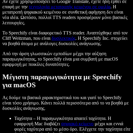
Αν έχετε χρησιμοποιήσει το Google Translate, έχετε ήδη έρθει σε
επαφή με την
τεχνολογία μετατροπής κειμένου σε ομιλία
. Η
μετατροπή ψηφιακού κειμένου σε συνθετική αφήγηση δεν είναι
νέα ιδέα. Ωστόσο, πολλοί TTS readers προσφέρουν μόνο βασικές
λειτουργίες.
Το Speechify είναι διαφορετικό TTS reader. Αναπτύχθηκε από τον
Cliff Weitzman, που είναι
δυσλεκτικός
. Η Speechify Inc. στοχεύει
να βοηθά άτομα με ανάλογες δυσκολίες ανάγνωσης.
Από την άρση γλωσσικών εμποδίων μέχρι την αύξηση
παραγωγικότητας, το Speechify είναι μια συμβατή με macOS
εφαρμογή με ποικίλες δυνατότητες.
Μέγιστη παραγωγικότητα με Speechify
για macOS
Ας δούμε τα βασικά χαρακτηριστικά του και γιατί το Speechify
είναι τόσο χρήσιμο. Κάνει πολλά περισσότερα από το να βοηθά με
δυσκολίες ανάγνωσης.
Ταχύτητα – Η παραγωγικότητα απαιτεί ταχύτητα. Η
εφαρμογή Mac διαβάζει
ψηφιακό κείμενο
μέχρι και εννιά
φορές ταχύτερα από το μέσο όρο. Ελέγχετε την ταχύτητα είτε