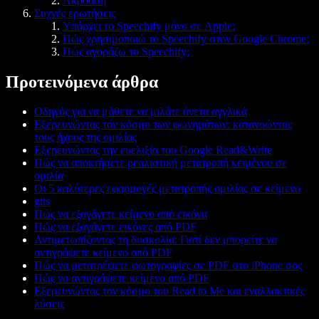
Ακρόαση
Συχνές ερωτήσεις
Υπάρχει το Speechify μόνο σε Apple;
Πώς χρησιμοποιώ το Speechify στον Google Chrome;
Πώς αγοράζω το Speechify;
Προτεινόμενα άρθρα
Οδηγός για να μάθετε να μιλάτε άνετα αγγλικά
Εξερευνώντας τον κόσμο των φωνημάτων: κατανοώντας
τους ήχους της ομιλίας
Εξερευνώντας την ευελιξία του Google Read&Write
Πώς να αποκτήσετε ρεαλιστική μετατροπή κειμένου σε
ομιλία
Οι 5 καλύτερες εφαρμογές μετατροπής ομιλίας σε κείμενο
gtts
Πώς να εξαγάγετε κείμενο από εικόνα
Πώς να εξαγάγετε εικόνες από PDF
Αντιμετωπίζοντας τη δυσκολία: Γιατί δεν μπορείτε να
αντιγράψετε κείμενο από PDF
Πώς να μετατρέψετε φωτογραφίες σε PDF στο iPhone σας
Πώς να αντιγράψετε κείμενο από PDF
Εξερευνώντας τον κόσμο του Read to Me και εναλλακτικές
λύσεις