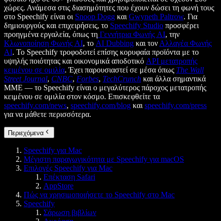
χώρες. Ανάμεσα στις διασημότητες που έχουν δώσει τη φωνή τους
στο Speechify είναι οι
Snoop Dogg
και
Gwyneth Paltrow
. Για
δημιουργούς και επιχειρήσεις, το
Speechify Studio
προσφέρει
προηγμένα εργαλεία, όπως τη
Γεννήτρια Φωνής AI
, την
Κλωνοποίηση Φωνής AI
, το
AI Dubbing
και τον
Αλλαγέα Φωνής
AI
. Το Speechify τροφοδοτεί επίσης κορυφαία προϊόντα με το
υψηλής ποιότητας και οικονομικά αποδοτικό
API μετατροπής
κειμένου σε ομιλία
. Έχει παρουσιαστεί σε μέσα όπως
The Wall
Street Journal
,
CNBC
,
Forbes
,
TechCrunch
και άλλα σημαντικά
ΜΜΕ — το Speechify είναι ο μεγαλύτερος πάροχος μετατροπής
κειμένου σε ομιλία στον κόσμο. Επισκεφθείτε τα
speechify.com/news
,
speechify.com/blog
και
speechify.com/press
για να μάθετε περισσότερα.
Περιεχόμενα
Speechify για Mac
Μέγιστη παραγωγικότητα με Speechify για macOS
Επιλογές Speechify για Mac
Επέκταση Safari
AppStore
Πώς να χρησιμοποιήσετε το Speechify στο Mac
Speechify
Σάρωση βιβλίων