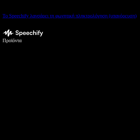
Το Speechify λανσάρει τη φωνητική πληκτρολόγηση (υπαγόρευση)
Γράψτε 5× πιο γρήγορα με φωνητική πληκτρολόγηση
Προϊόντα
Μάθετε περισσότερα