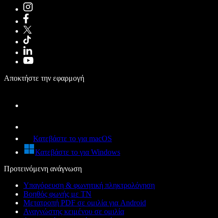
Αποκτήστε την εφαρμογή
Κατεβάστε το για macOS
Κατεβάστε το για Windows
Προτεινόμενη ανάγνωση
Υπαγόρευση & φωνητική πληκτρολόγηση
Βοηθός φωνής με ΤΝ
Μετατροπή PDF σε ομιλία για Android
Αναγνώστης κειμένου σε ομιλία