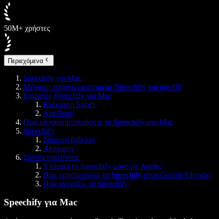
50M+ χρήστες
Περιεχόμενα
Speechify για Mac
Μέγιστη παραγωγικότητα με Speechify για macOS
Επιλογές Speechify για Mac
Επέκταση Safari
AppStore
Πώς να χρησιμοποιήσετε το Speechify στο Mac
Speechify
Σάρωση βιβλίων
Ακρόαση
Συχνές ερωτήσεις
Υπάρχει το Speechify μόνο σε Apple;
Πώς χρησιμοποιώ το Speechify στον Google Chrome;
Πώς αγοράζω το Speechify;
Speechify για Mac