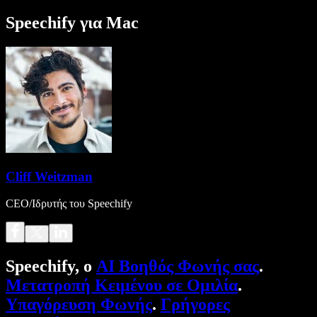
Speechify για Mac
Cliff Weitzman
CEO/Ιδρυτής του Speechify
Speechify, ο
AI Βοηθός Φωνής σας
.
Μετατροπή Κειμένου σε Ομιλία
.
Υπαγόρευση Φωνής
.
Γρήγορες