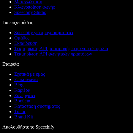
Μεταγλώττιση
Κλωνοποίηση φωνής
Speechify Studio
Για επιχειρήσεις
Speechify για προγραμματιστές
Ομάδες
Εκπαίδευση
Τεκμηρίωση API μετατροπής κειμένου σε ομιλία
Τεκμηρίωση API φωνητικών πρακτόρων
Εταιρεία
Σχετικά με εμάς
Επικοινωνία
Blog
Καριέρα
Συνεργάτες
Βοήθεια
Κατάσταση συστήματος
Τύπος
Brand Kit
Ακολουθήστε το Speechify