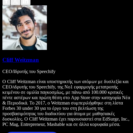
Cliff Weitzman
CEO/Ιδρυτής του Speechify
Ο Cliff Weitzman είναι υποστηρικτής των ατόμων με δυσλεξία και
CEO/ιδρυτής του Speechify, της Νο1 εφαρμογής μετατροπής
κειμένου σε ομιλία παγκοσμίως, με πάνω από 100.000 κριτικές
πέντε αστέρων και πρώτη θέση στο App Store στην κατηγορία Νέα
& Περιοδικά. Το 2017, ο Weitzman συμπεριλήφθηκε στη λίστα
Forbes 30 under 30 για το έργο του στη βελτίωση της
προσβασιμότητας του διαδικτύου για άτομα με μαθησιακές
δυσκολίες. Ο Cliff Weitzman έχει παρουσιαστεί στα EdSurge, Inc.,
PC Mag, Entrepreneur, Mashable και σε άλλα κορυφαία μέσα.