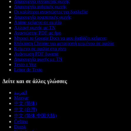
Δημιουργία γυναικείας φωνής
Δημιουργία ανδρικής φωνής
Οι καλύτεροι αναγνώστες για δυσλεξία
Δημιουργία ρομποτικής φωνής
Anime κείμενο σε ομιλία
Αλλαγή φωνής με ΤΝ
Αναγνώστης PDF με ήχο
Μπορεί το Google Docs να μου διαβάζει κείμενο;
Επέκταση Chrome για μετατροπή κειμένου σε ομιλία
Κείμενο σε ομιλία στα χίντι
Ανάγνωση PDF δυνατά
Δημιουργία φωνής με ΤΝ
Texto a Voz
Leitor de Texto
Δείτε και σε άλλες γλώσσες
العربية
Magyar
中文 (简体)
中文 (台灣)
中文 (简体 中国大陆)
Čeština
Dansk