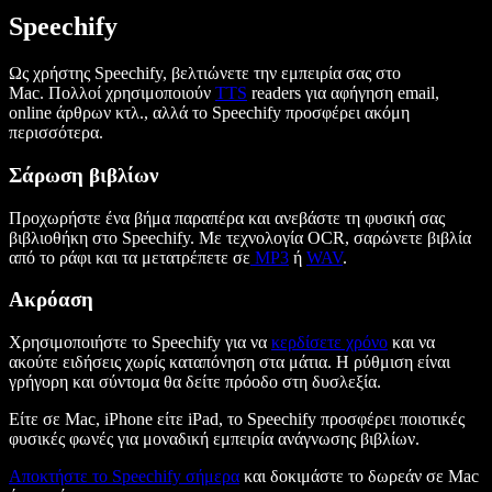
Speechify
Ως χρήστης Speechify, βελτιώνετε την εμπειρία σας στο
Mac. Πολλοί χρησιμοποιούν
TTS
readers για αφήγηση email,
online άρθρων κτλ., αλλά το Speechify προσφέρει ακόμη
περισσότερα.
Σάρωση βιβλίων
Προχωρήστε ένα βήμα παραπέρα και ανεβάστε τη φυσική σας
βιβλιοθήκη στο Speechify. Με τεχνολογία OCR, σαρώνετε βιβλία
από το ράφι και τα μετατρέπετε σε
MP3
ή
WAV
.
Ακρόαση
Χρησιμοποιήστε το Speechify για να
κερδίσετε χρόνο
και να
ακούτε ειδήσεις χωρίς καταπόνηση στα μάτια. Η ρύθμιση είναι
γρήγορη και σύντομα θα δείτε πρόοδο στη δυσλεξία.
Είτε σε Mac, iPhone είτε iPad, το Speechify προσφέρει ποιοτικές
φυσικές φωνές για μοναδική εμπειρία ανάγνωσης βιβλίων.
Αποκτήστε το Speechify σήμερα
και δοκιμάστε το δωρεάν σε Mac