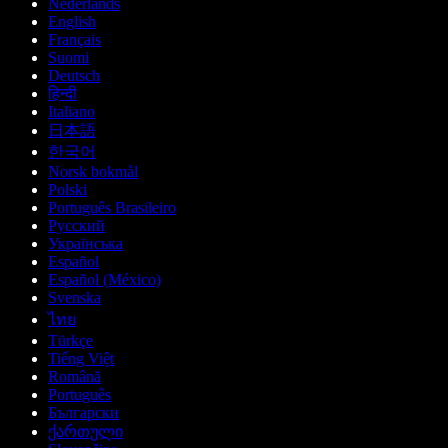
Nederlands
English
Français
Suomi
Deutsch
हिन्दी
Italiano
日本語
한국어
Norsk bokmål
Polski
Português Brasileiro
Русский
Українська
Español
Español (México)
Svenska
ไทย
Türkçe
Tiếng Việt
Română
Português
Български
ქართული