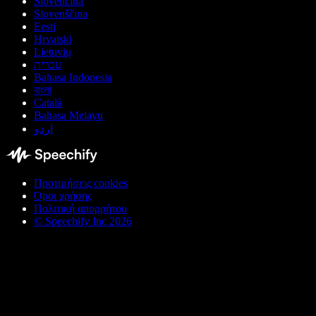
Slovenčina
Slovenščina
Eesti
Hrvatski
Lietuvių
עברית
Bahasa Indonesia
বাংলা
Català
Bahasa Melayu
اردو
Προτιμήσεις cookies
Όροι χρήσης
Πολιτική απορρήτου
© Speechify Inc 2026