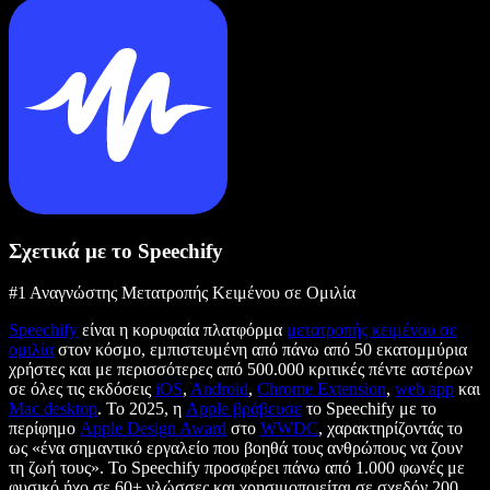
Σχετικά με το Speechify
#1 Αναγνώστης Μετατροπής Κειμένου σε Ομιλία
Speechify
είναι η κορυφαία πλατφόρμα
μετατροπής κειμένου σε
ομιλία
στον κόσμο, εμπιστευμένη από πάνω από 50 εκατομμύρια
χρήστες και με περισσότερες από 500.000 κριτικές πέντε αστέρων
σε όλες τις εκδόσεις
iOS
,
Android
,
Chrome Extension
,
web app
και
Mac desktop
. Το 2025, η
Apple βράβευσε
το Speechify με το
περίφημο
Apple Design Award
στο
WWDC
, χαρακτηρίζοντάς το
ως «ένα σημαντικό εργαλείο που βοηθά τους ανθρώπους να ζουν
τη ζωή τους». Το Speechify προσφέρει πάνω από 1.000 φωνές με
φυσικό ήχο σε 60+ γλώσσες και χρησιμοποιείται σε σχεδόν 200