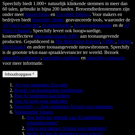
Speechify biedt 1.000+ natuurlijk klinkende stemmen in meer dan
60 talen, gebruikt in bijna 200 landen. Beroemdhedenstemmen zijn
onder meer
Snoop Dogg
en
Gwyneth Paltrow
. Voor makers en
bedrijven biedt
Speechify Studio
geavanceerde tools, waaronder de
AI Voice Generator
,
AI-stemkloning
,
AI-nasynchronisatie
en de
AI
Voice Changer
. Speechify levert ook hoogwaardige,
kosteneffectieve
tekst-naar-spraak-API’s
aan toonaangevende
producten. Gepubliceerd in
The Wall Street Journal
,
CNBC
,
Forbes
,
TechCrunch
en andere toonaangevende nieuwsbronnen. Speechify
is de grootste tekst-naar-spraakleverancier ter wereld. Bezoek
speechify.com/news
,
speechify.com/blog
en
speechify.com/press
voor meer informatie.
Inhoudsopgave
AI voor studenten: Een gids
Begrip van kunstmatige intelligentie
Hoe AI studenten kan helpen
Top AI-tools voor studenten
Speechify — Een onmisbare AI-tool voor studenten
Veelgestelde Vragen
Hoe helpt het gebruik van AI middelbare
schooldocenten?
Wat is een nieuwe AI-tool voor studenten?
Welke AI kan ik gebruiken voor school?