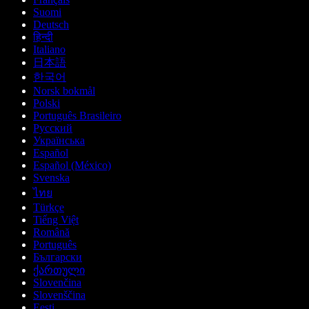
Suomi
Deutsch
हिन्दी
Italiano
日本語
한국어
Norsk bokmål
Polski
Português Brasileiro
Русский
Українська
Español
Español (México)
Svenska
ไทย
Türkçe
Tiếng Việt
Română
Português
Български
ქართული
Slovenčina
Slovenščina
Eesti