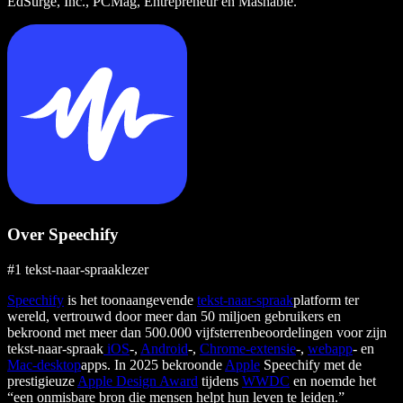
EdSurge, Inc., PCMag, Entrepreneur en Mashable.
Over Speechify
#1 tekst-naar-spraaklezer
Speechify
is het toonaangevende
tekst-naar-spraak
platform ter
wereld, vertrouwd door meer dan 50 miljoen gebruikers en
bekroond met meer dan 500.000 vijfsterrenbeoordelingen voor zijn
tekst-naar-spraak
iOS
-,
Android
-,
Chrome-extensie
-,
webapp
- en
Mac-desktop
apps. In 2025 bekroonde
Apple
Speechify met de
prestigieuze
Apple Design Award
tijdens
WWDC
en noemde het
“een onmisbare bron die mensen helpt hun leven te leiden.”