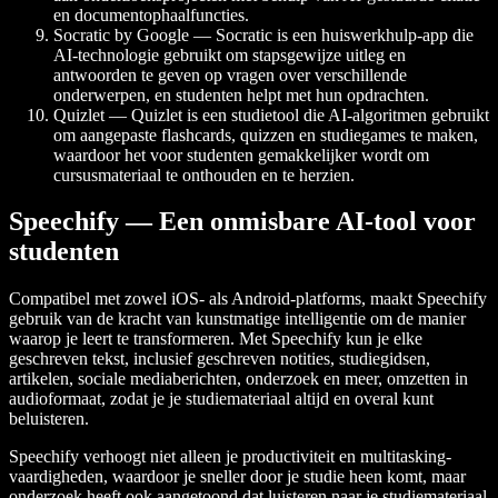
en documentophaalfuncties.
Socratic by Google — Socratic is een huiswerkhulp-app die
AI-technologie gebruikt om stapsgewijze uitleg en
antwoorden te geven op vragen over verschillende
onderwerpen, en studenten helpt met hun opdrachten.
Quizlet — Quizlet is een studietool die AI-algoritmen gebruikt
om aangepaste flashcards, quizzen en studiegames te maken,
waardoor het voor studenten gemakkelijker wordt om
cursusmateriaal te onthouden en te herzien.
Speechify — Een onmisbare AI-tool voor
studenten
Compatibel met zowel iOS- als Android-platforms, maakt Speechify
gebruik van de kracht van kunstmatige intelligentie om de manier
waarop je leert te transformeren. Met Speechify kun je elke
geschreven tekst, inclusief geschreven notities, studiegidsen,
artikelen, sociale mediaberichten, onderzoek en meer, omzetten in
audioformaat, zodat je je studiemateriaal altijd en overal kunt
beluisteren.
Speechify verhoogt niet alleen je productiviteit en multitasking-
vaardigheden, waardoor je sneller door je studie heen komt, maar
onderzoek heeft ook aangetoond dat luisteren naar je studiemateriaal