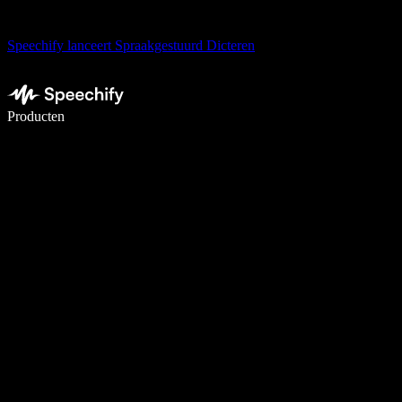
Speechify lanceert Spraakgestuurd Dicteren
Schrijf 5× sneller met spraaktypen
Producten
Meer informatie