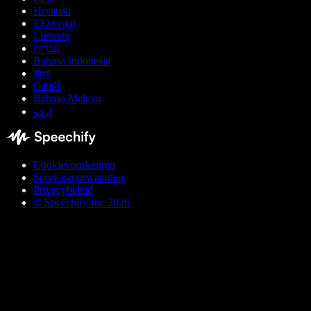
Hrvatski
Ελληνικά
Lietuvių
עברית
Bahasa Indonesia
বাংলা
Català
Bahasa Melayu
اردو
Cookievoorkeuren
Servicevoorwaarden
Privacybeleid
© Speechify Inc 2026