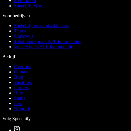
Stemklonen
Speechify Work
Voor bedrijven
Speechify voor ontwikkelaars
Teams
Onderwijs
Tekst-naar-spraak API-documentatie
Voice Agents API-documentatie
Bedrijf
Over ons
Contact
Blog
Vacatures
Partners
Help
Status
Pers
Brandkit
Volg Speechify