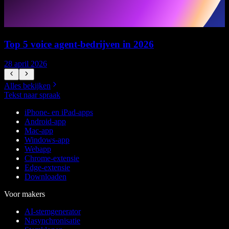
Top 5 voice agent-bedrijven in 2026
28 april 2026
1
Alles bekijken
Tekst naar spraak
iPhone- en iPad-apps
Android-app
Mac-app
Windows-app
Webapp
Chrome-extensie
Edge-extensie
Downloaden
Voor makers
AI-stemgenerator
Nasynchronisatie