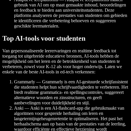
gebruik van AI om op maat gemaakte inhoud, beoordelingen
en feedback te bieden aan universiteitsstudenten. Deze
platforms analyseren de prestaties van studenten om gebieden
te identificeren die verbetering behoeven en suggereren
geschikte leermaterialen.
Top AI-tools voor studenten
Van gepersonaliseerde leerervaringen en realtime feedback tot
toegang tot uitgebreide educatieve bronnen, AI-tools hebben de
mogelijkheid om het leren en de betrokkenheid van studenten te
verbeteren, zowel voor K-12 als voor hoger onderwijs. Laten we
enkele van de beste AI-tools in ed-tech verkennen:
Grammarly — Grammarly is een AI-gestuurde schrijfassistent
die studenten helpt hun schrijfvaardigheden te verbeteren. Het
biedt realtime grammatica- en spellingscontroles, suggereert
alternatieve woorden en zinsstructuren, en geeft
aanbevelingen voor duidelijkheid en stijl.
Anki — Anki is een AI-flashcard-app die gebruikmaakt van
algoritmen voor gespreide herhaling om leren en
langetermijngeheugenretentie te optimaliseren. Het past het
herhaalschema aan op basis van de prestaties van de leerling,
waardoor efficiënte en effectieve herziening wordt