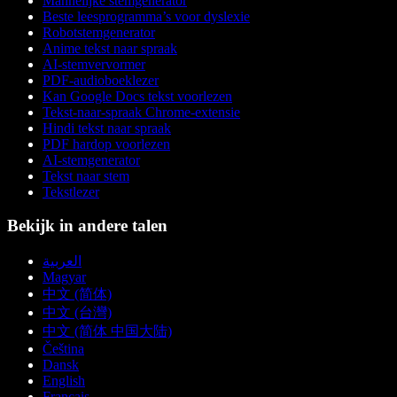
Mannelijke stemgenerator
Beste leesprogramma’s voor dyslexie
Robotstemgenerator
Anime tekst naar spraak
AI-stemvervormer
PDF-audioboeklezer
Kan Google Docs tekst voorlezen
Tekst-naar-spraak Chrome-extensie
Hindi tekst naar spraak
PDF hardop voorlezen
AI-stemgenerator
Tekst naar stem
Tekstlezer
Bekijk in andere talen
العربية
Magyar
中文 (简体)
中文 (台灣)
中文 (简体 中国大陆)
Čeština
Dansk
English
Français