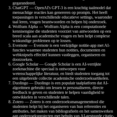
gegarandeerd.
ChatGPT — OpenAI's GPT-3 is een krachtig taalmodel dat
mensachtige reacties kan genereren op prompts. Het heeft
toepassingen in verschillende educatieve settings, waaronder
taal leren, vragen beantwoorden en helpen bij onderzoek.
Wolfram Alpha — Wolfram Alpha is een computationele
kennisengine die studenten voorziet van antwoorden op een
breed scala aan academische vragen en hen helpt complexe
wiskundige problemen op te lossen.
Evernote — Evernote is een veelzijdige notitie-app met AI-
functies waarmee studenten hun notities, documenten en
webknipsels effectief kunnen vastleggen, organiseren en
doorzoeken.
Google Scholar — Google Scholar is een AI-verrijkte
zoekmachine die speciaal is ontworpen voor
wetenschappelijke literatuur, en biedt studenten toegang tot
een uitgebreide collectie academische onderzoeksartikelen.
Duolingo — Duolingo is een populair taalplatform dat AI-
algoritmen gebruikt om lessen te personaliseren, directe
feedback te geven en studenten te helpen vaardigheid te
ontwikkelen in verschillende talen.
Zotero — Zotero is een onderzoeksmanagementtool die
studenten helpt bij het organiseren van hun referenties en
attributies, het maken van bibliografieën en het samenwerken
aan onderzoeksprojecten met behulp van AI-gestuurde citatie-