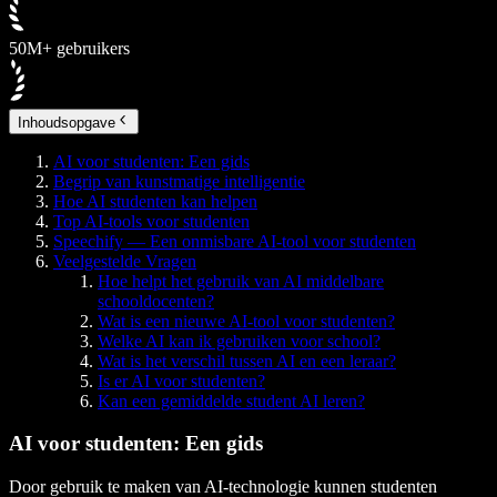
50M+ gebruikers
Inhoudsopgave
AI voor studenten: Een gids
Begrip van kunstmatige intelligentie
Hoe AI studenten kan helpen
Top AI-tools voor studenten
Speechify — Een onmisbare AI-tool voor studenten
Veelgestelde Vragen
Hoe helpt het gebruik van AI middelbare
schooldocenten?
Wat is een nieuwe AI-tool voor studenten?
Welke AI kan ik gebruiken voor school?
Wat is het verschil tussen AI en een leraar?
Is er AI voor studenten?
Kan een gemiddelde student AI leren?
AI voor studenten: Een gids
Door gebruik te maken van AI-technologie kunnen studenten