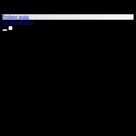
Probeer gratis
Nu downloaden
Producten
Tekst-naar-spraak
iPhone- en iPad-apps
Android-app
Chrome-extensie
Edge-extensie
Webapp
Mac-app
Windows-app