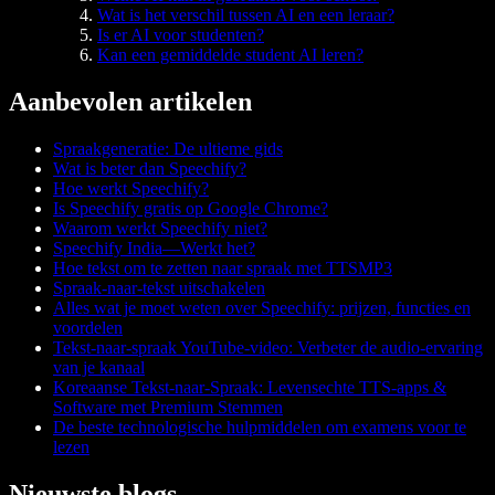
Wat is het verschil tussen AI en een leraar?
Is er AI voor studenten?
Kan een gemiddelde student AI leren?
Aanbevolen artikelen
Spraakgeneratie: De ultieme gids
Wat is beter dan Speechify?
Hoe werkt Speechify?
Is Speechify gratis op Google Chrome?
Waarom werkt Speechify niet?
Speechify India—Werkt het?
Hoe tekst om te zetten naar spraak met TTSMP3
Spraak-naar-tekst uitschakelen
Alles wat je moet weten over Speechify: prijzen, functies en
voordelen
Tekst-naar-spraak YouTube-video: Verbeter de audio-ervaring
van je kanaal
Koreaanse Tekst-naar-Spraak: Levensechte TTS-apps &
Software met Premium Stemmen
De beste technologische hulpmiddelen om examens voor te
lezen
Nieuwste blogs