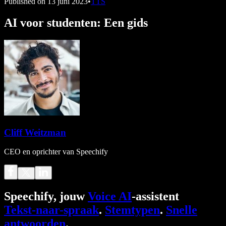
Published on
13 juni 2023
•
TTS
AI voor studenten: Een gids
Cliff Weitzman
CEO en oprichter van Speechify
Speechify, jouw
Voice AI
-assistent
Tekst-naar-spraak
.
Stemtypen
.
Snelle
antwoorden
.