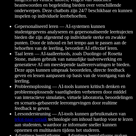
beantwoorden en begeleiding bieden over verschillende
onderwerpen. Deze chatbots zijn 24/7 beschikbaar en kunnen
inspelen op individuele leerbehoeften.
Gepersonaliseerd leren — AI-systemen kunnen
studentgegevens analyseren en gepersonaliseerde leertrajecten
bieden die zijn afgestemd op individuele sterke en zwakke
punten. Door de inhoud en het tempo aan te passen aan de
behoeften van de leerling, bevordert AI effectief leren.
Taal leren — AI-taalleertools, zoals Duolingo of Rosetta
Stone, maken gebruik van natuurlijke taalverwerking en
generatieve AI om meeslepende taalleerervaringen te bieden.
Deze apps kunnen uitspraak beoordelen, directe feedback
geven en lessen aanpassen op basis van de voortgang van de
leerling.
Probleemoplossing — AI-tools kunnen kritisch denken en
probleemoplossende vaardigheden verbeteren door middel
van interactieve simulaties, virtuele laboratoria, beoordelingen
en scenario-gebaseerde leeromgevingen door realtime
feedback te geven.
Leesondersteuning — AI-tools kunnen gebruikmaken van
tekst-naar-spraak
technologie om inhoud hardop voor te lezen
aan studenten, waardoor ze informatie sneller kunnen
opnemen en multitasken tijdens het studeren.
Adaptieve leerplatforms — Adaptieve leerplatforms maken