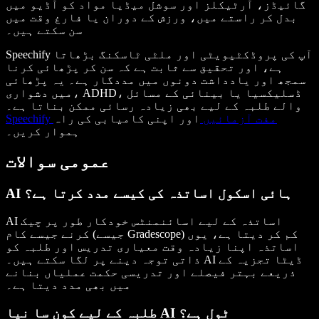
گائیڈز، آرٹیکلز اور سوشل میڈیا مواد کو آڈیو میں
بدل کر راستے میں، ورزش کے دوران یا فارغ وقت میں
سن سکتے ہیں۔
Speechify آپ کی پروڈکٹیویٹی اور ملٹی ٹاسکنگ بڑھاتا
ہے، اور تحقیق سے ثابت ہے کہ سن کر پڑھائی کرنا
سمجھ اور یادداشت دونوں میں مددگار ہے۔ یہ پڑھائی
میں دشواری، ADHD، ڈسلیکسیا یا بینائی کے مسائل
والے طلبہ کے لیے بھی زیادہ رسائی ممکن بناتا ہے۔
Speechify مفت آزمائیں
اور اپنی کامیابی کی راہ
ہموار کریں۔
عمومی سوالات
AI ہائی اسکول اساتذہ کی کیسے مدد کرتا ہے؟
AI اساتذہ کے لیے اسائنمنٹس خودکار طور پر چیک
کرنے جیسے کام (جیسے Gradescope) کم کر دیتا ہے، یوں
اساتذہ اپنا زیادہ وقت معیاری تدریس اور طلبہ کو
ذاتی توجہ دینے پر لگا سکتے ہیں۔ AI ڈیٹا تجزیہ کے
ذریعے بہتر فیصلے اور تدریسی حکمت عملیاں بنانے
میں بھی مدد دیتا ہے۔
طلبہ کے لیے کون سا نیا AI ٹول ہے؟