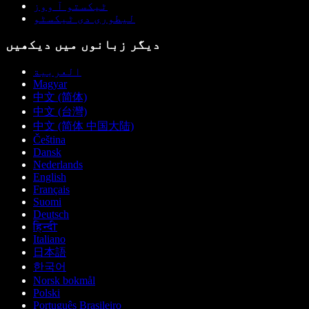
ٹیکستو آ ووز
لیطوری دی ٹیکسٹو
دیگر زبانوں میں دیکھیں
العربية
Magyar
中文 (简体)
中文 (台灣)
中文 (简体 中国大陆)
Čeština
Dansk
Nederlands
English
Français
Suomi
Deutsch
हिन्दी
Italiano
日本語
한국어
Norsk bokmål
Polski
Português Brasileiro