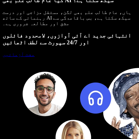
کیا عام طالب علم بھی AI سیکھ سکتا ہے؟
ہاں، عام طالب علم بھی لگن، مستقل مزاجی اور درست
رہنمائی کے ساتھ AI سیکھ سکتا ہے، بس باقاعدگی سے
مشق اور مطالعہ ضروری ہے۔
انتہائی جدید اے آئی آوازوں، لامحدود فائلوں
اور 24/7 سپورٹ سے لطف اٹھائیں
مفت آزمائیں