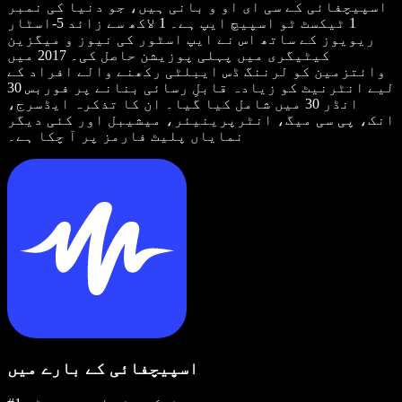
اسپیچفائی کے سی ای او و بانی ہیں، جو دنیا کی نمبر
1 ٹیکسٹ ٹو اسپیچ ایپ ہے۔ 1 لاکھ سے زائد 5-اسٹار
ریویوز کے ساتھ اس نے ایپ اسٹور کی نیوز و میگزین
کیٹیگری میں پہلی پوزیشن حاصل کی۔ 2017 میں
وائتزمین کو لرننگ ڈس ایبلٹی رکھنے والے افراد کے
لیے انٹرنیٹ کو زیادہ قابلِ رسائی بنانے پر فوربس 30
انڈر 30 میں شامل کیا گیا۔ ان کا تذکرہ ایڈسرج،
انک، پی سی میگ، انٹرپرینیئر، میشیبل اور کئی دیگر
نمایاں پلیٹ فارمز پر آ چکا ہے۔
اسپیچفائی کے بارے میں