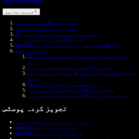
۔
speechify.com/press
فہرستِ مضامین
طلبہ کے لیے AI: ایک رہنما
مصنوعی ذہانت کو سمجھنا
AI طلبہ کی کیسے مدد کر سکتا ہے؟
طلبہ کے لیے بہترین AI ٹولز
Speechify — طلبہ کے لیے نہایت مفید AI ٹول
عمومی سوالات
AI ہائی اسکول اساتذہ کی کیسے مدد کرتا
ہے؟
طلبہ کے لیے کون سا نیا AI ٹول ہے؟
اسکول میں کون سے AI ٹولز استعمال کر سکتا
ہوں؟
AI اور استاد میں کیا فرق ہے؟
کیا طلبہ کے لیے کوئی AI موجود ہے؟
کیا عام طالب علم بھی AI سیکھ سکتا ہے؟
تجویز کردہ پوسٹس
تقریر پیدا کرنا: مکمل رہنما
Speechify سے بہتر کیا ہے؟
Speechify کیسے کام کرتا ہے؟
کیا اسپیچفائی گوگل کروم پر مفت ہے؟