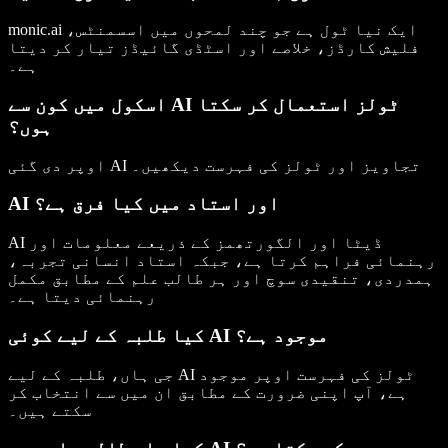
monic.ai ایک نیا ٹول ہے جو چند لمحوں میں اسسمنٹس،
فلیش کارڈز، خلاصے اور اسٹڈی گائیڈز تیار کر دیتا
ہے۔
اسکول میں کون سے AI ٹولز استعمال کر سکتا
ہوں؟
اوپر دی گئی AI تجاویز اور ٹولز کی فہرست دیکھیں۔
AI اور استاد میں کیا فرق ہے؟
AI ڈیٹا اور الگورتھمز کے ذریعے معلومات اور
رہنمائی فراہم کرتا ہے، جبکہ استاد انسانی تجربہ،
ہمدردی، تنقیدی سوچ اور ہر طالب علم کے مطابق مکمل
رہنمائی دیتا ہے۔
کیا طلبہ کے لیے کوئی AI موجود ہے؟
جی ہاں، طلبہ کے لیے AI ٹولز کی فہرست اوپر موجود
ہے، آپ اپنی ضرورت کے مطابق ان میں سے انتخاب کر
سکتے ہیں۔