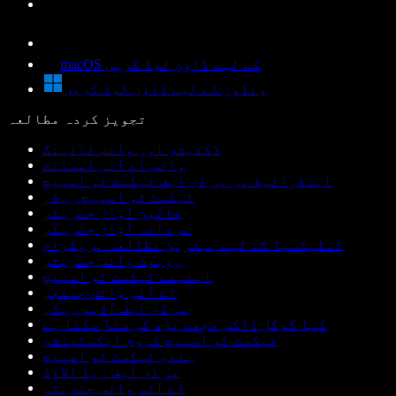
macOS کے لیے ڈاؤن لوڈ کریں
ونڈوز کے لیے ڈاؤن لوڈ کریں
تجویز کردہ مطالعہ
ڈکٹیشن اور وائس ٹائپنگ
وائس اے آئی اسسٹنٹ
اینڈرائیڈ پر پی ڈی ایف ٹیکسٹ ٹو اسپیچ
ٹیکسٹ ٹو اسپیچ ریڈر
خاتون آواز جنریٹر
مردانہ آواز جنریٹر
ڈسلیکسیا کے لیے بہترین مطالعہ پروگرام
روبوٹ وائس جنریٹر
اینیمے ٹیکسٹ ٹو اسپیچ
اے آئی وائس چینجر
پی ڈی ایف آڈیو ریڈر
کیا گوگل ڈاکس مجھے پڑھ کر سنا سکتا ہے
ٹیکسٹ ٹو اسپیچ کروم ایکسٹینشن
ہندی ٹیکسٹ ٹو اسپیچ
پی ڈی ایف ریڈ الاؤڈ
اے آئی وائس جنریٹر