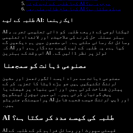
کیا طلبہ کے لیے کوئی AI موجود ہے؟
کیا عام طالب علم بھی AI سیکھ سکتا ہے؟
طلبہ کے لیے AI: ایک رہنما
AI ٹیکنالوجی کے ذریعے طلبہ کو ذاتی تعلیمی تجربہ،
بہتر مسئلہ حل کرنے کی صلاحیت، اور لاتعداد تعلیمی
وسائل تک رسائی ملتی ہے۔ اس مضمون میں ہم دیکھیں گے
کہ AI کیا ہے، یہ طلبہ کے لیے کیسے مددگار ہے، اور
اس وقت کے بہترین AI ٹولز پر نظر ڈالیں گے۔
مصنوعی ذہانت کو سمجھنا
مصنوعی ذہانت سے مراد ایسے الگورتھمز اور مشین
لرننگ تکنیکیں ہیں جو بڑے ڈیٹا کا تجزیہ کر کے
پیٹرن شناخت کرتی ہیں اور اسی بنیاد پر فیصلے یا
پیش گوئیاں کرتی ہیں۔ اس میں نیچرل لینگویج
پراسیسنگ، جنریٹو AI اور ڈیپ لرننگ جیسے شعبے شامل
ہیں۔
AI طلبہ کی کیسے مدد کر سکتا ہے؟
AI قیمتی سپورٹ اور وسائل فراہم کر کے طلبہ کے