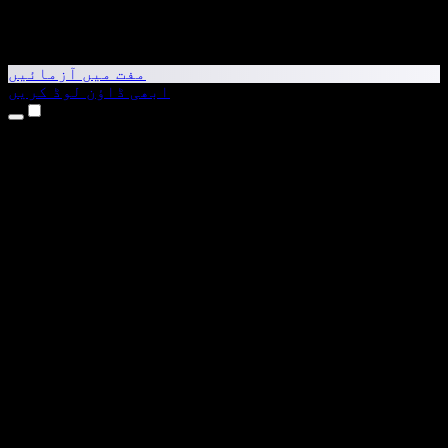
مفت میں آزمائیں
ابھی ڈاؤن لوڈ کریں
مصنوعات
متن کو آواز میں بدلیں
iPhone اور iPad ایپس
Android ایپ
Chrome ایکسٹینشن
Edge ایکسٹینشن
ویب ایپ
Mac ایپ