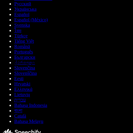
Русский
Українська
Español
Español (México)
Svenska
ไทย
Türkçe
Tiếng Việt
Română
Português
Български
ქართული
Slovenčina
Slovenščina
Eesti
Hrvatski
Ελληνικά
Lietuvių
עברית
Bahasa Indonesia
বাংলা
Català
Bahasa Melayu