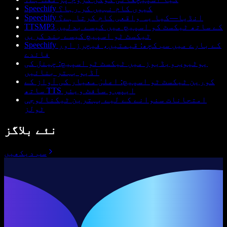
Speechify کیوں کام نہیں کر رہا؟
Speechify انڈیا—کیا یہ واقعی کام کرتا ہے؟
TTSMP3 کے ساتھ ٹیکسٹ کو اسپیچ میں کیسے بدلیں
ٹیکسٹ ٹو اسپیچ کیسے بند کریں
Speechify کے بارے میں سب کچھ: قیمتیں، فیچرز اور
فائدے
یوٹیوب ویڈیوز میں ٹیکسٹ ٹو اسپیچ: چینل کی
آڈیو بہتر بنائیں
کورین ٹیکسٹ ٹو اسپیچ: اعلیٰ معیار کی آواز کے
ساتھ TTS ایپس و سافٹ ویئر
امتحانات سنوانے کے لیے بہترین ٹیکنالوجی
ٹولز
نئے بلاگز
سب دیکھیں