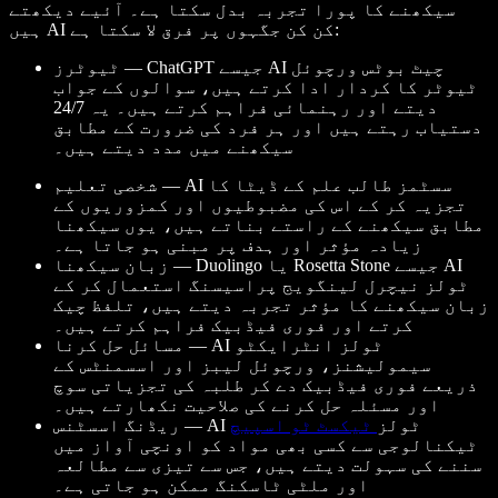
سیکھنے کا پورا تجربہ بدل سکتا ہے۔ آئیے دیکھتے
ہیں AI کن کن جگہوں پر فرق لا سکتا ہے:
ٹیوٹرز — ChatGPT جیسے AI چیٹ بوٹس ورچوئل
ٹیوٹر کا کردار ادا کرتے ہیں، سوالوں کے جواب
دیتے اور رہنمائی فراہم کرتے ہیں۔ یہ 24/7
دستیاب رہتے ہیں اور ہر فرد کی ضرورت کے مطابق
سیکھنے میں مدد دیتے ہیں۔
شخصی تعلیم — AI سسٹمز طالب علم کے ڈیٹا کا
تجزیہ کر کے اس کی مضبوطیوں اور کمزوریوں کے
مطابق سیکھنے کے راستے بناتے ہیں، یوں سیکھنا
زیادہ مؤثر اور ہدف پر مبنی ہو جاتا ہے۔
زبان سیکھنا — Duolingo یا Rosetta Stone جیسے AI
ٹولز نیچرل لینگویج پراسیسنگ استعمال کر کے
زبان سیکھنے کا مؤثر تجربہ دیتے ہیں، تلفظ چیک
کرتے اور فوری فیڈبیک فراہم کرتے ہیں۔
مسائل حل کرنا — AI ٹولز انٹرایکٹو
سیمولیشنز، ورچوئل لیبز اور اسسمنٹس کے
ذریعے فوری فیڈبیک دے کر طلبہ کی تجزیاتی سوچ
اور مسئلہ حل کرنے کی صلاحیت نکھارتے ہیں۔
ریڈنگ اسسٹنس — AI ٹولز
ٹیکسٹ ٹو اسپیچ
ٹیکنالوجی سے کسی بھی مواد کو اونچی آواز میں
سننے کی سہولت دیتے ہیں، جس سے تیزی سے مطالعہ
اور ملٹی ٹاسکنگ ممکن ہو جاتی ہے۔