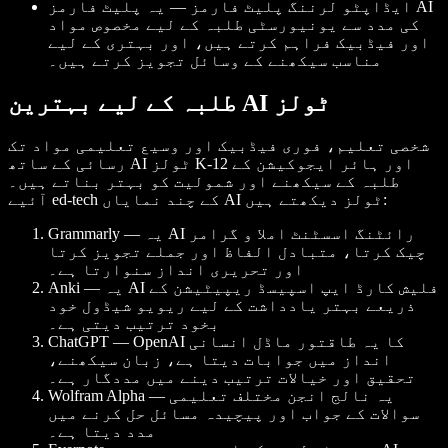
ایڈاپٹو لرننگ پلیٹ فارمز — یہ پلیٹ فارمز AI
کی مدد سے یونیورسٹی طلبہ کے لیے مخصوص مواد
اور فیڈبیک فراہم کرتے ہیں، اور بہتری کے لیے
مناسب سیکھنے کے وسائل تجویز کرتے ہیں۔
طلبہ کے لیے بہترین AI ٹولز
شخصی تعلیم، فوری فیڈبیک اور وسیع تعلیمی مواد تک
رسائی کے ساتھ AI ٹولز K-12 اور ہائر ایجوکیشن کے
طلبہ کے سیکھنے اور شمولیت کو بہتر بناتے ہیں۔
آئیے ed-tech کے چند نمایاں AI ٹولز دیکھتے ہیں:
Grammarly — یہ AI رائٹنگ اسسٹنٹ املا و گرامر
چیک کرتا، متبادل الفاظ اور جملے تجویز کرتا
اور تحریری انداز سنوارتا ہے۔
Anki — یہ AI فلیش کارڈ ایپ اسپیسڈ ریپیٹیشن کے
ذریعے بہتر یادداشت کے لیے ریویو شیڈول خود
بخود ترتیب دیتی ہے۔
ChatGPT — OpenAI کا یہ طاقتور ماڈل انسانی
انداز میں جوابات دیتا ہے، زبان سیکھنے،
تحقیق اور خیالات ترتیب دینے میں مددگار ہے۔
Wolfram Alpha — یہ نالج انجن مختلف تعلیمی
سوالات کے جواب اور پیچیدہ مسائل حل کرنے میں
مدد دیتا ہے۔