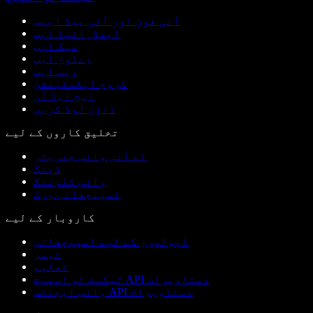
آئی فون اور آئی پیڈ ایپس
اینڈرائیڈ ایپ
میک ایپ
ونڈوز ایپ
ویب ایپ
کروم ایکسٹینشن
ایج ایڈ آن
ڈاؤن لوڈ کریں
تخلیق کاروں کے لیے
اے آئی وائس جنریٹر
ڈبنگ
وائس کلوننگ
اسپیچفائی ورک
کاروبار کے لیے
ڈیولپرز کے لیے اسپیچفائی
ٹیمز
تعلیم
ٹیکسٹ ٹو اسپیچ API دستاویزات
وائس ایجنٹس API دستاویزات