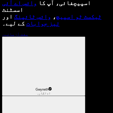
اسپیچفائی، آپ کا
وائس اے آئی
اسسٹنٹ
ٹیکسٹ ٹو اسپیچ
،
وائس ٹائپنگ
اور
تیز جوابات
کے لیے۔
مفت آزمائیں
Gwyneth
اداکارہ