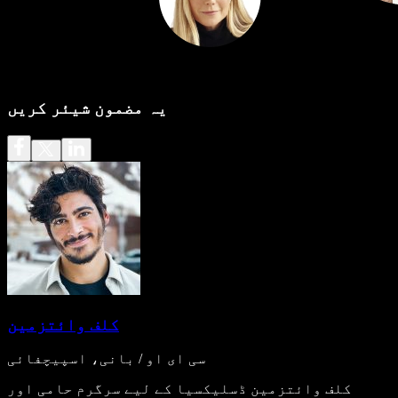
یہ مضمون شیئر کریں
کلف وائتزمین
سی ای او / بانی، اسپیچفائی
کلف وائتزمین ڈسلیکسیا کے لیے سرگرم حامی اور