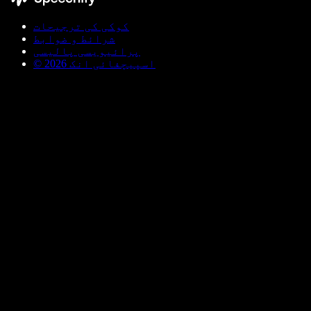
کوکی کی ترجیحات
شرائط و ضوابط
پرائیویسی پالیسی
© اسپیچفائی انک 2026