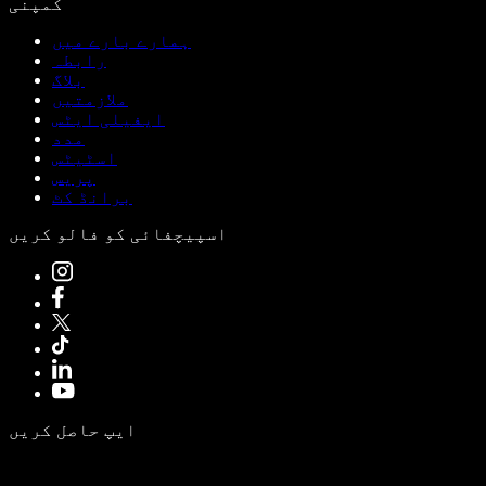
کمپنی
ہمارے بارے میں
رابطہ
بلاگ
ملازمتیں
ایفیلی ایٹس
مدد
اسٹیٹس
پریس
برانڈ کٹ
اسپیچفائی کو فالو کریں
ایپ حاصل کریں