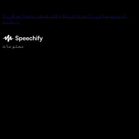
اسپیچیفائی وائس ٹائپنگ ڈکٹیٹیشن متعارف کروا
رہا ہے
وائس ٹائپنگ کے ساتھ 5 گنا تیزی سے لکھیں
مصنوعات
مزید جانیں