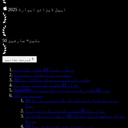
2025 ایپل ڈیزائن ایوارڈ
50 ملین+ صارفین
فہرستِ مضامین
طلبہ کے لیے AI: ایک رہنما
مصنوعی ذہانت کو سمجھنا
AI طلبہ کی کیسے مدد کر سکتا ہے؟
طلبہ کے لیے بہترین AI ٹولز
Speechify — طلبہ کے لیے نہایت مفید AI ٹول
عمومی سوالات
AI ہائی اسکول اساتذہ کی کیسے مدد کرتا
ہے؟
طلبہ کے لیے کون سا نیا AI ٹول ہے؟
اسکول میں کون سے AI ٹولز استعمال کر سکتا
ہوں؟
AI اور استاد میں کیا فرق ہے؟