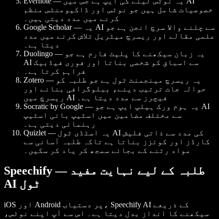
Evernote — یہ نوٹس لینے کی ایپ ہے جس میں AI
خصوصیات شامل ہیں جو نوٹس اور ڈاکیومنٹس منظم
کرنے میں مدد دیتی ہیں۔
Google Scholar — یہ AI سے چلنے والا سرچ انجن ہے جو
علمی مقالے اور ریسرچ میٹریل تلاش کرنے میں مدد
دیتا ہے۔
Duolingo — یہ زبان سیکھنے کا پلیٹ فارم ہے جو
AI سے اسباق کو شخصی بناتا اور فوری فیڈبیک
فراہم کرتا ہے۔
Zotero — یہ ریسرچ مینجمنٹ ٹول ہے جو طلبہ کو
حوالہ جات ترتیب دینے، ببلوگرافی بنانے اور
ریسرچ میں AI فیچرز سے مدد دیتا ہے۔
Socratic by Google — یہ ہوم ورک ہیلپ ایپ ہے جو AI
سے مختلف مضامین میں اسٹیپ بائی اسٹیپ
رہنمائی دیتی ہے۔
Quizlet — یہ اسٹڈی ٹول AI کی مدد سے ذاتی فلیش
کارڈز اور کوئزز بناتا ہے تاکہ طلبہ آسانی سے
مواد رٹنے کے بجائے سمجھ کر یاد کر سکیں۔
Speechify — طلبہ کے لیے نہایت مفید
AI ٹول
iOS اور Android پر دستیاب، Speechify AI کے ذریعے
سیکھنے کا انداز بدل دیتا ہے۔ اس سے آپ اپنے نوٹس،