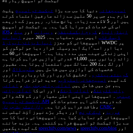
#1 ٹیکسٹ ٹو اسپیچ ریڈر
اسپیچفائی
دنیا کا سب سے بڑا
ٹیکسٹ ٹو اسپیچ
پلیٹ
فارم ہے، جس پر 50 ملین سے زائد صارفین اعتماد کرتے
ہیں اور 5 لاکھ سے زیادہ پانچ ستارہ ریویوز کے ذریعے
اس کی خدمات کو سراہا گیا ہے۔ یہ ٹیکسٹ ٹو اسپیچ
اینڈرائیڈ
،
کروم ایکسٹینشن
،
ویب ایپ
اور
میک
،
iOS
ڈیسک ٹاپ
ایپس میں دستیاب ہے۔ 2025 میں،
ایپل نے
WWDC پر
اسپیچفائی کو معزز
ایپل ڈیزائن ایوارڈ
دیا اور اسے ’ایک اہم وسیلہ قرار دیا جو لوگوں کو
اپنی زندگی جینے میں مدد دیتا ہے۔‘ اسپیچفائی 60 سے
زائد زبانوں میں 1,000+ قدرتی آوازیں فراہم کرتا ہے
اور لگ بھگ 200 ممالک میں استعمال ہوتا ہے۔ مشہور
شخصیات کی آوازوں میں شامل ہیں
سنُوپ ڈاگ
اور
گوینتھ پیلٹرو
۔ تخلیق کاروں اور کاروباری اداروں
کے لیے،
اسپیچفائی اسٹوڈیو
جدید ٹولز فراہم کرتا
ہے، جن میں شامل ہیں
اے آئی وائس جنریٹر
،
اے آئی
وائس کلوننگ
،
اے آئی ڈبنگ
، اور اس کا
اے آئی وائس
چینجر
۔ اسپیچفائی اپنی اعلیٰ معیار اور کم لاگت والی
کے ذریعے کئی اہم مصنوعات کو
ٹیکسٹ ٹو اسپیچ API
،
CNBC
،
طاقت فراہم کرتا ہے۔
وال اسٹریٹ جرنل
فوربز
،
ٹیک کرنچ
اور دیگر بڑے نیوز آؤٹ لیٹس نے
اسپیچفائی کو نمایاں کیا ہے۔ اسپیچفائی دنیا کا سب
سے بڑا ٹیکسٹ ٹو اسپیچ فراہم کنندہ ہے۔ مزید جاننے
اور
speechify.com/blog
،
speechify.com/news
کے لیے دیکھیں