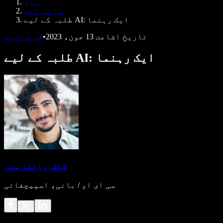
ہوم
ڈویلپرز کے لیے Speechify
ٹی ٹی ایس
طلبہ کے لیے AI: ایک رہنما
تاریخِ اشاعت
13 جون، 2023
•
ٹی ٹی ایس
طلبہ کے لیے AI: ایک رہنما
کلف وائتزمین
سی ای او / بانی، اسپیچفائی