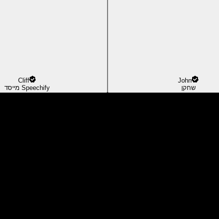
Cliff
John
שחקן
מייסד Speechify