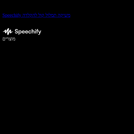
Speechify משיקה תמלול קול להקלדה
לכתוב פי 5 מהר יותר עם הכתבה קולית
מוצרים
למידע נוסף