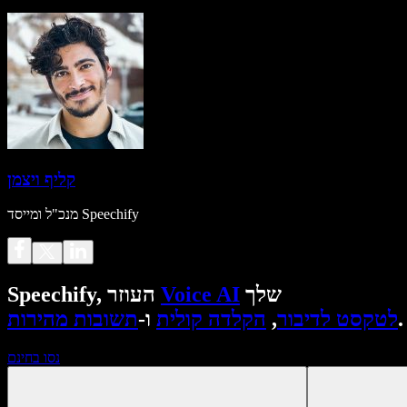
קליף ויצמן
מנכ"ל ומייסד Speechify
שלך
Voice AI
Speechify, העוזר
.
לטקסט לדיבור
,
הקלדה קולית
ו-
תשובות מהירות
נסו בחינם