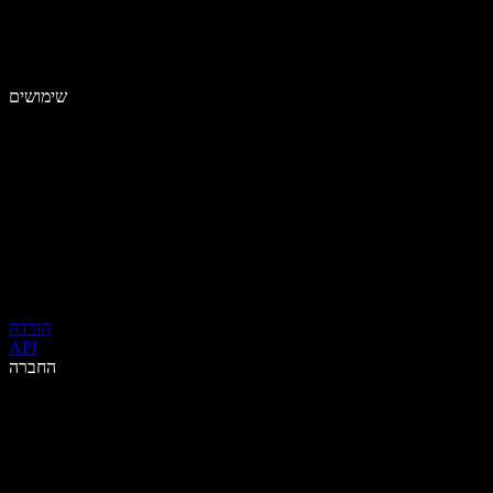
שימושים
הורדה
API
החברה