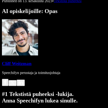
Published on
13. kesäkuuta 2023
•
Tekstistä puheeksi
AI opiskelijoille: Opas
Cliff Weitzman
Speechifyn perustaja ja toimitusjohtaja
#1 Tekstistä puheeksi -lukija.
Anna Speechifyn lukea sinulle.