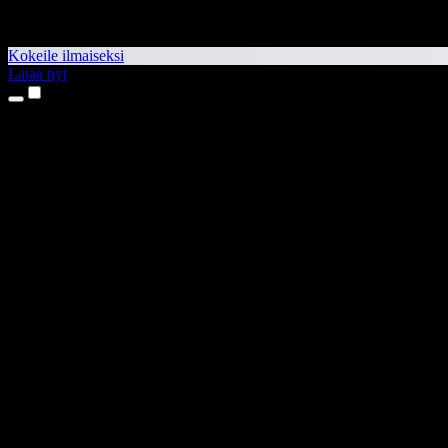
Kokeile ilmaiseksi
Lataa nyt
Tuotteet
Tekstistä puheeksi
iPhone- ja iPad-sovellukset
Android-sovellus
Chrome-laajennus
Edge-laajennus
Verkkosovellus
Mac-sovellus
Windows-sovellus