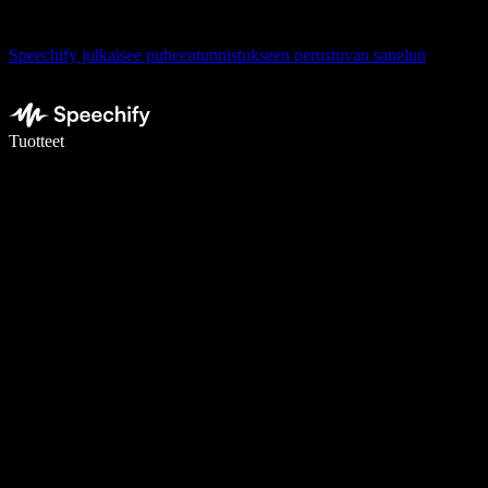
Speechify julkaisee puheentunnistukseen perustuvan sanelun
Kirjoita 5× nopeammin puheentunnistuksen avulla
Tuotteet
Lue lisää