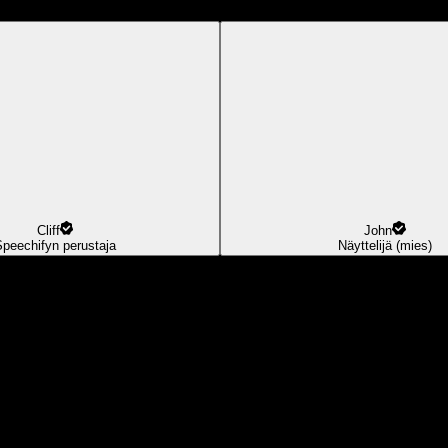
Cliff
John
Speechifyn perustaja
Näyttelijä (mies)