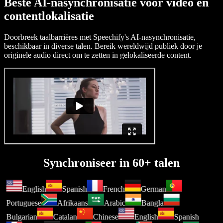
Beste AI-nasynchronisatie voor video en
contentlokalisatie
Doorbreek taalbarrières met Speechify's AI-nasynchronisatie,
beschikbaar in diverse talen. Bereik wereldwijd publiek door je
originele audio direct om te zetten in gelokaliseerde content.
Synchroniseer in 60+ talen
English
Spanish
French
German
Portuguese
Afrikaans
Arabic
Bangla
Bulgarian
Catalan
Chinese
English
Spanish