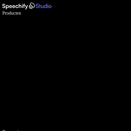
Schrijf 5× sneller met spraaktypen
Producten
Meer informatie