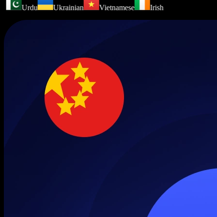
Urdu
Ukrainian
Vietnamese
Irish