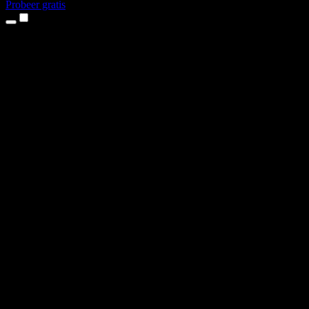
Probeer gratis
Producten
Tekst-naar-spraak
iPhone- en iPad-apps
Android-app
Chrome-extensie
Edge-extensie
Webapp
Mac-app
Windows-app
AI-stemgenerator
Voice-over
Nasynchronisatie