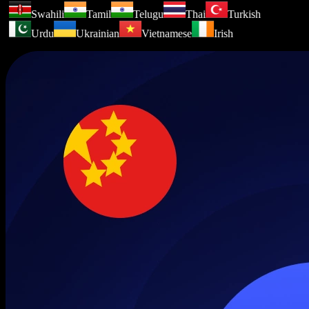
Swahili
Tamil
Telugu
Thai
Turkish
Urdu
Ukrainian
Vietnamese
Irish