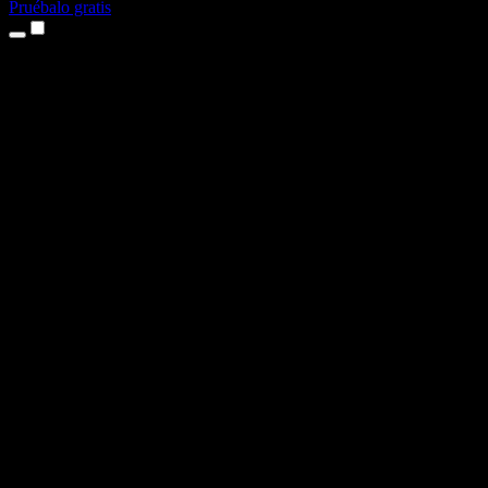
Pruébalo gratis
Productos
Texto a voz
App para iPhone y iPad
App para Android
Extensión para Chrome
Extensión para Edge
Aplicación web
App para Mac
App para Windows
Generador de voz con IA
Locuciones
Doblaje