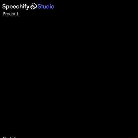
Scrivi 5× più velocemente con la dettatura vocale
Prodotti
Scopri di più