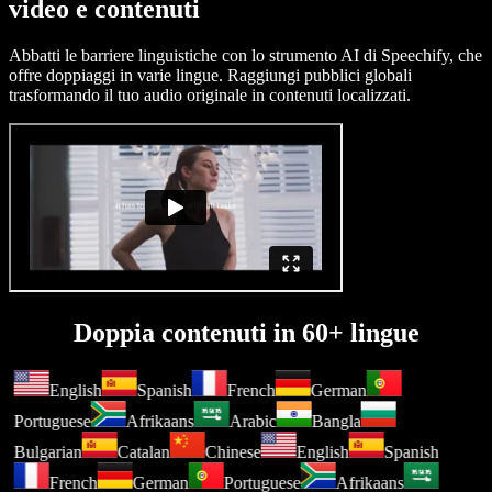
video e contenuti
Abbatti le barriere linguistiche con lo strumento AI di Speechify, che
offre doppiaggi in varie lingue. Raggiungi pubblici globali
trasformando il tuo audio originale in contenuti localizzati.
Doppia contenuti in 60+ lingue
English
Spanish
French
German
Portuguese
Afrikaans
Arabic
Bangla
Bulgarian
Catalan
Chinese
English
Spanish
French
German
Portuguese
Afrikaans