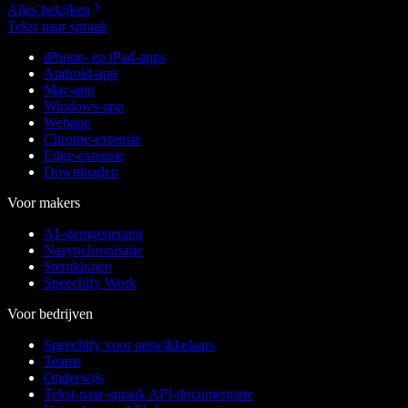
Alles bekijken
Tekst naar spraak
iPhone- en iPad-apps
Android-app
Mac-app
Windows-app
Webapp
Chrome-extensie
Edge-extensie
Downloaden
Voor makers
AI-stemgenerator
Nasynchronisatie
Stemklonen
Speechify Work
Voor bedrijven
Speechify voor ontwikkelaars
Teams
Onderwijs
Tekst-naar-spraak API-documentatie