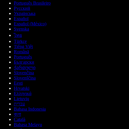
Português Brasileiro
Русский
Українська
Español
Español (México)
Svenska
ไทย
Türkçe
Tiếng Việt
Română
Português
Български
ქართული
Slovenčina
Slovenščina
Eesti
Hrvatski
Ελληνικά
Lietuvių
עברית
Bahasa Indonesia
বাংলা
Català
Bahasa Melayu