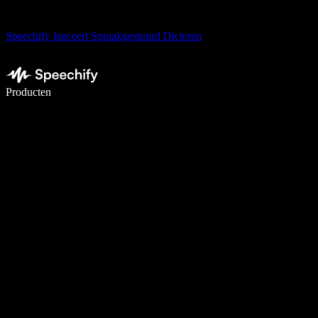
Speechify lanceert Spraakgestuurd Dicteren
Schrijf 5× sneller met spraaktypen
Producten
Meer informatie