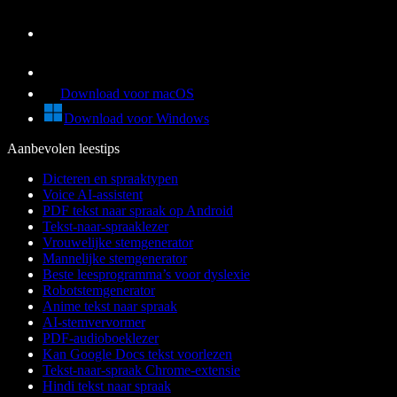
Download voor macOS
Download voor Windows
Aanbevolen leestips
Dicteren en spraaktypen
Voice AI-assistent
PDF tekst naar spraak op Android
Tekst-naar-spraaklezer
Vrouwelijke stemgenerator
Mannelijke stemgenerator
Beste leesprogramma’s voor dyslexie
Robotstemgenerator
Anime tekst naar spraak
AI-stemvervormer
PDF-audioboeklezer
Kan Google Docs tekst voorlezen
Tekst-naar-spraak Chrome-extensie
Hindi tekst naar spraak