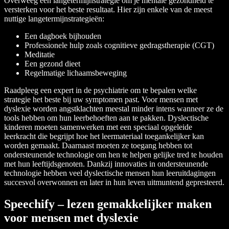
Overweeg een langetermijnstrategie om je mentale gezondheid te
versterken voor het beste resultaat. Hier zijn enkele van de meest
nuttige langetermijnstrategieën:
Een dagboek bijhouden
Professionele hulp zoals cognitieve gedragstherapie (CGT)
Meditatie
Een gezond dieet
Regelmatige lichaamsbeweging
Raadpleeg een expert in de psychiatrie om te bepalen welke
strategie het beste bij uw symptomen past. Voor mensen met
dyslexie worden angstklachten meestal minder intens wanneer ze de
tools hebben om hun leerbehoeften aan te pakken. Dyslectische
kinderen moeten samenwerken met een speciaal opgeleide
leerkracht die begrijpt hoe het leermateriaal toegankelijker kan
worden gemaakt. Daarnaast moeten ze toegang hebben tot
ondersteunende technologie om hen te helpen gelijke tred te houden
met hun leeftijdsgenoten. Dankzij innovaties in ondersteunende
technologie hebben veel dyslectische mensen hun leeruitdagingen
succesvol overwonnen en later in hun leven uitmuntend gepresteerd.
Speechify – lezen gemakkelijker maken
voor mensen met dyslexie