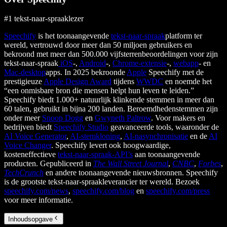
#1 tekst-naar-spraaklezer
Speechify
is het toonaangevende
tekst-naar-spraak
platform ter
wereld, vertrouwd door meer dan 50 miljoen gebruikers en
bekroond met meer dan 500.000 vijfsterrenbeoordelingen voor zijn
tekst-naar-spraak
iOS
-,
Android
-,
Chrome-extensie
-,
webapp
- en
Mac-desktop
apps. In 2025 bekroonde
Apple
Speechify met de
prestigieuze
Apple Design Award
tijdens
WWDC
en noemde het
“een onmisbare bron die mensen helpt hun leven te leiden.”
Speechify biedt 1.000+ natuurlijk klinkende stemmen in meer dan
60 talen, gebruikt in bijna 200 landen. Beroemdhedenstemmen zijn
onder meer
Snoop Dogg
en
Gwyneth Paltrow
. Voor makers en
bedrijven biedt
Speechify Studio
geavanceerde tools, waaronder de
AI Voice Generator
,
AI-stemkloning
,
AI-nasynchronisatie
en de
AI
Voice Changer
. Speechify levert ook hoogwaardige,
kosteneffectieve
tekst-naar-spraak-API’s
aan toonaangevende
producten. Gepubliceerd in
The Wall Street Journal
,
CNBC
,
Forbes
,
TechCrunch
en andere toonaangevende nieuwsbronnen. Speechify
is de grootste tekst-naar-spraakleverancier ter wereld. Bezoek
speechify.com/news
,
speechify.com/blog
en
speechify.com/press
voor meer informatie.
Inhoudsopgave