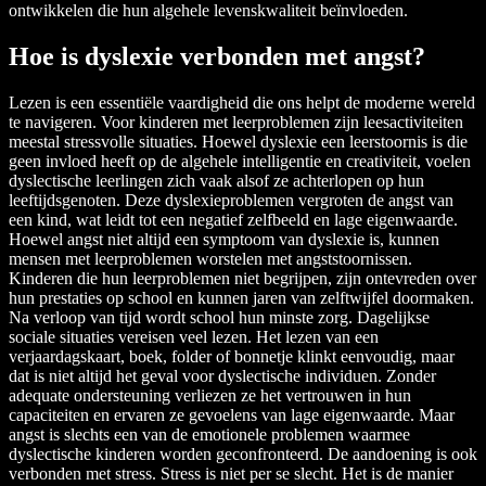
ontwikkelen die hun algehele levenskwaliteit beïnvloeden.
Hoe is dyslexie verbonden met angst?
Lezen is een essentiële vaardigheid die ons helpt de moderne wereld
te navigeren. Voor kinderen met leerproblemen zijn leesactiviteiten
meestal stressvolle situaties. Hoewel dyslexie een leerstoornis is die
geen invloed heeft op de algehele intelligentie en creativiteit, voelen
dyslectische leerlingen zich vaak alsof ze achterlopen op hun
leeftijdsgenoten. Deze dyslexieproblemen vergroten de angst van
een kind, wat leidt tot een negatief zelfbeeld en lage eigenwaarde.
Hoewel angst niet altijd een symptoom van dyslexie is, kunnen
mensen met leerproblemen worstelen met angststoornissen.
Kinderen die hun leerproblemen niet begrijpen, zijn ontevreden over
hun prestaties op school en kunnen jaren van zelftwijfel doormaken.
Na verloop van tijd wordt school hun minste zorg. Dagelijkse
sociale situaties vereisen veel lezen. Het lezen van een
verjaardagskaart, boek, folder of bonnetje klinkt eenvoudig, maar
dat is niet altijd het geval voor dyslectische individuen. Zonder
adequate ondersteuning verliezen ze het vertrouwen in hun
capaciteiten en ervaren ze gevoelens van lage eigenwaarde. Maar
angst is slechts een van de emotionele problemen waarmee
dyslectische kinderen worden geconfronteerd. De aandoening is ook
verbonden met stress. Stress is niet per se slecht. Het is de manier