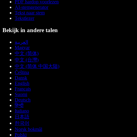
PDF hardop voorlezen
AI-stemgenerator
Tekst naar stem
Tekstlezer
Bekijk in andere talen
العربية
Magyar
中文 (简体)
中文 (台灣)
中文 (简体 中国大陆)
Čeština
Dansk
English
Français
Suomi
Deutsch
हिन्दी
Italiano
日本語
한국어
Norsk bokmål
Polski