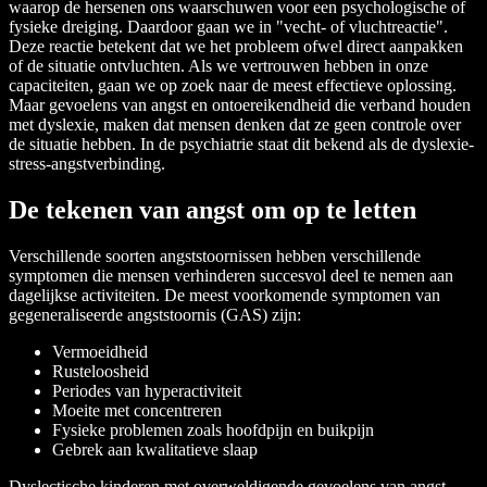
waarop de hersenen ons waarschuwen voor een psychologische of
fysieke dreiging. Daardoor gaan we in "vecht- of vluchtreactie".
Deze reactie betekent dat we het probleem ofwel direct aanpakken
of de situatie ontvluchten. Als we vertrouwen hebben in onze
capaciteiten, gaan we op zoek naar de meest effectieve oplossing.
Maar gevoelens van angst en ontoereikendheid die verband houden
met dyslexie, maken dat mensen denken dat ze geen controle over
de situatie hebben. In de psychiatrie staat dit bekend als de dyslexie-
stress-angstverbinding.
De tekenen van angst om op te letten
Verschillende soorten angststoornissen hebben verschillende
symptomen die mensen verhinderen succesvol deel te nemen aan
dagelijkse activiteiten. De meest voorkomende symptomen van
gegeneraliseerde angststoornis (GAS) zijn:
Vermoeidheid
Rusteloosheid
Periodes van hyperactiviteit
Moeite met concentreren
Fysieke problemen zoals hoofdpijn en buikpijn
Gebrek aan kwalitatieve slaap
Dyslectische kinderen met overweldigende gevoelens van angst