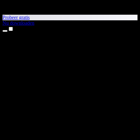
Probeer gratis
Nu downloaden
Producten
Tekst-naar-spraak
iPhone- en iPad-apps
Android-app
Chrome-extensie
Edge-extensie
Webapp
Mac-app
Windows-app