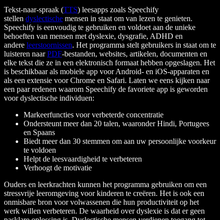
Tekst-naar-spraak (
TTS
) leesapps zoals Speechify
stellen
dyslectische
mensen in staat om van lezen te genieten.
Speechify is eenvoudig te gebruiken en voldoet aan de unieke
behoeften van mensen met dyslexie, dysgrafie, ADHD en
andere
leerstoornissen
. Het programma stelt gebruikers in staat om te
luisteren naar
PDF
-bestanden, websites, artikelen, documenten en
elke tekst die ze in een elektronisch formaat hebben opgeslagen. Het
is beschikbaar als mobiele app voor Android- en iOS-apparaten en
als een extensie voor Chrome en Safari. Laten we eens kijken naar
een paar redenen waarom Speechify de favoriete app is geworden
voor dyslectische individuen:
Markeerfuncties voor verbeterde concentratie
Ondersteunt meer dan 20 talen, waaronder Hindi, Portugees
en Spaans
Biedt meer dan 30 stemmen om aan uw persoonlijke voorkeur
te voldoen
Helpt de leesvaardigheid te verbeteren
Verhoogt de motivatie
Ouders en leerkrachten kunnen het programma gebruiken om een
stressvrije leeromgeving voor kinderen te creëren. Het is ook een
onmisbare bron voor volwassenen die hun productiviteit op het
werk willen verbeteren. De waarheid over dyslexie is dat er geen
pasklare oplossing is. Dyslectische mensen verdienen toegang tot