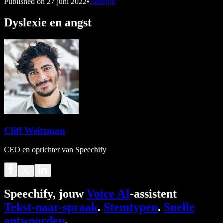
Published on
27 juni 2022
•
Zakelijk
Dyslexie en angst
Cliff Weitzman
CEO en oprichter van Speechify
Speechify, jouw
Voice AI
-assistent
Tekst-naar-spraak
.
Stemtypen
.
Snelle
antwoorden
.