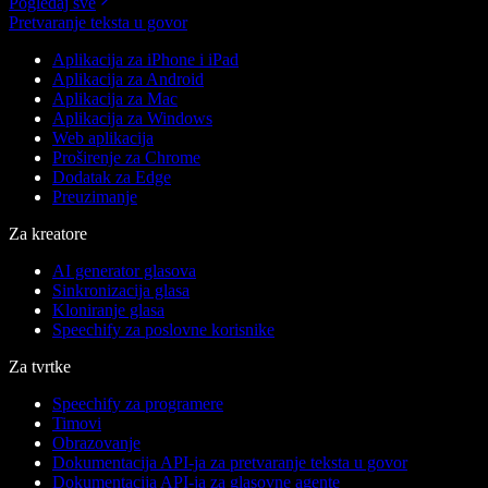
Pogledaj sve
Pretvaranje teksta u govor
Aplikacija za iPhone i iPad
Aplikacija za Android
Aplikacija za Mac
Aplikacija za Windows
Web aplikacija
Proširenje za Chrome
Dodatak za Edge
Preuzimanje
Za kreatore
AI generator glasova
Sinkronizacija glasa
Kloniranje glasa
Speechify za poslovne korisnike
Za tvrtke
Speechify za programere
Timovi
Obrazovanje
Dokumentacija API-ja za pretvaranje teksta u govor
Dokumentacija API-ja za glasovne agente