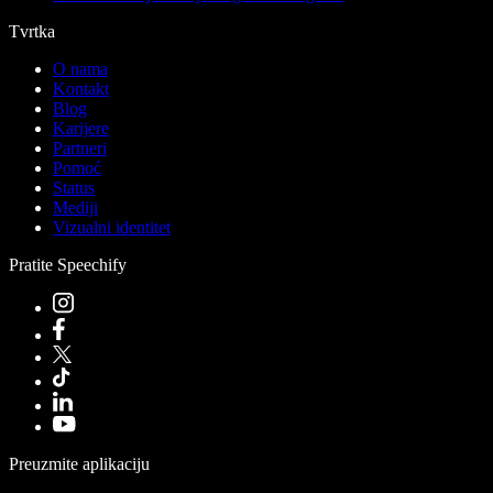
Tvrtka
O nama
Kontakt
Blog
Karijere
Partneri
Pomoć
Status
Mediji
Vizualni identitet
Pratite Speechify
Preuzmite aplikaciju