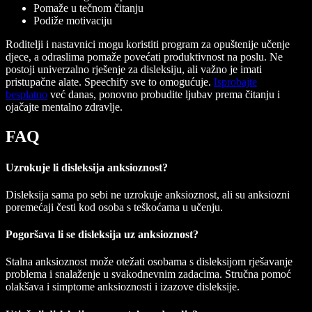
Pomaže u tečnom čitanju
Podiže motivaciju
Roditelji i nastavnici mogu koristiti program za opuštenije učenje
djece, a odraslima pomaže povećati produktivnost na poslu. Ne
postoji univerzalno rješenje za disleksiju, ali važno je imati
pristupačne alate. Speechify sve to omogućuje.
Isprobajte
besplatno
već danas, ponovno probudite ljubav prema čitanju i
ojačajte mentalno zdravlje.
FAQ
Uzrokuje li disleksija anksioznost?
Disleksija sama po sebi ne uzrokuje anksioznost, ali su anksiozni
poremećaji česti kod osoba s teškoćama u učenju.
Pogoršava li se disleksija uz anksioznost?
Stalna anksioznost može otežati osobama s disleksijom rješavanje
problema i snalaženje u svakodnevnim zadacima. Stručna pomoć
olakšava i simptome anksioznosti i izazove disleksije.