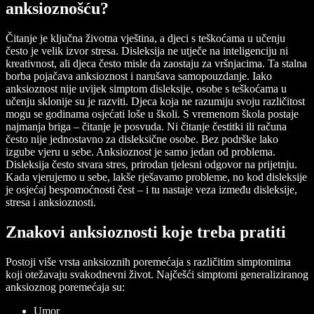
anksioznošću?
Čitanje je ključna životna vještina, a djeci s teškoćama u učenju
često je velik izvor stresa. Disleksija ne utječe na inteligenciju ni
kreativnost, ali djeca često misle da zaostaju za vršnjacima. Ta stalna
borba pojačava anksioznost i narušava samopouzdanje. Iako
anksioznost nije uvijek simptom disleksije, osobe s teškoćama u
učenju sklonije su je razviti. Djeca koja ne razumiju svoju različitost
mogu se godinama osjećati loše u školi. S vremenom škola postaje
najmanja briga – čitanje je posvuda. Ni čitanje čestitki ili računa
često nije jednostavno za disleksične osobe. Bez podrške lako
izgube vjeru u sebe. Anksioznost je samo jedan od problema.
Disleksija često stvara stres, prirodan tjelesni odgovor na prijetnju.
Kada vjerujemo u sebe, lakše rješavamo probleme, no kod disleksije
je osjećaj bespomoćnosti čest – i tu nastaje veza između disleksije,
stresa i anksioznosti.
Znakovi anksioznosti koje treba pratiti
Postoji više vrsta anksioznih poremećaja s različitim simptomima
koji otežavaju svakodnevni život. Najčešći simptomi generaliziranog
anksioznog poremećaja su:
Umor