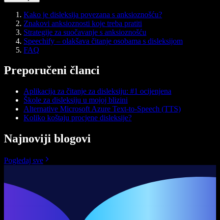
Kako je disleksija povezana s anksioznošću?
Znakovi anksioznosti koje treba pratiti
Strategije za suočavanje s anksioznošću
Speechify – olakšava čitanje osobama s disleksijom
FAQ
Preporučeni članci
Aplikacija za čitanje za disleksiju: #1 ocijenjena
Škole za disleksiju u mojoj blizini
Alternative Microsoft Azure Text-to-Speech (TTS)
Koliko koštaju procjene disleksije?
Najnoviji blogovi
Pogledaj sve