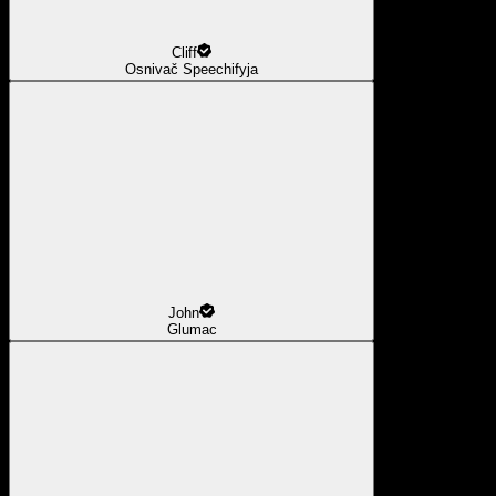
Cliff
Osnivač Speechifyja
John
Glumac