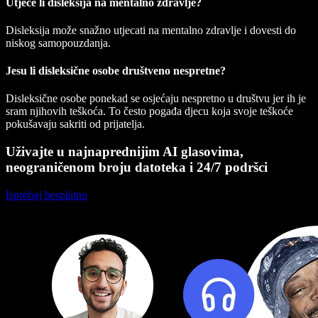
Utječe li disleksija na mentalno zdravlje?
Disleksija može snažno utjecati na mentalno zdravlje i dovesti do
niskog samopouzdanja.
Jesu li disleksične osobe društveno nespretne?
Disleksične osobe ponekad se osjećaju nespretno u društvu jer ih je
sram njihovih teškoća. To često pogađa djecu koja svoje teškoće
pokušavaju sakriti od prijatelja.
Uživajte u najnaprednijim AI glasovima,
neograničenom broju datoteka i 24/7 podršci
Isprobaj besplatno