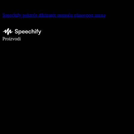
Speechify pokreće diktiranje pomoću glasovnog unosa
Pišite 5× brže uz glasovno diktiranje
Proizvodi
Saznajte više