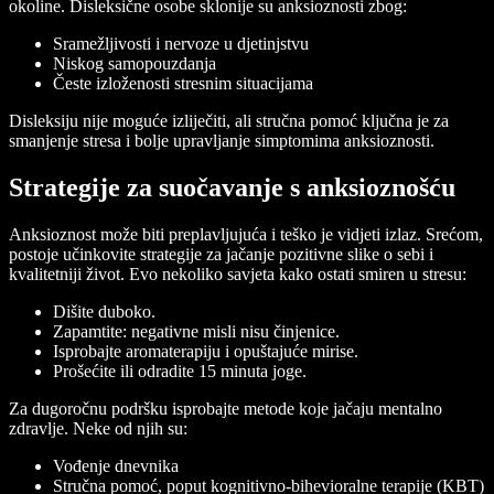
okoline. Disleksične osobe sklonije su anksioznosti zbog:
Sramežljivosti i nervoze u djetinjstvu
Niskog samopouzdanja
Česte izloženosti stresnim situacijama
Disleksiju nije moguće izliječiti, ali stručna pomoć ključna je za
smanjenje stresa i bolje upravljanje simptomima anksioznosti.
Strategije za suočavanje s anksioznošću
Anksioznost može biti preplavljujuća i teško je vidjeti izlaz. Srećom,
postoje učinkovite strategije za jačanje pozitivne slike o sebi i
kvalitetniji život. Evo nekoliko savjeta kako ostati smiren u stresu:
Dišite duboko.
Zapamtite: negativne misli nisu činjenice.
Isprobajte aromaterapiju i opuštajuće mirise.
Prošećite ili odradite 15 minuta joge.
Za dugoročnu podršku isprobajte metode koje jačaju mentalno
zdravlje. Neke od njih su:
Vođenje dnevnika
Stručna pomoć, poput kognitivno-bihevioralne terapije (KBT)