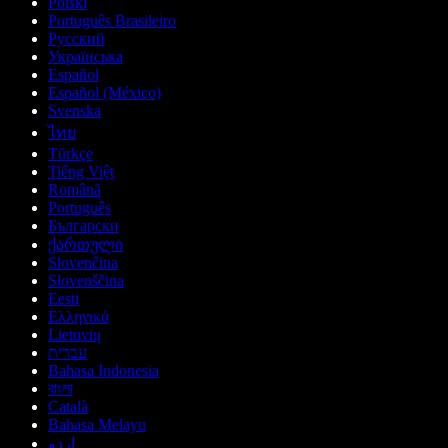
Polski
Português Brasileiro
Русский
Українська
Español
Español (México)
Svenska
ไทย
Türkçe
Tiếng Việt
Română
Português
Български
ქართული
Slovenčina
Slovenščina
Eesti
Ελληνικά
Lietuvių
עברית
Bahasa Indonesia
বাংলা
Català
Bahasa Melayu
اردو