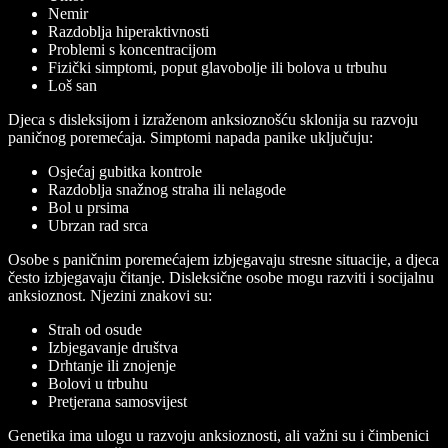
Nemir
Razdoblja hiperaktivnosti
Problemi s koncentracijom
Fizički simptomi, poput glavobolje ili bolova u trbuhu
Loš san
Djeca s disleksijom i izraženom anksioznošću sklonija su razvoju
paničnog poremećaja. Simptomi napada panike uključuju:
Osjećaj gubitka kontrole
Razdoblja snažnog straha ili nelagode
Bol u prsima
Ubrzan rad srca
Osobe s paničnim poremećajem izbjegavaju stresne situacije, a djeca
često izbjegavaju čitanje. Disleksične osobe mogu razviti i socijalnu
anksioznost. Njezini znakovi su:
Strah od osude
Izbjegavanje društva
Drhtanje ili znojenje
Bolovi u trbuhu
Pretjerana samosvijest
Genetika ima ulogu u razvoju anksioznosti, ali važni su i čimbenici