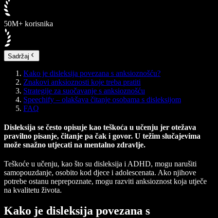
50M+ korisnika
Sadržaj
Kako je disleksija povezana s anksioznošću?
Znakovi anksioznosti koje treba pratiti
Strategije za suočavanje s anksioznošću
Speechify – olakšava čitanje osobama s disleksijom
FAQ
Disleksija se često opisuje kao teškoća u učenju jer otežava
pravilno pisanje, čitanje pa čak i govor. U težim slučajevima
može snažno utjecati na mentalno zdravlje.
Teškoće u učenju, kao što su disleksija i ADHD, mogu narušiti
samopouzdanje, osobito kod djece i adolescenata. Ako njihove
potrebe ostanu neprepoznate, mogu razviti anksioznost koja utječe
na kvalitetu života.
Kako je disleksija povezana s