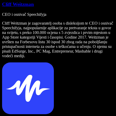
Cliff Weitzman
CEO i osnivač Speechifyja
Cliff Weitzman je zagovaratelj osoba s disleksijom te CEO i osnivač
Speechifyja, najpopularnije aplikacije za pretvaranje teksta u govor
na svijetu, s preko 100.000 ocjena s 5 zvjezdica i prvim mjestom u
App Store kategoriji Vijesti i časopisi. Godine 2017. Weitzman je
uvršten na Forbesovu listu 30 ispod 30 zbog rada na poboljšanju
pristupačnosti interneta za osobe s teškoćama u učenju. O njemu su
pisali EdSurge, Inc., PC Mag, Entrepreneur, Mashable i drugi
vodeći mediji.