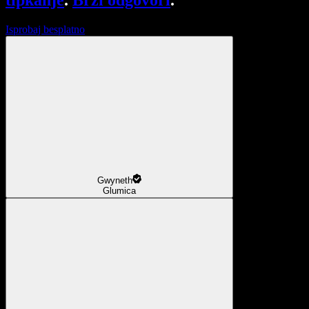
tipkanje
.
Brzi odgovori
.
Isprobaj besplatno
Gwyneth
Glumica