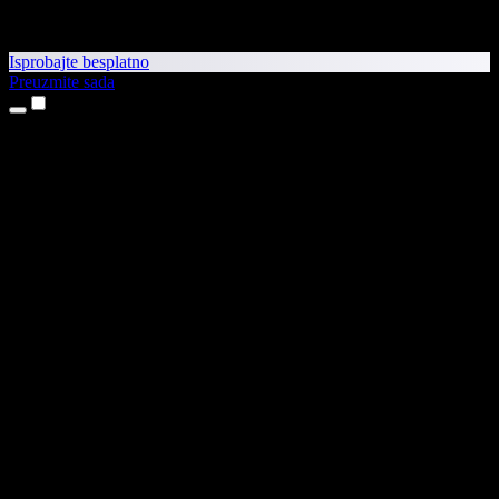
Isprobajte besplatno
Preuzmite sada
Proizvodi
Pretvaranje teksta u govor
Aplikacije za iPhone i iPad
Aplikacija za Android
Proširenje za Chrome
Proširenje za Edge
Web-aplikacija
Aplikacija za Mac
Aplikacija za Windows