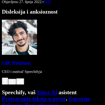
Objavljeno
27. lipnja 2022.
•
B2B
Disleksija i anksioznost
Cliff Weitzman
CEO i osnivač Speechifyja
Speechify, vaš
Voice AI
asistent
Pretvaranje teksta u govor
.
Govorno