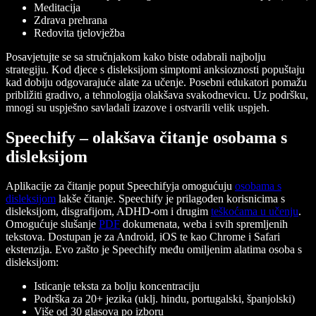
Meditacija
Zdrava prehrana
Redovita tjelovježba
Posavjetujte se sa stručnjakom kako biste odabrali najbolju
strategiju. Kod djece s disleksijom simptomi anksioznosti popuštaju
kad dobiju odgovarajuće alate za učenje. Posebni edukatori pomažu
približiti gradivo, a tehnologija olakšava svakodnevicu. Uz podršku,
mnogi su uspješno savladali izazove i ostvarili velik uspjeh.
Speechify – olakšava čitanje osobama s
disleksijom
Aplikacije za čitanje poput Speechifyja omogućuju
osobama s
disleksijom
lakše čitanje. Speechify je prilagođen korisnicima s
disleksijom, disgrafijom, ADHD-om i drugim
teškoćama u učenju
.
Omogućuje slušanje
PDF
dokumenata, weba i svih spremljenih
tekstova. Dostupan je za Android, iOS te kao Chrome i Safari
ekstenzija. Evo zašto je Speechify među omiljenim alatima osoba s
disleksijom:
Isticanje teksta za bolju koncentraciju
Podrška za 20+ jezika (uklj. hindu, portugalski, španjolski)
Više od 30 glasova po izboru