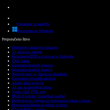
Preuzmite za macOS
Preuzmite za Windows
Preporučeno štivo
Diktiranje i glasovno tipkanje
AI glasovni asistent
Pretvaranje PDF-a u govor na Androidu
Čitač teksta
Generator ženskih glasova
Generator muških glasova
Najbolji alati za čitanje za disleksiju
Generator robotskih glasova
Anime tekst u govor
AI alat za promjenu glasa
Audio čitač PDF-ova
Može li Google Docs čitati naglas?
Proširenje za Chrome za pretvaranje teksta u govor
Pretvaranje hindskog teksta u govor
Čitanje PDF-a naglas