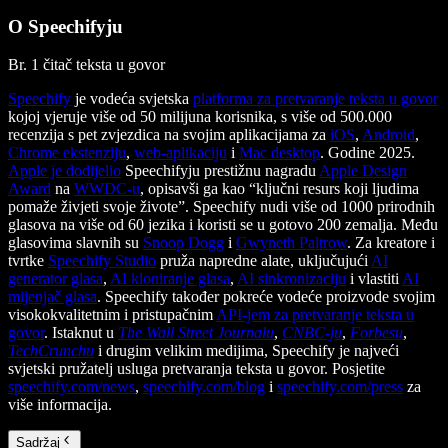
O Speechifyju
Br. 1 čitač teksta u govor
Speechify
je vodeća svjetska
platforma za pretvaranje teksta u govor
kojoj vjeruje više od 50 milijuna korisnika, s više od 500.000
recenzija s pet zvjezdica na svojim aplikacijama za
iOS
,
Android
,
Chrome ekstenziju
,
web-aplikaciju
i
Mac desktop
. Godine 2025.
Apple je dodijelio
Speechifyju prestižnu nagradu
Apple Design
Award
na
WWDC-u
, opisavši ga kao “ključni resurs koji ljudima
pomaže živjeti svoje živote”. Speechify nudi više od 1000 prirodnih
glasova na više od 60 jezika i koristi se u gotovo 200 zemalja. Među
glasovima slavnih su
Snoop Dogg
i
Gwyneth Paltrow
. Za kreatore i
tvrtke
Speechify Studio
pruža napredne alate, uključujući
AI
generator glasa
,
AI kloniranje glasa
,
AI sinkronizaciju
i vlastiti
AI
mijenjač glasa
. Speechify također pokreće vodeće proizvode svojim
visokokvalitetnim i pristupačnim
API-jem za pretvaranje teksta u
govor
. Istaknut u
The Wall Street Journalu
,
CNBC-ju
,
Forbesu
,
TechCrunchu
i drugim velikim medijima, Speechify je najveći
svjetski pružatelj usluga pretvaranja teksta u govor. Posjetite
speechify.com/news
,
speechify.com/blog
i
speechify.com/press
za
više informacija.
Sadržaj