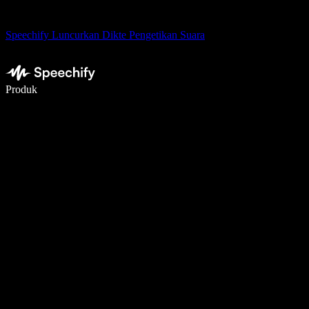
Speechify Luncurkan Dikte Pengetikan Suara
Menulis 5× lebih cepat dengan dikte suara
Produk
Pelajari lebih lanjut