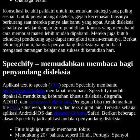
Olahraga teratur
Konsultasi ke ahli psikiatri untuk menentukan strategi yang paling
sesuai. Untuk penyandang disleksia, gejala kecemasan biasanya
berkurang saat mereka punya alat bantu yang tepat. Anak disleksia
sebaiknya belajar dengan guru pendidikan khusus yang memahami
cara membuat materi lebih mudah dipahami. Mereka juga butuh
teknologi pendukung agar dapat mengikuti teman-temannya. Berkat
teknologi bantu, banyak penyandang disleksia yang berhasil
mengatasi tantangan belajar dan sukses di kemudian hari.
Speechify – memudahkan membaca bagi
penyandang disleksia
Aplikasi text to speech (
TTS
) seperti Speechify membantu
penyandang disleksia
menikmati membaca. Speechify mudah
dipakai & mendukung kebutuhan khusus disleksia, disgrafia,
ADHD, dan
gangguan belajar lain
. Pengguna bisa mendengarkan
file
PDF
, situs web, dokumen, dan teks digital lain. Tersedia sebagai
aplikasi Android/iOS dan
ekstensi Chrome
/Safari. Berikut beberapa
alasan Speechify jadi aplikasi andalan penyandang disleksia:
Fitur highlight untuk membantu fokus
Mendukung 20+ bahasa, seperti Hindi, Portugis, Spanyol