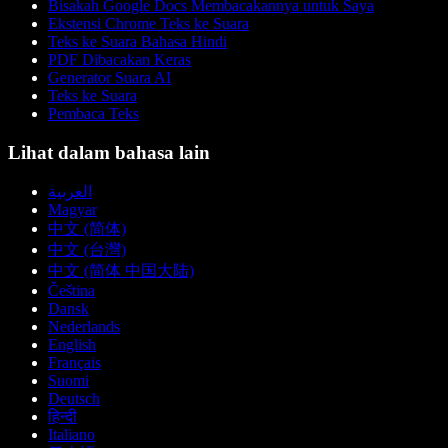
Bisakah Google Docs Membacakannya untuk Saya
Ekstensi Chrome Teks ke Suara
Teks ke Suara Bahasa Hindi
PDF Dibacakan Keras
Generator Suara AI
Teks ke Suara
Pembaca Teks
Lihat dalam bahasa lain
العربية
Magyar
中文 (简体)
中文 (台灣)
中文 (简体 中国大陆)
Čeština
Dansk
Nederlands
English
Français
Suomi
Deutsch
हिन्दी
Italiano