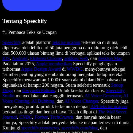
Tentang Speechify
#1 Pembaca Teks ke Ucapan
Speechify
adalah platform
teks ke ucapan
terkemuka di dunia,
dipercaya oleh lebih dari 50 juta pengguna dan didukung oleh lebih
dari 500.000 ulasan bintang lima di berbagai aplikasi teks ke ucapan
iOS
,
Android
,
Ekstensi Chrome
,
aplikasi web
, dan
desktop Mac
.
Pada tahun 2025,
Apple memberikan
Speechify penghargaan
terhormat
Apple Design Award
di
WWDC
, menyebutnya sebagai
“sumber penting yang membantu orang menjalani hidup mereka.”
Speechify menawarkan 1.000+ suara alami dalam 60+ bahasa dan
digunakan di hampir 200 negara. Suara selebriti termasuk
Snoop
Dogg
dan
Gwyneth Paltrow
. Untuk kreator dan bisnis,
Speechify
Studio
menyediakan alat canggih, termasuk
AI Voice Generator
,
AI
Voice Cloning
,
AI Dubbing
, dan
AI Voice Changer
. Speechify juga
menyokong produk-produk terkemuka dengan
API teks ke ucapan
berkualitas tinggi dan hemat biaya. Telah diliput di
The Wall Street
Journal
,
CNBC
,
Forbes
,
TechCrunch
, dan banyak media besar
lainnya, Speechify adalah penyedia teks ke ucapan terbesar di dunia.
Kunjungi
speechify.com/news
,
speechify.com/blog
, dan