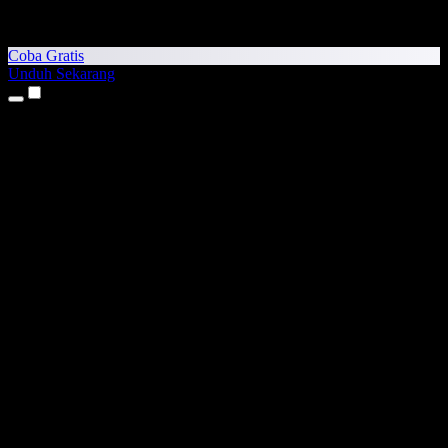
Coba Gratis
Unduh Sekarang
Produk
Teks ke Suara
Aplikasi iPhone & iPad
Aplikasi Android
Ekstensi Chrome
Ekstensi Edge
Aplikasi Web
Aplikasi Mac
Aplikasi Windows