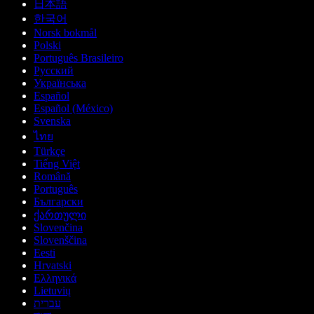
日本語
한국어
Norsk bokmål
Polski
Português Brasileiro
Русский
Українська
Español
Español (México)
Svenska
ไทย
Türkçe
Tiếng Việt
Română
Português
Български
ქართული
Slovenčina
Slovenščina
Eesti
Hrvatski
Ελληνικά
Lietuvių
עברית