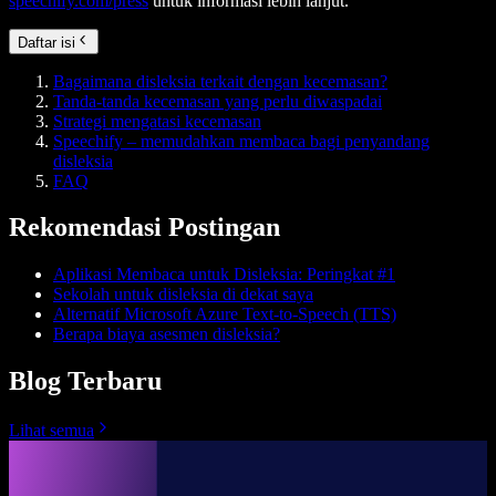
speechify.com/press
untuk informasi lebih lanjut.
Daftar isi
Bagaimana disleksia terkait dengan kecemasan?
Tanda-tanda kecemasan yang perlu diwaspadai
Strategi mengatasi kecemasan
Speechify – memudahkan membaca bagi penyandang
disleksia
FAQ
Rekomendasi Postingan
Aplikasi Membaca untuk Disleksia: Peringkat #1
Sekolah untuk disleksia di dekat saya
Alternatif Microsoft Azure Text-to-Speech (TTS)
Berapa biaya asesmen disleksia?
Blog Terbaru
Lihat semua