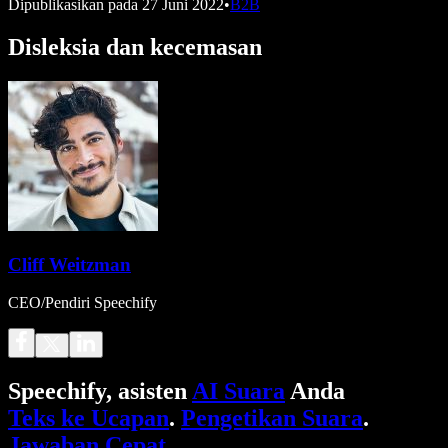
Dipublikasikan pada
27 Juni 2022
•
B2B
Disleksia dan kecemasan
Cliff Weitzman
CEO/Pendiri Speechify
Speechify, asisten
AI Suara
Anda
Teks ke Ucapan
.
Pengetikan Suara
.
Jawaban Cepat
.