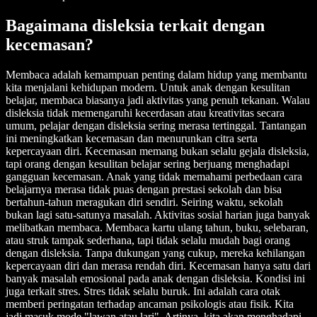
Bagaimana disleksia terkait dengan
kecemasan?
Membaca adalah kemampuan penting dalam hidup yang membantu
kita menjalani kehidupan modern. Untuk anak dengan kesulitan
belajar, membaca biasanya jadi aktivitas yang penuh tekanan. Walau
disleksia tidak memengaruhi kecerdasan atau kreativitas secara
umum, pelajar dengan disleksia sering merasa tertinggal. Tantangan
ini meningkatkan kecemasan dan menurunkan citra serta
kepercayaan diri. Kecemasan memang bukan selalu gejala disleksia,
tapi orang dengan kesulitan belajar sering berjuang menghadapi
gangguan kecemasan. Anak yang tidak memahami perbedaan cara
belajarnya merasa tidak puas dengan prestasi sekolah dan bisa
bertahun-tahun meragukan diri sendiri. Seiring waktu, sekolah
bukan lagi satu-satunya masalah. Aktivitas sosial harian juga banyak
melibatkan membaca. Membaca kartu ulang tahun, buku, selebaran,
atau struk tampak sederhana, tapi tidak selalu mudah bagi orang
dengan disleksia. Tanpa dukungan yang cukup, mereka kehilangan
kepercayaan diri dan merasa rendah diri. Kecemasan hanya satu dari
banyak masalah emosional pada anak dengan disleksia. Kondisi ini
juga terkait stres. Stres tidak selalu buruk. Ini adalah cara otak
memberi peringatan terhadap ancaman psikologis atau fisik. Kita
jadi masuk mode "lawan atau lari". Artinya, kita akan menghadapi