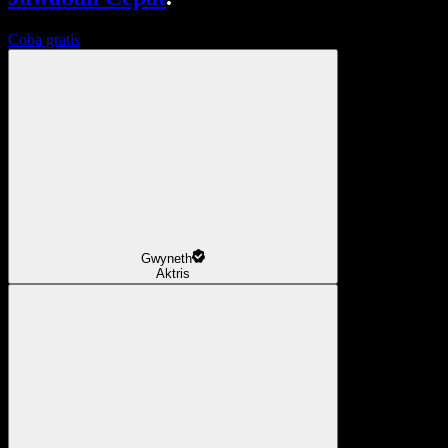
Coba gratis
Gwyneth
Aktris