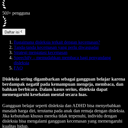
50J+ pengguna
Daftar isi
Bagaimana disleksia terkait dengan kecemasan?
Tanda-tanda kecemasan yang perlu diwaspadai
Strategi mengatasi kecemasan
Speechify – memudahkan membaca bagi penyandang
disleksia
FAQ
Disleksia sering digambarkan sebagai gangguan belajar karena
berdampak negatif pada kemampuan mengeja, membaca, dan
bahkan berbicara. Dalam kasus serius, disleksia dapat
memengaruhi kesehatan mental secara luas.
Gangguan belajar seperti disleksia dan ADHD bisa menyebabkan
masalah harga diri, terutama pada anak dan remaja dengan disleksia.
Jika kebutuhan khusus mereka tidak terpenuhi, individu dengan
disleksia bisa mengalami gangguan kecemasan yang memengaruhi
kualitas hidup.