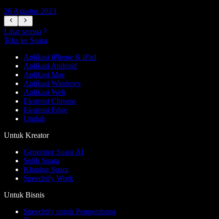
26 Agustus 2023
2
Lihat semua
Teks ke Suara
Aplikasi iPhone & iPad
Aplikasi Android
Aplikasi Mac
Aplikasi Windows
Aplikasi Web
Ekstensi Chrome
Ekstensi Edge
Unduh
Untuk Kreator
Generator Suara AI
Sulih Suara
Kloning Suara
Speechify Work
Untuk Bisnis
Speechify untuk Pengembang