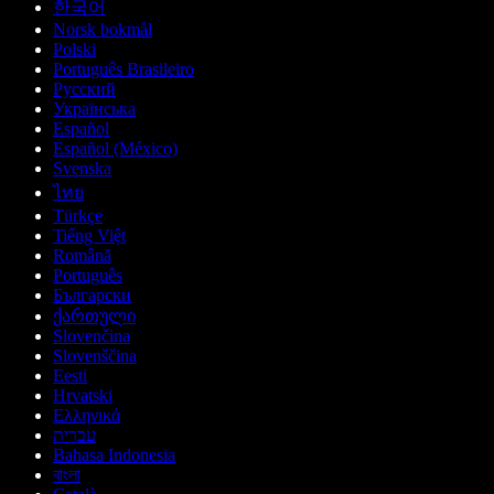
한국어
Norsk bokmål
Polski
Português Brasileiro
Русский
Українська
Español
Español (México)
Svenska
ไทย
Türkçe
Tiếng Việt
Română
Português
Български
ქართული
Slovenčina
Slovenščina
Eesti
Hrvatski
Ελληνικά
עברית
Bahasa Indonesia
বাংলা