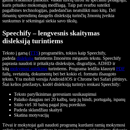
kuris pritaiko mokomąją medžiagą. Taip pat svarbu suteikti
pagalbines technologijas, padedančias neatsilikti nuo kitų. Dėl
išmanių sprendimų daugelis disleksiją turinčių žmonių įveikia
sunkumus ir sėkmingai siekia savo tikslų.
Speechify – lengvesnis skaitymas
disleksiją turintiems
Teksto į garsą (
TTS
) programėlės, tokios kaip Speechify,
padeda
disleksiją
turintiems žmonėms mėgautis tekstu. Speechify
paprasta naudoti ir pritaikyta disleksijos, disgrafijos, ADHD ir
kitą
mokymosi sutrikimą
turintiems. Programa leidžia klausyti
PDF
failų, svetainių, dokumentų bei bet kokio el. formatu išsaugoto
teksto. Yra mobili versija Android/iOS ir Chrome bei Safari plėtinys.
Štai kelios priežastys, kodėl disleksiją turintys renkasi Speechify:
Teksto paryškinimas geresniam susikaupimui
Palaiko daugiau nei 20 kalbų, tarp jų hindi, portugalų, ispanų
Siūlo virš 30 balsų pagal jūsų poreikius
Padeda sklandžiau skaityti
Skatina motyvaciją
Tėvai ir mokytojai gali naudoti programą kurdami ramią mokymosi