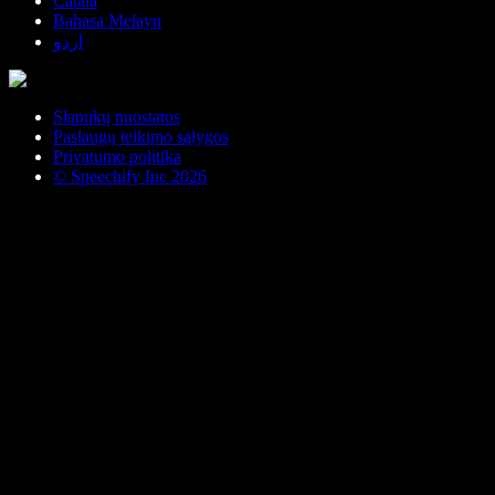
Català
Bahasa Melayu
اردو
Slapukų nuostatos
Paslaugų teikimo sąlygos
Privatumo politika
© Speechify Inc 2026