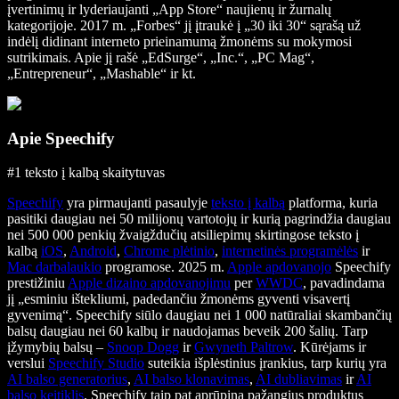
įvertinimų ir lyderiaujanti „App Store“ naujienų ir žurnalų
kategorijoje. 2017 m. „Forbes“ jį įtraukė į „30 iki 30“ sąrašą už
indėlį didinant interneto prieinamumą žmonėms su mokymosi
sutrikimais. Apie jį rašė „EdSurge“, „Inc.“, „PC Mag“,
„Entrepreneur“, „Mashable“ ir kt.
Apie Speechify
#1 teksto į kalbą skaitytuvas
Speechify
yra pirmaujanti pasaulyje
teksto į kalbą
platforma, kuria
pasitiki daugiau nei 50 milijonų vartotojų ir kurią pagrindžia daugiau
nei 500 000 penkių žvaigždučių atsiliepimų skirtingose teksto į
kalbą
iOS
,
Android
,
Chrome plėtinio
,
internetinės programėlės
ir
Mac darbalaukio
programose. 2025 m.
Apple apdovanojo
Speechify
prestižiniu
Apple dizaino apdovanojimu
per
WWDC
, pavadindama
jį „esminiu ištekliumi, padedančiu žmonėms gyventi visavertį
gyvenimą“. Speechify siūlo daugiau nei 1 000 natūraliai skambančių
balsų daugiau nei 60 kalbų ir naudojamas beveik 200 šalių. Tarp
įžymybių balsų –
Snoop Dogg
ir
Gwyneth Paltrow
. Kūrėjams ir
verslui
Speechify Studio
suteikia išplėstinius įrankius, tarp kurių yra
AI balso generatorius
,
AI balso klonavimas
,
AI dubliavimas
ir
AI
balso keitiklis
. Speechify taip pat aprūpina pažangius produktus