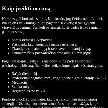
Kaip įveikti nerimą
Nerimas gali būti toks stiprus, kad atrodo, jog išeities nėra. Laimei,
yra keletas veiksmingų būdų pagerinti savivertę ir vėl gyventi
visavertį gyvenimą. Štai keli patarimai, kurie padės išlikti ramiam
patiriant stresą:
Sutelk dėmesį į kvėpavimą.
Prisimink, kad neigiamos mintys nėra tiesa.
Išbandyk aromaterapiją ir rask tave raminantį kvapą.
Trumpam išeik pasivaikščioti arba atlik 15 min jogos.
Pagalvok ir apie ilgalaikius metodus, kurie padės sustiprinti
psichologinę būseną. Štai kelios veiksmingos ilgalaikės strategijos:
Rašyk dienoraštį
Profesionali pagalba, pvz., kognityvinė elgesio terapija (KET)
Meditacija
Sveika mityba
Reguliari fizinė veikla
Pasikonsultuok su psichiatru, kad pasirinktum tau tinkamiausią
strategiją. Disleksiją turintiems žmonėms nerimas mažėja, kai jie
gauna reikiamus įrankius. Vaikai turėtų dirbti su specialiu pedagogu,