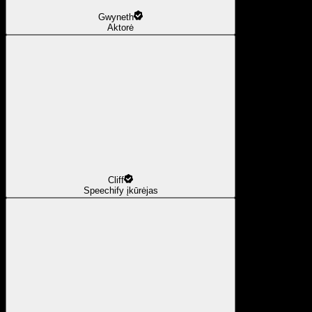
Gwyneth
Aktorė
Cliff
Speechify įkūrėjas