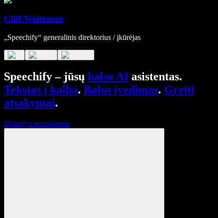
Cliff Weitzman
„Speechify“ generalinis direktorius / įkūrėjas
Speechify – jūsų
balso AI
asistentas.
Tekstas į kalbą
.
Balso įvedimas
.
Greiti
atsakymai
.
Išbandyti nemokamai