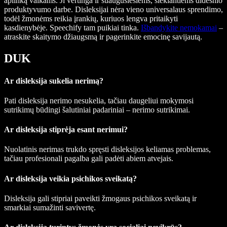
aplinką vaikams. Ji vertinga ir suaugusiesiems, siekiantiems didesnio
produktyvumo darbe. Disleksijai nėra vieno universalaus sprendimo,
todėl žmonėms reikia įrankių, kuriuos lengva pritaikyti
kasdienybėje. Speechify tam puikiai tinka.
Išbandykite nemokamai
–
atraskite skaitymo džiaugsmą ir pagerinkite emocinę savijautą.
DUK
Ar disleksija sukelia nerimą?
Pati disleksija nerimo nesukelia, tačiau daugeliui mokymosi
sutrikimų būdingi šalutiniai padariniai – nerimo sutrikimai.
Ar disleksija stiprėja esant nerimui?
Nuolatinis nerimas trukdo spręsti disleksijos keliamas problemas,
tačiau profesionali pagalba gali padėti abiem atvejais.
Ar disleksija veikia psichikos sveikatą?
Disleksija gali stipriai paveikti žmogaus psichikos sveikatą ir
smarkiai sumažinti savivertę.