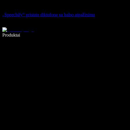
„Speechify“ pristato diktofoną su balso atpažinimu
Rašykite 5× greičiau naudodami diktavimą balsu
Produktai
Sužinokite daugiau