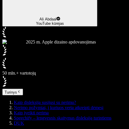
Ali Abdaal
YouTube kūrėjas
2025 m. Apple dizaino apdovanojimas
50 mln.+ vartotojų
Turinys
Kaip disleksija susijusi su nerimu?
Nerimo požymiai, į kuriuos verta atkreipti dėmesį
Kaip įveikti nerimą
Speechify – lengvesnis skaitymas disleksiją turintiems
DUK