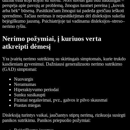
dažnai eina koja kojon su stresu. Nors stresas gali būti naudingas –
perspėja apie pavojų ar problemą, žmogus tuomet pereina į „kovok
arba bėk“ būseną. Pasitikinčiam žmogui tai padeda greičiau ieškoti
sprendimo. Tačiau nerimas ir nepasitikėjimas dėl disleksijos sukelia
bejėgiškumo jausmą. Psichiatrijoje tai vadinama disleksijos–streso–
nerimo ryšiu.
Nerimo požymiai, į kuriuos verta
atkreipti dėmesį
Yra įvairių nerimo sutrikimų su skirtingais simptomais, kurie trukdo
kasdieniam gyvenimui. Dažniausi generalizuoto nerimo sutrikimo
(GAD) simptomai:
Nuovargis
Neramumas
Hiperaktyvumo periodai
Sunku susikaupti
Fiziniai negalavimai, pvz., galvos ir pilvo skausmai
Prastas miegas
Disleksiją turintys vaikai, jaučiantys stiprų nerimą, rizikuoja susirgti
panikos sutrikimu. Panikos priepuolio požymiai: