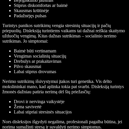
Bejėgiškumo jausmas
Stiprus diskomfortas ar baimė
Skausmas krūtinėje
Padažnėjęs pulsas
Turintys panikos sutrikimų vengia stresinių situacijų ir pačių
priepuolių. Disleksiją turintiems vaikams tai dažnai reiškia skaitymo
užduočių vengimą. Kitas dažnas sutrikimas – socialinio nerimo
sutrikimas. Jo simptomai:
Baimė būti vertinamam
Vengimas socialinių situacijų
Drebulys ar prakaitavimas
Pilvo skausmai
Labai stiprus drovumas
Nerimo sutrikimų išsivystymui įtakos turi genetika. Vis dėlto
mokslininkai mano, kad aplinka tokia pat svarbi. Disleksiją turintys
žmonės dažniau patiria nerimą dėl šių priežasčių:
Drovi ir nervinga vaikystėje
Žema savivertė
Labai stipriai stresinės situacijos
Nors disleksijos išgydyti negalima, profesionali pagalba būtina, jei
norima sumažinti stresą ir suvaldyti nerimo simptomus.