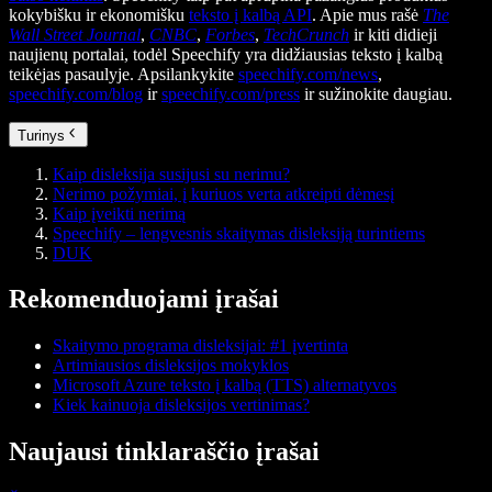
kokybišku ir ekonomišku
teksto į kalbą API
. Apie mus rašė
The
Wall Street Journal
,
CNBC
,
Forbes
,
TechCrunch
ir kiti didieji
naujienų portalai, todėl Speechify yra didžiausias teksto į kalbą
teikėjas pasaulyje. Apsilankykite
speechify.com/news
,
speechify.com/blog
ir
speechify.com/press
ir sužinokite daugiau.
Turinys
Kaip disleksija susijusi su nerimu?
Nerimo požymiai, į kuriuos verta atkreipti dėmesį
Kaip įveikti nerimą
Speechify – lengvesnis skaitymas disleksiją turintiems
DUK
Rekomenduojami įrašai
Skaitymo programa disleksijai: #1 įvertinta
Artimiausios disleksijos mokyklos
Microsoft Azure teksto į kalbą (TTS) alternatyvos
Kiek kainuoja disleksijos vertinimas?
Naujausi tinklaraščio įrašai