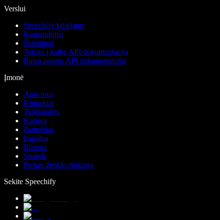
Verslui
Speechify kūrėjams
Komandoms
Švietimui
Teksto į kalbą API dokumentacija
Balso agentų API dokumentacija
Įmonė
Apie mus
Kontaktai
Tinklaraštis
Karjera
Partneriai
Pagalba
Būsena
Spauda
Prekės ženklo rinkinys
Sekite Speechify