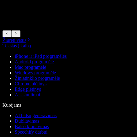
2
Žiūrėti visus
Tekstas į kalbą
iPhone ir iPad programėlės
Android programėlė
Mac programėlė
Windows programėlė
Žiniatinklio programėlė
Chrome plėtinys
Edge plėtinys
Atsisiuntimai
Kūrėjams
AI balsų generavimas
Dubliavimas
Balso klonavimas
Speechify darbui