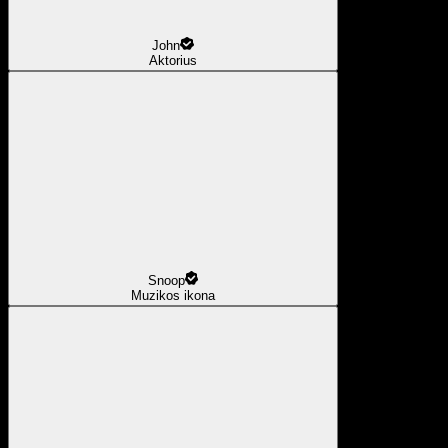
John
Aktorius
Snoop
Muzikos ikona