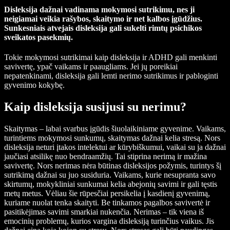
Disleksija dažnai vadinama mokymosi sutrikimu, nes ji
neigiamai veikia rašybos, skaitymo ir net kalbos įgūdžius.
Sunkesniais atvejais disleksija gali sukelti rimtų psichikos
sveikatos pasekmių.
Tokie mokymosi sutrikimai kaip disleksija ir ADHD gali menkinti
savivertę, ypač vaikams ir paaugliams. Jei jų poreikiai
nepatenkinami, disleksija gali lemti nerimo sutrikimus ir pabloginti
gyvenimo kokybę.
Kaip disleksija susijusi su nerimu?
Skaitymas – labai svarbus įgūdis šiuolaikiniame gyvenime. Vaikams,
turintiems mokymosi sunkumų, skaitymas dažnai kelia stresą. Nors
disleksija neturi įtakos intelektui ar kūrybiškumui, vaikai su ja dažnai
jaučiasi atsilikę nuo bendraamžių. Tai stiprina nerimą ir mažina
savivertę. Nors nerimas nėra būtinas disleksijos požymis, turintys šį
sutrikimą dažnai su juo susiduria. Vaikams, kurie nesupranta savo
skirtumų, mokykliniai sunkumai kelia abejonių savimi ir gali tęstis
metų metus. Vėliau šie rūpesčiai persikelia į kasdienį gyvenimą,
kuriame nuolat tenka skaityti. Be tinkamos pagalbos savivertė ir
pasitikėjimas savimi smarkiai nukenčia. Nerimas – tik viena iš
emocinių problemų, kurios vargina disleksiją turinčius vaikus. Jis