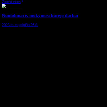
Žiūrėti visus
Nuotoliniai e. mokymosi kūrėjo darbai
2023 m. rugpjūčio 26 d.