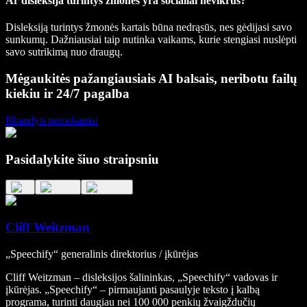
Ar disleksija turintys žmonės yra socialiai nevikrūs?
Disleksiją turintys žmonės kartais būna nedrąsūs, nes gėdijasi savo
sunkumų. Dažniausiai taip nutinka vaikams, kurie stengiasi nuslėpti
savo sutrikimą nuo draugų.
Mėgaukitės pažangiausiais AI balsais, neribotu failų
kiekiu ir 24/7 pagalba
Išbandyti nemokamai
Pasidalykite šiuo straipsniu
Cliff Weitzman
„Speechify“ generalinis direktorius / įkūrėjas
Cliff Weitzman – disleksijos šalininkas, „Speechify“ vadovas ir
įkūrėjas. „Speechify“ – pirmaujanti pasaulyje teksto į kalbą
programa, turinti daugiau nei 100 000 penkių žvaigždučių