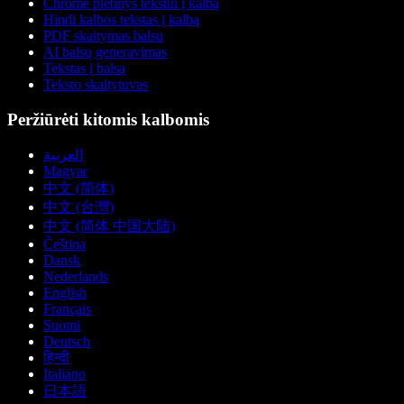
Chrome plėtinys tekstui į kalbą
Hindi kalbos tekstas į kalbą
PDF skaitymas balsu
AI balsų generavimas
Tekstas į balsą
Teksto skaitytuvas
Peržiūrėti kitomis kalbomis
العربية
Magyar
中文 (简体)
中文 (台灣)
中文 (简体 中国大陆)
Čeština
Dansk
Nederlands
English
Français
Suomi
Deutsch
हिन्दी
Italiano
日本語