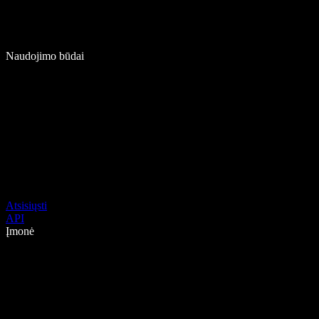
Naudojimo būdai
Atsisiųsti
API
Įmonė