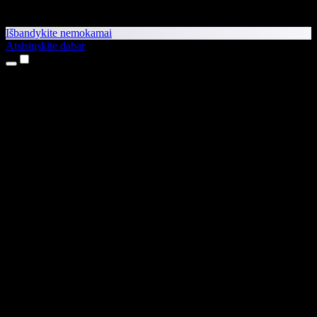
Išbandykite nemokamai
Atsisiųskite dabar
Produktai
Teksto skaitymas balsu
iPhone ir iPad programėlės
Android programėlė
Chrome plėtinys
Edge plėtinys
Interneto programėlė
Mac programėlė
Windows programėlė
AI balso generatorius
Įgarsinimas
Dubliavimas
Balso klonavimas