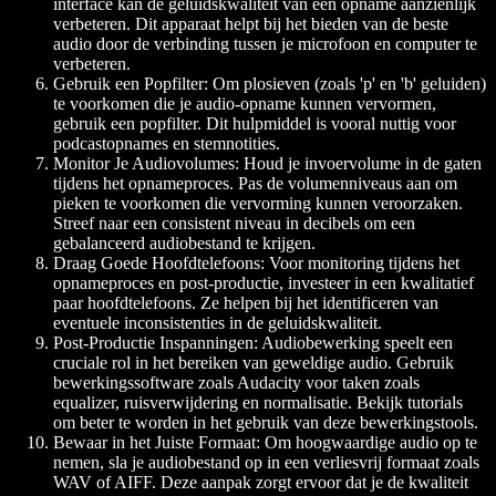
interface kan de geluidskwaliteit van een opname aanzienlijk
verbeteren. Dit apparaat helpt bij het bieden van de beste
audio door de verbinding tussen je microfoon en computer te
verbeteren.
Gebruik een Popfilter:
Om plosieven (zoals 'p' en 'b' geluiden)
te voorkomen die je audio-opname kunnen vervormen,
gebruik een popfilter. Dit hulpmiddel is vooral nuttig voor
podcastopnames en stemnotities.
Monitor Je Audiovolumes:
Houd je invoervolume in de gaten
tijdens het opnameproces. Pas de volumenniveaus aan om
pieken te voorkomen die vervorming kunnen veroorzaken.
Streef naar een consistent niveau in decibels om een
gebalanceerd audiobestand te krijgen.
Draag Goede Hoofdtelefoons:
Voor monitoring tijdens het
opnameproces en post-productie, investeer in een kwalitatief
paar hoofdtelefoons. Ze helpen bij het identificeren van
eventuele inconsistenties in de geluidskwaliteit.
Post-Productie Inspanningen:
Audiobewerking speelt een
cruciale rol in het bereiken van geweldige audio. Gebruik
bewerkingssoftware zoals Audacity voor taken zoals
equalizer, ruisverwijdering en normalisatie. Bekijk tutorials
om beter te worden in het gebruik van deze bewerkingstools.
Bewaar in het Juiste Formaat:
Om hoogwaardige audio op te
nemen, sla je audiobestand op in een verliesvrij formaat zoals
WAV of AIFF. Deze aanpak zorgt ervoor dat je de kwaliteit