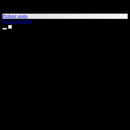
Probeer gratis
Nu downloaden
Producten
Tekst-naar-spraak
iPhone- en iPad-apps
Android-app
Chrome-extensie
Edge-extensie
Webapp
Mac-app
Windows-app