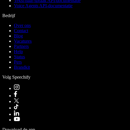
Tekst-naar-spraak API-documentatie
Voice Agents API-documentatie
Bedrijf
Over ons
Contact
Blog
Vacatures
Partners
Help
Status
Pers
Brandkit
Volg Speechify
Download de app