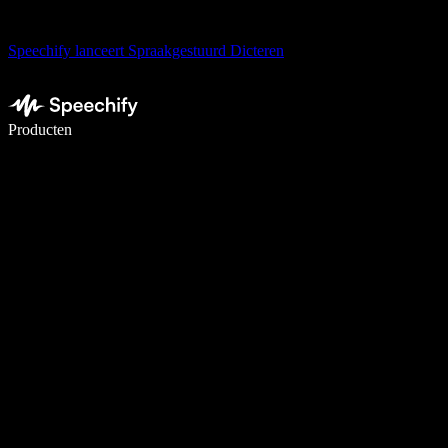
Speechify lanceert Spraakgestuurd Dicteren
Schrijf 5× sneller met spraaktypen
Producten
Meer informatie