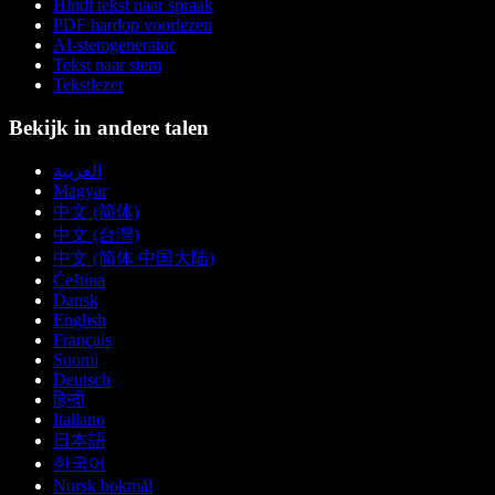
Hindi tekst naar spraak
PDF hardop voorlezen
AI-stemgenerator
Tekst naar stem
Tekstlezer
Bekijk in andere talen
العربية
Magyar
中文 (简体)
中文 (台灣)
中文 (简体 中国大陆)
Čeština
Dansk
English
Français
Suomi
Deutsch
हिन्दी
Italiano
日本語
한국어
Norsk bokmål