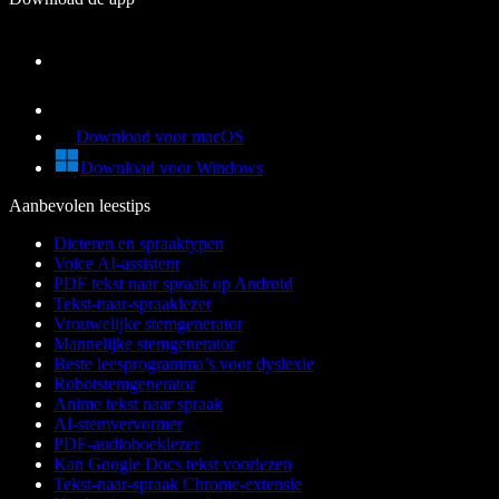
Download voor macOS
Download voor Windows
Aanbevolen leestips
Dicteren en spraaktypen
Voice AI-assistent
PDF tekst naar spraak op Android
Tekst-naar-spraaklezer
Vrouwelijke stemgenerator
Mannelijke stemgenerator
Beste leesprogramma’s voor dyslexie
Robotstemgenerator
Anime tekst naar spraak
AI-stemvervormer
PDF-audioboeklezer
Kan Google Docs tekst voorlezen
Tekst-naar-spraak Chrome-extensie