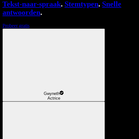
Tekst-naar-spraak
.
Stemtypen
.
Snelle
antwoorden
.
Probeer gratis
Gwyneth
Actrice