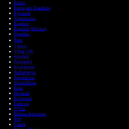
Polski
Português Brasileiro
Русский
Українська
Español
Español (México)
Svenska
ไทย
Türkçe
Tiếng Việt
Română
Português
Български
ქართული
Slovenčina
Slovenščina
Eesti
Hrvatski
Ελληνικά
Lietuvių
עברית
Bahasa Indonesia
বাংলা
Català