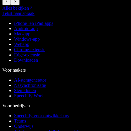
Alles bekijken
Tekst naar spraak
iPhone- en iPad-apps
Android-app
Mac-app
Windows-app
Webapp
Chrome-extensie
Edge-extensie
Downloaden
Voor makers
AI-stemgenerator
Nasynchronisatie
Stemklonen
Speechify Work
Voor bedrijven
Speechify voor ontwikkelaars
Teams
Onderwijs