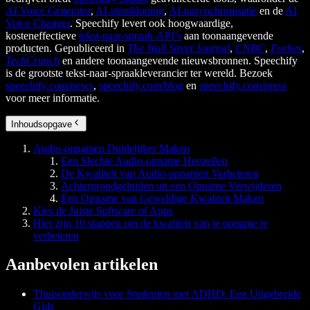
AI Voice Generator
,
AI-stemkloning
,
AI-nasynchronisatie
en de
AI
Voice Changer
. Speechify levert ook hoogwaardige,
kosteneffectieve
tekst-naar-spraak-API’s
aan toonaangevende
producten. Gepubliceerd in
The Wall Street Journal
,
CNBC
,
Forbes
,
TechCrunch
en andere toonaangevende nieuwsbronnen. Speechify
is de grootste tekst-naar-spraakleverancier ter wereld. Bezoek
speechify.com/news
,
speechify.com/blog
en
speechify.com/press
voor meer informatie.
Inhoudsopgave
Audio-opnamen Duidelijker Maken
Een Slechte Audio-opname Herstellen
De Kwaliteit van Audio-opnamen Verbeteren
Achtergrondgeluiden uit een Opname Verwijderen
Een Opname van Geweldige Kwaliteit Maken
Kies de Juiste Software of Apps
Hier zijn 10 stappen om de kwaliteit van je opname te
verbeteren
Aanbevolen artikelen
Thuisonderwijs voor Studenten met ADHD: Een Uitgebreide
Gids