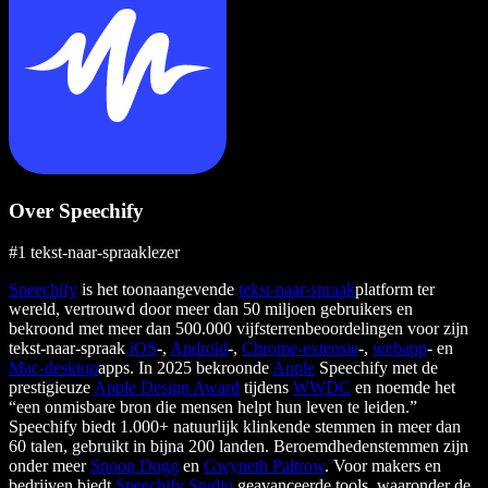
Over Speechify
#1 tekst-naar-spraaklezer
Speechify
is het toonaangevende
tekst-naar-spraak
platform ter
wereld, vertrouwd door meer dan 50 miljoen gebruikers en
bekroond met meer dan 500.000 vijfsterrenbeoordelingen voor zijn
tekst-naar-spraak
iOS
-,
Android
-,
Chrome-extensie
-,
webapp
- en
Mac-desktop
apps. In 2025 bekroonde
Apple
Speechify met de
prestigieuze
Apple Design Award
tijdens
WWDC
en noemde het
“een onmisbare bron die mensen helpt hun leven te leiden.”
Speechify biedt 1.000+ natuurlijk klinkende stemmen in meer dan
60 talen, gebruikt in bijna 200 landen. Beroemdhedenstemmen zijn
onder meer
Snoop Dogg
en
Gwyneth Paltrow
. Voor makers en
bedrijven biedt
Speechify Studio
geavanceerde tools, waaronder de