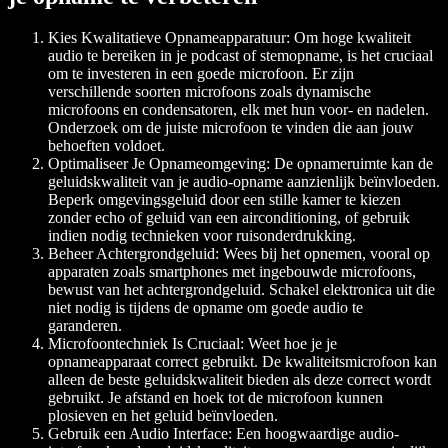
Kies Kwalitatieve Opnameapparatuur:
Om hoge kwaliteit
audio te bereiken in je podcast of stemopname, is het cruciaal
om te investeren in een goede microfoon. Er zijn
verschillende soorten microfoons zoals dynamische
microfoons en condensatoren, elk met hun voor- en nadelen.
Onderzoek om de juiste microfoon te vinden die aan jouw
behoeften voldoet.
Optimaliseer Je Opnameomgeving:
De opnameruimte kan de
geluidskwaliteit van je audio-opname aanzienlijk beïnvloeden.
Beperk omgevingsgeluid door een stille kamer te kiezen
zonder echo of geluid van een airconditioning, of gebruik
indien nodig technieken voor ruisonderdrukking.
Beheer Achtergrondgeluid:
Wees bij het opnemen, vooral op
apparaten zoals smartphones met ingebouwde microfoons,
bewust van het achtergrondgeluid. Schakel elektronica uit die
niet nodig is tijdens de opname om goede audio te
garanderen.
Microfoontechniek Is Cruciaal:
Weet hoe je je
opnameapparaat correct gebruikt. De kwaliteitsmicrofoon kan
alleen de beste geluidskwaliteit bieden als deze correct wordt
gebruikt. Je afstand en hoek tot de microfoon kunnen
plosieven en het geluid beïnvloeden.
Gebruik een Audio Interface:
Een hoogwaardige audio-