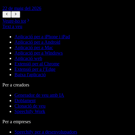
22 de maig del 2026
1
Veure-ho tot
Text a veu
Aplicació per a iPhone i iPad
Aplicació per a Android
Aplicació per a Mac
Aplicació per a Windows
Aplicació web
Extensió per al Chrome
Extensió per a l’Edge
Baixa l'aplicació
Per a creadors
Generador de veu amb IA
Doblament
Clonació de veu
Speechify Work
Per a empreses
Speechify per a desenvolupadors