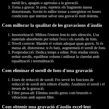
metàl·lics, apagats o agressius a la gravació.
Torna a gravar
: Si pots, repeteix els fragments massa
distorsionats. Sovint és millor tornar a enregistrar en bones
condicions que intentar salvar una gravació molt dolenta.
Com millorar la qualitat de les gravacions d'àudio
Insonorització
: Millora l'entorn fent-lo més silenciós. Usa
materials absorbents per reduir l'eco i els sorolls de fons.
Nivell correcte
: Mantén el volum adequat quan gravis. Si és
massa alt, distorsiona; si és baix, augmentarà el soroll de fons.
Postproducció
: Dedica temps a editar. Pots retallar errors,
reduir sorolls, equilibrar volums i millorar la claredat amb
equalització i normalització.
Com eliminar el soroll de fons d'una gravació
Eines de reducció de soroll
: Fes servir les funcions de
reducció de soroll dels editors d'àudio. Analitzen el soroll i el
treuen de la gravació.
Filtre passa-alt
: Elimina sorolls greus com brunzits o
vibracions amb aquest filtre.
Com obtenir una gravació d'àudio excel·lent