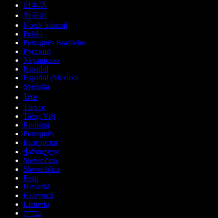
日本語
한국어
Norsk bokmål
Polski
Português Brasileiro
Русский
Українська
Español
Español (México)
Svenska
ไทย
Türkçe
Tiếng Việt
Română
Português
Български
ქართული
Slovenčina
Slovenščina
Eesti
Hrvatski
Ελληνικά
Lietuvių
עברית