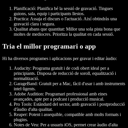
Planificació
: Planifica bé la sessió de gravació. Tingues
guions, sala, equip i participants llestos.
Practica
: Assaja el discurs o l'actuació. Així obtindràs una
gravació clara i segura.
Qualitat abans que quantitat
: Millor una sola pista bona que
moltes de mediocres. Prioritza la qualitat en cada sessió.
Tria el millor programari o app
Hi ha diversos programes i aplicacions per gravar i editar àudio:
Audacity
: Programa gratuït i de codi obert ideal per a
principiants. Disposa de reducció de soroll, equalització i
normalització.
GarageBand
: Gratuït per a Mac, fàcil d'usar i amb instruments
intel·ligents.
Adobe Audition
: Programari professional amb eines
avançades, apte per a podcast i producció musical.
Pro Tools
: Estàndard del sector, amb gravació i postproducció
d'àudio d'alta qualitat.
Reaper
: Potent i assequible, compatible amb molts formats i
plugins.
Notes de Veu
: Per a usuaris iOS, permet crear àudio d'alta