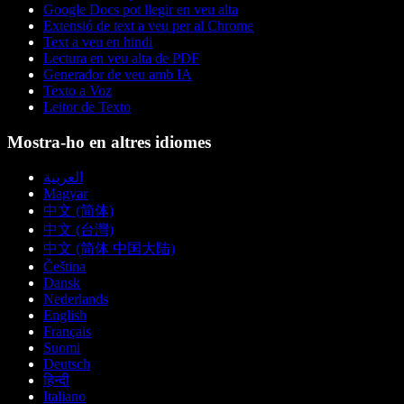
Google Docs pot llegir en veu alta
Extensió de text a veu per al Chrome
Text a veu en hindi
Lectura en veu alta de PDF
Generador de veu amb IA
Texto a Voz
Leitor de Texto
Mostra-ho en altres idiomes
العربية
Magyar
中文 (简体)
中文 (台灣)
中文 (简体 中国大陆)
Čeština
Dansk
Nederlands
English
Français
Suomi
Deutsch
हिन्दी
Italiano