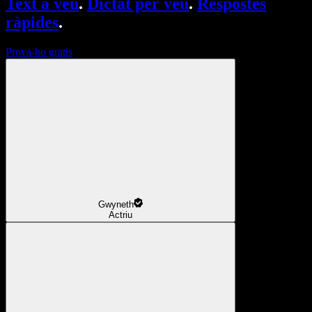
Text a veu
.
Dictat per veu
.
Respostes
ràpides
.
Prova-ho gratis
Gwyneth
Actriu