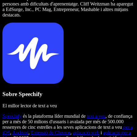
persones amb dificultats d'aprenentatge. Cliff Weitzman ha aparegut
a EdSurge, Inc., PC Mag, Entrepreneur, Mashable i altres mitjans
destacats.
Sobre Speechify
El millor lector de text a veu
Speechify
és la plataforma líder mundial de
text a veu
, de confiança
per a més de 50 milions d'usuaris i avalada per més de 500.000
ressenyes de cinc estrelles a les seves aplicacions de text a veu
per a
iOS
,
Android
,
Extensió de Chrome
,
aplicació web
i
aplicació per a