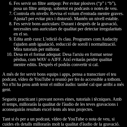
Fes servir un filtre antipop:
Per evitar plosives (“p” i “b”),
posa un filtre antipop, sobretot en podcasts o notes de veu.
Controla els nivells:
Revisa el volum d'entrada mentre graves.
Ajusta'l per evitar pics i distorsió. Mantén un nivell estable.
Fes servir bons auriculars:
Durant i després de la gravació,
necessites uns auriculars de qualitat per detectar irregularitats
en el so.
Edita amb cura:
L'edició és clau. Programes com Audacity
t'ajuden amb igualació, reducció de soroll i normalització.
Mira tutorials per millorar.
Desa en el format adequat:
Desa l'arxiu en format sense
pèrdua, com WAV o AIFF. Així evitaràs perdre qualitat
mentre editis. Després el podràs convertir si cal.
A més de fer servir bons equips i apps, pensa a transcriure el teu
podcast, vídeo de YouTube o reunió per fer-lo accessible a tothom.
No n'hi ha prou amb tenir el millor àudio: també cal que arribi a més
gent.
Segueix practicant i provant noves eines, tutorials i tècniques. Amb
el temps, milloraràs la qualitat de l'àudio de les teves gravacions i
aconseguiràs resultats excel·lents als teus projectes.
Tant si és per a un podcast, vídeo de YouTube o nota de veu, si
cuides els detalls milloraràs molt la qualitat d'àudio de la gravació.