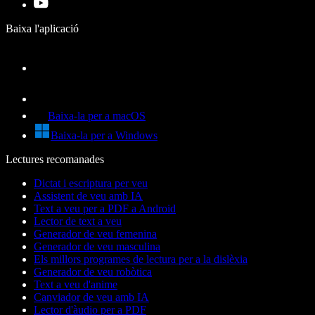
Baixa l'aplicació
Baixa-la per a macOS
Baixa-la per a Windows
Lectures recomanades
Dictat i escriptura per veu
Assistent de veu amb IA
Text a veu per a PDF a Android
Lector de text a veu
Generador de veu femenina
Generador de veu masculina
Els millors programes de lectura per a la dislèxia
Generador de veu robòtica
Text a veu d'anime
Canviador de veu amb IA
Lector d'àudio per a PDF