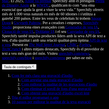
Mac
. El 2025,
Apple va premiar
Speechify amb el prestigiós
Premi
de Disseny Apple
a la
WWDC
, qualificant-lo com “una eina
essencial que ajuda la gent a viure la seva vida.” Speechify ofereix
més de 1.000 veus naturals en més de 60 idiomes i s'utilitza a
gairebé 200 països. Entre les veus de celebritats hi trobem
Snoop
Dogg
i
Gwyneth Paltrow
. Per a creadors i empreses,
Speechify
Studio
proporciona eines avançades com
Generador de veu IA
,
Clonació de veus IA
,
Doblatge IA
i el seu
Canviador de veu IA
.
Speechify també impulsa productes líders amb la seva API de text a
veu, d'alta qualitat i amb una relació qualitat-preu òptima
API de text
a veu
. Present en
The Wall Street Journal
,
CNBC
,
Forbes
,
TechCrunch
i altres mitjans destacats, Speechify és el proveïdor de
text a veu més gran del món. Visiteu
speechify.com/news
,
speechify.com/blog
i
speechify.com/press
per saber-ne més.
Taula de continguts
Com fer més clara una gravació d'àudio
Com arreglar una mala gravació d'àudio
Com millorar la qualitat de les gravacions d'àudio
Com eliminar el soroll de fons d'una gravació
Com obtenir una gravació d'àudio excel·lent
Tria el millor programari o app
10 passos per millorar la qualitat de la teva gravació