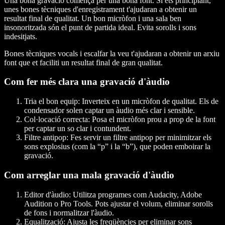
Una bona gravació comença per una bona font. Si ets principiant,
unes bones tècniques d'enregistrament t'ajudaran a obtenir un
resultat final de qualitat. Un bon micròfon i una sala ben
insonoritzada són el punt de partida ideal. Evita sorolls i sons
indesitjats.
Bones tècniques vocals i escalfar la veu t'ajudaran a obtenir un arxiu
font que et faciliti un resultat final de gran qualitat.
Com fer més clara una gravació d'àudio
Tria el bon equip
: Inverteix en un micròfon de qualitat. Els de
condensador solen captar un àudio més clar i sensible.
Col·locació correcta
: Posa el micròfon prou a prop de la font
per captar un so clar i contundent.
Filtre antipop
: Fes servir un filtre antipop per minimitzar els
sons explosius (com la “p” i la “b”), que poden emboirar la
gravació.
Com arreglar una mala gravació d'àudio
Editor d'àudio
: Utilitza programes com Audacity, Adobe
Audition o Pro Tools. Pots ajustar el volum, eliminar sorolls
de fons i normalitzar l'àudio.
Equalització
: Ajusta les freqüències per eliminar sons