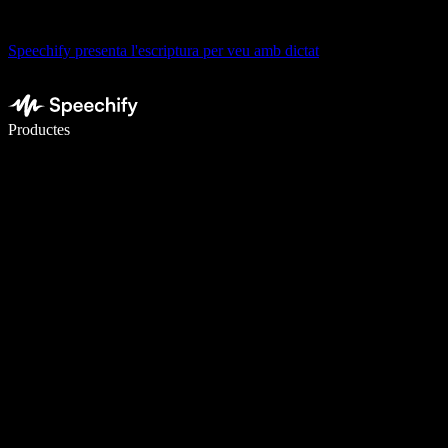
Speechify presenta l'escriptura per veu amb dictat
Escriu 5× més ràpid amb la veu
Productes
Més informació