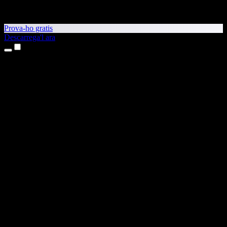
Prova-ho gratis
Descarrega'l ara
Productes
Text a veu
Aplicacions per a iPhone i iPad
Aplicació per a Android
Extensió per al Chrome
Extensió per a l'Edge
Aplicació web
Aplicació per al Mac
Aplicació per al Windows