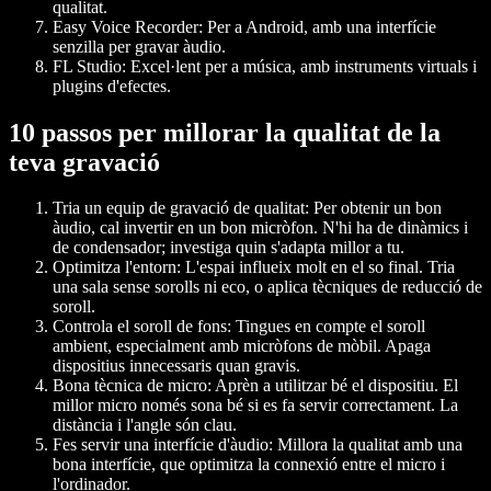
qualitat.
Easy Voice Recorder
: Per a Android, amb una interfície
senzilla per gravar àudio.
FL Studio
: Excel·lent per a música, amb instruments virtuals i
plugins d'efectes.
10 passos per millorar la qualitat de la
teva gravació
Tria un equip de gravació de qualitat:
Per obtenir un bon
àudio, cal invertir en un bon micròfon. N'hi ha de dinàmics i
de condensador; investiga quin s'adapta millor a tu.
Optimitza l'entorn:
L'espai influeix molt en el so final. Tria
una sala sense sorolls ni eco, o aplica tècniques de reducció de
soroll.
Controla el soroll de fons:
Tingues en compte el soroll
ambient, especialment amb micròfons de mòbil. Apaga
dispositius innecessaris quan gravis.
Bona tècnica de micro:
Aprèn a utilitzar bé el dispositiu. El
millor micro només sona bé si es fa servir correctament. La
distància i l'angle són clau.
Fes servir una interfície d'àudio:
Millora la qualitat amb una
bona interfície, que optimitza la connexió entre el micro i
l'ordinador.