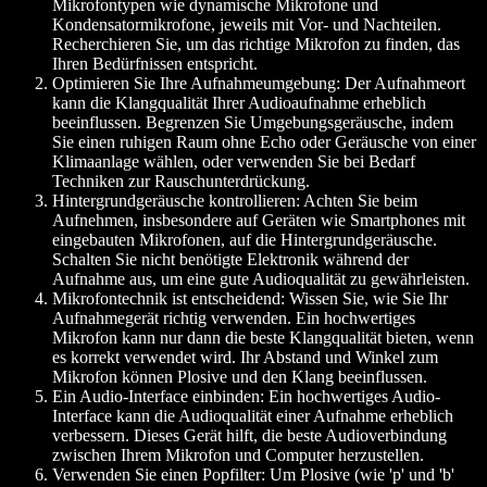
Mikrofontypen wie dynamische Mikrofone und
Kondensatormikrofone, jeweils mit Vor- und Nachteilen.
Recherchieren Sie, um das richtige Mikrofon zu finden, das
Ihren Bedürfnissen entspricht.
Optimieren Sie Ihre Aufnahmeumgebung:
Der Aufnahmeort
kann die Klangqualität Ihrer Audioaufnahme erheblich
beeinflussen. Begrenzen Sie Umgebungsgeräusche, indem
Sie einen ruhigen Raum ohne Echo oder Geräusche von einer
Klimaanlage wählen, oder verwenden Sie bei Bedarf
Techniken zur Rauschunterdrückung.
Hintergrundgeräusche kontrollieren:
Achten Sie beim
Aufnehmen, insbesondere auf Geräten wie Smartphones mit
eingebauten Mikrofonen, auf die Hintergrundgeräusche.
Schalten Sie nicht benötigte Elektronik während der
Aufnahme aus, um eine gute Audioqualität zu gewährleisten.
Mikrofontechnik ist entscheidend:
Wissen Sie, wie Sie Ihr
Aufnahmegerät richtig verwenden. Ein hochwertiges
Mikrofon kann nur dann die beste Klangqualität bieten, wenn
es korrekt verwendet wird. Ihr Abstand und Winkel zum
Mikrofon können Plosive und den Klang beeinflussen.
Ein Audio-Interface einbinden:
Ein hochwertiges Audio-
Interface kann die Audioqualität einer Aufnahme erheblich
verbessern. Dieses Gerät hilft, die beste Audioverbindung
zwischen Ihrem Mikrofon und Computer herzustellen.
Verwenden Sie einen Popfilter:
Um Plosive (wie 'p' und 'b'