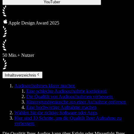
YouTuber
Apple Design Award 2025
50 Mio.+ Nutzer
Inhaltsverzeichnis
Audioaufnahmen klarer machen
Eine schlechte Audioaufnahme korrigieren
Die Qualität von Audioaufnahmen verbessern
Hintergrundgeräusche aus einer Aufnahme entfernen
Eine hochwertige Aufnahme machen
Wählen Sie die richtige Software oder Apps
Hier sind 10 Schritte, um die Qualität Ihrer Aufnahme zu
verbessern
Die Qualität Ihres Audios kann über Erfolg oder Misserfolg Ihres