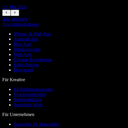
22. Mai 2026
1
Alle anzeigen
Text vorlesen lassen
iPhone- & iPad-App
Android-App
Mac-App
Windows-App
Web-App
Chrome-Erweiterung
Edge-Add-on
Download
Für Kreative
KI-Stimmengenerator
Synchronisierung
Stimmenklonen
Speechify Work
Für Unternehmen
Speechify für Entwickler