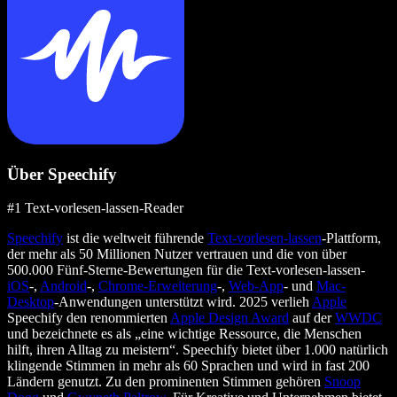
Über Speechify
#1 Text-vorlesen-lassen-Reader
Speechify
ist die weltweit führende
Text-vorlesen-lassen
-Plattform,
der mehr als 50 Millionen Nutzer vertrauen und die von über
500.000 Fünf-Sterne-Bewertungen für die Text-vorlesen-lassen-
iOS
-,
Android
-,
Chrome-Erweiterung
-,
Web-App
- und
Mac-
Desktop
-Anwendungen unterstützt wird. 2025 verlieh
Apple
Speechify den renommierten
Apple Design Award
auf der
WWDC
und bezeichnete es als „eine wichtige Ressource, die Menschen
hilft, ihren Alltag zu meistern“. Speechify bietet über 1.000 natürlich
klingende Stimmen in mehr als 60 Sprachen und wird in fast 200
Ländern genutzt. Zu den prominenten Stimmen gehören
Snoop