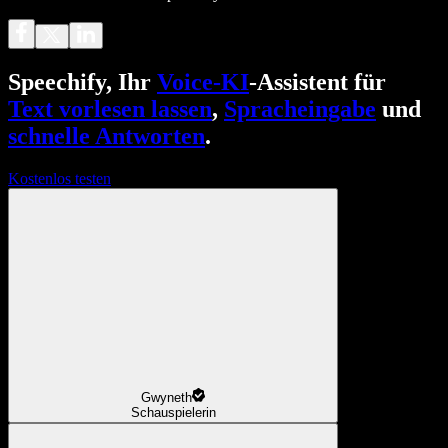
Speechify, Ihr
Voice-KI
-Assistent für
Text vorlesen lassen
,
Spracheingabe
und
schnelle Antworten
.
Kostenlos testen
Gwyneth
Schauspielerin