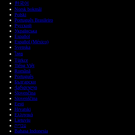
한국어
Norsk bokmål
Polski
Português Brasileiro
Русский
Українська
Español
Español (México)
Svenska
ไทย
Türkçe
Tiếng Việt
Română
Português
Български
ქართული
Slovenčina
Slovenščina
Eesti
Hrvatski
Ελληνικά
Lietuvių
עברית
Bahasa Indonesia