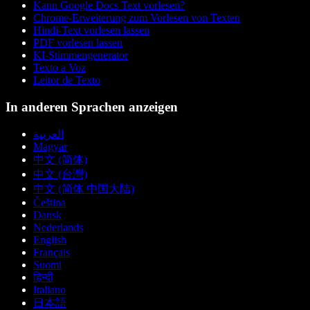
Kann Google Docs Text vorlesen?
Chrome-Erweiterung zum Vorlesen von Texten
Hindi-Text vorlesen lassen
PDF vorlesen lassen
KI-Stimmengenerator
Texto a Voz
Leitor de Texto
In anderen Sprachen anzeigen
العربية
Magyar
中文 (简体)
中文 (台灣)
中文 (简体 中国大陆)
Čeština
Dansk
Nederlands
English
Français
Suomi
हिन्दी
Italiano
日本語