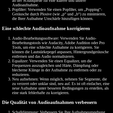
an der Schallquelle für eine klarere und lautere
Audioaufnahme.
Popfilter
: Verwenden Sie einen Popfilter, um „Popping“-
Geräusche durch Plosive (wie „p“ und „b“) zu minimieren,
die Ihrer Aufnahme Unschärfe hinzufügen können.
Eine schlechte Audioaufnahme korrigieren
Audio-Bearbeitungssoftware
: Verwenden Sie Audio-
Bearbeitungstools wie Audacity, Adobe Audition oder Pro
Tools, um eine schlechte Aufnahme zu korrigieren. Sie
können die Lautstärkepegel anpassen, Hintergrundgeräusche
entfernen und das Audio normalisieren.
Equalizer
: Verwenden Sie einen Equalizer, um die
Frequenzen auszugleichen und Härte, Dämpfung oder
blecherne Klänge in der Aufnahme zu entfernen oder zu
reduzieren.
Neu aufnehmen
: Wenn möglich, nehmen Sie Segmente, die
zu verzerrt oder unklar sind, neu auf. Es ist oft einfacher, eine
neue Aufnahme unter besseren Bedingungen zu erstellen, als
eine stark fehlerhafte zu korrigieren.
Die Qualität von Audioaufnahmen verbessern
Schalldämmung
: Verbessern Sie Ihre Aufnahmeumgebung,