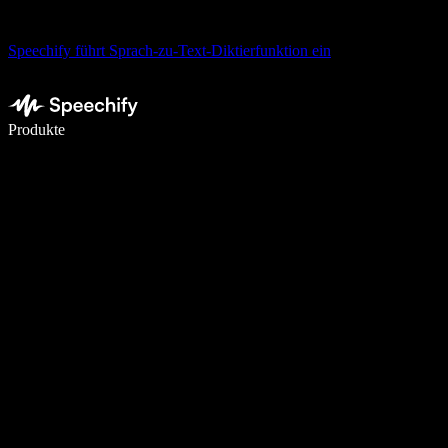
Speechify führt Sprach-zu-Text-Diktierfunktion ein
5× schneller schreiben mit Spracheingabe
Produkte
Mehr erfahren