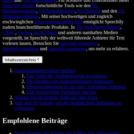
Dogg
und
Gwyneth Paltrow
. Für Kreative und Unternehmen bietet
Speechify Studio
fortschrittliche Tools wie den
KI-
Stimmengenerator
,
KI-Stimmenklonen
,
KI-Dubbing
und den
KI-
Stimmenveränderer
. Mit seiner hochwertigen und zugleich
erschwinglichen
Text-vorlesen-lassen-API
ermöglicht Speechify
zudem branchenführende Produkte. In
The Wall Street Journal
,
CNBC
,
Forbes
,
TechCrunch
und anderen namhaften Medien
vorgestellt, ist Speechify der weltweit führende Anbieter für Text
vorlesen lassen. Besuchen Sie
speechify.com/news
,
speechify.com/blog
und
speechify.com/press
, um mehr zu erfahren.
Inhaltsverzeichnis
Audioaufnahmen klarer machen
Eine schlechte Audioaufnahme korrigieren
Die Qualität von Audioaufnahmen verbessern
Hintergrundgeräusche aus einer Aufnahme entfernen
Eine hochwertige Aufnahme machen
Wählen Sie die richtige Software oder Apps
Hier sind 10 Schritte, um die Qualität Ihrer Aufnahme zu
verbessern
Empfohlene Beiträge
Hausunterricht für Schüler mit ADHS: Ein umfassender