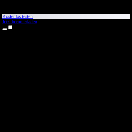
Kostenlos testen
Jetzt herunterladen
Produkte
Texte vorlesen lassen
iPhone- & iPad-Apps
Android-App
Chrome-Erweiterung
Edge-Erweiterung
Web-App
Mac-App
Windows-App