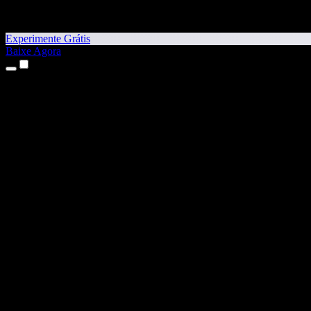
Experimente Grátis
Baixe Agora
Produtos
Texto para Fala
Apps para iPhone e iPad
App para Android
Extensão para Chrome
Extensão para Edge
App Web
App para Mac
App para Windows