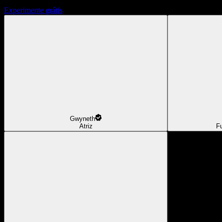
Experimente grátis
Gwyneth
Atriz
F