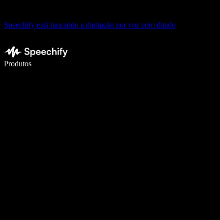
Speechify está lançando a digitação por voz com ditado
Escreva 5× mais rápido com digitação por voz
Produtos
Saiba mais