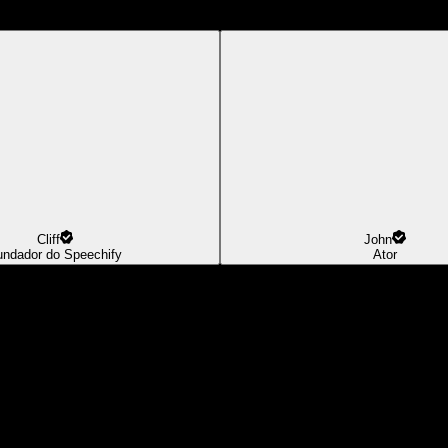
Cliff
John
undador do Speechify
Ator