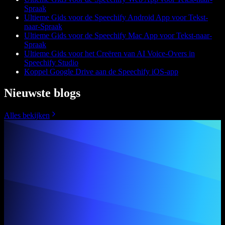
Spraak
Ultieme Gids voor de Speechify Android App voor Tekst-
naar-Spraak
Ultieme Gids voor de Speechify Mac App voor Tekst-naar-
Spraak
Ultieme Gids voor het Creëren van AI Voice-Overs in
Speechify Studio
Koppel Google Drive aan de Speechify iOS-app
Nieuwste blogs
Alles bekijken