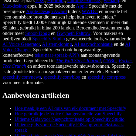
tekst-naar-spraak
iOS
-,
Android
-,
Chrome-extensie
-,
webapp
- en
Mac-desktop
apps. In 2025 bekroonde
Apple
Speechify met de
prestigieuze
Apple Design Award
tijdens
WWDC
en noemde het
“een onmisbare bron die mensen helpt hun leven te leiden.”
Speechify biedt 1.000+ natuurlijk klinkende stemmen in meer dan
60 talen, gebruikt in bijna 200 landen. Beroemdhedenstemmen zijn
onder meer
Snoop Dogg
en
Gwyneth Paltrow
. Voor makers en
bedrijven biedt
Speechify Studio
geavanceerde tools, waaronder de
AI Voice Generator
,
AI-stemkloning
,
AI-nasynchronisatie
en de
AI
Voice Changer
. Speechify levert ook hoogwaardige,
kosteneffectieve
tekst-naar-spraak-API’s
aan toonaangevende
producten. Gepubliceerd in
The Wall Street Journal
,
CNBC
,
Forbes
,
TechCrunch
en andere toonaangevende nieuwsbronnen. Speechify
is de grootste tekst-naar-spraakleverancier ter wereld. Bezoek
speechify.com/news
,
speechify.com/blog
en
speechify.com/press
voor meer informatie.
Aanbevolen artikelen
Hoe maak je een AI-quiz van elk document met Speechify
Hoe gebruik je de Voice Changer-functie van Speechify
Ultieme Gids voor Nasynchronisatie op Speechify Studio
Ultieme gids voor de Speechify iOS-app voor tekst-naar-
spraak
Ultieme Gids voor de Speechify Web App voor Tekst-naar-