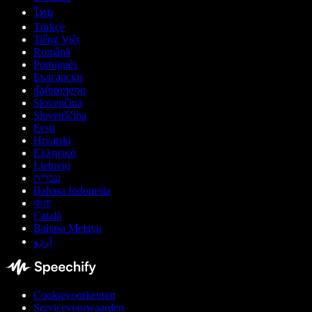
ไทย
Türkçe
Tiếng Việt
Română
Português
Български
ქართული
Slovenčina
Slovenščina
Eesti
Hrvatski
Ελληνικά
Lietuvių
עברית
Bahasa Indonesia
বাংলা
Català
Bahasa Melayu
اردو
Cookievoorkeuren
Servicevoorwaarden