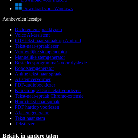
Download voor Windows
Aanbevolen leestips
Dicteren en spraaktypen
Voice AI-assistent
PDF tekst naar spraak op Android
Tekst-naar-spraaklezer
Vrouwelijke stemgenerator
Mannelijke stemgenerator
Beste leesprogramma’s voor dyslexie
Robotstemgenerator
Anime tekst naar spraak
AI-stemvervormer
PDF-audioboeklezer
Kan Google Docs tekst voorlezen
Tekst-naar-spraak Chrome-extensie
Hindi tekst naar spraak
PDF hardop voorlezen
AI-stemgenerator
Tekst naar stem
Tekstlezer
Bekijk in andere talen