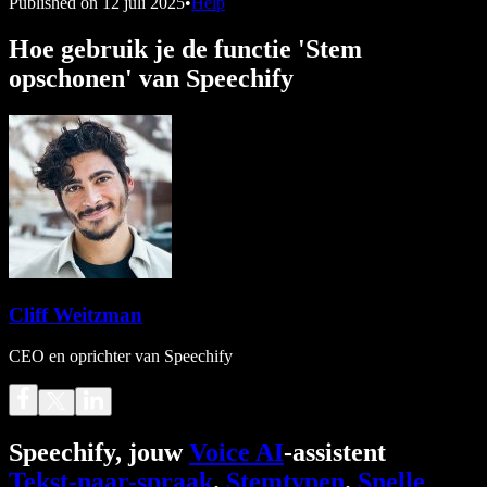
Published on
12 juli 2025
•
Help
Hoe gebruik je de functie 'Stem
opschonen' van Speechify
Cliff Weitzman
CEO en oprichter van Speechify
Speechify, jouw
Voice AI
-assistent
Tekst-naar-spraak
.
Stemtypen
.
Snelle