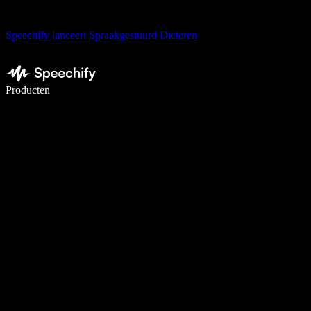
Speechify lanceert Spraakgestuurd Dicteren
Schrijf 5× sneller met spraaktypen
Producten
Meer informatie