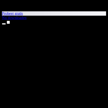
Probeer gratis
Nu downloaden
Producten
Tekst-naar-spraak
iPhone- en iPad-apps
Android-app
Chrome-extensie
Edge-extensie
Webapp
Mac-app
Windows-app