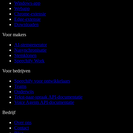
Windows-app
Webapp
Chrome-extensie
Edge-extensie
Downloaden
Voor makers
AI-stemgenerator
Nasynchronisatie
Stemklonen
Speechify Work
Voor bedrijven
Speechify voor ontwikkelaars
Teams
Onderwijs
Tekst-naar-spraak API-documentatie
Voice Agents API-documentatie
Bedrijf
Over ons
Contact