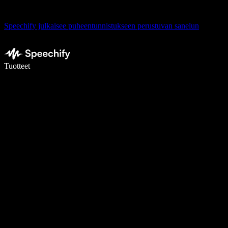
Speechify julkaisee puheentunnistukseen perustuvan sanelun
Kirjoita 5× nopeammin puheentunnistuksen avulla
Tuotteet
Lue lisää