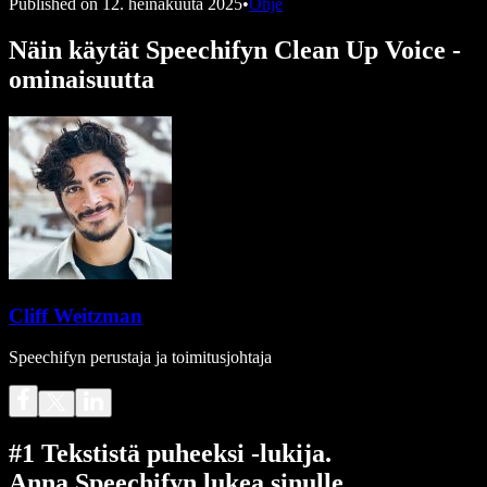
Published on
12. heinäkuuta 2025
•
Ohje
Näin käytät Speechifyn Clean Up Voice -
ominaisuutta
Cliff Weitzman
Speechifyn perustaja ja toimitusjohtaja
#1 Tekstistä puheeksi -lukija.
Anna Speechifyn lukea sinulle.