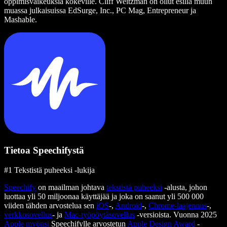
oppimisvaikeuksia kokeville. Cliff Weitzman on ollut esillä muun
muassa julkaisuissa EdSurge, Inc., PC Mag, Entrepreneur ja
Mashable.
Tietoa Speechifystä
#1 Tekstistä puheeksi -lukija
Speechify
on maailman johtava
tekstistä puheeksi
-alusta, johon
luottaa yli 50 miljoonaa käyttäjää ja joka on saanut yli 500 000
viiden tähden arvostelua sen
iOS
-,
Android
-,
Chrome-laajennus
-,
verkkosovellus
- ja
Mac-työpöytäsovellus
-versioista. Vuonna 2025
Apple myönsi
Speechifylle arvostetun
Apple Design Award
-