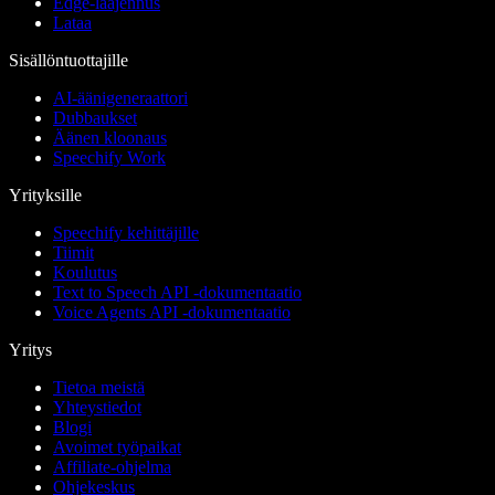
Edge-laajennus
Lataa
Sisällöntuottajille
AI-äänigeneraattori
Dubbaukset
Äänen kloonaus
Speechify Work
Yrityksille
Speechify kehittäjille
Tiimit
Koulutus
Text to Speech API -dokumentaatio
Voice Agents API -dokumentaatio
Yritys
Tietoa meistä
Yhteystiedot
Blogi
Avoimet työpaikat
Affiliate-ohjelma
Ohjekeskus