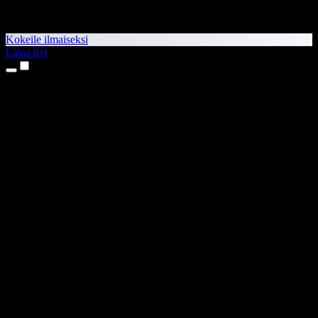
Kokeile ilmaiseksi
Lataa nyt
Tuotteet
Tekstistä puheeksi
iPhone- ja iPad-sovellukset
Android-sovellus
Chrome-laajennus
Edge-laajennus
Verkkosovellus
Mac-sovellus
Windows-sovellus