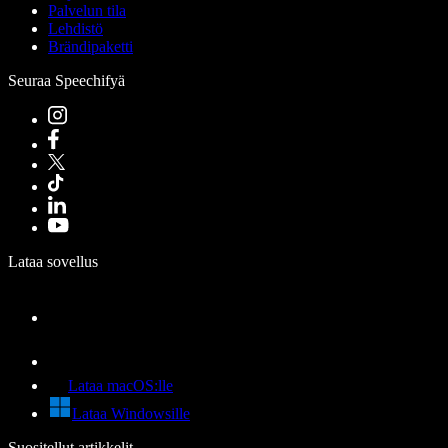
Palvelun tila
Lehdistö
Brändipaketti
Seuraa Speechifyä
Lataa sovellus
Lataa macOS:lle
Lataa Windowsille
Suositellut artikkelit