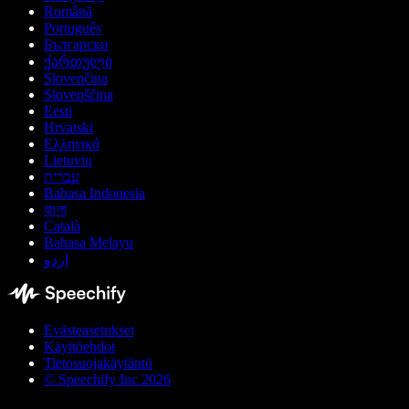
Română
Português
Български
ქართული
Slovenčina
Slovenščina
Eesti
Hrvatski
Ελληνικά
Lietuvių
עברית
Bahasa Indonesia
বাংলা
Català
Bahasa Melayu
اردو
Evästeasetukset
Käyttöehdot
Tietosuojakäytäntö
© Speechify Inc 2026