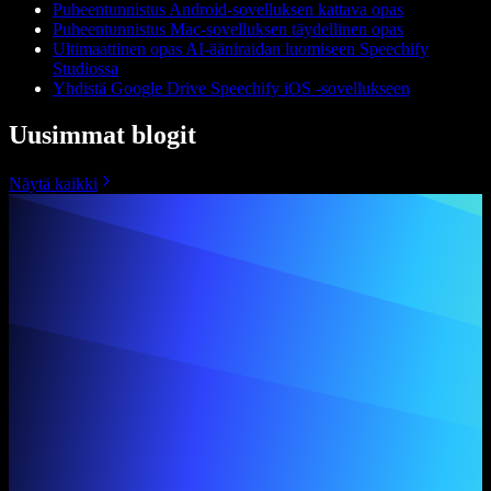
Puheentunnistus Android-sovelluksen kattava opas
Puheentunnistus Mac-sovelluksen täydellinen opas
Ultimaattinen opas AI-ääniraidan luomiseen Speechify
Studiossa
Yhdistä Google Drive Speechify iOS -sovellukseen
Uusimmat blogit
Näytä kaikki