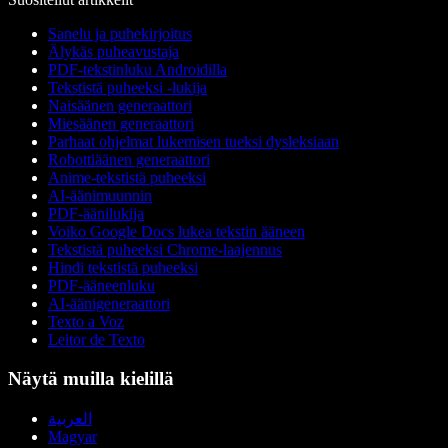
Sanelu ja puhekirjoitus
Älykäs puheavustaja
PDF-tekstinluku Androidilla
Tekstistä puheeksi -lukija
Naisäänen generaattori
Miesäänen generaattori
Parhaat ohjelmat lukemisen tueksi dysleksiaan
Robottiäänen generaattori
Anime-tekstistä puheeksi
AI-äänimuunnin
PDF-äänilukija
Voiko Google Docs lukea tekstin ääneen
Tekstistä puheeksi Chrome-laajennus
Hindi tekstistä puheeksi
PDF-ääneenluku
AI-äänigeneraattori
Texto a Voz
Leitor de Texto
Näytä muilla kielillä
العربية
Magyar