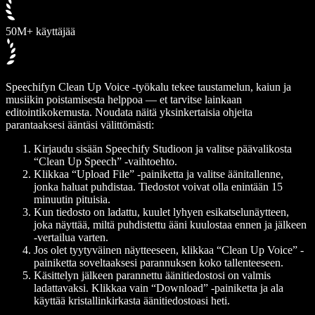
50M+ käyttäjää
Speechifyn Clean Up Voice -työkalu tekee taustamelun, kaiun ja
musiikin poistamisesta helppoa — et tarvitse lainkaan
editointikokemusta. Noudata näitä yksinkertaisia ohjeita
parantaaksesi ääntäsi välittömästi:
Kirjaudu sisään Speechify Studioon ja valitse päävalikosta
“Clean Up Speech” -vaihtoehto.
Klikkaa “Upload File” -painiketta ja valitse äänitallenne,
jonka haluat puhdistaa. Tiedostot voivat olla enintään 15
minuutin pituisia.
Kun tiedosto on ladattu, kuulet lyhyen esikatselunäytteen,
joka näyttää, miltä puhdistettu ääni kuulostaa ennen ja jälkeen
-vertailua varten.
Jos olet tyytyväinen näytteeseen, klikkaa “Clean Up Voice” -
painiketta soveltaaksesi parannuksen koko tallenteeseen.
Käsittelyn jälkeen parannettu äänitiedostosi on valmis
ladattavaksi. Klikkaa vain “Download” -painiketta ja ala
käyttää kristallinkirkasta äänitiedostoasi heti.