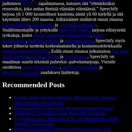
palkinnon
WWDC
-tapahtumassa, kutsuen sitä “elintärkeäksi
resurssiksi, joka auttaa ihmisiä elämään elämäänsä.” Speechify
tarjoaa yli 1 000 luonnollisen kuuloista ääntä yli 60 kielellä ja sitä
käytetään lähes 200 maassa. Julkkisäänet sisältävät muun muassa
Snoop Doggin
,
Mr. Beastin
ja
Gwyneth Paltrow’n
.
Sisällöntuottajille ja yrityksille
Speechify Studio
tarjoaa edistyneitä
työkaluja, kuten
tekoälypohjaisen äänenluonnin
,
äänen
kloonauksen
,
dubbaustyökalut
ja
äänimuuntimen
. Speechify myös
tukee johtavia tuotteita korkealaatuisella ja kustannustehokkaalla
tekstistä puheeksi API:lla
. Esillä muun muassa julkaisuissa
The Wall
Street Journal
,
CNBC
,
Forbes
ja
TechCrunch
, Speechify on
maailman suurin tekstistä puheeksi -palveluntarjoaja. Vieraile
osoitteissa
speechify.com/news
,
speechify.com/blog
ja
speechify.com/press
saadaksesi lisätietoja.
Recommended Posts
Kuinka luoda tekoälypohjainen tietovisa mistä tahansa
dokumentista Speechifyllä
Kuinka käyttää Speechifyn äänenmuokkaustoimintoa
Ääniroolien täydellinen opas Speechify Studiossa
Täydellinen opas Speechify iOS -sovellukseen ja tekstin
puheeksi -toimintoon
Puheentunnistuksen verkkosovelluksen kattava opas