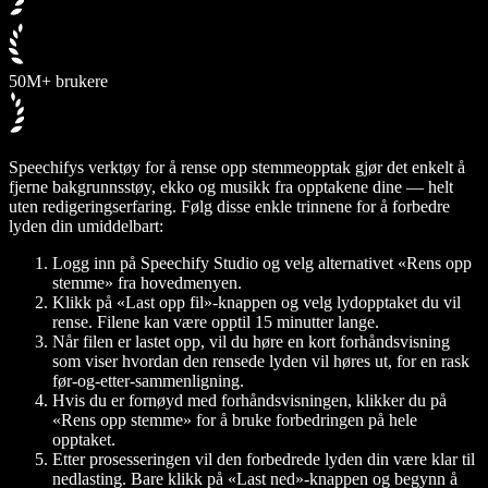
50M+ brukere
Speechifys verktøy for å rense opp stemmeopptak gjør det enkelt å
fjerne bakgrunnsstøy, ekko og musikk fra opptakene dine — helt
uten redigeringserfaring. Følg disse enkle trinnene for å forbedre
lyden din umiddelbart:
Logg inn på Speechify Studio og velg alternativet «Rens opp
stemme» fra hovedmenyen.
Klikk på «Last opp fil»-knappen og velg lydopptaket du vil
rense. Filene kan være opptil 15 minutter lange.
Når filen er lastet opp, vil du høre en kort forhåndsvisning
som viser hvordan den rensede lyden vil høres ut, for en rask
før-og-etter-sammenligning.
Hvis du er fornøyd med forhåndsvisningen, klikker du på
«Rens opp stemme» for å bruke forbedringen på hele
opptaket.
Etter prosesseringen vil den forbedrede lyden din være klar til
nedlasting. Bare klikk på «Last ned»-knappen og begynn å