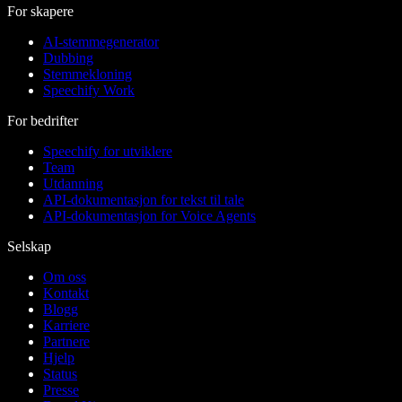
For skapere
AI-stemmegenerator
Dubbing
Stemmekloning
Speechify Work
For bedrifter
Speechify for utviklere
Team
Utdanning
API-dokumentasjon for tekst til tale
API-dokumentasjon for Voice Agents
Selskap
Om oss
Kontakt
Blogg
Karriere
Partnere
Hjelp
Status
Presse