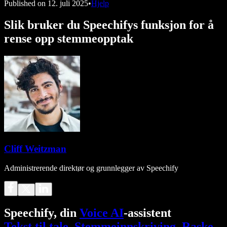
Published on
12. juli 2025
•
Hjelp
Slik bruker du Speechifys funksjon for å
rense opp stemmeopptak
Cliff Weitzman
Administrerende direktør og grunnlegger av Speechify
Speechify, din
Voice AI
-assistent
Tekst til tale
.
Stemmeinnskriving
.
Raske