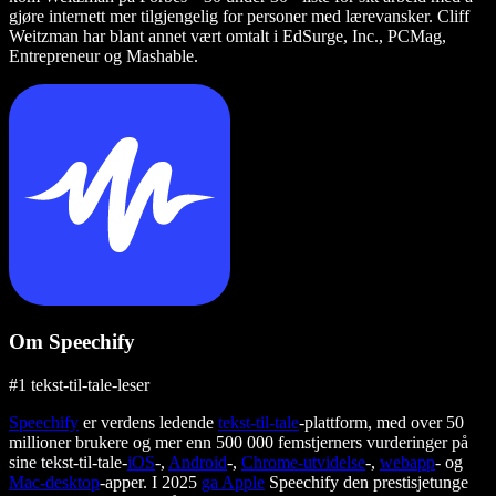
gjøre internett mer tilgjengelig for personer med lærevansker. Cliff
Weitzman har blant annet vært omtalt i EdSurge, Inc., PCMag,
Entrepreneur og Mashable.
Om Speechify
#1 tekst-til-tale-leser
Speechify
er verdens ledende
tekst-til-tale
-plattform, med over 50
millioner brukere og mer enn 500 000 femstjerners vurderinger på
sine tekst-til-tale-
iOS
-,
Android
-,
Chrome-utvidelse
-,
webapp
- og
Mac-desktop
-apper. I 2025
ga Apple
Speechify den prestisjetunge