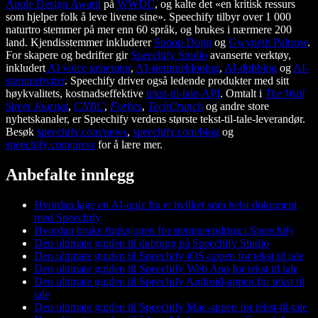
Apple Design Award
på
WWDC
, og kalte det «en kritisk ressurs
som hjelper folk å leve livene sine». Speechify tilbyr over 1 000
naturtro stemmer på mer enn 60 språk, og brukes i nærmere 200
land. Kjendisstemmer inkluderer
Snoop Dogg
og
Gwyneth Paltrow
.
For skapere og bedrifter gir
Speechify Studio
avanserte verktøy,
inkludert
AI voice generator
,
AI-stemmekloning
,
AI-dubbing
og
AI-
stemmebytter
. Speechify driver også ledende produkter med sitt
høykvalitets, kostnadseffektive
tekst-til-tale-API
. Omtalt i
The Wall
Street Journal
,
CNBC
,
Forbes
,
TechCrunch
og andre store
nyhetskanaler, er Speechify verdens største tekst-til-tale-leverandør.
Besøk
speechify.com/news
,
speechify.com/blog
og
speechify.com/press
for å lære mer.
Anbefalte innlegg
Hvordan lage en AI-quiz fra et hvilket som helst dokument
med Speechify
Hvordan bruke funksjonen for stemmeendring i Speechify
Den ultimate guiden til dubbing på Speechify Studio
Den ultimate guiden til Speechify iOS-appen for tekst til tale
Den ultimate guiden til Speechify Web App for tekst til tale
Den ultimate guiden til Speechify Android-appen for tekst til
tale
Den ultimate guiden til Speechify Mac-appen for tekst-til-tale