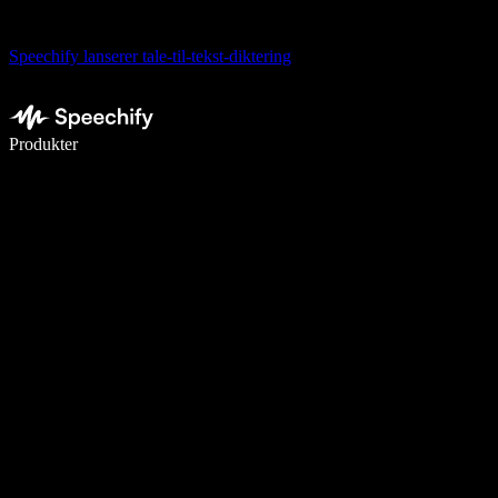
Speechify lanserer tale-til-tekst-diktering
Skriv 5× raskere med diktering
Produkter
Les mer