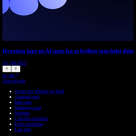
Hvordan lage en AI-quiz fra et hvilket som helst do
19. juli 2025
1
Se alle
Tekst til tale
Apper for iPhone og iPad
Android-app
Mac-app
Windows-app
Nettapp
Chrome-utvidelse
Edge-utvidelse
Last ned