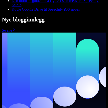
Den ultimate guiden til å lage AI-stemmeover i Speechify
Studio
Koble Google Drive til Speechify iOS-appen
Nye blogginnlegg
Se alle