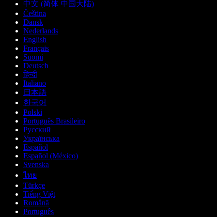
中文 (简体 中国大陆)
Čeština
Dansk
Nederlands
English
Français
Suomi
Deutsch
हिन्दी
Italiano
日本語
한국어
Polski
Português Brasileiro
Русский
Українська
Español
Español (México)
Svenska
ไทย
Türkçe
Tiếng Việt
Română
Português