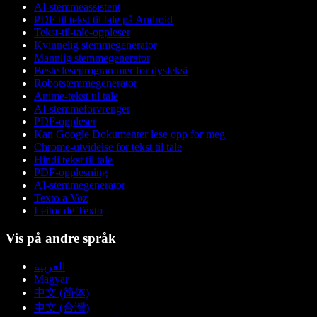
AI-stemmeassistent
PDF til tekst til tale på Android
Tekst-til-tale-oppleser
Kvinnelig stemmegenerator
Mannlig stemmegenerator
Beste leseprogrammer for dysleksi
Robotstemmegenerator
Anime-tekst til tale
AI-stemmeforvrenger
PDF-oppleser
Kan Google Dokumenter lese opp for meg
Chrome-utvidelse for tekst til tale
Hindi tekst til tale
PDF-opplesning
AI-stemmegenerator
Texto a Voz
Leitor de Texto
Vis på andre språk
العربية
Magyar
中文 (简体)
中文 (台灣)