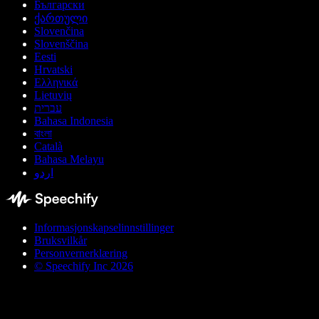
Български
ქართული
Slovenčina
Slovenščina
Eesti
Hrvatski
Ελληνικά
Lietuvių
עברית
Bahasa Indonesia
বাংলা
Català
Bahasa Melayu
اردو
Informasjonskapselinnstillinger
Bruksvilkår
Personvernerklæring
© Speechify Inc 2026