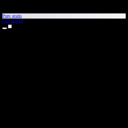
Prøv gratis
Last ned nå
Produkter
Tekst til tale
iPhone- og iPad-apper
Android-app
Chrome-utvidelse
Edge-utvidelse
Nettapp
Mac-app
Windows-app