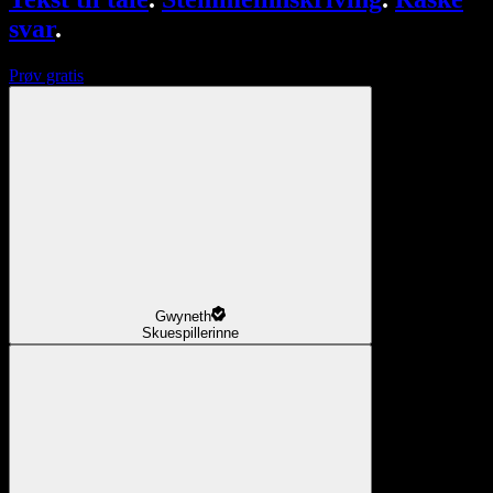
svar
.
Prøv gratis
Gwyneth
Skuespillerinne