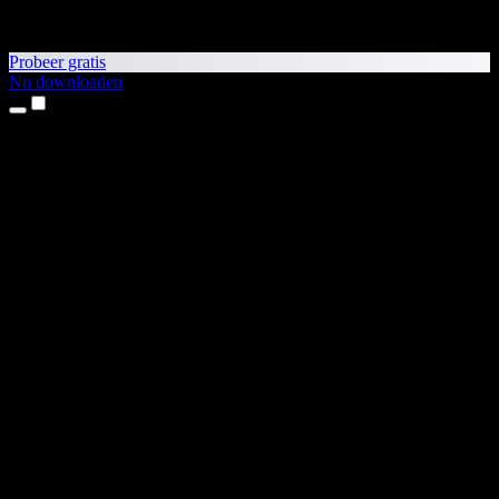
Probeer gratis
Nu downloaden
Producten
Tekst-naar-spraak
iPhone- en iPad-apps
Android-app
Chrome-extensie
Edge-extensie
Webapp
Mac-app
Windows-app