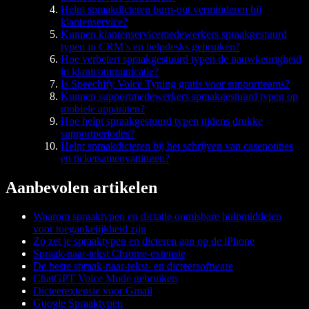
Helpt spraakdicteren burn-out verminderen bij
klantenservice?
Kunnen klantenservicemedewerkers spraakgestuurd
typen in CRM’s en helpdesks gebruiken?
Hoe verbetert spraakgestuurd typen de nauwkeurigheid
in klantcommunicatie?
Is Speechify Voice Typing gratis voor supportteams?
Kunnen supportmedewerkers spraakgestuurd typen op
mobiele apparaten?
Hoe helpt spraakgestuurd typen tijdens drukke
supportperiodes?
Helpt spraakdicteren bij het schrijven van casenotities
en ticketsamenvattingen?
Aanbevolen artikelen
Waarom spraaktypen en dictatie onmisbare hulpmiddelen
voor toegankelijkheid zijn
Zo zet je spraaktypen en dicteren aan op de iPhone
Spraak-naar-tekst Chrome-extensie
De beste spraak-naar-tekst- en dicteersoftware
ChatGPT Voice Mode gebruiken
Dicteerextensie voor Gmail
Google Spraaktypen