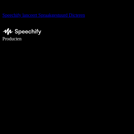
Speechify lanceert Spraakgestuurd Dicteren
Schrijf 5× sneller met spraaktypen
Producten
Meer informatie