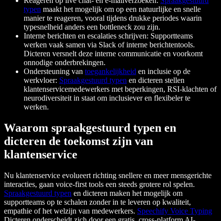
Reageren op live chat- en e-mailverzoeken:
Spraakgestuurd
typen
maakt het mogelijk om op een natuurlijke en snelle
manier te reageren, vooral tijdens drukke periodes waarin
typesnelheid anders een bottleneck zou zijn.
Interne berichten en escalaties schrijven: Supportteams
werken vaak samen via Slack of interne berichtentools.
Dicteren versnelt deze interne communicatie en voorkomt
onnodige onderbrekingen.
Ondersteuning van
toegankelijkheid
en inclusie op de
werkvloer:
Spraakgestuurd typen
en dicteren stellen
klantenservicemedewerkers met beperkingen, RSI-klachten of
neurodiversiteit in staat om inclusiever en flexibeler te
werken.
Waarom spraakgestuurd typen en
dicteren de toekomst zijn van
klantenservice
Nu klantenservice evolueert richting snellere en meer mensgerichte
interacties, gaan voice-first tools een steeds grotere rol spelen.
Spraakgestuurd typen
en dicteren maken het mogelijk om
supportteams op te schalen zonder in te leveren op kwaliteit,
empathie of het welzijn van medewerkers.
Speechify Voice Typing
Dicteren onderscheidt zich door een gratis, cross-platform AI-