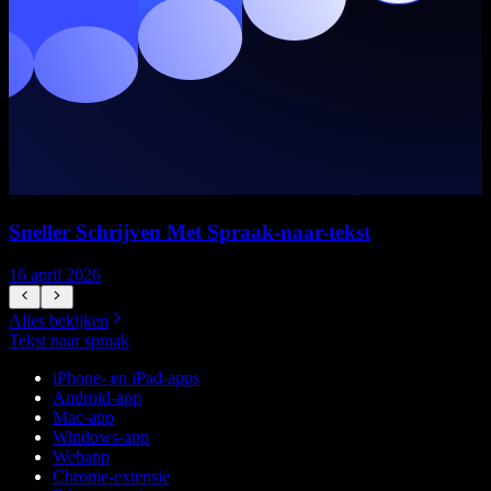
Sneller Schrijven Met Spraak-naar-tekst
16 april 2026
5
Alles bekijken
Tekst naar spraak
iPhone- en iPad-apps
Android-app
Mac-app
Windows-app
Webapp
Chrome-extensie