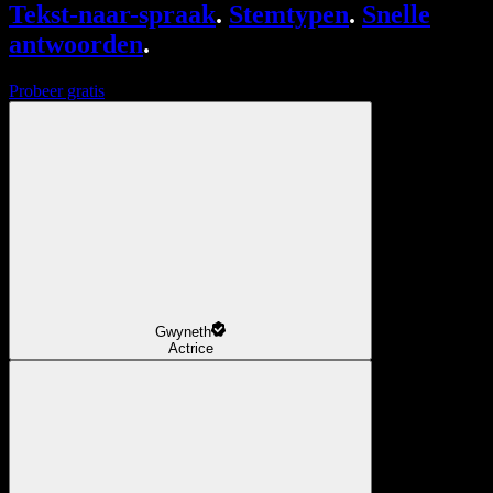
Tekst-naar-spraak
.
Stemtypen
.
Snelle
antwoorden
.
Probeer gratis
Gwyneth
Actrice