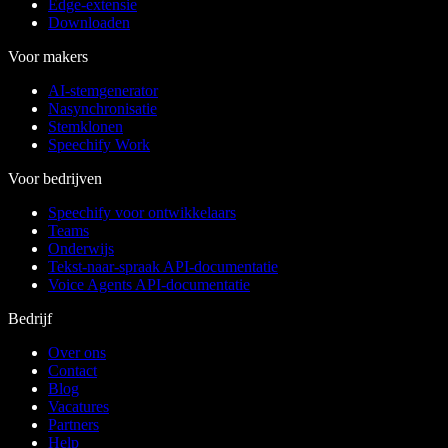
Edge-extensie
Downloaden
Voor makers
AI-stemgenerator
Nasynchronisatie
Stemklonen
Speechify Work
Voor bedrijven
Speechify voor ontwikkelaars
Teams
Onderwijs
Tekst-naar-spraak API-documentatie
Voice Agents API-documentatie
Bedrijf
Over ons
Contact
Blog
Vacatures
Partners
Help