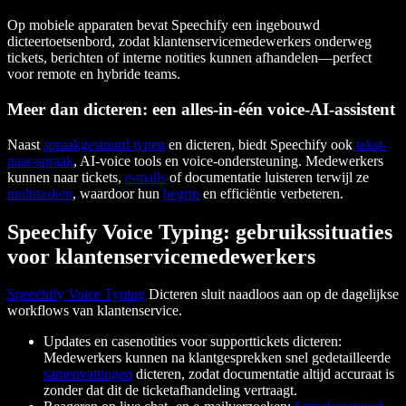
Op mobiele apparaten bevat Speechify een ingebouwd
dicteertoetsenbord, zodat klantenservicemedewerkers onderweg
tickets, berichten of interne notities kunnen afhandelen—perfect
voor remote en hybride teams.
Meer dan dicteren: een alles-in-één voice-AI-assistent
Naast
spraakgestuurd typen
en dicteren, biedt Speechify ook
tekst-
naar-spraak
, AI-voice tools en voice-ondersteuning. Medewerkers
kunnen naar tickets,
e-mails
of documentatie luisteren terwijl ze
multitasken
, waardoor hun
begrip
en efficiëntie verbeteren.
Speechify Voice Typing: gebruikssituaties
voor klantenservicemedewerkers
Speechify Voice Typing
Dicteren sluit naadloos aan op de dagelijkse
workflows van klantenservice.
Updates en casenotities voor supporttickets dicteren:
Medewerkers kunnen na klantgesprekken snel gedetailleerde
samenvattingen
dicteren, zodat documentatie altijd accuraat is
zonder dat dit de ticketafhandeling vertraagt.