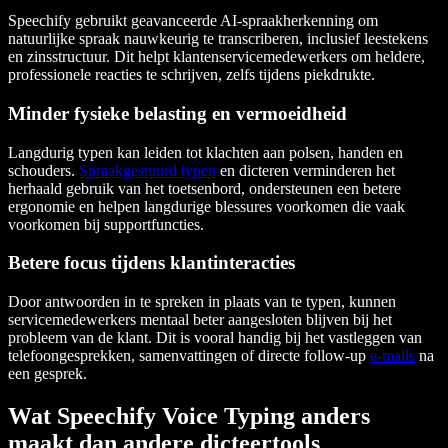
Speechify gebruikt geavanceerde AI-spraakherkenning om
natuurlijke spraak nauwkeurig te transcriberen, inclusief leestekens
en zinsstructuur. Dit helpt klantenservicemedewerkers om heldere,
professionele reacties te schrijven, zelfs tijdens piekdrukte.
Minder fysieke belasting en vermoeidheid
Langdurig typen kan leiden tot klachten aan polsen, handen en
schouders.
Spraakgestuurd typen
en dicteren verminderen het
herhaald gebruik van het toetsenbord, ondersteunen een betere
ergonomie en helpen langdurige blessures voorkomen die vaak
voorkomen bij supportfuncties.
Betere focus tijdens klantinteracties
Door antwoorden in te spreken in plaats van te typen, kunnen
servicemedewerkers mentaal beter aangesloten blijven bij het
probleem van de klant. Dit is vooral handig bij het vastleggen van
telefoongesprekken, samenvattingen of directe follow-up
e-mails
na
een gesprek.
Wat Speechify Voice Typing anders
maakt dan andere dicteertools