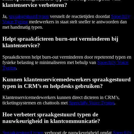
klantenservice verbeteren?
Ja,
spraakgestuurd typen
versnelt de reactietijden doordat
Speechify
Voice Typing
medewerkers in staat stelt sneller te antwoorden dan
met handmatig typen.
Helpt spraakdicteren burn-out verminderen bij
klantenservice?
Spraakdicteren helpt burn-out verminderen door repeterend typen en
fysieke belasting te minimaliseren met behulp van
Speechify Voice
Typing
.
Kunnen klantenservicemedewerkers spraakgestuurd
typen in CRM’s en helpdesks gebruiken?
Klantenservicemedewerkers kunnen direct dicteren in CRM’s,
ticketingsystemen en chattools met
Speechify Voice Typing
.
Hoe verbetert spraakgestuurd typen de
nauwkeurigheid in klantcommunicatie?
Spraakgestuurd typen
verhoogt de nauwkeurigheid omdat
Speechify