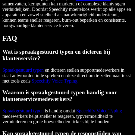
samenvatten, kernpunten kan markeren of complexe klantvragen
verduidelijken. Doordat Speechify moeiteloos werkt op alle apps en
apparaten en zowel snelheid als nauwkeurigheid ondersteunt,
kunnen teams sneller reageren, burn-out beperken en consistente,
hoogwaardige klantenservice leveren.
FAQ
Wat is spraakgestuurd typen en dicteren bij
klantenservice?
Spraakgestuurd typen
en dicteren stellen supportmedewerkers in
staat antwoorden in te spreken en deze direct om te zetten naar tekst
met tools zoals
Speechify Voice Typing
.
Waarom is spraakgestuurd typen handig voor
klantenservicemedewerkers?
Spraakgestuurd typen
is handig omdat
Speechify Voice Typing
medewerkers helpt sneller te reageren, typvermoeidheid te
verminderen en grote hoeveelheden tickets bij te houden.
Kan spraakgestuurd typen de responstijden van