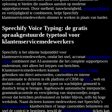
oplossing te bieden die naadloos aansluit op moderne
supportprocessen. Door snelheid, nauwkeurigheid,
toegankelijkheid
en veelzijdigheid te combineren, helpt Speechify
klantenservicemedewerkers slimmer te werken in plaats van harder.
Speechify Voice Typing: de gratis
spraakgestuurde typetool voor
klantenservicemedewerkers
Speechify is het ultieme hulpmiddel voor
klantenservicemedewerkers, omdat het snel, accuraat
spraakgestuurd
typen
combineert met AI-assistentie die het complete supportproces
ondersteunt, niet alleen het intypen van berichten.
Klantenservicemedewerkers kunnen
Speechify Voice Typing
gebruiken om direct antwoorden, casenotities en interne
documentatie te dicteren in elk platform of CRM op
Mac
, web en
mobiel—en zo de tijd die met typen en wachttijden gemoeid is
drastisch terug te brengen. Ingebouwde automatische interpunctie,
grammaticacontrole en verwijdering van stopwoordjes zorgen
ervoor dat berichten professioneel en helder blijven, zelfs bij hoge
werkdruk. Naast dicteren kunnen medewerkers met Speechify’s
tekst-naar-spraak
klantberichten of lange casenotities beluisteren om
snel de context te begrijpen, terwijl de
Voice AI Assistant
tickets kan