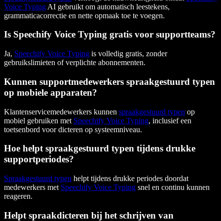
Voice Typing
AI gebruikt om automatisch leestekens,
grammaticacorrectie en nette opmaak toe te voegen.
Is Speechify Voice Typing gratis voor supportteams?
Ja,
Speechify Voice Typing
is volledig gratis, zonder
gebruikslimieten of verplichte abonnementen.
Kunnen supportmedewerkers spraakgestuurd typen
op mobiele apparaten?
Klantenservicemedewerkers kunnen
spraakgestuurd typen
op
mobiel gebruiken met
Speechify Voice Typing
, inclusief een
toetsenbord voor dicteren op systeemniveau.
Hoe helpt spraakgestuurd typen tijdens drukke
supportperiodes?
Spraakgestuurd typen
helpt tijdens drukke periodes doordat
medewerkers met
Speechify Voice Typing
snel en continu kunnen
reageren.
Helpt spraakdicteren bij het schrijven van