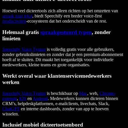
Hoewel veel dicteertools zich alleen richten op het omzetten van
spraak naar tekst
, biedt Speechify een breder voice-first
productiviteit
-ecosysteem dat het onderscheidt van de rest.
Helemaal gratis
spraakgestuurd typen
, zonder
limieten
Speechify Voice Typing
is volledig gratis voor alle gebruikers,
zonder gebruikslimieten en zonder dat je een premium-abonnement
hoeft af te sluiten. Dit maakt het toegankelijk voor individuele
medewerkers, kleine teams en grote organisaties.
Werkt overal waar klantenservicemedewerkers
werken
Speechify Voice Typing
is beschikbaar op
Mac
, web,
Chrome-
extensie
,
iOS
en
Android
. Medewerkers kunnen dicteren binnen
CRM’s, helpdeskplatformen, e-mailclients, livechats, Slack,
ChatGPT
en interne dashboards, zonder van app te hoeven
wisselen.
Inclusief mobiel dicteertoetsenbord