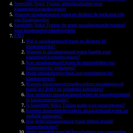
Speechify Voice Typing: gebruikssituaties voor
klantenservicemedewerkers
Waarom spraakgestuurd typen en dicteren de toekomst zijn
van klantenservice
Speechify Voice Typing: de gratis spraakgestuurde typetool
voor klantenservicemedewerkers
FAQ
Wat is spraakgestuurd typen en dicteren bij
klantenservice?
Waarom is spraakgestuurd typen handig voor
klantenservicemedewerkers?
Kan spraakgestuurd typen de responstijden van
klantenservice verbeteren?
Helpt spraakdicteren burn-out verminderen bij
klantenservice?
Kunnen klantenservicemedewerkers spraakgestuurd
typen in CRM’s en helpdesks gebruiken?
Hoe verbetert spraakgestuurd typen de nauwkeurigheid
in klantcommunicatie?
Is Speechify Voice Typing gratis voor supportteams?
Kunnen supportmedewerkers spraakgestuurd typen op
mobiele apparaten?
Hoe helpt spraakgestuurd typen tijdens drukke
supportperiodes?
Helpt spraakdicteren bij het schrijven van casenotities