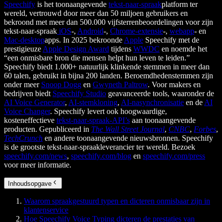
Speechify
is het toonaangevende
tekst-naar-spraak
platform ter
wereld, vertrouwd door meer dan 50 miljoen gebruikers en
bekroond met meer dan 500.000 vijfsterrenbeoordelingen voor zijn
tekst-naar-spraak
iOS
-,
Android
-,
Chrome-extensie
-,
webapp
- en
Mac-desktop
apps. In 2025 bekroonde
Apple
Speechify met de
prestigieuze
Apple Design Award
tijdens
WWDC
en noemde het
“een onmisbare bron die mensen helpt hun leven te leiden.”
Speechify biedt 1.000+ natuurlijk klinkende stemmen in meer dan
60 talen, gebruikt in bijna 200 landen. Beroemdhedenstemmen zijn
onder meer
Snoop Dogg
en
Gwyneth Paltrow
. Voor makers en
bedrijven biedt
Speechify Studio
geavanceerde tools, waaronder de
AI Voice Generator
,
AI-stemkloning
,
AI-nasynchronisatie
en de
AI
Voice Changer
. Speechify levert ook hoogwaardige,
kosteneffectieve
tekst-naar-spraak-API’s
aan toonaangevende
producten. Gepubliceerd in
The Wall Street Journal
,
CNBC
,
Forbes
,
TechCrunch
en andere toonaangevende nieuwsbronnen. Speechify
is de grootste tekst-naar-spraakleverancier ter wereld. Bezoek
speechify.com/news
,
speechify.com/blog
en
speechify.com/press
voor meer informatie.
Inhoudsopgave
Waarom spraakgestuurd typen en dicteren onmisbaar zijn in
klantenservice
Hoe Speechify Voice Typing dicteren de prestaties van