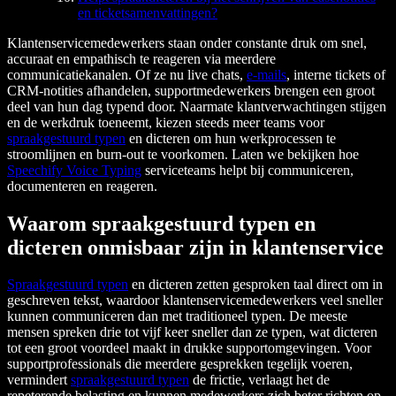
en ticketsamenvattingen?
Klantenservicemedewerkers staan onder constante druk om snel,
accuraat en empathisch te reageren via meerdere
communicatiekanalen. Of ze nu live chats,
e-mails
, interne tickets of
CRM-notities afhandelen, supportmedewerkers brengen een groot
deel van hun dag typend door. Naarmate klantverwachtingen stijgen
en de werkdruk toeneemt, kiezen steeds meer teams voor
spraakgestuurd typen
en dicteren om hun werkprocessen te
stroomlijnen en burn-out te voorkomen. Laten we bekijken hoe
Speechify Voice Typing
serviceteams helpt bij communiceren,
documenteren en reageren.
Waarom spraakgestuurd typen en
dicteren onmisbaar zijn in klantenservice
Spraakgestuurd typen
en dicteren zetten gesproken taal direct om in
geschreven tekst, waardoor klantenservicemedewerkers veel sneller
kunnen communiceren dan met traditioneel typen. De meeste
mensen spreken drie tot vijf keer sneller dan ze typen, wat dicteren
tot een groot voordeel maakt in drukke supportomgevingen. Voor
supportprofessionals die meerdere gesprekken tegelijk voeren,
vermindert
spraakgestuurd typen
de frictie, verlaagt het de
repeterende belasting en kunnen medewerkers zich beter richten op