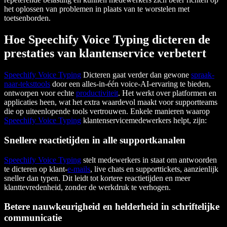
het oplossen van problemen in plaats van te worstelen met
toetsenborden.
Hoe Speechify Voice Typing dicteren de
prestaties van klantenservice verbetert
Speechify Voice Typing
Dicteren gaat verder dan gewone
spraak-
naar-teksttools
door een alles-in-één voice-AI-ervaring te bieden,
ontworpen voor echte
productiviteit
. Het werkt over platformen en
applicaties heen, wat het extra waardevol maakt voor supportteams
die op uiteenlopende tools vertrouwen. Enkele manieren waarop
Speechify Voice Typing
klantenservicemedewerkers helpt, zijn:
Snellere reactietijden in alle supportkanalen
Speechify Voice Typing
stelt medewerkers in staat om antwoorden
te dicteren op klant-
e-mails
, live chats en supporttickets, aanzienlijk
sneller dan typen. Dit leidt tot kortere reactietijden en meer
klanttevredenheid, zonder de werkdruk te verhogen.
Betere nauwkeurigheid en helderheid in schriftelijke
communicatie