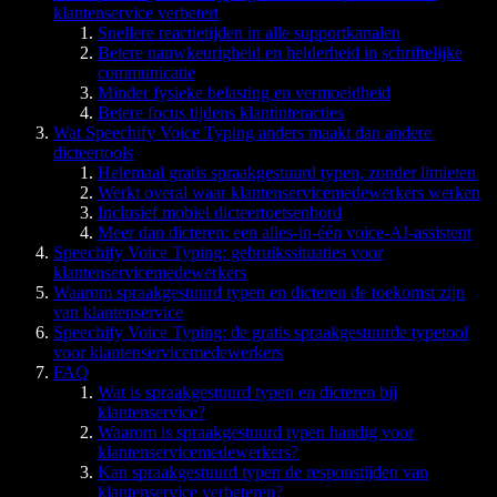
klantenservice verbetert
Snellere reactietijden in alle supportkanalen
Betere nauwkeurigheid en helderheid in schriftelijke
communicatie
Minder fysieke belasting en vermoeidheid
Betere focus tijdens klantinteracties
Wat Speechify Voice Typing anders maakt dan andere
dicteertools
Helemaal gratis spraakgestuurd typen, zonder limieten
Werkt overal waar klantenservicemedewerkers werken
Inclusief mobiel dicteertoetsenbord
Meer dan dicteren: een alles-in-één voice-AI-assistent
Speechify Voice Typing: gebruikssituaties voor
klantenservicemedewerkers
Waarom spraakgestuurd typen en dicteren de toekomst zijn
van klantenservice
Speechify Voice Typing: de gratis spraakgestuurde typetool
voor klantenservicemedewerkers
FAQ
Wat is spraakgestuurd typen en dicteren bij
klantenservice?
Waarom is spraakgestuurd typen handig voor
klantenservicemedewerkers?
Kan spraakgestuurd typen de responstijden van
klantenservice verbeteren?