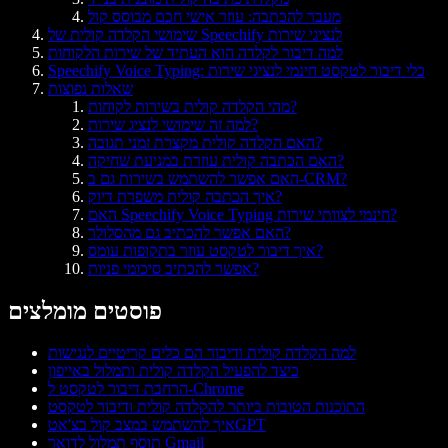
מעבר להכתבה: עוזר אישי חכם מבוסס קול
שימושי הקלדה קולית של Speechify לנציגי שירות
למה דיבור לקלדה הוא העתיד של שירות הלקוחות
Speechify Voice Typing: כלי דיבור לטקסט חינמי לנציגי שירות
שאלות נפוצות
מהי הקלדה קולית בשירות לקוחות?
למה זה שימושי לנציג שירות?
האם הקלדה קולית מקצרת זמני תגובה?
האם הכתבה קולית עוזרת במניעת שחיקה?
האם אפשר להשתמש בשירות גם ב-CRM?
איך הכתבה קולית משפרת דיוק?
האם Speechify Voice Typing חינמי לצוותי שירות?
האם אפשר להכתיב גם מהסלולר?
איך דיבור לטקסט עוזר בתקופות עומס?
אפשר להכתיב סיכומי פניות?
פוסטים מומלצים
למה הקלדה קולית ודיבור הם כלים קריטיים לנגישות
כיצד להפעיל הקלדה קולית ותמלול באייפון
הרחבת דיבור לטקסט ל-Chrome
התוכנות הטובות ביותר להקלדה קולית ודיבור לטקסט
איך להשתמש במצב קול בצ'אטGPT
תוסף תמלול לדואר Gmail