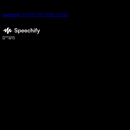
Speechify משיקה תמלול קול להקלדה
לכתוב פי 5 מהר יותר עם הכתבה קולית
מוצרים
למידע נוסף