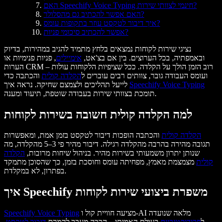
האם Speechify Voice Typing חינמי לצוותי שירות?
האם אפשר להכתיב גם מהסלולר?
איך דיבור לטקסט עוזר בתקופות עומס?
אפשר להכתיב סיכומי פניות?
נציגי שירות לקוחות נמצאים בלחץ מתמיד להגיב במהירות, בדיוק
ובאמפתיה, בכל הערוצים. בין אם בצ'אט,
אימיילים
, פניות פנימיות או
הערות CRM – רוב הזמן הולך על הקלדה. ככל שציפיות הלקוחות עולות
ועומס העבודה גובר, צוותים רבים עוברים ל
הקלדה קולית
והכתבה כדי
Speechify Voice Typing
לייעל תהליכים ולצמצם שחיקה. נראה איך
תומכת בצוותי שירות בעבודה שוטפת, תיעוד ומענה.
למה הקלדה קולית חשובה בשירות לקוחות
הקלדה קולית
והכתבה הופכות דיבור לטקסט בזמן אמת, ומאפשרות
תגובה מהירה בהרבה מהקלדה רגילה. דיבור מהיר פי 3–5 מהקלדה, מה
שנותן יתרון משמעותי בשירות מהיר. בניהול שיחות מרובות,
הקלדה
קולית
מצמצמת מאמץ, מפחיתה עומס וחוסכת בזמן, כך שהסוכן מתמקד
בפתרון, לא במקלדת.
איך Speechify משפרת ביצועי שירות לקוחות
מציעה חוויית קול ו-AI מלאה שנועדה
Speechify Voice Typing
ל
פרודוקטיביות
בעולם האמיתי – הרבה מעבר להמרת
דיבור לטקסט
.