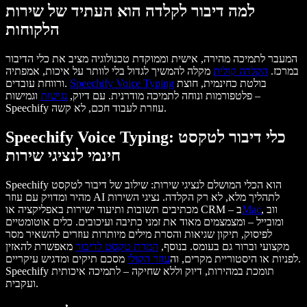
למה דיבור לקלדה הוא העתיד של שירות
הלקוחות
המעבר לתמיכה מהירה, אישית וממוקדת טכנולוגיה מציב את כלי הדיבור
במרכז.
הקלדה קולית
מקלה להמשיך לגדול בלי לוותר על איכות, אמפתיה
בולטת כחינמית, חוצת
Speechify Voice Typing
ורווחת עובדים.
פלטפורמות ונוחה לתמיכה מודרנית. עם דיוק,
נגישות
וגמישות –
Speechify עוזרת לעבוד חכם, לא קשה.
Speechify Voice Typing: כלי דיבור לטקסט
חינמי לנציגי שירות
Speechify הוא הכלי המושלם לנציגי שירות: שילוב של דיבור לטקסט
מהיר ומדויק עם עוזר AI לתהליך מלא, לא רק הקלדה. נציגי השירות
, ווב
Mac
מכתיבים תשובות ותיעוד ישירות באפליקציה או CRM – ב
ומובייל – ומצמצמים מאוד את זמני כתיבה ועיכובים. כלים אוטומטיים
לפיסוק, תיקון שגיאות והסרת מילים מיותרות עוזרים להשאיר מסר
מקצועי וברור גם בעומס. בנוסף,
המרת טקסט לדיבור
מאפשרת להאזין
לפניות או היסטוריית מקרים, וה
עוזר הקולי
מסכם תיקים ומדגיש עיקריים.
Speechify תומכת במהירות, דיוק וללא שחיקה – לתמיכה איכותית
ועקבית.