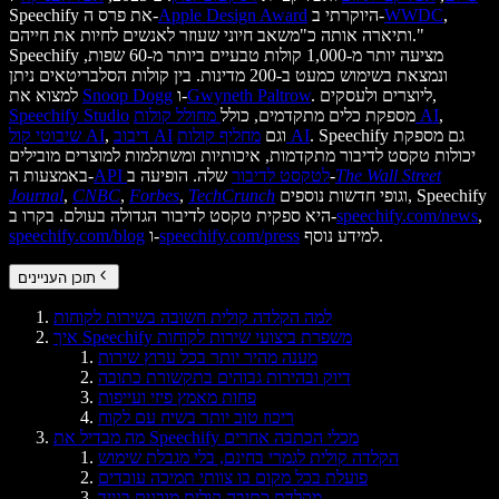
,
WWDC
היוקרתי ב-
Apple Design Award
Speechify את פרס ה-
ותיארה אותה כ"משאב חיוני שעוזר לאנשים לחיות את חייהם."
Speechify מציעה יותר מ-1,000 קולות טבעיים ביותר מ-60 שפות,
ונמצאת בשימוש כמעט ב-200 מדינות. בין קולות הסלבריטאים ניתן
. ליוצרים ולעסקים,
Gwyneth Paltrow
ו-
Snoop Dogg
למצוא את
,
מחולל קולות AI
מספקת כלים מתקדמים, כולל
Speechify Studio
. Speechify גם מספקת
מחליף קולות AI
וגם
דיבוב AI
,
שיבוטי קול AI
יכולות טקסט לדיבור מתקדמות, איכותיות ומשתלמות למוצרים מובילים
The Wall Street
שלה. הופיעה ב-
API לטקסט לדיבור
באמצעות ה-
וגופי חדשות נוספים, Speechify
TechCrunch
,
Forbes
,
CNBC
,
Journal
,
speechify.com/news
היא ספקית טקסט לדיבור הגדולה בעולם. בקרו ב-
למידע נוסף.
speechify.com/press
ו-
speechify.com/blog
תוכן העניינים
למה הקלדה קולית חשובה בשירות לקוחות
איך Speechify משפרת ביצועי שירות לקוחות
מענה מהיר יותר בכל ערוץ שירות
דיוק ובהירות גבוהים בתקשורת כתובה
פחות מאמץ פיזי ועייפות
ריכוז טוב יותר בשיח עם לקוח
מה מבדיל את Speechify מכלי הכתבה אחרים
הקלדה קולית לגמרי בחינם, בלי מגבלת שימוש
פועלת בכל מקום בו צוותי תמיכה עובדים
מקלדת כתיבה קולית מובנית בנייד