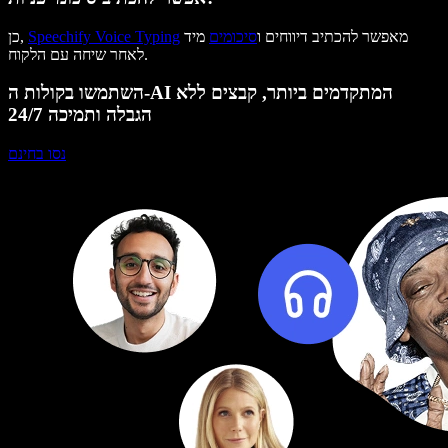
מאפשר להכתיב דיווחים ו
סיכומים
מיד
Speechify Voice Typing
כן,
לאחר שיחה עם הלקוח.
השתמשו בקולות ה-AI המתקדמים ביותר, קבצים ללא
הגבלה ותמיכה 24/7
נסו בחינם