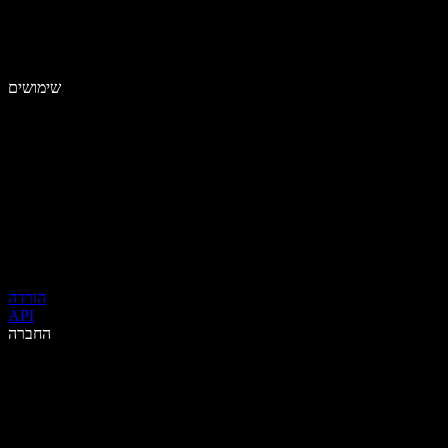
שימושים
הורדה
API
החברה