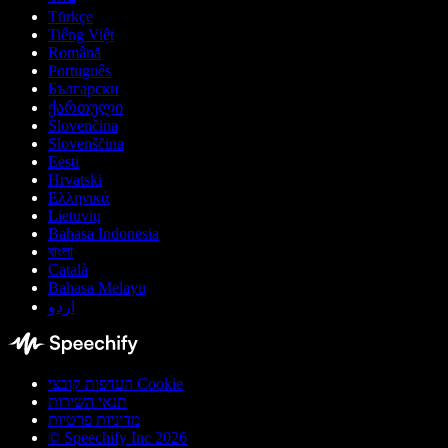
Türkçe
Tiếng Việt
Română
Português
Български
ქართული
Slovenčina
Slovenščina
Eesti
Hrvatski
Ελληνικά
Lietuvių
Bahasa Indonesia
বাংলা
Català
Bahasa Melayu
اردو
העדפות קובצי Cookie
תנאי השירות
מדיניות פרטיות
© Speechify Inc 2026