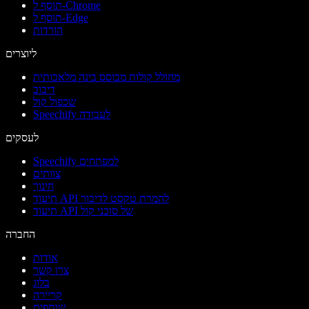
תוסף ל-Chrome
תוסף ל-Edge
הורדות
ליוצרים
מחולל קולות מבוסס בינה מלאכותית
דיבוב
שכפול קול
Speechify לעבודה
לעסקים
Speechify למפתחים
צוותים
חינוך
תיעוד API להמרת טקסט לדיבור
תיעוד API של סוכני קול
החברה
אודות
צרו קשר
בלוג
קריירה
שותפים