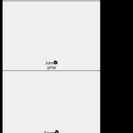
John
שחקן
Snoop