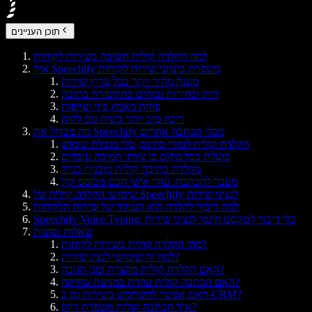
תוכן העניינים
למה הקלדה קולית חשובה בשירות לקוחות
איך Speechify משפרת ביצועי שירות לקוחות
מענה מהיר יותר בכל ערוץ שירות
דיוק ובהירות גבוהים בתקשורת כתובה
פחות מאמץ פיזי ועייפות
ריכוז טוב יותר בשיח עם לקוח
מה מבדיל את Speechify מכלי הכתבה אחרים
הקלדה קולית לגמרי בחינם, בלי מגבלת שימוש
פועלת בכל מקום בו צוותי תמיכה עובדים
מקלדת כתיבה קולית מובנית בנייד
מעבר להכתבה: עוזר אישי חכם מבוסס קול
שימושי הקלדה קולית של Speechify לנציגי שירות
למה דיבור לקלדה הוא העתיד של שירות הלקוחות
Speechify Voice Typing: כלי דיבור לטקסט חינמי לנציגי שירות
שאלות נפוצות
מהי הקלדה קולית בשירות לקוחות?
למה זה שימושי לנציג שירות?
האם הקלדה קולית מקצרת זמני תגובה?
האם הכתבה קולית עוזרת במניעת שחיקה?
האם אפשר להשתמש בשירות גם ב-CRM?
איך הכתבה קולית משפרת דיוק?