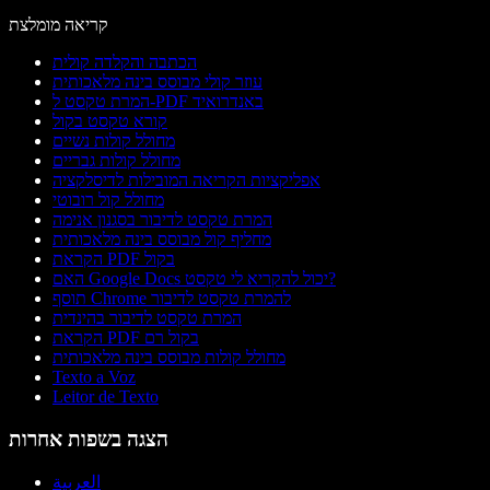
קריאה מומלצת
הכתבה והקלדה קולית
עוזר קולי מבוסס בינה מלאכותית
המרת טקסט ל-PDF באנדרואיד
קורא טקסט בקול
מחולל קולות נשיים
מחולל קולות גבריים
אפליקציות הקריאה המובילות לדיסלקציה
מחולל קול רובוטי
המרת טקסט לדיבור בסגנון אנימה
מחליף קול מבוסס בינה מלאכותית
הקראת PDF בקול
האם Google Docs יכול להקריא לי טקסט?
תוסף Chrome להמרת טקסט לדיבור
המרת טקסט לדיבור בהינדית
הקראת PDF בקול רם
מחולל קולות מבוסס בינה מלאכותית
Texto a Voz
Leitor de Texto
הצגה בשפות אחרות
العربية