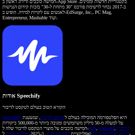
חמישה כוכבים ודירוג ראשון ב-App Store בקטגוריית חדשות ומגזינים.
ב-2017 נבחר לרשימת פורבס "30 מתחת ל-30" בזכות קידום הנגישות
לאנשים עם לקויות למידה. הופיע ב-EdSurge, Inc., PC Mag,
Entrepreneur, Mashable ועוד.
אודות Speechify
הקורא הטוב בעולם לטקסט לדיבור
היא הפלטפורמה המובילה בעולם ל
טקסט לדיבור
, שנשענת
Speechify
על למעלה מ-50 מיליון משתמשים ומגובה ביותר מ-500,000 ביקורות
הרחבת
,
Android
,
iOS
חמישה כוכבים על מוצרי הטקסט לדיבור שלה ל-
כרום
,
אפליקציית ווב
ואפליקציית
דסקטופ למק
. ב-2025,
אפל העניקה
ל-