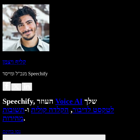
קליף ויצמן
מנכ"ל ומייסד Speechify
שלך
Voice AI
Speechify, העוזר
לטקסט לדיבור
,
הקלדה קולית
ו-
תשובות
.
מהירות
נסו בחינם