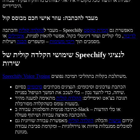
לפניות או תיעוד מכל מקום – אידיאלי לצוותים מרחוק ותפקידי עבודה
היברידיים.
מעבר להכתבה: עוזר אישי חכם מבוסס קול
והכתבה – Speechify מאפשרת גם
המרת טקסט
מעבר ל
הקלדה קולית
לדיבור
, כלי קוליים ועוזר דיגיטלי בקול. אפשר להאזין לפניות,
אימיילים
או
ויעילות.
מסמכים תוך
ריבוי משימות
– ומשפרים
הבנה
שימושי הקלדה קולית של Speechify לנציגי
שירות
משתלבת בקלות בתהליכי תמיכה נפוצים.
Speechify Voice Typing
הכתבת עדכונים וסיכומים: הנציגים מכתיבים
סיכומים
בסיום
שיחה, כדי לתעד נכון – בלי לעכב את המשך הטיפול בפנייה.
תגובה בצ'אט ואימיילים:
הקלדה קולית
מתאימה למענה מהיר
בשעות עומס כשהקלדה מסורבלת.
כתיבה פנימית והסלמות: עבודה ב-Slack או כלי הודעות –
ההכתבה מאיצה עבודה ושיתוף פעולה.
קידום
נגישות
והכלה:
הקלדה קולית
מאפשרת עבודה שוויונית גם
לסובלים ממגבלות פיזיות או נוירולוגיות – ומקדמת סביבת עבודה
מגוונת.