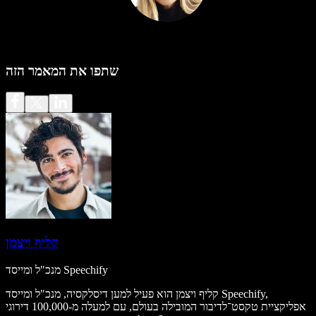
שתפו את המאמר הזה
קליף ויצמן
מנכ"ל ומייסד Speechify
קליף ויצמן הוא פעיל למען דיסלקסיה, מנכ"ל ומייסד Speechify,
אפליקציית טקסט־לדיבור המובילה בעולם, עם למעלה מ-100,000 דירוגי