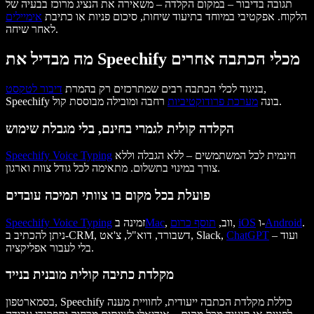
תגובה בדיבור – במקום הקלדה – משאירה את הנציג מרוכז בבעיה של
הלקוח. אפקטיבי במיוחד בתיעוד שיחות, סיכום פניות או כתיבת
אימיילים
לאחר שיחה.
מה מבדיל את Speechify מכלי הכתבה אחרים
,
בניגוד לכלי הכתבה רבים שמתרכזים רק בהמרת
דיבור לטקסט
רחבה ומובילה מבוססת קול.
Speechify בונה
מערכת פרודוקטיביות
הקלדה קולית לגמרי בחינם, בלי מגבלת שימוש
חינמית לכל המשתמשים – ללא הגבלה וללא
Speechify Voice Typing
צורך במינוי בתשלום. מתאימה לכל גודל צוות וארגון.
פועלת בכל מקום בו צוותי תמיכה עובדים
.
Android
ו-
iOS
,
, ווב,
תוסף כרום
Mac
זמינה ב
Speechify Voice Typing
ועוד –
ChatGPT
ניתן להכתיב ב-CRM, דשבורד, דוא"ל, צ'אט, Slack,
בלי לעבור אפליקציה.
מקלדת כתיבה קולית מובנית בנייד
בסמארטפון, Speechify כוללת מקלדת הכתבה ייעודית, לחוויית מענה