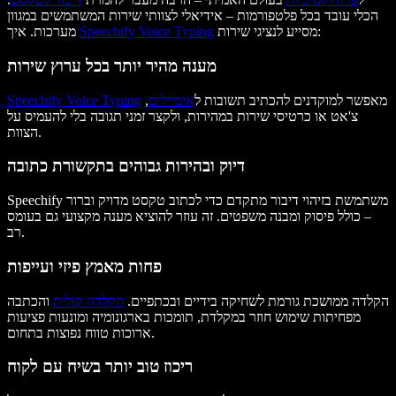
הכלי עובד בכל פלטפורמות – אידיאלי לצוותי שירות המשתמשים במגוון
מסייע לנציגי שירות:
Speechify Voice Typing
מערכות. איך
מענה מהיר יותר בכל ערוץ שירות
מאפשר למוקדנים להכתיב תשובות ל
אימיילים
,
Speechify Voice Typing
צ'אט או כרטיסי שירות במהירות, ולקצר זמני תגובה בלי להעמיס על
הצוות.
דיוק ובהירות גבוהים בתקשורת כתובה
Speechify משתמשת בזיהוי דיבור מתקדם כדי לכתוב טקסט מדויק וברור
– כולל פיסוק ומבנה משפטים. זה עוזר להוציא מענה מקצועי גם בעומס
רב.
פחות מאמץ פיזי ועייפות
הקלדה ממושכת גורמת לשחיקה בידיים ובכתפיים.
הקלדה קולית
והכתבה
מפחיתות שימוש חוזר במקלדת, תומכות בארגונומיה ומונעות פציעות
ארוכות טווח נפוצות בתחום.
ריכוז טוב יותר בשיח עם לקוח