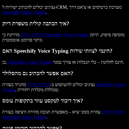
נציגים יכולים להכתיב ישירות ל-CRM, מערכת כרטיסים או צ'אט דרך
Speechify Voice Typing
.
איך הכתבה קולית משפרת דיוק?
מוסיפה פיסוק, תיקון
Speechify Voice Typing
מדויקת כי
הקלדה קולית
וניקוי פורמט אוטומטית.
האם Speechify Voice Typing חינמי לצוותי שירות?
חינם לחלוטין – בלי הגבלות או צורך במנוי.
Speechify Voice Typing
כן,
האם אפשר להכתיב גם מהסלולר?
Speechify Voice
מהנייד בעזרת
נציגים יכולים להשתמש ב-
הקלדה קולית
, שכוללת מקלדת ייחודית.
Typing
איך דיבור לטקסט עוזר בתקופות עומס?
הקלדה קולית
עוזרת בזמני שיא – מאפשרת תגובה מהירה ורציפה בעזרת
Speechify Voice Typing
.
אפשר להכתיב סיכומי פניות?