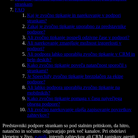
strankam
FAQ
Kaj je zvočno tipkanje in narekovanje v podpori
strankam?
Zakaj je zvočno tipkanje uporabno za predstavnike
podpore?
Ali zvočno tipkanje pospeši odzivne čase v podpori?
Ali narekovanje zmanjšuje možnost izgorelosti v
podpori?
Ali podpora lahko uporablja zvočno tipkanje v CRM in
help deskih?
Kako zvočno tipkanje poveča natančnost sporočil s
strankami?
Je Speechify zvočno tipkanje brezplačen za ekipe
podpore?
Ali lahko podpora uporablja zvočno tipkanje na
mobilnikih?
Kako zvočno tipkanje pomaga v času največjega
obsega podpore?
Ali zvočno narekovanje olajša zapisovanje povzetkov
zahtevkov?
Predstavniki podpore strankam so pod stalnim pritiskom, da hitro,
natančno in sočutno odgovarjajo prek več kanalov. Pri obdelavi
klepetov v živo,
e-pošt
, internih zahtevkov ali CRM zapiskov agenti