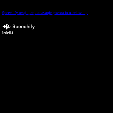
Speechify uvaja prepoznavanje govora in narekovanje
Pišite 5× hitreje z narekovanjem
Izdelki
Več o tem