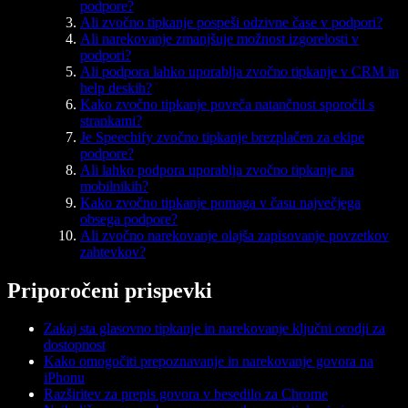
podpore?
Ali zvočno tipkanje pospeši odzivne čase v podpori?
Ali narekovanje zmanjšuje možnost izgorelosti v
podpori?
Ali podpora lahko uporablja zvočno tipkanje v CRM in
help deskih?
Kako zvočno tipkanje poveča natančnost sporočil s
strankami?
Je Speechify zvočno tipkanje brezplačen za ekipe
podpore?
Ali lahko podpora uporablja zvočno tipkanje na
mobilnikih?
Kako zvočno tipkanje pomaga v času največjega
obsega podpore?
Ali zvočno narekovanje olajša zapisovanje povzetkov
zahtevkov?
Priporočeni prispevki
Zakaj sta glasovno tipkanje in narekovanje ključni orodji za
dostopnost
Kako omogočiti prepoznavanje in narekovanje govora na
iPhonu
Razširitev za prepis govora v besedilo za Chrome