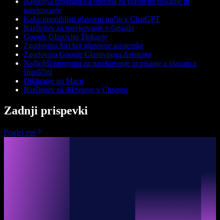
Najboljša programska oprema za glasovno tipkanje in
narekovanje
Kako uporabljati glasovni način v ChatGPT
Razširitev za narekovanje v Gmailu
Google Glasovno Tipkanje
Zgodovina Siri kot glasovne asistentke
Zgodovina Google Glasovnega Asistenta
Najboljši programi za narekovanje in pisanje z glasom v
španščini
Diktiranje na Macu
Razširitev za diktiranje v Chromu
Zadnji prispevki
Poglej vse