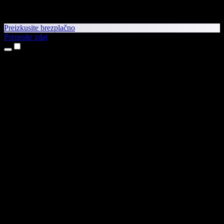
Preizkusite brezplačno
Prenesite zdaj
Izdelki
Pretvorba besedila v govor
Aplikaciji za iPhone in iPad
Aplikacija za Android
Razširitev za Chrome
Razširitev za Edge
Spletna aplikacija
Aplikacija za Mac
Aplikacija za Windows