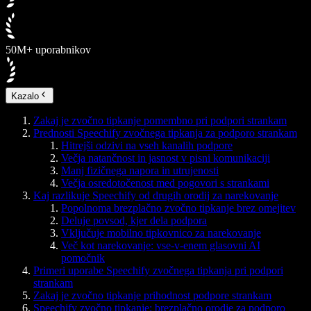
50M+ uporabnikov
Kazalo
Zakaj je zvočno tipkanje pomembno pri podpori strankam
Prednosti Speechify zvočnega tipkanja za podporo strankam
Hitrejši odzivi na vseh kanalih podpore
Večja natančnost in jasnost v pisni komunikaciji
Manj fizičnega napora in utrujenosti
Večja osredotočenost med pogovori s strankami
Kaj razlikuje Speechify od drugih orodij za narekovanje
Popolnoma brezplačno zvočno tipkanje brez omejitev
Deluje povsod, kjer dela podpora
Vključuje mobilno tipkovnico za narekovanje
Več kot narekovanje: vse-v-enem glasovni AI
pomočnik
Primeri uporabe Speechify zvočnega tipkanja pri podpori
strankam
Zakaj je zvočno tipkanje prihodnost podpore strankam
Speechify zvočno tipkanje: brezplačno orodje za podporo