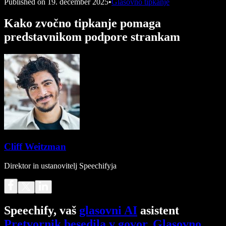
Published on
19. december 2025
•
Glasovno tipkanje
Kako zvočno tipkanje pomaga
predstavnikom podpore strankam
Cliff Weitzman
Direktor in ustanovitelj Speechifyja
Speechify, vaš
glasovni AI
asistent
Pretvornik besedila v govor
.
Glasovno