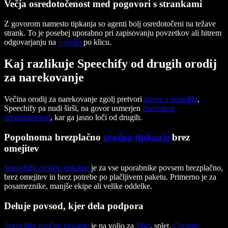
Večja osredotočenost med pogovori s strankami
Z govorom namesto tipkanja so agenti bolj osredotočeni na težave
strank. To je posebej uporabno pri zapisovanju povzetkov ali hitrem
odgovarjanju na
e-pošto
po klicu.
Kaj razlikuje Speechify od drugih orodij
za narekovanje
Večina orodij za narekovanje zgolj pretvori
govor v besedilo
,
Speechify pa nudi širši, na govor usmerjen
ekosistem
produktivnosti
, kar ga jasno loči od drugih.
Popolnoma brezplačno
zvočno tipkanje
brez
omejitev
Speechify zvočno tipkanje
je za vse uporabnike povsem brezplačno,
brez omejitev in brez potrebe po plačljivem paketu. Primerno je za
posameznike, manjše ekipe ali velike oddelke.
Deluje povsod, kjer dela podpora
Speechify zvočno tipkanje
je na voljo za
Mac
, splet,
Chrome