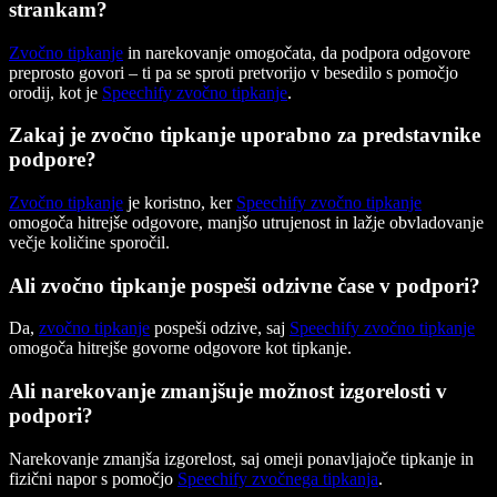
strankam?
Zvočno tipkanje
in narekovanje omogočata, da podpora odgovore
preprosto govori – ti pa se sproti pretvorijo v besedilo s pomočjo
orodij, kot je
Speechify zvočno tipkanje
.
Zakaj je zvočno tipkanje uporabno za predstavnike
podpore?
Zvočno tipkanje
je koristno, ker
Speechify zvočno tipkanje
omogoča hitrejše odgovore, manjšo utrujenost in lažje obvladovanje
večje količine sporočil.
Ali zvočno tipkanje pospeši odzivne čase v podpori?
Da,
zvočno tipkanje
pospeši odzive, saj
Speechify zvočno tipkanje
omogoča hitrejše govorne odgovore kot tipkanje.
Ali narekovanje zmanjšuje možnost izgorelosti v
podpori?
Narekovanje zmanjša izgorelost, saj omeji ponavljajoče tipkanje in
fizični napor s pomočjo
Speechify zvočnega tipkanja
.