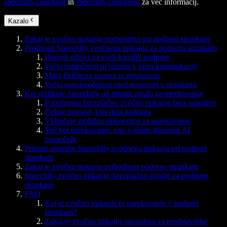
speechify.com/blog
in
speechify.com/press
za več informacij.
Kazalo
Zakaj je zvočno tipkanje pomembno pri podpori strankam
Prednosti Speechify zvočnega tipkanja za podporo strankam
Hitrejši odzivi na vseh kanalih podpore
Večja natančnost in jasnost v pisni komunikaciji
Manj fizičnega napora in utrujenosti
Večja osredotočenost med pogovori s strankami
Kaj razlikuje Speechify od drugih orodij za narekovanje
Popolnoma brezplačno zvočno tipkanje brez omejitev
Deluje povsod, kjer dela podpora
Vključuje mobilno tipkovnico za narekovanje
Več kot narekovanje: vse-v-enem glasovni AI
pomočnik
Primeri uporabe Speechify zvočnega tipkanja pri podpori
strankam
Zakaj je zvočno tipkanje prihodnost podpore strankam
Speechify zvočno tipkanje: brezplačno orodje za podporo
strankam
FAQ
Kaj je zvočno tipkanje in narekovanje v podpori
strankam?
Zakaj je zvočno tipkanje uporabno za predstavnike