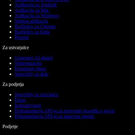
Aplikacija za Android
Aplikacija za Mac
Aplikacija za Windows
Spletna aplikacija
Razširitev za Chrome
Razširitev za Edge
Prenosi
Za ustvarjalce
Generator AI glasov
Sinhronizacija
Kloniranje glasu
Speechify za delo
Za podjetja
Speechify za razvijalce
Ekipe
Izobraževanje
Dokumentacija API-ja za pretvorbo besedila v govor
Dokumentacija API-ja za glasovne agente
Podjetje