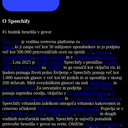
O Speechify
#1 bralnik besedila v govor
Speechify
je vodilna svetovna platforma za
pretvorbo besedila v
govor
, ki ji zaupa več kot 50 milijonov uporabnikov in jo podpira
več kot 500.000 petzvezdičnih ocen na njenih
iOS
,
Android
,
Chrome razširitvi
,
spletni aplikaciji
in v
namiznih aplikacijah za
Mac
. Leta 2025 je
Apple nagradil
Speechify s prestižno
nagrado
Apple Design Award
na
WWDC
in ga označil kot »ključni vir, ki
ljudem pomaga živeti polno življenje.« Speechify ponuja več kot
1.000 naravnih glasov v več kot 60 jezikih in se uporablja v skoraj
200 državah. Med zvezdniškimi glasovi sta tudi
Snoop Dogg
in
Gwyneth Paltrow
. Za ustvarjalce in podjetja
Speechify Studio
ponuja napredna orodja, vključno z
AI generatorjem glasov
,
AI
kloniranjem glasu
,
AI dubliranjem
in
AI spreminjevalnikom glasu
.
Speechify vrhunskim izdelkom omogoča vrhunsko kakovosten in
cenovno učinkovit
API za pretvorbo besedila v govor
. Pojavlja se v
The Wall Street Journal
,
CNBC
,
Forbes
,
TechCrunch
in drugih
vodilnih novičarskih medijih. Speechify je največji ponudnik
pretvorbe besedila v govor na svetu. Obiščite
speechify.com/news
,