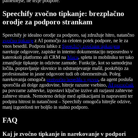
pametnejše, ne težje podpore.
Speechify zvočno tipkanje: brezplačno
orodje za podporo strankam
Speechify je idealno orodje za podporo, saj združuje hitro, natančno
zvočno tipkanje
z AI pomočjo za celoten potek podpore, ne le za
vnos besedil. Podpora lahko z
Speechify zvočnim tipkanjem
narekuje odgovore, zapiske in interno dokumentacijo neposredno v
katerokoli platformo ali CRM na
Macu
, spletu in mobilniku ter tako
zmanjšuje tipkanje in odzivne zamude. Funkcije, kot so samodejna
ločila, popravljanje slovnice in odstranjevanje mašil, poskrbijo za
profesionalne in jasne odgovore tudi ob obremenitvah. Poleg
narekovanja omogoča
pretvorbo besedila v govor
, da agent posluša
sporočila ali dolge zgodovine, hitreje razume vsebino,
AI pomočnik
pa povzame zahtevke, izpostavi ključne izzive ali razjasni zahtevne
zahteve strank. Nemoteno deluje med aplikacijami in napravami ter
podpira hitrost in natančnost – Speechify omogoča hitrejše odzive,
manj izgorelosti ter boljšo in stalno podporo.
FAQ
Kaj je zvočno tipkanje in narekovanje v podpori