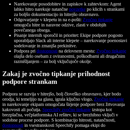
Narekovanje posodobitev in zapiskov k zahtevkom: Agent
lahko hitro narekuje natančne
povzetke
po klicih s strankami
za boljšo dokumentacijo in hitrejšo obravnavo.
Odgovarjanje v klepetu in na e-pošti:
Zvočno tipkanje
omogoča hitre in naravne odzive, zlasti v obdobjih
povečanega obsega.
Pisanje internih sporočil in prioritet: Ekipe podpore pogosto
uporabljajo Slack ali interne klepete – narekovanje poenostavi
sodelovanje in zmanjša prekinitve.
Podpora pri
dostopnosti
na delovnem mestu:
Zvočno tipkanje
olajša delo osebam z oviranostmi, poškodbami ali drugačnim
razmišljanjem – za bolj vključujoče okolje.
Zakaj je zvočno tipkanje prihodnost
podpore strankam
Podpora se razvija v hitrejšo, bolj človeško obravnavo, kjer bodo
orodja, ki temeljijo na glasu, igrala ključno vlogo.
Zvočno tipkanje
in narekovanje ekipam omogočata širjenje podpore brez žrtvovanja
kakovosti ali počutja.
Speechify zvočno tipkanje
izstopa kot
brezplačna, večplatformska AI rešitev, ki se brezhibno vključi v
sodobne procese podpore. S kombinacijo hitrosti, natančnosti,
dostopnosti
in vsestranskosti Speechify pomaga ekipi do