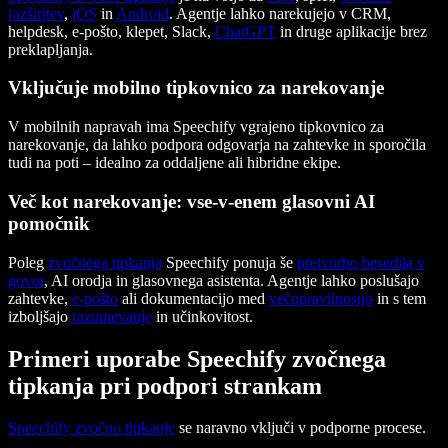
razširitev
,
iOS
in
Android
. Agentje lahko narekujejo v CRM,
helpdesk, e-pošto, klepet, Slack,
ChatGPT
in druge aplikacije brez
preklapljanja.
Vključuje mobilno tipkovnico za narekovanje
V mobilnih napravah ima Speechify vgrajeno tipkovnico za
narekovanje, da lahko podpora odgovarja na zahtevke in sporočila
tudi na poti – idealno za oddaljene ali hibridne ekipe.
Več kot narekovanje: vse-v-enem glasovni AI
pomočnik
Poleg
zvočnega tipkanja
Speechify ponuja še
pretvorbo besedila v
govor
, AI orodja in glasovnega asistenta. Agentje lahko poslušajo
zahtevke,
e-pošto
ali dokumentacijo med
večopravilnostjo
in s tem
izboljšajo
razumevanje
in učinkovitost.
Primeri uporabe Speechify zvočnega
tipkanja pri podpori strankam
Speechify zvočno tipkanje
se naravno vključi v podporne procese.