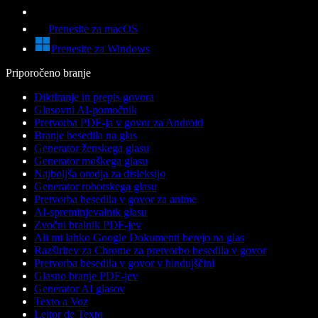
Prenesite za macOS
Prenesite za Windows
Priporočeno branje
Diktiranje in prepis govora
Glasovni AI-pomočnik
Pretvorba PDF-ja v govor za Android
Branje besedila na glas
Generator ženskega glasu
Generator moškega glasu
Najboljša orodja za disleksijo
Generator robotskega glasu
Pretvorba besedila v govor za anime
AI-spreminjevalnik glasu
Zvočni bralnik PDF-jev
Ali mi lahko Google Dokumenti berejo na glas
Razširitev za Chrome za pretvorbo besedila v govor
Pretvorba besedila v govor v hindujščini
Glasno branje PDF-jev
Generator AI glasov
Texto a Voz
Leitor de Texto