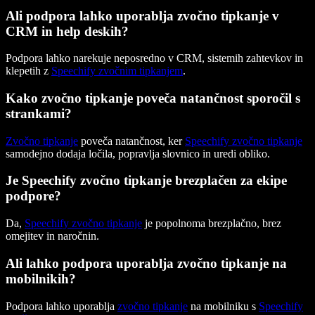
Ali podpora lahko uporablja zvočno tipkanje v
CRM in help deskih?
Podpora lahko narekuje neposredno v CRM, sistemih zahtevkov in
klepetih z
Speechify zvočnim tipkanjem
.
Kako zvočno tipkanje poveča natančnost sporočil s
strankami?
Zvočno tipkanje
poveča natančnost, ker
Speechify zvočno tipkanje
samodejno dodaja ločila, popravlja slovnico in uredi obliko.
Je Speechify zvočno tipkanje brezplačen za ekipe
podpore?
Da,
Speechify zvočno tipkanje
je popolnoma brezplačno, brez
omejitev in naročnin.
Ali lahko podpora uporablja zvočno tipkanje na
mobilnikih?
Podpora lahko uporablja
zvočno tipkanje
na mobilniku s
Speechify