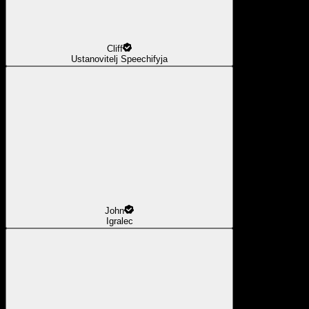
Cliff
Ustanovitelj Speechifyja
John
Igralec