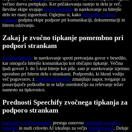
večino dneva pretipkajo. Ker pričakovanja rastejo in dela je več,
številne ekipe uvajajo
zvočno tipkanje
in narekovanje za hitrejše
delo ter manj izgorelosti. Oglejmo si, kako
Speechify zvočno
tipkanje
podpira ekipe podpore pri komunikaciji, dokumentaciji in
hitrem odzivanju.
Zakaj je zvočno tipkanje pomembno pri
podpori strankam
Zvočno tipkanje
in narekovanje sproti pretvarjata govor v besedilo,
kar omogoča hitrejšo komunikacijo kot običajno tipkanje. Večina
ljudi govori 3- do 5-krat hitreje kot piše, zato je narekovanje izjemno
uporabno pri hitrem delu s strankami. Podporniki, ki hkrati vodijo
več pogovorov, z
zvočnim tipkanjem
zmanjšajo napor, tveganje za
ponavljajoče poškodbe in se lažje osredotočijo na reševanje težav
namesto na tipkovnico.
Prednosti Speechify zvočnega tipkanja za
podporo strankam
Speechify zvočno tipkanje
presega osnovno
pretvorbo govora v
besedilo
in nudi celovito AI izkušnjo za večjo
produktivnost
. Deluje