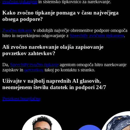
zvočnim tipkanjem
in sistemsko tipkovnico za narekovanje.
Kako zvočno tipkanje pomaga v času največjega
obsega podpore?
Zvočno tipkanje
v obdobjih največje obremenitve podpore omogoča
hitro in neprekinjeno odgovarjanje z
Speechify zvočnim tipkanjem
.
Ali zvočno narekovanje olajša zapisovanje
povzetkov zahtevkov?
Da,
Speechify zvočno tipkanje
agentom omogoča hitro narekovanje
zapiskov in
povzetkov
takoj po kontaktu s stranko.
Uživajte v najbolj naprednih AI glasovih,
neomejenem številu datotek in podpori 24/7
Preizkusi brezplačno