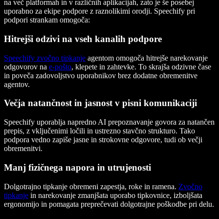
na več platformah in v različnih aplikacijah, zato je še posebej
uporabno za ekipe podpore z raznolikimi orodji. Speechify pri
podpori strankam omogoča:
Hitrejši odzivi na vseh kanalih podpore
Speechify zvočno tipkanje
agentom omogoča hitrejše narekovanje
odgovorov na
e-pošto
, klepete in zahtevke. To skrajša odzivne čase
in poveča zadovoljstvo uporabnikov brez dodatne obremenitve
agentov.
Večja natančnost in jasnost v pisni komunikaciji
Speechify uporablja napredno AI prepoznavanje govora za natančen
prepis, z vključenimi ločili in ustrezno stavčno strukturo. Tako
podpora vedno zapiše jasne in strokovne odgovore, tudi ob večji
obremenitvi.
Manj fizičnega napora in utrujenosti
Dolgotrajno tipkanje obremeni zapestja, roke in ramena.
Zvočno
tipkanje
in narekovanje zmanjšata uporabo tipkovnice, izboljšata
ergonomijo in pomagata preprečevati dolgotrajne poškodbe pri delu.