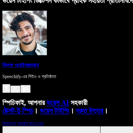
ভয়েস টাইপিং ডিক্টেশন কীভাবে গ্রাহক সহায়তা প্রতিনিধিদ
ক্লিফ ওয়েইৎজম্যান
Speechify-এর সিইও ও প্রতিষ্ঠাতা
স্পিচিফাই, আপনার
ভয়েস AI
সহকারী
টেক্সট-টু-স্পিচ
।
ভয়েস টাইপিং
।
দ্রুত উত্তর
।
বিনামূল্যে ব্যবহার করে দেখুন