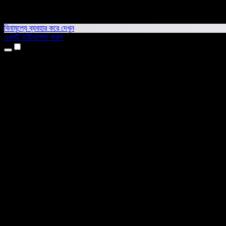
বিনামূল্যে ব্যবহার করে দেখুন
এখনই ডাউনলোড করুন
প্রোডাক্ট
টেক্সট টু স্পিচ
আইফোন ও আইপ্যাড অ্যাপ
অ্যান্ড্রয়েড অ্যাপ
ক্রোম এক্সটেনশন
এজ এক্সটেনশন
ওয়েব অ্যাপ
ম্যাক অ্যাপ
উইন্ডোজ অ্যাপ
এআই ভয়েস জেনারেটর