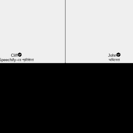
Cliff
John
Speechify-এর প্রতিষ্ঠাতা
অভিনেতা