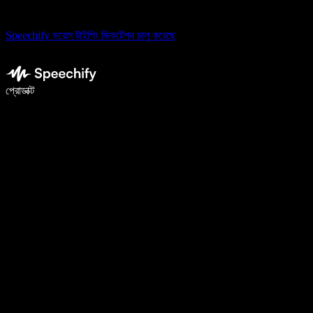
Speechify ভয়েস টাইপিং ডিকটেশন চালু করেছে
ভয়েস টাইপিং দিয়ে ৫ গুণ দ্রুত লিখুন
প্রোডাক্ট
আরও জানুন