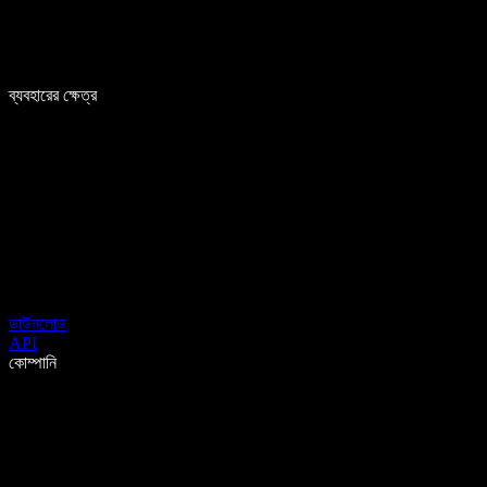
ব্যবহারের ক্ষেত্র
ডাউনলোড
API
কোম্পানি