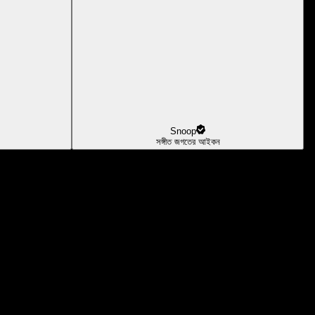
Snoop
সঙ্গীত জগতের আইকন