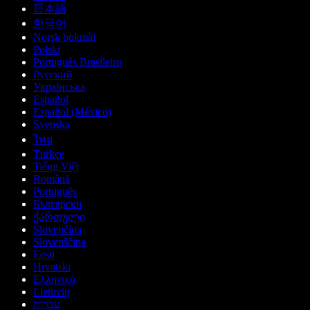
日本語
한국어
Norsk bokmål
Polski
Português Brasileiro
Русский
Українська
Español
Español (México)
Svenska
ไทย
Türkçe
Tiếng Việt
Română
Português
Български
ქართული
Slovenčina
Slovenščina
Eesti
Hrvatski
Ελληνικά
Lietuvių
עברית