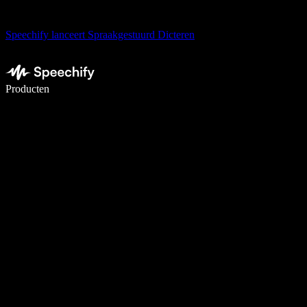
Speechify lanceert Spraakgestuurd Dicteren
Schrijf 5× sneller met spraaktypen
Producten
Meer informatie