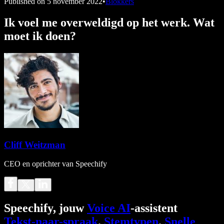
Published on
5 november 2022
•
Blokkers
Ik voel me overweldigd op het werk. Wat
moet ik doen?
Cliff Weitzman
CEO en oprichter van Speechify
Speechify, jouw
Voice AI
-assistent
Tekst-naar-spraak
.
Stemtypen
.
Snelle