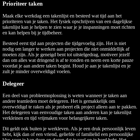
Prioriteer taken
Maak elke werkdag een takenlijst en besteed wat tijd aan het
prioriteren van je taken. Het fysiek opschrijven van een dagelijkse
takenlijst kan je helpen te zien waar je je inspanningen moet richten
en kan helpen bij je tijdbeheer.
Besteed eerst tijd aan projecten die tijdgevoelig zijn. Het is niet
nodig om langer te werken aan projecten die niet onmiddellijk af
moeten zijn. Als je geneigd bent tot uitstelgedrag, motiveer jezelf
dan om alles wat dringend is af te ronden en neem een korte pauze
voordat je aan andere taken begint. Houd je aan je takenlijst en je
zult je minder overweldigd voelen.
Delegeer
Een deel van probleemoplossing is weten wanneer je taken aan
andere teamleden moet delegeren. Het is gemakkelijk om
overweldigd te raken als je probeert elk project alleen aan te pakken.
Het delegeren van eenvoudige taken aan anderen kan je takenlijst
verkleinen en tijd vrijmaken voor belangrijkere taken.
Dit geldt ook buiten je werkleven. Als je een druk persoonlijk leven
hebt, kijk dan of een vriend, geliefde of familielid een persoonlijke
klus voor je kan doen op dagen dat je veel op je bord hebt. Het