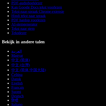
PDF-audioboeklezer
Kan Google Docs tekst voorlezen
Tekst-naar-spraak Chrome-extensie
Hindi tekst naar spraak
PDF hardop voorlezen
AI-stemgenerator
Tekst naar stem
Tekstlezer
Bekijk in andere talen
العربية
Magyar
中文 (简体)
中文 (台灣)
中文 (简体 中国大陆)
Čeština
Dansk
English
Français
Suomi
Deutsch
हिन्दी
Italiano