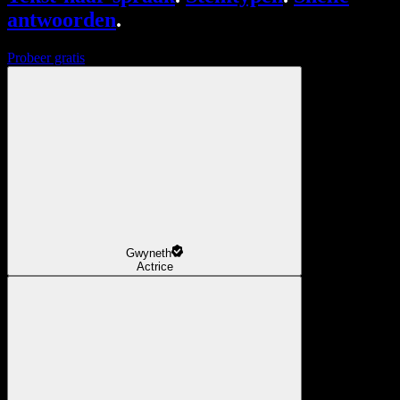
antwoorden
.
Probeer gratis
Gwyneth
Actrice