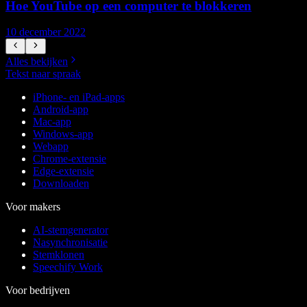
Hoe YouTube op een computer te blokkeren
10 december 2022
1
Alles bekijken
Tekst naar spraak
iPhone- en iPad-apps
Android-app
Mac-app
Windows-app
Webapp
Chrome-extensie
Edge-extensie
Downloaden
Voor makers
AI-stemgenerator
Nasynchronisatie
Stemklonen
Speechify Work
Voor bedrijven