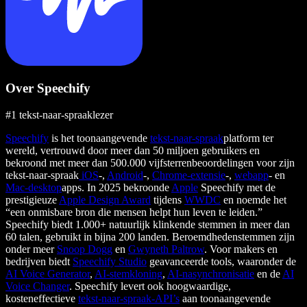
Over Speechify
#1 tekst-naar-spraaklezer
Speechify
is het toonaangevende
tekst-naar-spraak
platform ter
wereld, vertrouwd door meer dan 50 miljoen gebruikers en
bekroond met meer dan 500.000 vijfsterrenbeoordelingen voor zijn
tekst-naar-spraak
iOS
-,
Android
-,
Chrome-extensie
-,
webapp
- en
Mac-desktop
apps. In 2025 bekroonde
Apple
Speechify met de
prestigieuze
Apple Design Award
tijdens
WWDC
en noemde het
“een onmisbare bron die mensen helpt hun leven te leiden.”
Speechify biedt 1.000+ natuurlijk klinkende stemmen in meer dan
60 talen, gebruikt in bijna 200 landen. Beroemdhedenstemmen zijn
onder meer
Snoop Dogg
en
Gwyneth Paltrow
. Voor makers en
bedrijven biedt
Speechify Studio
geavanceerde tools, waaronder de
AI Voice Generator
,
AI-stemkloning
,
AI-nasynchronisatie
en de
AI
Voice Changer
. Speechify levert ook hoogwaardige,
kosteneffectieve
tekst-naar-spraak-API’s
aan toonaangevende