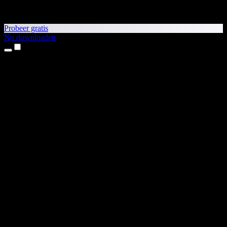
Probeer gratis
Nu downloaden
Producten
Tekst-naar-spraak
iPhone- en iPad-apps
Android-app
Chrome-extensie
Edge-extensie
Webapp
Mac-app
Windows-app