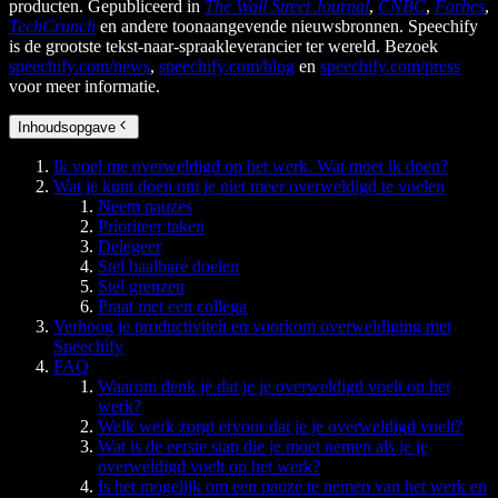
producten. Gepubliceerd in
The Wall Street Journal
,
CNBC
,
Forbes
,
TechCrunch
en andere toonaangevende nieuwsbronnen. Speechify
is de grootste tekst-naar-spraakleverancier ter wereld. Bezoek
speechify.com/news
,
speechify.com/blog
en
speechify.com/press
voor meer informatie.
Inhoudsopgave
Ik voel me overweldigd op het werk. Wat moet ik doen?
Wat je kunt doen om je niet meer overweldigd te voelen
Neem pauzes
Prioriteer taken
Delegeer
Stel haalbare doelen
Stel grenzen
Praat met een collega
Verhoog je productiviteit en voorkom overweldiging met
Speechify
FAQ
Waarom denk je dat je je overweldigd voelt op het
werk?
Welk werk zorgt ervoor dat je je overweldigd voelt?
Wat is de eerste stap die je moet nemen als je je
overweldigd voelt op het werk?
Is het mogelijk om een pauze te nemen van het werk en