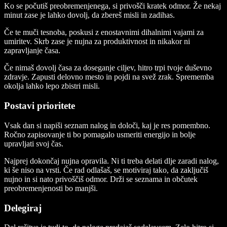
Ko se počutiš preobremenjenega, si privošči kratek odmor. Že nekaj
minut zase je lahko dovolj, da zbereš misli in zadihas.
Če te muči tesnoba, poskusi z enostavnimi dihalnimi vajami za
umiritev. Skrb zase je nujna za produktivnost in nikakor ni
zapravljanje časa.
Če nimaš dovolj časa za doseganje ciljev, hitro trpi tvoje duševno
zdravje. Zapusti delovno mesto in pojdi na svež zrak. Sprememba
okolja lahko lepo zbistri misli.
Postavi prioritete
Vsak dan si napiši seznam nalog in določi, kaj je res pomembno.
Ročno zapisovanje ti bo pomagalo usmeriti energijo in bolje
upravljati svoj čas.
Najprej dokončaj nujna opravila. Ni ti treba delati dlje zaradi nalog,
ki še niso na vrsti. Če rad odlašaš, se motiviraj tako, da zaključiš
nujno in si nato privoščiš odmor. Drži se seznama in občutek
preobremenjenosti bo manjši.
Delegiraj