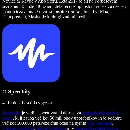
Novice & Revije v App Storu. Leta 2017 je bil na Forbesovem
seznamu 30 under 30 zaradi dela na dostopnosti interneta za osebe z
učnimi težavami. O njem so pisali EdSurge, Inc., PC Mag,
Entrepreneur, Mashable in drugi vodilni mediji.
O Speechify
#1 bralnik besedila v govor
Speechify
je vodilna svetovna platforma za
pretvorbo besedila v
govor
, ki ji zaupa več kot 50 milijonov uporabnikov in jo podpira
več kot 500.000 petzvezdičnih ocen na njenih
iOS
,
Android
,
Chrome razširitvi
,
spletni aplikaciji
in v
namiznih aplikacijah za