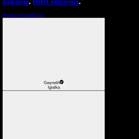
tipkanje
.
Hitri odgovori
.
Preizkusi brezplačno
Gwyneth
Igralka