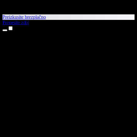
Preizkusite brezplačno
Prenesite zdaj
Izdelki
Pretvorba besedila v govor
Aplikaciji za iPhone in iPad
Aplikacija za Android
Razširitev za Chrome
Razširitev za Edge
Spletna aplikacija
Aplikacija za Mac
Aplikacija za Windows