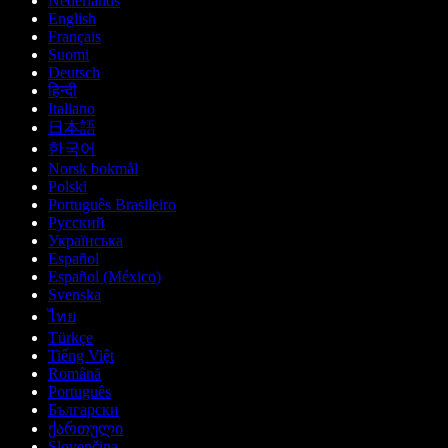
Nederlands
English
Français
Suomi
Deutsch
हिन्दी
Italiano
日本語
한국어
Norsk bokmål
Polski
Português Brasileiro
Русский
Українська
Español
Español (México)
Svenska
ไทย
Türkçe
Tiếng Việt
Română
Português
Български
ქართული
Slovenčina