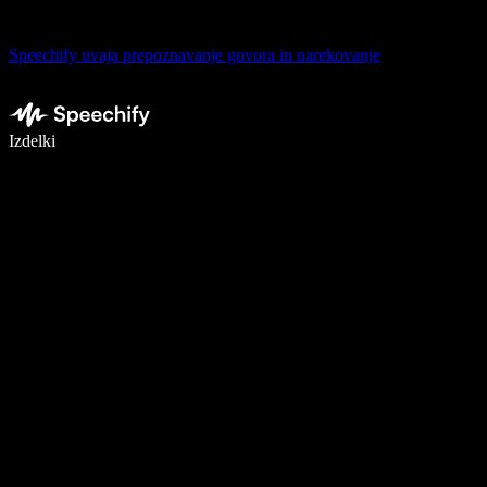
Speechify uvaja prepoznavanje govora in narekovanje
Pišite 5× hitreje z narekovanjem
Izdelki
Več o tem