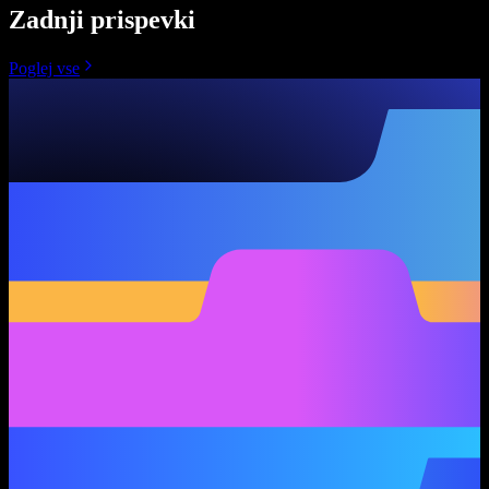
Zadnji prispevki
Poglej vse