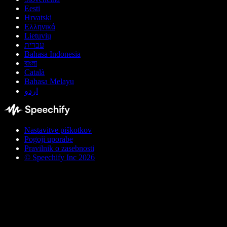
Eesti
Hrvatski
Ελληνικά
Lietuvių
עברית
Bahasa Indonesia
বাংলা
Català
Bahasa Melayu
اردو
Nastavitve piškotkov
Pogoji uporabe
Pravilnik o zasebnosti
© Speechify Inc 2026