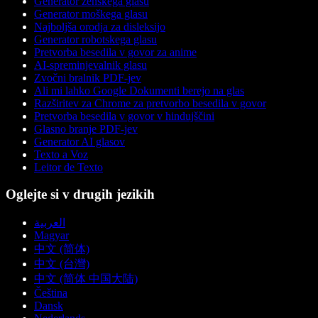
Generator ženskega glasu
Generator moškega glasu
Najboljša orodja za disleksijo
Generator robotskega glasu
Pretvorba besedila v govor za anime
AI-spreminjevalnik glasu
Zvočni bralnik PDF-jev
Ali mi lahko Google Dokumenti berejo na glas
Razširitev za Chrome za pretvorbo besedila v govor
Pretvorba besedila v govor v hindujščini
Glasno branje PDF-jev
Generator AI glasov
Texto a Voz
Leitor de Texto
Oglejte si v drugih jezikih
العربية
Magyar
中文 (简体)
中文 (台灣)
中文 (简体 中国大陆)
Čeština
Dansk