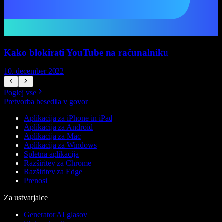
Kako blokirati YouTube na računalniku
10. december 2022
1
Poglej vse
Pretvorba besedila v govor
Aplikacija za iPhone in iPad
Aplikacija za Android
Aplikacija za Mac
Aplikacija za Windows
Spletna aplikacija
Razširitev za Chrome
Razširitev za Edge
Prenosi
Za ustvarjalce
Generator AI glasov