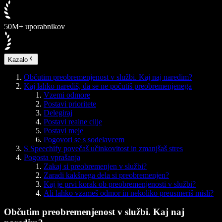
50M+ uporabnikov
Kazalo
Občutim preobremenjenost v službi. Kaj naj naredim?
Kaj lahko narediš, da se ne počutiš preobremenjenega
Vzemi odmore
Postavi prioritete
Delegiraj
Postavi realne cilje
Postavi meje
Pogovori se s sodelavcem
S Speechify povečaš učinkovitost in zmanjšaš stres
Pogosta vprašanja
Zakaj si preobremenjen v službi?
Zaradi kakšnega dela si preobremenjen?
Kaj je prvi korak ob preobremenjenosti v službi?
Ali lahko vzameš odmor in nekoliko preusmeriš misli?
Občutim preobremenjenost v službi. Kaj naj