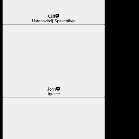
Cliff
Ustanovitelj Speechifyja
John
Igralec