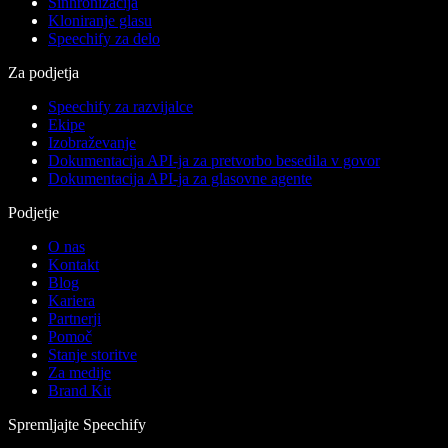
Sinhronizacija
Kloniranje glasu
Speechify za delo
Za podjetja
Speechify za razvijalce
Ekipe
Izobraževanje
Dokumentacija API-ja za pretvorbo besedila v govor
Dokumentacija API-ja za glasovne agente
Podjetje
O nas
Kontakt
Blog
Kariera
Partnerji
Pomoč
Stanje storitve
Za medije
Brand Kit
Spremljajte Speechify