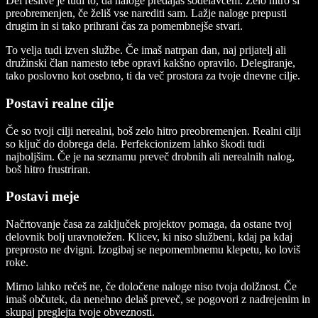
Del rešitve je tudi to, da naloge predajaš sodelavcem. Zelo hitro si
preobremenjen, če želiš vse narediti sam. Lažje naloge prepusti
drugim in si tako prihrani čas za pomembnejše stvari.
To velja tudi izven službe. Če imaš natrpan dan, naj prijatelj ali
družinski član namesto tebe opravi kakšno opravilo. Delegiranje,
tako poslovno kot osebno, ti da več prostora za tvoje dnevne cilje.
Postavi realne cilje
Če so tvoji cilji nerealni, boš zelo hitro preobremenjen. Realni cilji
so ključ do dobrega dela. Perfekcionizem lahko škodi tudi
najboljšim. Če je na seznamu preveč drobnih ali nerealnih nalog,
boš hitro frustriran.
Postavi meje
Načrtovanje časa za zaključek projektov pomaga, da ostane tvoj
delovnik bolj uravnotežen. Klicev, ki niso službeni, kdaj pa kdaj
preprosto ne dvigni. Izogibaj se nepomembnemu klepetu, ko loviš
roke.
Mirno lahko rečeš ne, če določene naloge niso tvoja dolžnost. Če
imaš občutek, da nenehno delaš preveč, se pogovori z nadrejenim in
skupaj preglejta tvoje obveznosti.