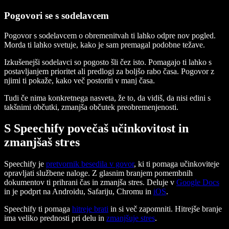
Pogovori se s sodelavcem
Pogovor s sodelavcem o obremenitvah ti lahko odpre nov pogled.
Morda ti lahko svetuje, kako je sam premagal podobne težave.
Izkušenejši sodelavci so pogosto šli čez isto. Pomagajo ti lahko s
postavljanjem prioritet ali predlogi za boljšo rabo časa. Pogovor z
njimi ti pokaže, kako več postoriti v manj časa.
Tudi če nima konkretnega nasveta, že to, da vidiš, da nisi edini s
takšnimi občutki, zmanjša občutek preobremenjenosti.
S Speechify povečaš učinkovitost in
zmanjšaš stres
Speechify je
pretvornik besedila v govor
, ki ti pomaga učinkoviteje
opravljati službene naloge. Z glasnim branjem pomembnih
dokumentov ti prihrani čas in zmanjša stres. Deluje v
Google Docs
in je podprt na Androidu, Safariju, Chromu in
iOS
.
Speechify ti pomaga
hitreje brati
in si več zapomniti. Hitrejše branje
ima veliko prednosti pri delu in
zmanjšuje stres
.