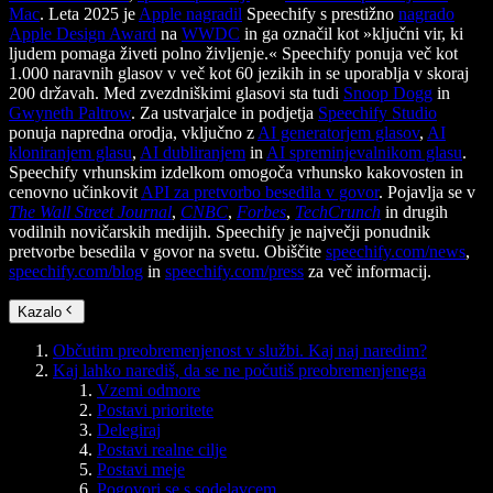
Mac
. Leta 2025 je
Apple nagradil
Speechify s prestižno
nagrado
Apple Design Award
na
WWDC
in ga označil kot »ključni vir, ki
ljudem pomaga živeti polno življenje.« Speechify ponuja več kot
1.000 naravnih glasov v več kot 60 jezikih in se uporablja v skoraj
200 državah. Med zvezdniškimi glasovi sta tudi
Snoop Dogg
in
Gwyneth Paltrow
. Za ustvarjalce in podjetja
Speechify Studio
ponuja napredna orodja, vključno z
AI generatorjem glasov
,
AI
kloniranjem glasu
,
AI dubliranjem
in
AI spreminjevalnikom glasu
.
Speechify vrhunskim izdelkom omogoča vrhunsko kakovosten in
cenovno učinkovit
API za pretvorbo besedila v govor
. Pojavlja se v
The Wall Street Journal
,
CNBC
,
Forbes
,
TechCrunch
in drugih
vodilnih novičarskih medijih. Speechify je največji ponudnik
pretvorbe besedila v govor na svetu. Obiščite
speechify.com/news
,
speechify.com/blog
in
speechify.com/press
za več informacij.
Kazalo
Občutim preobremenjenost v službi. Kaj naj naredim?
Kaj lahko narediš, da se ne počutiš preobremenjenega
Vzemi odmore
Postavi prioritete
Delegiraj
Postavi realne cilje
Postavi meje
Pogovori se s sodelavcem