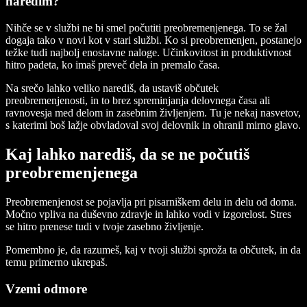
naredim?
Nihče se v službi ne bi smel počutiti preobremenjenega. To se žal
dogaja tako v novi kot v stari službi. Ko si preobremenjen, postanejo
težke tudi najbolj enostavne naloge. Učinkovitost in produktivnost
hitro padeta, ko imaš preveč dela in premalo časa.
Na srečo lahko veliko narediš, da ustaviš občutek
preobremenjenosti, in to brez spreminjanja delovnega časa ali
ravnovesja med delom in zasebnim življenjem. Tu je nekaj nasvetov,
s katerimi boš lažje obvladoval svoj delovnik in ohranil mirno glavo.
Kaj lahko narediš, da se ne počutiš
preobremenjenega
Preobremenjenost se pojavlja pri pisarniškem delu in delu od doma.
Močno vpliva na duševno zdravje in lahko vodi v izgorelost. Stres
se hitro prenese tudi v tvoje zasebno življenje.
Pomembno je, da razumeš, kaj v tvoji službi sproža ta občutek, in da
temu primerno ukrepaš.
Vzemi odmore