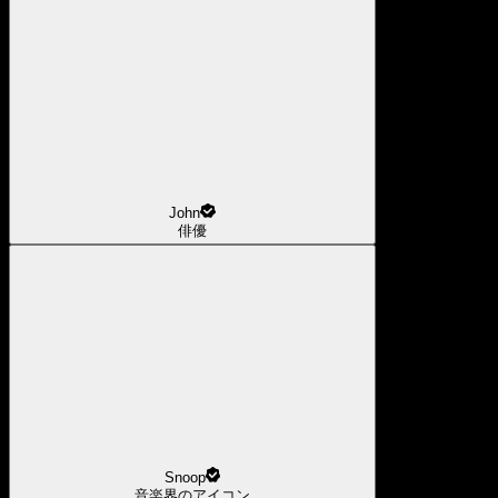
John
俳優
Snoop
音楽界のアイコン