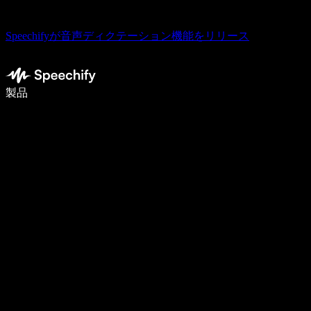
Speechifyが音声ディクテーション機能をリリース
音声入力で5倍速く書ける
製品
詳しく見る