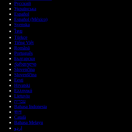
Русский
Українська
Español
Español (México)
Svenska
ไทย
Türkçe
Tiếng Việt
Română
Português
Български
ქართული
Slovenčina
Slovenščina
Eesti
Hrvatski
Ελληνικά
Lietuvių
עברית
Bahasa Indonesia
বাংলা
Català
Bahasa Melayu
اردو