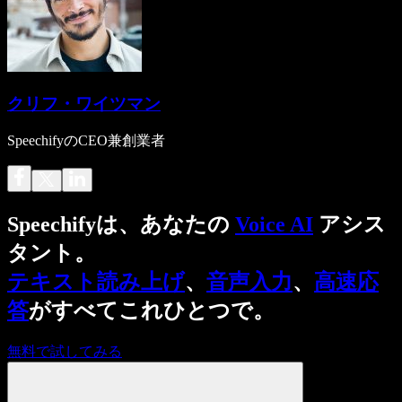
クリフ・ワイツマン
SpeechifyのCEO兼創業者
Speechifyは、あなたの
Voice AI
アシス
タント。
テキスト読み上げ
、
音声入力
、
高速応
答
がすべてこれひとつで。
無料で試してみる