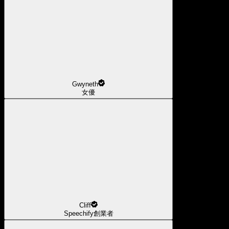
Gwyneth
女優
Cliff
Speechify創業者