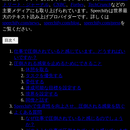
トリート・ジャーナル
、
CNBC
、
Forbes
、
TechCrunch
などの
主要メディアにも取り上げられています。Speechifyは世界最
大のテキスト読み上げプロバイダーです。詳しくは
speechify.com/news
、
speechify.com/blog
、
speechify.com/press
を
ご覧ください。
目次
仕事で圧倒されていると感じています。どうすればい
いですか？
圧倒される感覚を止めるためにできること
休憩を取る
タスクを優先する
委任する
達成可能な目標を設定する
境界を設定する
同僚と話す
Speechifyで生産性を向上させ、圧倒される感覚を防ぐ
よくある質問
なぜ仕事で圧倒されていると感じるのでしょう
か？