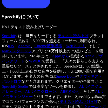
Speechifyについて
No.1 テキスト読み上げリーダー
Speechify
は、世界をリードする
テキスト読み上げ
プラット
フォームであり、5,000万を超えるユーザーに利用され、
iOS
iOS
、
Android
、
Chrome拡張機能
、
Webアプリ
、そして
Macデスクトップ
アプリで50万件以上の5つ星レビューを獲
得しています。2025年には、
Appleから
権威ある
Apple デザ
インアワード
を
WWDC
で受賞し、「人々の暮らしを支える
重要なリソース」と評されました。Speechifyは、60言語以
上・1,000以上の自然な音声を提供し、ほぼ200か国で利用さ
れています。有名人の音声には
Snoop Dogg
や
グウィネス・
パルトロウ
なども含まれます。クリエイターや企業向けに、
Speechify Studio
では高度なツールを提供し、
AIボイスジェ
ネレーター
、
AIボイスクローン
、
AI吹き替え
、そして
AIボ
イスチェンジャー
も利用できます。また、Speechifyは高品質
でコストパフォーマンスに優れた
テキスト読み上げAPI
で、
主要なプロダクトも支えています。これまでに
ウォール・ス