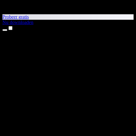
Probeer gratis
Nu downloaden
Producten
Tekst-naar-spraak
iPhone- en iPad-apps
Android-app
Chrome-extensie
Edge-extensie
Webapp
Mac-app
Windows-app