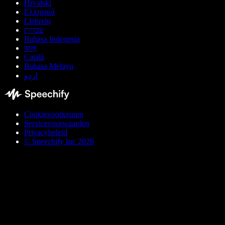
Hrvatski
Ελληνικά
Lietuvių
עברית
Bahasa Indonesia
বাংলা
Català
Bahasa Melayu
اردو
Cookievoorkeuren
Servicevoorwaarden
Privacybeleid
© Speechify Inc 2026