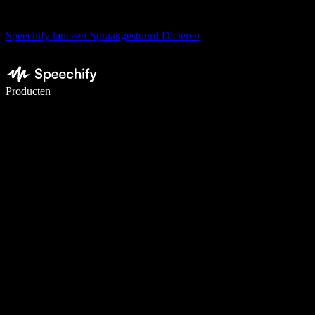
Speechify lanceert Spraakgestuurd Dicteren
Schrijf 5× sneller met spraaktypen
Producten
Meer informatie