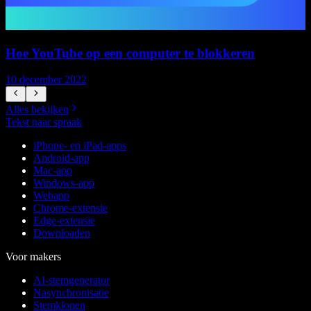
Hoe YouTube op een computer te blokkeren
10 december 2022
1
Alles bekijken
Tekst naar spraak
iPhone- en iPad-apps
Android-app
Mac-app
Windows-app
Webapp
Chrome-extensie
Edge-extensie
Downloaden
Voor makers
AI-stemgenerator
Nasynchronisatie
Stemklonen