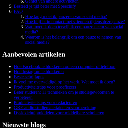
Geniet van andere activiteiten
Besteed je tijd beter met Speechify
FAQ
Hoe lang moet ik pauzeren van social media?
Hoe blijf ik in contact met vrienden tijdens deze pauze?
Wat moet ik doen terwijl ik een pauze neem van social
media?
Waarom is het belangrijk om een pauze te nemen van
social media?
Aanbevolen artikelen
Hoe Facebook te blokkeren op een computer of telefoon
Hoe Instagram te blokkeren
Beste schrijfapps
Ik voel me overweldigd op het werk. Wat moet ik doen?
Productiviteitstips voor proeflezers
Beter studeren: 11 technieken om je studiegewoonten te
verbeteren
Productiviteitstips voor redacteuren
GRE audio studiematerialen en voorbereiding
Dyslexiehulpmiddelen voor middelbare scholieren
Nieuwste blogs