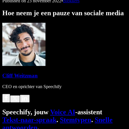
Published on
23 november 2022
•
Blokkers
Hoe neem je een pauze van sociale media
Cliff Weitzman
CEO en oprichter van Speechify
Speechify, jouw
Voice AI
-assistent
Tekst-naar-spraak
.
Stemtypen
.
Snelle
antwoorden
.