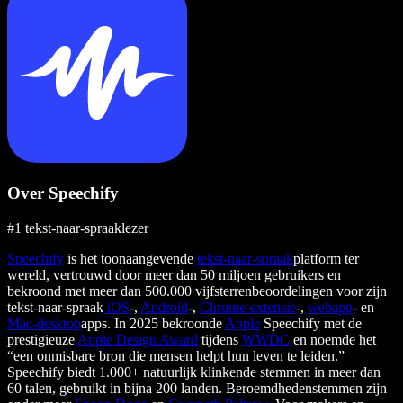
Over Speechify
#1 tekst-naar-spraaklezer
Speechify
is het toonaangevende
tekst-naar-spraak
platform ter
wereld, vertrouwd door meer dan 50 miljoen gebruikers en
bekroond met meer dan 500.000 vijfsterrenbeoordelingen voor zijn
tekst-naar-spraak
iOS
-,
Android
-,
Chrome-extensie
-,
webapp
- en
Mac-desktop
apps. In 2025 bekroonde
Apple
Speechify met de
prestigieuze
Apple Design Award
tijdens
WWDC
en noemde het
“een onmisbare bron die mensen helpt hun leven te leiden.”
Speechify biedt 1.000+ natuurlijk klinkende stemmen in meer dan
60 talen, gebruikt in bijna 200 landen. Beroemdhedenstemmen zijn