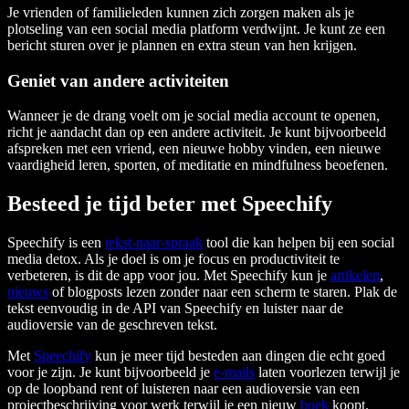
Je vrienden of familieleden kunnen zich zorgen maken als je
plotseling van een social media platform verdwijnt. Je kunt ze een
bericht sturen over je plannen en extra steun van hen krijgen.
Geniet van andere activiteiten
Wanneer je de drang voelt om je social media account te openen,
richt je aandacht dan op een andere activiteit. Je kunt bijvoorbeeld
afspreken met een vriend, een nieuwe hobby vinden, een nieuwe
vaardigheid leren, sporten, of meditatie en mindfulness beoefenen.
Besteed je tijd beter met Speechify
Speechify is een
tekst-naar-spraak
tool die kan helpen bij een social
media detox. Als je doel is om je focus en productiviteit te
verbeteren, is dit de app voor jou. Met Speechify kun je
artikelen
,
nieuws
of blogposts lezen zonder naar een scherm te staren. Plak de
tekst eenvoudig in de API van Speechify en luister naar de
audioversie van de geschreven tekst.
Met
Speechify
kun je meer tijd besteden aan dingen die echt goed
voor je zijn. Je kunt bijvoorbeeld je
e-mails
laten voorlezen terwijl je
op de loopband rent of luisteren naar een audioversie van een
projectbeschrijving voor werk terwijl je een nieuw
boek
koopt.