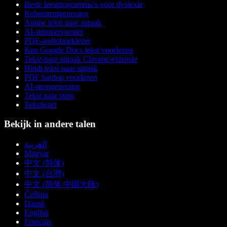
Beste leesprogramma’s voor dyslexie
Robotstemgenerator
Anime tekst naar spraak
AI-stemvervormer
PDF-audioboeklezer
Kan Google Docs tekst voorlezen
Tekst-naar-spraak Chrome-extensie
Hindi tekst naar spraak
PDF hardop voorlezen
AI-stemgenerator
Tekst naar stem
Tekstlezer
Bekijk in andere talen
العربية
Magyar
中文 (简体)
中文 (台灣)
中文 (简体 中国大陆)
Čeština
Dansk
English
Français