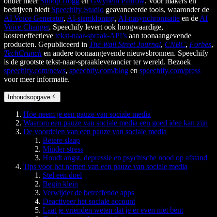
onder meer
Snoop Dogg
en
Gwyneth Paltrow
. Voor makers en
bedrijven biedt
Speechify Studio
geavanceerde tools, waaronder de
AI Voice Generator
,
AI-stemkloning
,
AI-nasynchronisatie
en de
AI
Voice Changer
. Speechify levert ook hoogwaardige,
kosteneffectieve
tekst-naar-spraak-API’s
aan toonaangevende
producten. Gepubliceerd in
The Wall Street Journal
,
CNBC
,
Forbes
,
TechCrunch
en andere toonaangevende nieuwsbronnen. Speechify
is de grootste tekst-naar-spraakleverancier ter wereld. Bezoek
speechify.com/news
,
speechify.com/blog
en
speechify.com/press
voor meer informatie.
Inhoudsopgave
Hoe neem je een pauze van sociale media
Waarom een pauze van sociale media een goed idee kan zijn
De voordelen van een pauze van sociale media
Betere slaap
Minder stress
Houdt angst, depressie en psychische nood op afstand
Tips voor het nemen van een pauze van sociale media
Stel een doel
Begin klein
Verwijder de betreffende apps
Deactiveer het sociale account
Laat je vrienden weten dat je er even niet bent