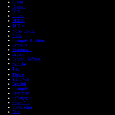
Suomi
Deutsch
हिन्दी
Italiano
日本語
한국어
Norsk bokmål
Polski
Português Brasileiro
Русский
Українська
Español
Español (México)
Svenska
ไทย
Türkçe
Tiếng Việt
Română
Português
Български
ქართული
Slovenčina
Slovenščina
Eesti