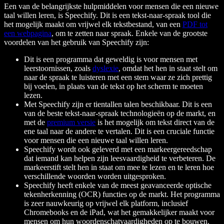
Een van de belangrijkste hulpmiddelen voor mensen die een nieuwe
taal willen leren, is Speechify. Dit is een tekst-naar-spraak tool die
het mogelijk maakt om vrijwel elk tekstbestand, van een
PDF tot
een webpagina
, om te zetten naar spraak. Enkele van de grootste
voordelen van het gebruik van Speechify zijn:
Dit is een programma dat geweldig is voor mensen met
leerstoornissen, zoals
dyslexie
, omdat het hen in staat stelt om
naar de spraak te luisteren met een stem waar ze zich prettig
bij voelen, in plaats van de tekst op het scherm te moeten
lezen.
Met Speechify zijn er tientallen talen beschikbaar. Dit is een
van de beste tekst-naar-spraak technologieën op de markt, en
met de
premium versie
is het mogelijk om tekst direct van de
ene taal naar de andere te vertalen. Dit is een cruciale functie
voor mensen die een nieuwe taal willen leren.
Speechify wordt ook geleverd met een markeergereedschap
dat iemand kan helpen zijn leesvaardigheid te verbeteren. De
markeerstift stelt hen in staat om mee te lezen en te leren hoe
verschillende woorden worden uitgesproken.
Speechify heeft enkele van de meest geavanceerde optische
tekenherkenning (OCR) functies op de markt. Het programma
is zeer nauwkeurig op vrijwel elk platform, inclusief
Chromebooks en de iPad, wat het gemakkelijker maakt voor
mensen om hun woordenschatvaardigheden op te bouwen.