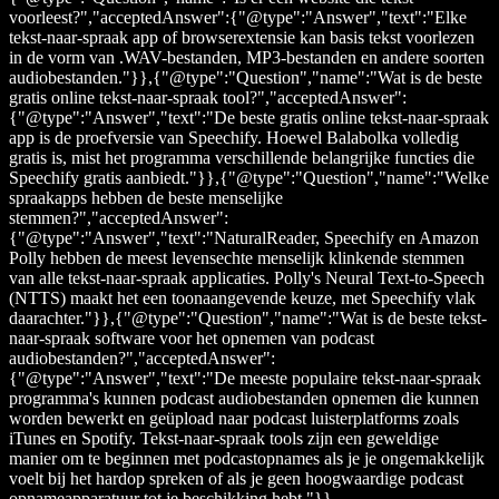
voorleest?","acceptedAnswer":{"@type":"Answer","text":"Elke
tekst-naar-spraak app of browserextensie kan basis tekst voorlezen
in de vorm van .WAV-bestanden, MP3-bestanden en andere soorten
audiobestanden."}},{"@type":"Question","name":"Wat is de beste
gratis online tekst-naar-spraak tool?","acceptedAnswer":
{"@type":"Answer","text":"De beste gratis online tekst-naar-spraak
app is de proefversie van Speechify. Hoewel Balabolka volledig
gratis is, mist het programma verschillende belangrijke functies die
Speechify gratis aanbiedt."}},{"@type":"Question","name":"Welke
spraakapps hebben de beste menselijke
stemmen?","acceptedAnswer":
{"@type":"Answer","text":"NaturalReader, Speechify en Amazon
Polly hebben de meest levensechte menselijk klinkende stemmen
van alle tekst-naar-spraak applicaties. Polly's Neural Text-to-Speech
(NTTS) maakt het een toonaangevende keuze, met Speechify vlak
daarachter."}},{"@type":"Question","name":"Wat is de beste tekst-
naar-spraak software voor het opnemen van podcast
audiobestanden?","acceptedAnswer":
{"@type":"Answer","text":"De meeste populaire tekst-naar-spraak
programma's kunnen podcast audiobestanden opnemen die kunnen
worden bewerkt en geüpload naar podcast luisterplatforms zoals
iTunes en Spotify. Tekst-naar-spraak tools zijn een geweldige
manier om te beginnen met podcastopnames als je je ongemakkelijk
voelt bij het hardop spreken of als je geen hoogwaardige podcast
opnameapparatuur tot je beschikking hebt."}},