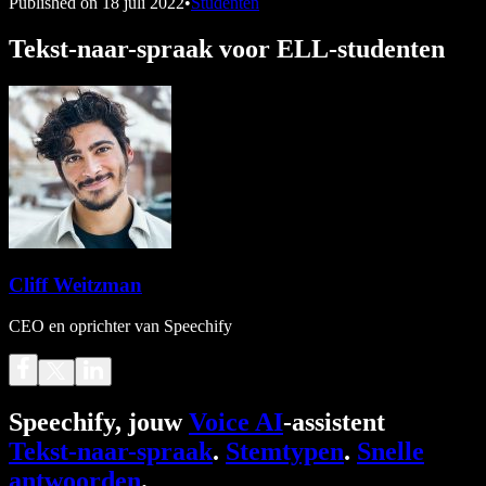
Published on
18 juli 2022
•
Studenten
Tekst-naar-spraak voor ELL-studenten
Cliff Weitzman
CEO en oprichter van Speechify
Speechify, jouw
Voice AI
-assistent
Tekst-naar-spraak
.
Stemtypen
.
Snelle
antwoorden
.