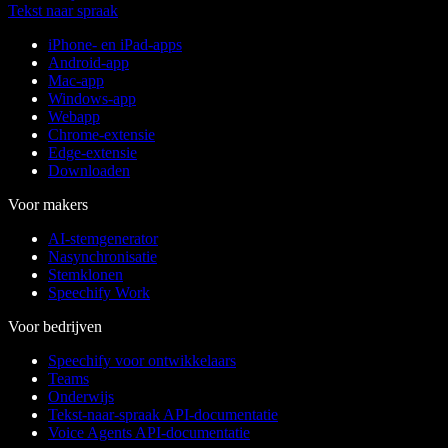
Tekst naar spraak
iPhone- en iPad-apps
Android-app
Mac-app
Windows-app
Webapp
Chrome-extensie
Edge-extensie
Downloaden
Voor makers
AI-stemgenerator
Nasynchronisatie
Stemklonen
Speechify Work
Voor bedrijven
Speechify voor ontwikkelaars
Teams
Onderwijs
Tekst-naar-spraak API-documentatie
Voice Agents API-documentatie