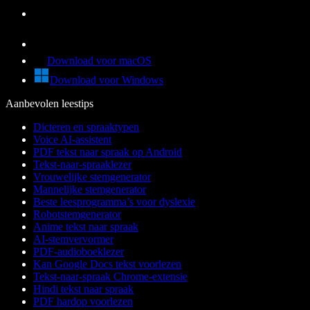
Download voor macOS
Download voor Windows
Aanbevolen leestips
Dicteren en spraaktypen
Voice AI-assistent
PDF tekst naar spraak op Android
Tekst-naar-spraaklezer
Vrouwelijke stemgenerator
Mannelijke stemgenerator
Beste leesprogramma’s voor dyslexie
Robotstemgenerator
Anime tekst naar spraak
AI-stemvervormer
PDF-audioboeklezer
Kan Google Docs tekst voorlezen
Tekst-naar-spraak Chrome-extensie
Hindi tekst naar spraak
PDF hardop voorlezen