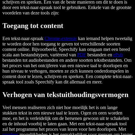
schrijven en spreken. Een van de beste manieren om dit te doen is
door een tekst-naar-spraak tool te gebruiken. Enkele van de grootste
voordelen van deze tools zijn:
Toegang tot content
Een tekst-naar-spraak
Chrome-extensie
kan iemand helpen tweetalig
te worden door hen toegang te geven tot verschillende soorten
content online. Bijvoorbeeld, Speechify kan omgaan met een breed
scala aan bestandstypen, variërend van
PDF
bestanden en
ePub
bestanden tot audiobestanden en andere soorten tekstbestanden. Om
het proces van het ontcijferen van een nieuwe taal te doorlopen en
hun niveau te verhogen, moeten ze zich kunnen onderdompelen in
content door te lezen, schrijven en spreken. Een complete tekst-naar-
spraak tool zoals Speechify kan dit allemaal en meer.
Verhogen van tekstuithoudingsvermogen
Veel mensen realiseren zich niet hoe moeilijk het is om lange
stukken tekst in een nieuwe taal te lezen. Ogen en oren worden
moe, en het is verleidelijk om de hersenen gewoon uit te schakelen
en de inhoud voorbij te laten gaan. Met een tekst-naar-spraak tool
zal het programma het proces van lezen voor hen doorlopen. Met
voorlees
mogelijkheden is het gemakkelijker voor mensen om langer