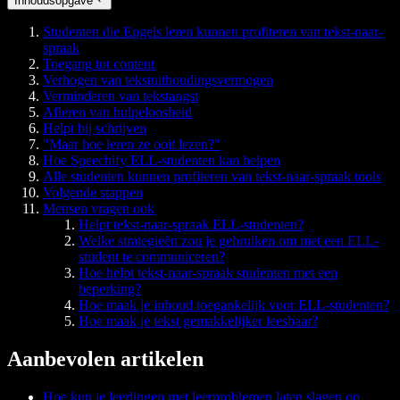
Inhoudsopgave
Studenten die Engels leren kunnen profiteren van tekst-naar-
spraak
Toegang tot content
Verhogen van tekstuithoudingsvermogen
Verminderen van tekstangst
Afleren van hulpeloosheid
Helpt bij schrijven
"Maar hoe leren ze ooit lezen?"
Hoe Speechify ELL-studenten kan helpen
Alle studenten kunnen profiteren van tekst-naar-spraak tools
Volgende stappen
Mensen vragen ook
Helpt tekst-naar-spraak ELL-studenten?
Welke strategieën zou je gebruiken om met een ELL-
student te communiceren?
Hoe helpt tekst-naar-spraak studenten met een
beperking?
Hoe maak je inhoud toegankelijk voor ELL-studenten?
Hoe maak je tekst gemakkelijker leesbaar?
Aanbevolen artikelen
Hoe kun je leerlingen met leerproblemen laten slagen op