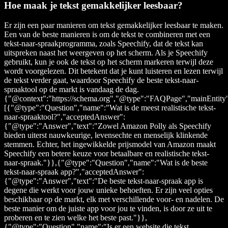
Hoe maak je tekst gemakkelijker leesbaar?
Er zijn een paar manieren om tekst gemakkelijker leesbaar te maken.
Een van de beste manieren is om de tekst te combineren met een
tekst-naar-spraakprogramma, zoals Speechify, dat de tekst kan
uitspreken naast het weergeven op het scherm. Als je Speechify
gebruikt, kun je ook de tekst op het scherm markeren terwijl deze
wordt voorgelezen. Dit betekent dat je kunt luisteren en lezen terwijl
de tekst verder gaat, waardoor Speechify de beste tekst-naar-
spraaktool op de markt is vandaag de dag.
{"@context":"https://schema.org","@type":"FAQPage","mainEntity
[{"@type":"Question","name":"Wat is de meest realistische tekst-
naar-spraaktool?","acceptedAnswer":
{"@type":"Answer","text":"Zowel Amazon Polly als Speechify
bieden uiterst nauwkeurige, levensechte en menselijk klinkende
stemmen. Echter, het ingewikkelde prijsmodel van Amazon maakt
Speechify een betere keuze voor betaalbare en realistische tekst-
naar-spraak."}},{"@type":"Question","name":"Wat is de beste
tekst-naar-spraak app?","acceptedAnswer":
{"@type":"Answer","text":"De beste tekst-naar-spraak app is
degene die werkt voor jouw unieke behoeften. Er zijn veel opties
beschikbaar op de markt, elk met verschillende voor- en nadelen. De
beste manier om de juiste app voor jou te vinden, is door ze uit te
proberen en te zien welke het beste past."}},
{"@type":"Question","name":"Is er een website die tekst