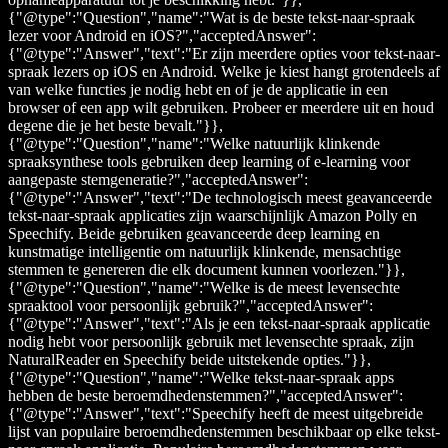
{"@type":"Question","name":"Wat is de beste tekst-naar-spraak
lezer voor Android en iOS?","acceptedAnswer":
{"@type":"Answer","text":"Er zijn meerdere opties voor tekst-naar-
spraak lezers op iOS en Android. Welke je kiest hangt grotendeels af
van welke functies je nodig hebt en of je de applicatie in een
browser of een app wilt gebruiken. Probeer er meerdere uit en houd
degene die je het beste bevalt."}},
{"@type":"Question","name":"Welke natuurlijk klinkende
spraaksynthese tools gebruiken deep learning of e-learning voor
aangepaste stemgeneratie?","acceptedAnswer":
{"@type":"Answer","text":"De technologisch meest geavanceerde
tekst-naar-spraak applicaties zijn waarschijnlijk Amazon Polly en
Speechify. Beide gebruiken geavanceerde deep learning en
kunstmatige intelligentie om natuurlijk klinkende, mensachtige
stemmen te genereren die elk document kunnen voorlezen."}},
{"@type":"Question","name":"Welke is de meest levensechte
spraaktool voor persoonlijk gebruik?","acceptedAnswer":
{"@type":"Answer","text":"Als je een tekst-naar-spraak applicatie
nodig hebt voor persoonlijk gebruik met levensechte spraak, zijn
NaturalReader en Speechify beide uitstekende opties."}},
{"@type":"Question","name":"Welke tekst-naar-spraak apps
hebben de beste beroemdhedenstemmen?","acceptedAnswer":
{"@type":"Answer","text":"Speechify heeft de meest uitgebreide
lijst van populaire beroemdhedenstemmen beschikbaar op elke tekst-