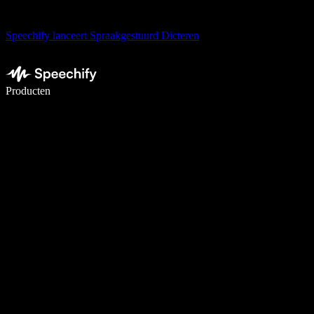
Speechify lanceert Spraakgestuurd Dicteren
Schrijf 5× sneller met spraaktypen
Producten
Meer informatie