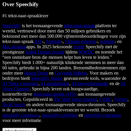
Over Speechify
#1 tekst-naar-spraaklezer
Speechify
is het toonaangevende
tekst-naar-spraak
platform ter
wereld, vertrouwd door meer dan 50 miljoen gebruikers en
bekroond met meer dan 500.000 vijfsterrenbeoordelingen voor zijn
tekst-naar-spraak
iOS
-,
Android
-,
Chrome-extensie
-,
webapp
- en
Mac-desktop
apps. In 2025 bekroonde
Apple
Speechify met de
prestigieuze
Apple Design Award
tijdens
WWDC
en noemde het
“een onmisbare bron die mensen helpt hun leven te leiden.”
Speechify biedt 1.000+ natuurlijk klinkende stemmen in meer dan
60 talen, gebruikt in bijna 200 landen. Beroemdhedenstemmen zijn
onder meer
Snoop Dogg
en
Gwyneth Paltrow
. Voor makers en
bedrijven biedt
Speechify Studio
geavanceerde tools, waaronder de
AI Voice Generator
,
AI-stemkloning
,
AI-nasynchronisatie
en de
AI
Voice Changer
. Speechify levert ook hoogwaardige,
kosteneffectieve
tekst-naar-spraak-API’s
aan toonaangevende
producten. Gepubliceerd in
The Wall Street Journal
,
CNBC
,
Forbes
,
TechCrunch
en andere toonaangevende nieuwsbronnen. Speechify
is de grootste tekst-naar-spraakleverancier ter wereld. Bezoek
speechify.com/news
,
speechify.com/blog
en
speechify.com/press
voor meer informatie.