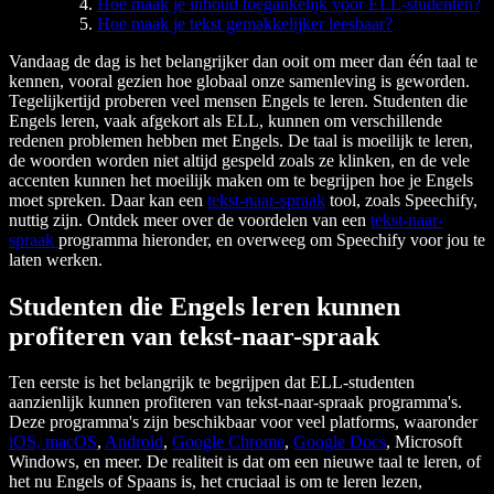
Hoe maak je inhoud toegankelijk voor ELL-studenten?
Hoe maak je tekst gemakkelijker leesbaar?
Vandaag de dag is het belangrijker dan ooit om meer dan één taal te
kennen, vooral gezien hoe globaal onze samenleving is geworden.
Tegelijkertijd proberen veel mensen Engels te leren. Studenten die
Engels leren, vaak afgekort als ELL, kunnen om verschillende
redenen problemen hebben met Engels. De taal is moeilijk te leren,
de woorden worden niet altijd gespeld zoals ze klinken, en de vele
accenten kunnen het moeilijk maken om te begrijpen hoe je Engels
moet spreken. Daar kan een
tekst-naar-spraak
tool, zoals Speechify,
nuttig zijn. Ontdek meer over de voordelen van een
tekst-naar-
spraak
programma hieronder, en overweeg om Speechify voor jou te
laten werken.
Studenten die Engels leren kunnen
profiteren van tekst-naar-spraak
Ten eerste is het belangrijk te begrijpen dat ELL-studenten
aanzienlijk kunnen profiteren van tekst-naar-spraak programma's.
Deze programma's zijn beschikbaar voor veel platforms, waaronder
iOS, macOS
,
Android
,
Google Chrome
,
Google Docs
, Microsoft
Windows, en meer. De realiteit is dat om een nieuwe taal te leren, of
het nu Engels of Spaans is, het cruciaal is om te leren lezen,