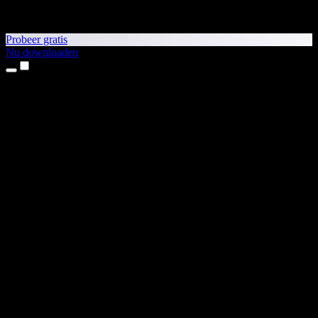
Probeer gratis
Nu downloaden
Producten
Tekst-naar-spraak
iPhone- en iPad-apps
Android-app
Chrome-extensie
Edge-extensie
Webapp
Mac-app
Windows-app