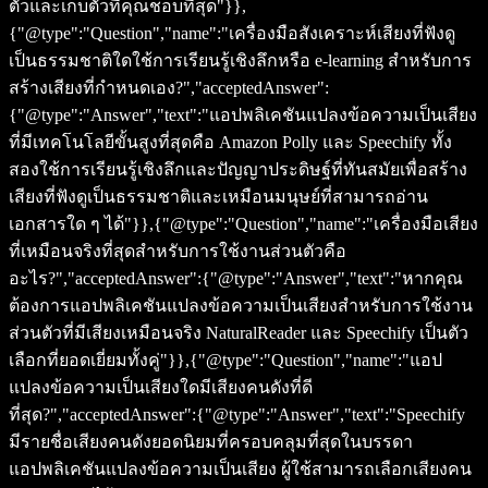
ตัวและเก็บตัวที่คุณชอบที่สุด"}},
{"@type":"Question","name":"เครื่องมือสังเคราะห์เสียงที่ฟังดู
เป็นธรรมชาติใดใช้การเรียนรู้เชิงลึกหรือ e-learning สำหรับการ
สร้างเสียงที่กำหนดเอง?","acceptedAnswer":
{"@type":"Answer","text":"แอปพลิเคชันแปลงข้อความเป็นเสียง
ที่มีเทคโนโลยีขั้นสูงที่สุดคือ Amazon Polly และ Speechify ทั้ง
สองใช้การเรียนรู้เชิงลึกและปัญญาประดิษฐ์ที่ทันสมัยเพื่อสร้าง
เสียงที่ฟังดูเป็นธรรมชาติและเหมือนมนุษย์ที่สามารถอ่าน
เอกสารใด ๆ ได้"}},{"@type":"Question","name":"เครื่องมือเสียง
ที่เหมือนจริงที่สุดสำหรับการใช้งานส่วนตัวคือ
อะไร?","acceptedAnswer":{"@type":"Answer","text":"หากคุณ
ต้องการแอปพลิเคชันแปลงข้อความเป็นเสียงสำหรับการใช้งาน
ส่วนตัวที่มีเสียงเหมือนจริง NaturalReader และ Speechify เป็นตัว
เลือกที่ยอดเยี่ยมทั้งคู่"}},{"@type":"Question","name":"แอป
แปลงข้อความเป็นเสียงใดมีเสียงคนดังที่ดี
ที่สุด?","acceptedAnswer":{"@type":"Answer","text":"Speechify
มีรายชื่อเสียงคนดังยอดนิยมที่ครอบคลุมที่สุดในบรรดา
แอปพลิเคชันแปลงข้อความเป็นเสียง ผู้ใช้สามารถเลือกเสียงคน