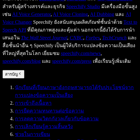
สำหรับผู้สร้างสรรค์และธุรกิจ
Speechify Studio
มีเครื่องมือขั้นสูง
เช่น
AI Voice Generator
,
AI Voice Cloning
,
AI Dubbing
และ
AI
Voice Changer
Speechify ยังสนับสนุนผลิตภัณฑ์ชั้นนำด้วย
Text to
Speech API
ที่มีคุณภาพสูงและคุ้มค่า นอกจากนี้ยังได้รับการนำ
เสนอใน
The Wall Street Journal
,
CNBC
,
Forbes
,
TechCrunch
และ
สื่อชั้นนำอื่น ๆ Speechify เป็นผู้ให้บริการแปลงข้อความเป็นเสียง
ที่ใหญ่ที่สุดในโลก เยี่ยมชม
speechify.com/news
,
speechify.com/blog
และ
speechify.com/press
เพื่อเรียนรู้เพิ่มเติม
สารบัญ
นักเรียนที่เรียนภาษาอังกฤษสามารถได้รับประโยชน์จาก
การแปลงข้อความเป็นเสียง
การเข้าถึงเนื้อหา
การยืดความทนทานต่อข้อความ
การลดความวิตกกังวลเกี่ยวกับข้อความ
การเลิกเรียนรู้ความสิ้นหวัง
ช่วยในการเขียน