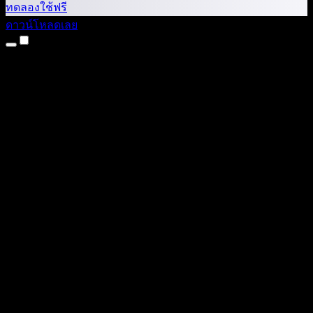
ทดลองใช้ฟรี
ดาวน์โหลดเลย
ผลิตภัณฑ์
แปลงข้อความเป็นเสียง
แอป iPhone และ iPad
แอป Android
ส่วนขยาย Chrome
ส่วนขยาย Edge
เว็บแอป
แอป Mac
แอป Windows