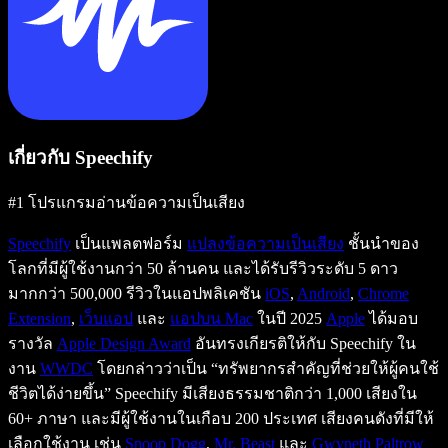
เกี่ยวกับ Speechify
#1 โปรแกรมอ่านข้อความเป็นเสียง
Speechify
เป็นแพลตฟอร์ม
แปลงข้อความเป็นเสียง
ชั้นนำของ
โลกที่มีผู้ใช้งานกว่า 50 ล้านคน และได้รับรีวิวระดับ 5 ดาว
มากกว่า 500,000 รีวิวในแอปพลิเคชัน
iOS
,
Android
,
Chrome
Extension
,
เว็บแอป
และ
แอปบน Mac
ในปี 2025
Apple
ได้มอบ
รางวัล
Apple Design Award
อันทรงเกียรติให้กับ Speechify ใน
งาน
WWDC
โดยกล่าวว่าเป็น “ทรัพยากรสำคัญที่ช่วยให้ผู้คนใช้
ชีวิตได้ง่ายขึ้น” Speechify มีเสียงธรรมชาติกว่า 1,000 เสียงใน
60+ ภาษา และมีผู้ใช้งานในเกือบ 200 ประเทศ เสียงคนดังที่มีให้
เลือกใช้งาน เช่น
Snoop Dogg
,
Mr. Beast
และ
Gwyneth Paltrow