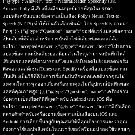
{"@type":"Answer","text":"NaturalReader, Speechify และ
Amazon Polly มีเสียงที่เหมือนมนุษย์มากที่สุดในบรรดา
แอปพลิเคชันแปลงข้อความเป็นเสียง Polly's Neural Text-to-
Speech (NTTS) ทำให้เป็นตัวเลือกชั้นนำ โดย Speechify ตามมา
ติด ๆ"}},{"@type":"Question","name":"ซอฟต์แวร์แปลงข้อความ
เป็นเสียงที่ดีที่สุดสำหรับการบันทึกไฟล์เสียงพอดแคสต์คือ
อะไร?","acceptedAnswer":{"@type":"Answer","text":"โปรแกรม
แปลงข้อความเป็นเสียงยอดนิยมส่วนใหญ่สามารถบันทึกไฟล์
เสียงพอดแคสต์ที่สามารถแก้ไขและอัปโหลดไปยังแพลตฟอร์ม
ฟังพอดแคสต์เช่น iTunes และ Spotify เครื่องมือแปลงข้อความ
เป็นเสียงเป็นวิธีที่ดีในการเริ่มต้นบันทึกพอดแคสต์หากคุณไม่
สะดวกในการพูดออกเสียงหรือหากคุณไม่มีอุปกรณ์บันทึกพอด
แคสต์คุณภาพสูง"}},{"@type":"Question","name":"เครื่องอ่าน
ข้อความเป็นเสียงที่ดีที่สุดสำหรับ Android และ iOS คือ
อะไร?","acceptedAnswer":{"@type":"Answer","text":"มีตัวเลือก
หลายตัวสำหรับเครื่องอ่านข้อความเป็นเสียงบน iOS และ
Android การเลือกขึ้นอยู่กับคุณสมบัติที่คุณต้องการและว่าคุณ
ต้องการใช้แอปพลิเคชันในเบราว์เซอร์หรือแอป ลองใช้หลาย ๆ