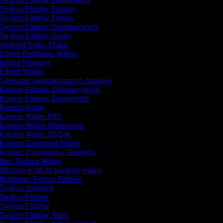
Twórca Filmów Fantasy
Twórca Filmów Fitness
Twórca Filmów Gamingowych
Twórca Filmów Grozy
Android Video Maker
Edytor Dubbingu Wideo
Edytor Filmowy
Edytor Wideo
Generator automatycznych napisów
Kreator Filmów Dekoracyjnych
Kreator Filmów Zapowiedzi
Kreator Outro
Kreator Wideo DIY
Kreator Wideo Modowych
Kreator Wideo TikTok
Kreator Zaproszeń Wideo
Kreator Zwiastunów Teaserów
Mac Twórca Wideo
Muzyka w tle do kreatora wideo
Rodzinny Twórca Filmów
Twórca Animacji
Twórca Filmów
Twórca Filmów
Twórca Filmów Akcji