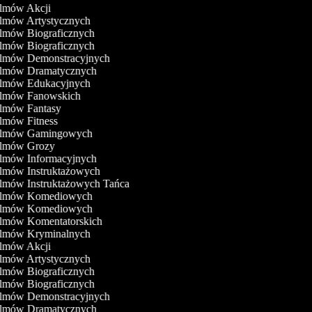
ilmów Akcji
ilmów Artystycznych
ilmów Biograficznych
ilmów Biograficznych
Filmów Demonstracyjnych
Filmów Dramatycznych
Filmów Edukacyjnych
Filmów Fanowskich
ilmów Fantasy
ilmów Fitness
Filmów Gamingowych
Filmów Grozy
ilmów Informacyjnych
ilmów Instruktażowych
ilmów Instruktażowych Tańca
Filmów Komediowych
Filmów Komediowych
ilmów Komentatorskich
Filmów Kryminalnych
ilmów Akcji
ilmów Artystycznych
ilmów Biograficznych
ilmów Biograficznych
Filmów Demonstracyjnych
Filmów Dramatycznych