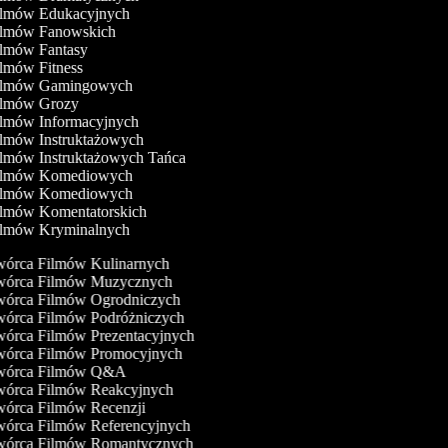
Filmów Edukacyjnych
Filmów Fanowskich
ilmów Fantasy
ilmów Fitness
Filmów Gamingowych
Filmów Grozy
ilmów Informacyjnych
ilmów Instruktażowych
ilmów Instruktażowych Tańca
Filmów Komediowych
Filmów Komediowych
ilmów Komentatorskich
Filmów Kryminalnych
órca Filmów Kulinarnych
órca Filmów Muzycznych
órca Filmów Ogrodniczych
órca Filmów Podróżniczych
órca Filmów Prezentacyjnych
órca Filmów Promocyjnych
órca Filmów Q&A
órca Filmów Reakcyjnych
órca Filmów Recenzji
órca Filmów Referencyjnych
órca Filmów Romantycznych