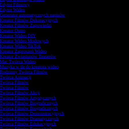
Edytor Filmowy
Edytor Wideo
Generator automatycznych napisów
Kreator Filmów Dekoracyjnych
Kreator Filmów Zapowiedzi
Kreator Outro
Kreator Wideo DIY
Kreator Wideo Modowych
Kreator Wideo TikTok
Kreator Zaproszeń Wideo
Kreator Zwiastunów Teaserów
Mac Twórca Wideo
Muzyka w tle do kreatora wideo
Rodzinny Twórca Filmów
Twórca Animacji
Twórca Filmów
Twórca Filmów
Twórca Filmów Akcji
Twórca Filmów Artystycznych
Twórca Filmów Biograficznych
Twórca Filmów Biograficznych
Twórca Filmów Demonstracyjnych
Twórca Filmów Dramatycznych
Twórca Filmów Edukacyjnych
Twórca Filmów Fanowskich