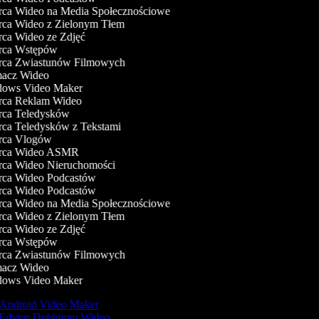
a Wideo na Media Społecznościowe
a Wideo z Zielonym Tłem
a Wideo ze Zdjęć
ca Wstępów
ca Zwiastunów Filmowych
acz Wideo
ows Video Maker
ca Reklam Wideo
ca Teledysków
a Teledysków z Tekstami
ca Vlogów
ca Wideo ASMR
ca Wideo Nieruchomości
ca Wideo Podcastów
ca Wideo Podcastów
a Wideo na Media Społecznościowe
a Wideo z Zielonym Tłem
a Wideo ze Zdjęć
ca Wstępów
ca Zwiastunów Filmowych
acz Wideo
ows Video Maker
Android Video Maker
Edytor Dubbingu Wideo