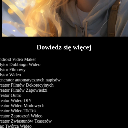
Dowiedz się więcej
droid Video Maker
ytor Dubbingu Wideo
ytor Filmowy
ytor Wideo
nerator automatycznych napisów
eator Filmów Dekoracyjnych
eator Filmów Zapowiedzi
eator Outro
eator Wideo DIY
eator Wideo Modowych
eator Wideo TikTok
eator Zaproszeń Wideo
eator Zwiastunów Teaserów
c Twórca Wideo