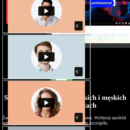
Szeroki wybór głosów żeńskich i męskich
w różnych akcentach
Żadne dwa projekty nie muszą brzmieć tak samo. Wybieraj spośród
setek głosów i akcentów AI i dopracuj je co do szczegółu.