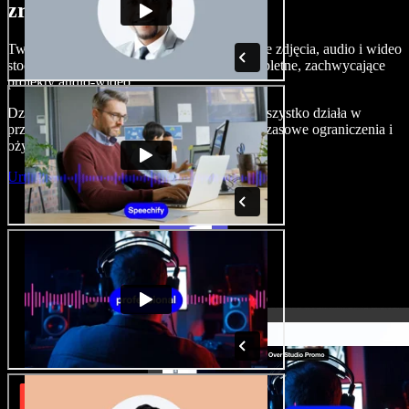
zrobić z Speechify Studio.
Twórz nagrania lektorskie, dodawaj bezpłatne zdjęcia, audio i wideo
stockowe, klonuj swój głos — i składaj kompletne, zachwycające
projekty audio-wideo.
Dzięki zerowej krzywej uczenia i temu, że wszystko działa w
przeglądarce, twórcy mogą porzucić dotychczasowe ograniczenia i
ożywić każdy kreatywny pomysł.
Uruchom Studio