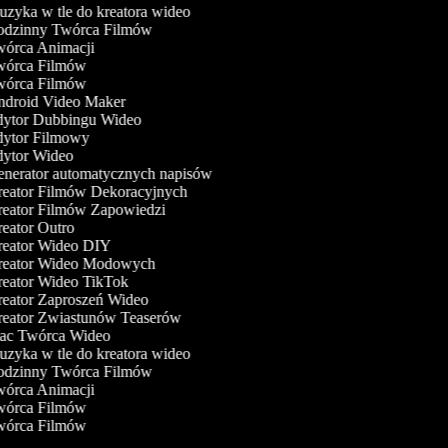
zyka w tle do kreatora wideo
dzinny Twórca Filmów
órca Animacji
órca Filmów
órca Filmów
droid Video Maker
ytor Dubbingu Wideo
ytor Filmowy
ytor Wideo
nerator automatycznych napisów
eator Filmów Dekoracyjnych
eator Filmów Zapowiedzi
eator Outro
eator Wideo DIY
eator Wideo Modowych
eator Wideo TikTok
eator Zaproszeń Wideo
eator Zwiastunów Teaserów
c Twórca Wideo
zyka w tle do kreatora wideo
dzinny Twórca Filmów
órca Animacji
órca Filmów
órca Filmów