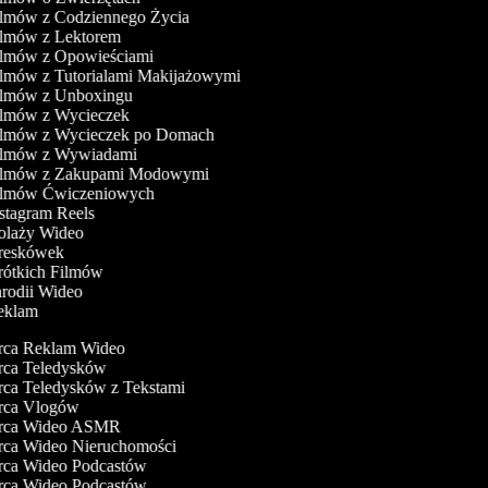
ilmów z Codziennego Życia
Filmów z Lektorem
Filmów z Opowieściami
ilmów z Tutorialami Makijażowymi
Filmów z Unboxingu
Filmów z Wycieczek
Filmów z Wycieczek po Domach
Filmów z Wywiadami
Filmów z Zakupami Modowymi
Filmów Ćwiczeniowych
nstagram Reels
Kolaży Wideo
Kreskówek
rótkich Filmów
arodii Wideo
Reklam
ca Reklam Wideo
ca Teledysków
a Teledysków z Tekstami
ca Vlogów
ca Wideo ASMR
ca Wideo Nieruchomości
ca Wideo Podcastów
ca Wideo Podcastów