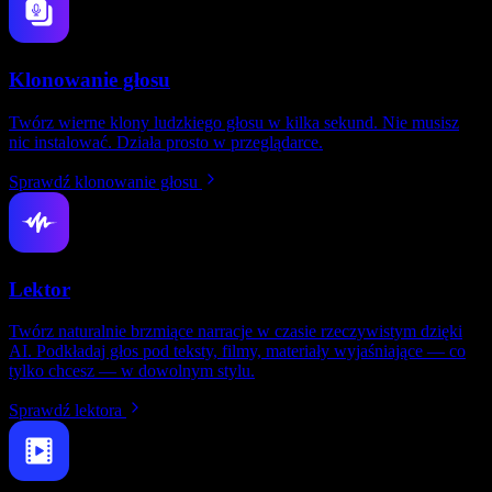
Klonowanie głosu
Twórz wierne klony ludzkiego głosu w kilka sekund. Nie musisz
nic instalować. Działa prosto w przeglądarce.
Sprawdź klonowanie głosu
Lektor
Twórz naturalnie brzmiące narracje w czasie rzeczywistym dzięki
AI. Podkładaj głos pod teksty, filmy, materiały wyjaśniające — co
tylko chcesz — w dowolnym stylu.
Sprawdź lektora