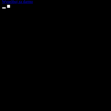
Wypróbuj za darmo
Produkty
Tekst na mowę
Aplikacje na iPhone’a i iPada
Aplikacja na Androida
Rozszerzenie do Chrome
Rozszerzenie do Edge
Aplikacja webowa
Aplikacja na Maca
Aplikacja na Windows
Generator głosu AI
Lektoring
Dubbing