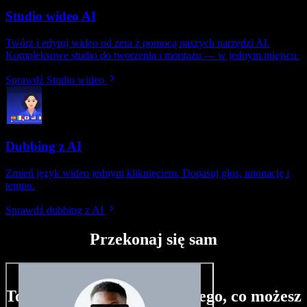
Studio wideo AI
Twórz i edytuj wideo od zera z pomocą naszych narzędzi AI.
Kompleksowe studio do tworzenia i montażu — w jednym miejscu.
Sprawdź Studio wideo
Dubbing z AI
Zmień język wideo jednym kliknięciem. Dopasuj głos, intonację i
tempo.
Sprawdź dubbing z AI
Przekonaj się sam
To tylko niewielka próbka tego, co możesz