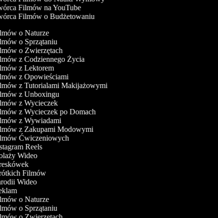
órca Filmów na YouTube
órca Filmów o Budżetowaniu
ilmów o Naturze
ilmów o Sprzątaniu
ilmów o Zwierzętach
ilmów z Codziennego Życia
Filmów z Lektorem
Filmów z Opowieściami
ilmów z Tutorialami Makijażowymi
Filmów z Unboxingu
Filmów z Wycieczek
Filmów z Wycieczek po Domach
Filmów z Wywiadami
Filmów z Zakupami Modowymi
Filmów Ćwiczeniowych
nstagram Reels
Kolaży Wideo
Kreskówek
rótkich Filmów
arodii Wideo
Reklam
ilmów o Naturze
ilmów o Sprzątaniu
ilmów o Zwierzętach