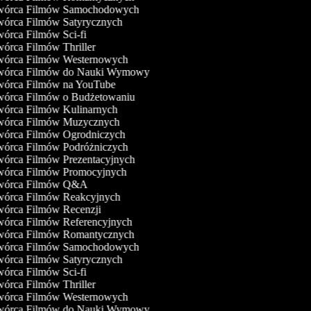
órca Filmów Samochodowych
órca Filmów Satyrycznych
órca Filmów Sci-fi
órca Filmów Thriller
órca Filmów Westernowych
órca Filmów do Nauki Wymowy
órca Filmów na YouTube
órca Filmów o Budżetowaniu
órca Filmów Kulinarnych
órca Filmów Muzycznych
órca Filmów Ogrodniczych
órca Filmów Podróżniczych
órca Filmów Prezentacyjnych
órca Filmów Promocyjnych
órca Filmów Q&A
órca Filmów Reakcyjnych
órca Filmów Recenzji
órca Filmów Referencyjnych
órca Filmów Romantycznych
órca Filmów Samochodowych
órca Filmów Satyrycznych
órca Filmów Sci-fi
órca Filmów Thriller
órca Filmów Westernowych
órca Filmów do Nauki Wymowy