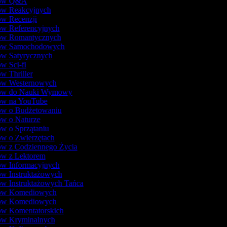
lmów Q&A
mów Reakcyjnych
ów Recenzji
ów Referencyjnych
mów Romantycznych
mów Samochodowych
ów Satyrycznych
ów Sci-fi
ów Thriller
mów Westernowych
mów do Nauki Wymowy
mów na YouTube
mów o Budżetowaniu
ów o Naturze
ów o Sprzątaniu
ów o Zwierzętach
ów z Codziennego Życia
ów z Lektorem
ów Informacyjnych
ów Instruktażowych
ów Instruktażowych Tańca
mów Komediowych
mów Komediowych
ów Komentatorskich
mów Kryminalnych