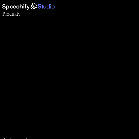
Pisz 5× szybciej dzięki dyktowaniu głosowemu
Produkty
Dowiedz się więcej