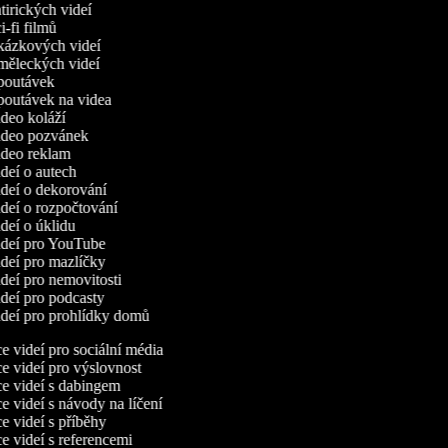
atirických videí
ci-fi filmů
ukázkových videí
uměleckých videí
upoutávek
upoutávek na videa
ideo koláží
video pozvánek
video reklam
ideí o autech
ideí o dekorování
ideí o rozpočtování
ideí o úklidu
videí pro YouTube
ideí pro mazlíčky
ideí pro nemovitosti
ideí pro podcasty
videí pro prohlídky domů
 videí pro sociální média
 videí pro výslovnost
 videí s dabingem
 videí s návody na líčení
 videí s příběhy
 videí s referencemi