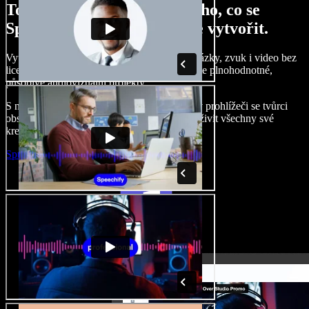
Tohle je jen malá ukázka toho, co se
Speechify Studiem dokážete vytvořit.
Vytvářejte hlasové komentáře, přidávejte obrázky, zvuk i video bez
licenčních poplatků, klonujte svůj hlas a tvořte plnohodnotné,
působivé audiovizuální projekty.
S nulovou křivkou učení a přístupem přímo v prohlížeči se tvůrci
obsahu mohou zbavit tradičních omezení a oživit všechny své
kreativní nápady.
Spustit Studio