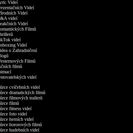
yric Videí
Prezentačních Videí
řírodních Videí
Q&A videí
Reakčních Videí
Romantických Filmů
hrillerů
TikTok videí
Unboxing Videí
Videa o Zahradničení
Vlogů
Westernových Filmů
akčních filmů
animací
estovatelských videí
rce cvičebních videí
rce dramatických filmů
rce filmových trailerů
rce filmů
rce fitness videí
rce foto videí
rce herních videí
rce hororových filmů
rce hudebních videí