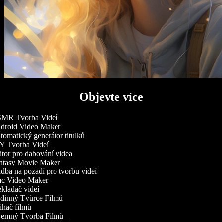
Objevte více
MR Tvorba Videí
roid Video Maker
omatický generátor titulků
 Tvorba Videí
tor pro dabování videa
tasy Movie Maker
ba na pozadí pro tvorbu videí
c Video Maker
kladač videí
inný Tvůrce Filmů
ihač filmů
emný Tvorba Filmů