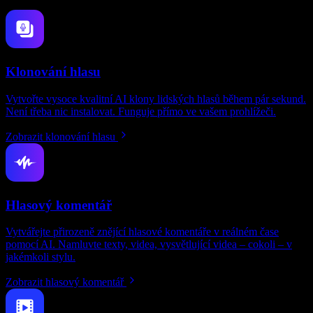
Klonování hlasu
Vytvořte vysoce kvalitní AI klony lidských hlasů během pár sekund.
Není třeba nic instalovat. Funguje přímo ve vašem prohlížeči.
Zobrazit klonování hlasu
Hlasový komentář
Vytvářejte přirozeně znějící hlasové komentáře v reálném čase
pomocí AI. Namluvte texty, videa, vysvětlující videa – cokoli – v
jakémkoli stylu.
Zobrazit hlasový komentář