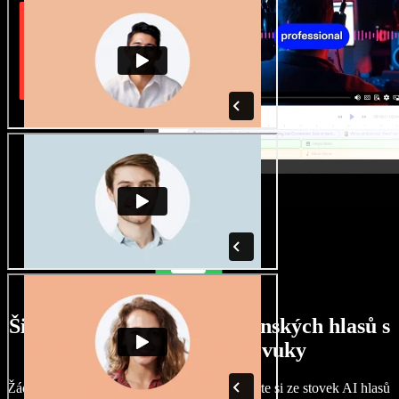
Široký výběr mužských i ženských hlasů s
nejrůznějšími přízvuky
Žádné dva projekty nemusí znít stejně. Vyberte si ze stovek AI hlasů