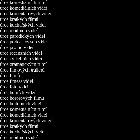
rce komediálních filmů
rce komediálních videí
rce komentářových videí
rce krátkých filmů
rce kuchařských videí
rce módních videí
rce parodických videí
rce podcastových videí
rce promo videí
rce recenzních videí
rce cvičebních videí
rce dramatických filmů
rce filmových trailerů
rce filmů
rce fitness videí
rce foto videí
rce herních videí
rce hororových filmů
rce hudebních videí
rce komediálních filmů
rce komediálních videí
rce komentářových videí
rce krátkých filmů
rce kuchařských videí
rce módních videí