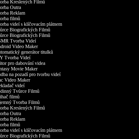
rba Kreslených Filmů
rba Outra
orba Reklam
rba filmů
rba videí s klíčovacím plátnem
rce Biografických Filmů
rce Biografických Filmů
MR Tvorba Videí
roid Video Maker
omatický generátor titulků
 Tvorba Videí
tor pro dabování videa
tasy Movie Maker
ba na pozadí pro tvorbu videí
c Video Maker
kladač videí
inný Tvůrce Filmů
ihač filmů
emný Tvorba Filmů
rba Kreslených Filmů
rba Outra
orba Reklam
rba filmů
rba videí s klíčovacím plátnem
rce Biografických Filmů