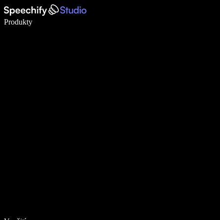
Pište 5× rychleji pomocí hlasového diktování
Produkty
Zjistit více