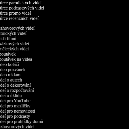
rce parodických videí
rce podcastových videí
rce promo videí
rce recenzních videí
rozhovorových videí
atirických videí
ci-fi filmů
ukázkových videí
uměleckých videí
upoutávek
upoutávek na videa
ideo koláží
video pozvánek
video reklam
ideí o autech
ideí o dekorování
ideí o rozpočtování
ideí o úklidu
videí pro YouTube
ideí pro mazlíčky
ideí pro nemovitosti
ideí pro podcasty
videí pro prohlídky domů
rozhovorových videí