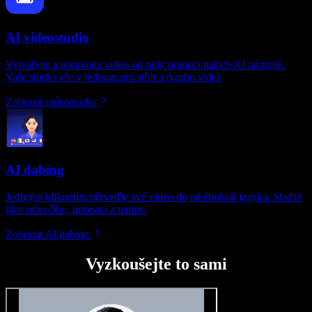
AI videostudio
Vytvářejte a upravujte video od nuly pomocí našich AI nástrojů.
Vaše studio vše v jednom pro střih a tvorbu videí.
Zobrazit videostudio
AI dabing
Jediným kliknutím převeďte své video do jakéhokoli jazyka. Slaďte
hlas mluvčího, intonaci a tempo.
Zobrazit AI dabing
Vyzkoušejte to sami