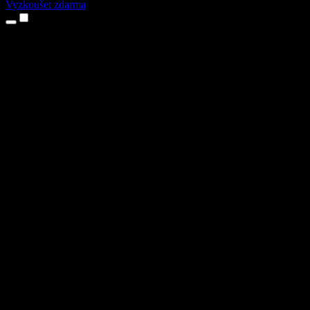
Vyzkoušet zdarma
Produkty
Převod textu na řeč
Aplikace pro iPhone a iPad
Aplikace pro Android
Rozšíření pro Chrome
Rozšíření pro Edge
Webová aplikace
Aplikace pro Mac
Aplikace pro Windows
AI generátor hlasu
Přenos hlasu
Dabing