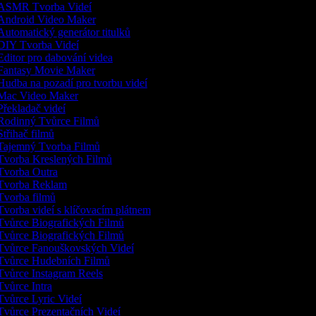
ASMR Tvorba Videí
ndroid Video Maker
utomatický generátor titulků
IY Tvorba Videí
ditor pro dabování videa
antasy Movie Maker
udba na pozadí pro tvorbu videí
Mac Video Maker
řekladač videí
odinný Tvůrce Filmů
třihač filmů
ajemný Tvorba Filmů
vorba Kreslených Filmů
vorba Outra
vorba Reklam
vorba filmů
vorba videí s klíčovacím plátnem
vůrce Biografických Filmů
vůrce Biografických Filmů
vůrce Fanouškovských Videí
vůrce Hudebních Filmů
vůrce Instagram Reels
vůrce Intra
vůrce Lyric Videí
vůrce Prezentačních Videí