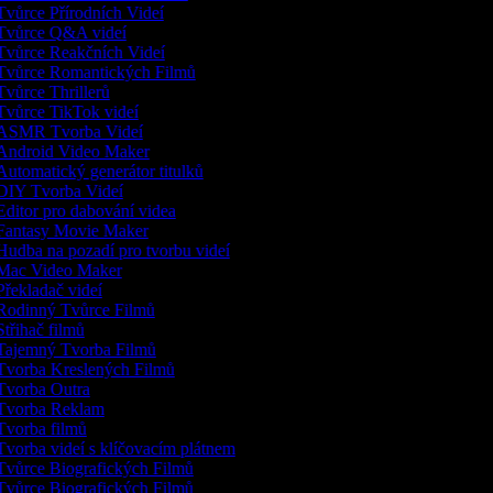
vůrce Přírodních Videí
vůrce Q&A videí
vůrce Reakčních Videí
vůrce Romantických Filmů
vůrce Thrillerů
vůrce TikTok videí
ASMR Tvorba Videí
ndroid Video Maker
utomatický generátor titulků
IY Tvorba Videí
ditor pro dabování videa
antasy Movie Maker
udba na pozadí pro tvorbu videí
Mac Video Maker
řekladač videí
odinný Tvůrce Filmů
třihač filmů
ajemný Tvorba Filmů
vorba Kreslených Filmů
vorba Outra
vorba Reklam
vorba filmů
vorba videí s klíčovacím plátnem
vůrce Biografických Filmů
vůrce Biografických Filmů