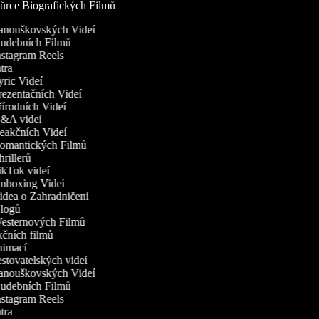
rce Biografických Filmů
Fanouškovských Videí
Hudebních Filmů
Instagram Reels
ntra
yric Videí
Prezentačních Videí
řírodních Videí
Q&A videí
Reakčních Videí
Romantických Filmů
hrillerů
TikTok videí
Unboxing Videí
Videa o Zahradničení
Vlogů
Westernových Filmů
akčních filmů
animací
estovatelských videí
Fanouškovských Videí
Hudebních Filmů
Instagram Reels
ntra