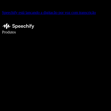
Speechify está lançando a digitação por voz com transcrição
Escreva 5× mais rápido com a digitação por voz
Produtos
Saiba mais