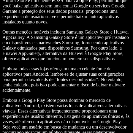
Aurora Store é um cliente FOSS para Google Play, permitindo que
você baixe aplicativos sem uma conta Google ou serviços Google.
Garante a proteção dos seus dados pessoais, proporciona uma
experiência de usuário suave e permite baixar tanto aplicativos
instalados quanto novos.
Outras menções notáveis incluem Samsung Galaxy Store e Huawei
AppGallery. A Samsung Galaxy Store é um aplicativo pré-instalado
em dispositivos e smartwatches Samsung, fornecendo aplicativos
Galaxy otimizados para dispositivos Samsung. Por outro lado, a
Huawei AppGallery, alternativa da Huawei à Google Play Store,
oferece aplicativos que funcionam bem em seus dispositivos.
Embora todas essas lojas ofereçam uma excelente fonte de
aplicativos para Android, lembre-se de ajustar suas configurações
para permitir downloads de "fontes desconhecidas". No entanto,
tenha cuidado, pois isso pode aumentar o risco de baixar malware
acidentalmente.
Embora a Google Play Store possa dominar o mercado de
aplicativos Android, existem várias lojas de aplicativos alternativas
viáveis. Essas alternativas frequentemente proporcionam uma
experiência de usuário diferente, listagens de aplicativos únicas e, às
vezes, até oferecem aplicativos não disponíveis no Google Play.
Seja você um usuário em busca de mudança ou um desenvolvedor
procurando alcançar um público diferente, essas plataformas