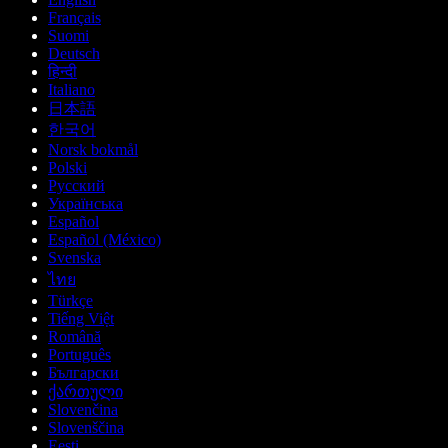
Français
Suomi
Deutsch
हिन्दी
Italiano
日本語
한국어
Norsk bokmål
Polski
Русский
Українська
Español
Español (México)
Svenska
ไทย
Türkçe
Tiếng Việt
Română
Português
Български
ქართული
Slovenčina
Slovenščina
Eesti