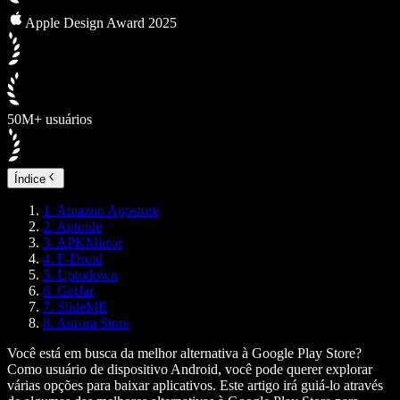
Apple Design Award 2025
50M+ usuários
Índice
1. Amazon Appstore
2. Aptoide
3. APKMirror
4. F-Droid
5. Uptodown
6. GetJar
7. SlideME
8. Aurora Store
Você está em busca da melhor alternativa à Google Play Store?
Como usuário de dispositivo Android, você pode querer explorar
várias opções para baixar aplicativos. Este artigo irá guiá-lo através