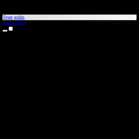
Teste grátis
Baixe agora
Produtos
Leitura em voz alta
Apps para iPhone e iPad
App para Android
Extensão para Chrome
Extensão para Edge
App Web
App para Mac
App para Windows