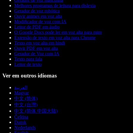
Gerador de voz masculina
Melhores programas de leitura para dislexia
Gerador de voz robótica
Ouvir animes em voz alta
Modificador de voz com IA
Leitor de PDF em áudio
O Google Docs pode ler em voz alta para mim
Extensão de texto em voz alta para Chrome
Texto em voz alta em hindi
Ouvir PDF em voz alta
Gerador de Voz com IA
Texto para fala
Leitor de texto
Ver em outros idiomas
العربية
Magyar
中文 (简体)
中文 (台灣)
中文 (简体 中国大陆)
Čeština
Dansk
Nederlands
English