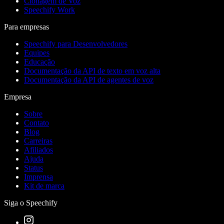
Clonagem de Voz
Speechify Work
Para empresas
Speechify para Desenvolvedores
Equipes
Educação
Documentação da API de texto em voz alta
Documentação da API de agentes de voz
Empresa
Sobre
Contato
Blog
Carreiras
Afiliados
Ajuda
Status
Imprensa
Kit de marca
Siga o Speechify