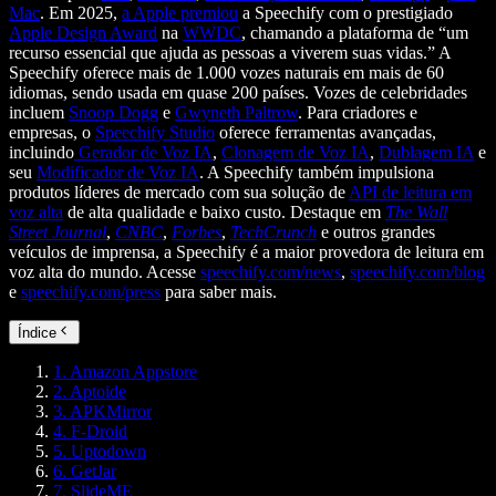
Mac
. Em 2025,
a Apple premiou
a Speechify com o prestigiado
Apple Design Award
na
WWDC
, chamando a plataforma de “um
recurso essencial que ajuda as pessoas a viverem suas vidas.” A
Speechify oferece mais de 1.000 vozes naturais em mais de 60
idiomas, sendo usada em quase 200 países. Vozes de celebridades
incluem
Snoop Dogg
e
Gwyneth Paltrow
. Para criadores e
empresas, o
Speechify Studio
oferece ferramentas avançadas,
incluindo
Gerador de Voz IA
,
Clonagem de Voz IA
,
Dublagem IA
e
seu
Modificador de Voz IA
. A Speechify também impulsiona
produtos líderes de mercado com sua solução de
API de leitura em
voz alta
de alta qualidade e baixo custo. Destaque em
The Wall
Street Journal
,
CNBC
,
Forbes
,
TechCrunch
e outros grandes
veículos de imprensa, a Speechify é a maior provedora de leitura em
voz alta do mundo. Acesse
speechify.com/news
,
speechify.com/blog
e
speechify.com/press
para saber mais.
Índice
1. Amazon Appstore
2. Aptoide
3. APKMirror
4. F-Droid
5. Uptodown
6. GetJar
7. SlideME