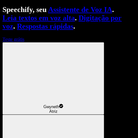
Speechify, seu
Assistente de Voz IA
.
Leia textos em voz alta
.
Digitação por
voz
.
Respostas rápidas
.
Teste grátis
Gwyneth
Atriz