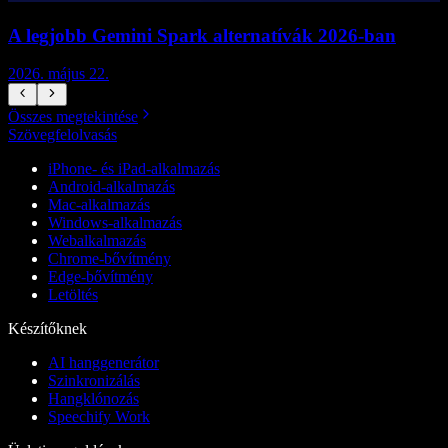
A legjobb Gemini Spark alternatívák 2026-ban
2026. május 22.
2
Összes megtekintése
Szövegfelolvasás
iPhone- és iPad-alkalmazás
Android-alkalmazás
Mac-alkalmazás
Windows-alkalmazás
Webalkalmazás
Chrome-bővítmény
Edge-bővítmény
Letöltés
Készítőknek
AI hanggenerátor
Szinkronizálás
Hangklónozás
Speechify Work