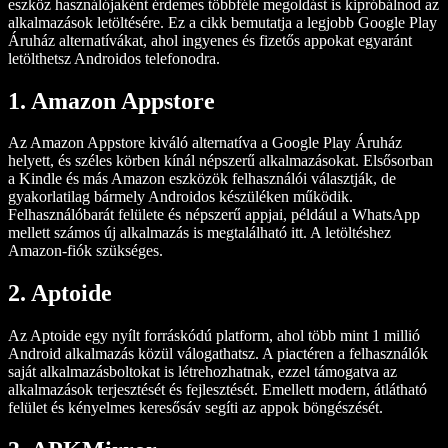
eszköz használójaként érdemes többféle megoldást is kipróbálnod az
alkalmazások letöltésére. Ez a cikk bemutatja a legjobb Google Play
Áruház alternatívákat, ahol ingyenes és fizetős appokat egyaránt
letölthetsz Androidos telefonodra.
1. Amazon Appstore
Az Amazon Appstore kiváló alternatíva a Google Play Áruház
helyett, és széles körben kínál népszerű alkalmazásokat. Elsősorban
a Kindle és más Amazon eszközök felhasználói választják, de
gyakorlatilag bármely Androidos készüléken működik.
Felhasználóbarát felülete és népszerű appjai, például a WhatsApp
mellett számos új alkalmazás is megtalálható itt. A letöltéshez
Amazon-fiók szükséges.
2. Aptoide
Az Aptoide egy nyílt forráskódú platform, ahol több mint 1 millió
Android alkalmazás közül válogathatsz. A piactéren a felhasználók
saját alkalmazásboltokat is létrehozhatnak, ezzel támogatva az
alkalmazások terjesztését és fejlesztését. Emellett modern, átlátható
felület és kényelmes keresősáv segíti az appok böngészését.