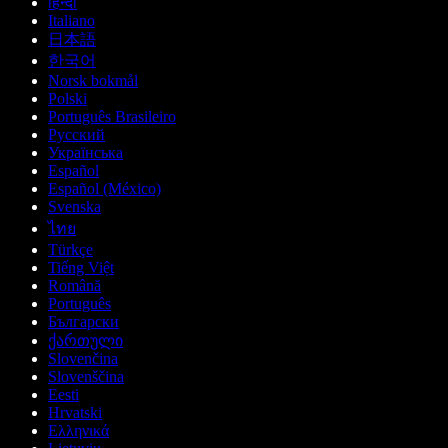
हिन्दी
Italiano
日本語
한국어
Norsk bokmål
Polski
Português Brasileiro
Русский
Українська
Español
Español (México)
Svenska
ไทย
Türkçe
Tiếng Việt
Română
Português
Български
ქართული
Slovenčina
Slovenščina
Eesti
Hrvatski
Ελληνικά