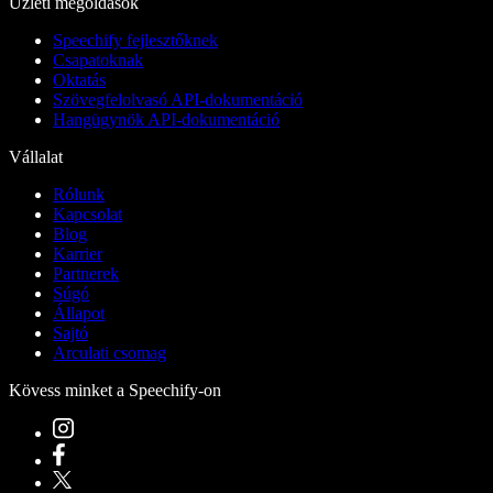
Üzleti megoldások
Speechify fejlesztőknek
Csapatoknak
Oktatás
Szövegfelolvasó API-dokumentáció
Hangügynök API-dokumentáció
Vállalat
Rólunk
Kapcsolat
Blog
Karrier
Partnerek
Súgó
Állapot
Sajtó
Arculati csomag
Kövess minket a Speechify-on