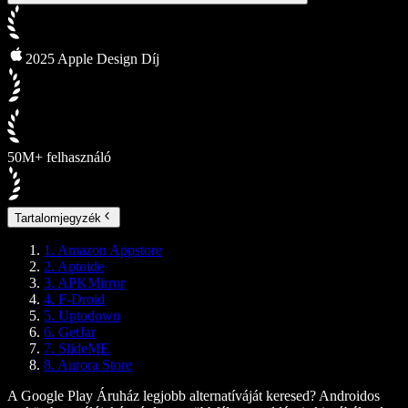
2025 Apple Design Díj
50M+ felhasználó
Tartalomjegyzék
1. Amazon Appstore
2. Aptoide
3. APKMirror
4. F-Droid
5. Uptodown
6. GetJar
7. SlideME
8. Aurora Store
A Google Play Áruház legjobb alternatíváját keresed? Androidos