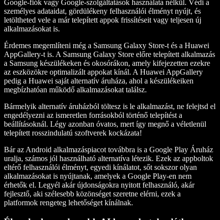
Google-fiók vagy Google-szolgáltatások használata nélkül. Védi a
személyes adataidat, gördülékeny felhasználói élményt nyújt, és
letöltheted vele a már telepített appok frissítéseit vagy teljesen új
alkalmazásokat is.
Érdemes megemlíteni még a Samsung Galaxy Store-t és a Huawei
AppGallery-t is. A Samsung Galaxy Store előre telepített alkalmazás
a Samsung készülékeken és okosórákon, amely kifejezetten ezekre
az eszközökre optimalizált appokat kínál. A Huawei AppGallery
pedig a Huawei saját alternatív áruháza, ahol a készülékeiken
megbízhatóan működő alkalmazásokat találsz.
Bármelyik alternatív áruházból töltesz is le alkalmazást, ne felejtsd el
engedélyezni az ismeretlen forrásokból történő telepítést a
beállításoknál. Légy azonban óvatos, mert így megnő a véletlenül
telepített rosszindulatú szoftverek kockázata!
Bár az Android alkalmazáspiacot továbbra is a Google Play Áruház
uralja, számos jól használható alternatíva létezik. Ezek az appboltok
eltérő felhasználói élményt, egyedi kínálatot, sőt sokszor olyan
alkalmazásokat is nyújtanak, amelyek a Google Play-en nem
érhetők el. Legyél akár újdonságokra nyitott felhasználó, akár
fejlesztő, aki szélesebb közönséget szeretne elérni, ezek a
platformok rengeteg lehetőséget kínálnak.