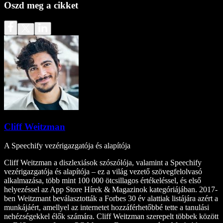
Oszd meg a cikket
Cliff Weitzman
A Speechify vezérigazgatója és alapítója
Cliff Weitzman a diszlexiások szószólója, valamint a Speechify
vezérigazgatója és alapítója – ez a világ vezető szövegfelolvasó
alkalmazása, több mint 100 000 ötcsillagos értékeléssel, és első
helyezéssel az App Store Hírek & Magazinok kategóriájában. 2017-
ben Weitzmant beválasztották a Forbes 30 év alattiak listájára azért a
munkájáért, amellyel az internetet hozzáférhetőbbé tette a tanulási
nehézségekkel élők számára. Cliff Weitzman szerepelt többek között