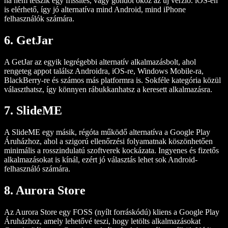
ha nem tetszik egy frissítés, vagy gondot okoz az új verzió. iOS-en
is elérhető, így jó alternatíva mind Android, mind iPhone
felhasználók számára.
6. GetJar
A GetJar az egyik legrégebbi alternatív alkalmazásbolt, ahol
rengeteg appot találsz Androidra, iOS-re, Windows Mobile-ra,
BlackBerry-re és számos más platformra is. Sokféle kategória közül
választhatsz, így könnyen rábukkanhatsz a keresett alkalmazásra.
7. SlideME
A SlideME egy másik, régóta működő alternatíva a Google Play
Áruházhoz, ahol a szigorú ellenőrzési folyamatnak köszönhetően
minimális a rosszindulatú szoftverek kockázata. Ingyenes és fizetős
alkalmazásokat is kínál, ezért jó választás lehet sok Android-
felhasználó számára.
8. Aurora Store
Az Aurora Store egy FOSS (nyílt forráskódú) kliens a Google Play
Áruházhoz, amely lehetővé teszi, hogy letölts alkalmazásokat