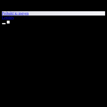
Próbáld ki ingyen
Letöltés
Termékek
Szövegfelolvasás
iPhone és iPad alkalmazások
Android alkalmazás
Chrome-bővítmény
Edge-bővítmény
Webalkalmazás
Mac alkalmazás
Windows alkalmazás