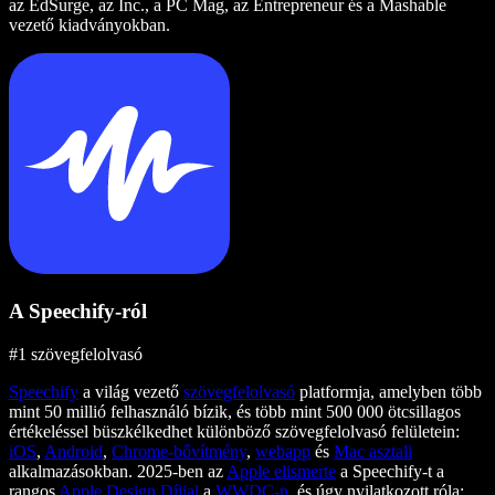
az EdSurge, az Inc., a PC Mag, az Entrepreneur és a Mashable
vezető kiadványokban.
A Speechify-ról
#1 szövegfelolvasó
Speechify
a világ vezető
szövegfelolvasó
platformja, amelyben több
mint 50 millió felhasználó bízik, és több mint 500 000 ötcsillagos
értékeléssel büszkélkedhet különböző szövegfelolvasó felületein:
iOS
,
Android
,
Chrome-bővítmény
,
webapp
és
Mac asztali
alkalmazásokban. 2025-ben az
Apple elismerte
a Speechify-t a
rangos
Apple Design Díjjal
a
WWDC-n
, és úgy nyilatkozott róla: