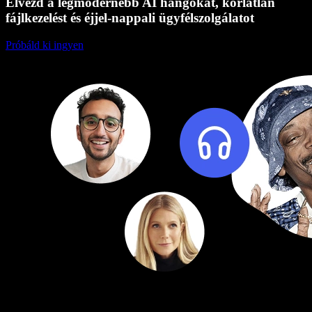
Élvezd a legmodernebb AI hangokat, korlátlan
fájlkezelést és éjjel-nappali ügyfélszolgálatot
Próbáld ki ingyen