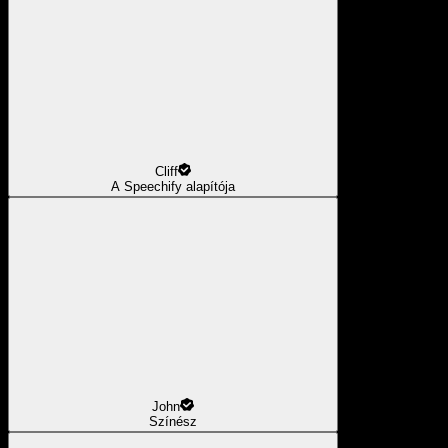
Cliff
A Speechify alapítója
John
Színész