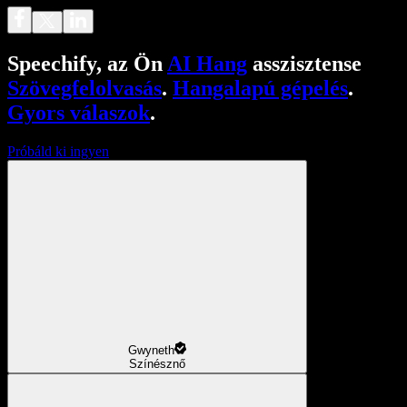
Speechify, az Ön
AI Hang
asszisztense
Szövegfelolvasás
.
Hangalapú gépelés
.
Gyors válaszok
.
Próbáld ki ingyen
Gwyneth
Színésznő