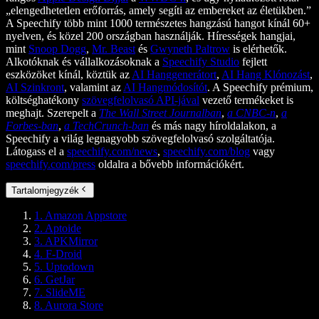
„elengedhetetlen erőforrás, amely segíti az embereket az életükben.”
A Speechify több mint 1000 természetes hangzású hangot kínál 60+
nyelven, és közel 200 országban használják. Hírességek hangjai,
mint
Snoop Dogg
,
Mr. Beast
és
Gwyneth Paltrow
is elérhetők.
Alkotóknak és vállalkozásoknak a
Speechify Studio
fejlett
eszközöket kínál, köztük az
AI Hanggenerátort
,
AI Hang Klónozást
,
AI Szinkront
, valamint az
AI Hangmódosítót
. A Speechify prémium,
költséghatékony
szövegfelolvasó API-jával
vezető termékeket is
meghajt. Szerepelt a
The Wall Street Journalban
,
a CNBC-n
,
a
Forbes-ban
,
a TechCrunch-ban
és más nagy híroldalakon, a
Speechify a világ legnagyobb szövegfelolvasó szolgáltatója.
Látogass el a
speechify.com/news
,
speechify.com/blog
vagy
speechify.com/press
oldalra a bővebb információkért.
Tartalomjegyzék
1. Amazon Appstore
2. Aptoide
3. APKMirror
4. F-Droid
5. Uptodown
6. GetJar
7. SlideME
8. Aurora Store