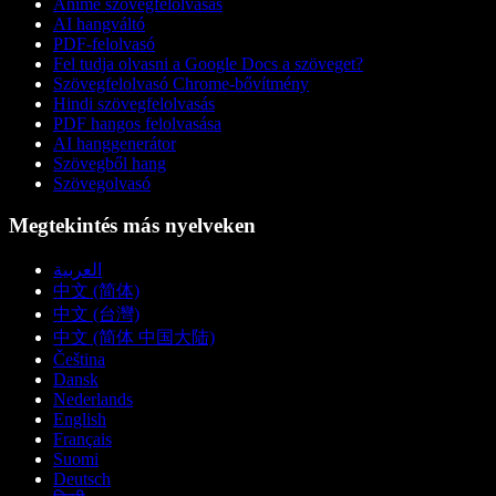
Anime szövegfelolvasás
AI hangváltó
PDF-felolvasó
Fel tudja olvasni a Google Docs a szöveget?
Szövegfelolvasó Chrome-bővítmény
Hindi szövegfelolvasás
PDF hangos felolvasása
AI hanggenerátor
Szövegből hang
Szövegolvasó
Megtekintés más nyelveken
العربية
中文 (简体)
中文 (台灣)
中文 (简体 中国大陆)
Čeština
Dansk
Nederlands
English
Français
Suomi
Deutsch