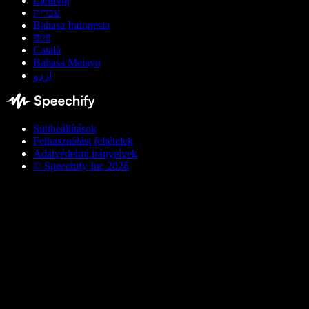
Lietuvių
עברית
Bahasa Indonesia
বাংলা
Català
Bahasa Melayu
اردو
Sütibeállítások
Felhasználási feltételek
Adatvédelmi irányelvek
© Speechify Inc 2026