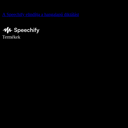
A Speechify elindítja a hangalapú diktálást
Írj akár ötször gyorsabban diktálással
Termékek
Tudj meg többet