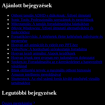
Ajánlott bejegyzések
Otthoni tanulás ADHD-s diákoknak: Átfogó útmutató
Sonic Tools: Professzionális szerszámok és megoldások
Mikrotanulás: A tanulás forradalmasítása falatkákban
iMovie Windowsra: Átfogó útmutató alternatívákhoz és
funkciókhoz
Forgatókönyvírás: A történetek életre keltésének művészete és
mestersége
Hogyan adj animációt és videót egy PPT-hez
VideoNow: A hordozható szórakoztatás forradalma
Hogyan kezdj animálni: Alapok kezdőknek
Hogyan írjunk meg gyorsan egy tudományos dolgozatot
Spoken.io: Forradalmasítja az e-kereskedelmet a hangvezérelt
vásárlással
Blink előfizetési tervek: a maximális otthoni biztonság
Amazon intelligens megoldásával
Shutterstock: Az első számú forrás kiváló minőségű vizuális
tartalmakhoz
Legutóbbi bejegyzések
Összes megtekintése