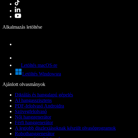
Alkalmazás letöltése
Letöltés macOS-re
Letöltés Windowsra
Ajánlott olvasmányok
Diktálás és hangalapú gépelés
AI hangasszisztens
PDF-felolvasó Androidra
Szövegfelolvasó
Női hanggenerátor
Férfi hanggenerátor
A legjobb diszlexiásoknak készült olvasóprogramok
Robothanggenerátor