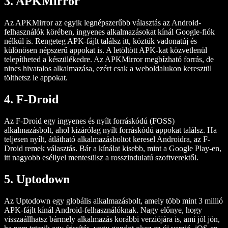
3. APKMirror
Az APKMirror az egyik legnépszerűbb választás az Android-
felhasználók körében, ingyenes alkalmazásokat kínál Google-fiók
nélkül is. Rengeteg APK-fájlt találsz itt, köztük vadonatúj és
különösen népszerű appokat is. A letöltött APK-kat közvetlenül
telepítheted a készülékedre. Az APKMirror megbízható forrás, de
nincs hivatalos alkalmazása, ezért csak a weboldalukon keresztül
tölthetsz le appokat.
4. F-Droid
Az F-Droid egy ingyenes és nyílt forráskódú (FOSS)
alkalmazásbolt, ahol kizárólag nyílt forráskódú appokat találsz. Ha
teljesen nyílt, átlátható alkalmazásboltot keresel Androidra, az F-
Droid remek választás. Bár a kínálat kisebb, mint a Google Play-en,
itt nagyobb eséllyel mentesülsz a rosszindulatú szoftverektől.
5. Uptodown
Az Uptodown egy globális alkalmazásbolt, amely több mint 3 millió
APK-fájlt kínál Android-felhasználóknak. Nagy előnye, hogy
visszaállhatsz bármely alkalmazás korábbi verziójára is, ami jól jön,