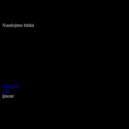
Naudojimo būdai
Atsisiųsti
API
Įmonė