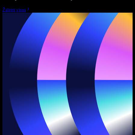
Žiūrėti visus