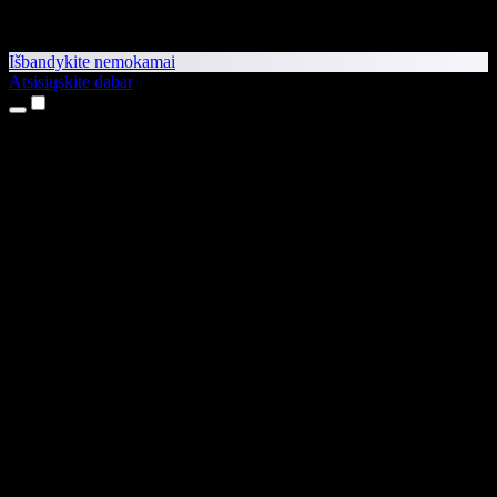
Išbandykite nemokamai
Atsisiųskite dabar
Produktai
Teksto skaitymas balsu
iPhone ir iPad programėlės
Android programėlė
Chrome plėtinys
Edge plėtinys
Interneto programėlė
Mac programėlė
Windows programėlė