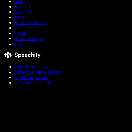
Eesti
Hrvatski
Ελληνικά
עברית
Bahasa Indonesia
বাংলা
Català
Bahasa Melayu
اردو
Slapukų nuostatos
Paslaugų teikimo sąlygos
Privatumo politika
© Speechify Inc 2026