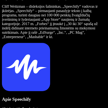
Cliff Weitzman – disleksijos šalininkas, „Speechify“ vadovas ir
įkūrėjas. „Speechify“ – pirmaujanti pasaulyje teksto į kalbą
programa, turinti daugiau nei 100 000 penkių žvaigždučių
įvertinimų ir lyderiaujanti „App Store“ naujienų ir žurnalų
kategorijoje. 2017 m. „Forbes“ jį įtraukė į „30 iki 30“ sąrašą už
indėlį didinant interneto prieinamumą žmonėms su mokymosi
sutrikimais. Apie jį rašė „EdSurge“, „Inc.“, „PC Mag“,
„Entrepreneur“, „Mashable“ ir kt.
Apie Speechify