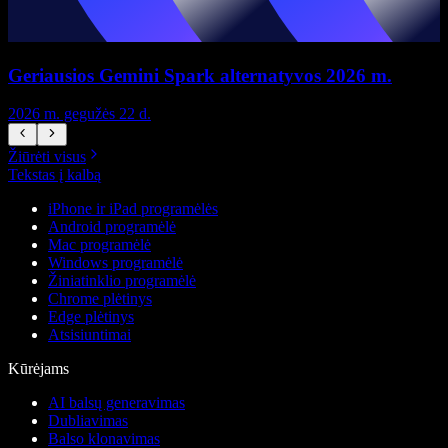
Geriausios Gemini Spark alternatyvos 2026 m.
2026 m. gegužės 22 d.
2
Žiūrėti visus
Tekstas į kalbą
iPhone ir iPad programėlės
Android programėlė
Mac programėlė
Windows programėlė
Žiniatinklio programėlė
Chrome plėtinys
Edge plėtinys
Atsisiuntimai
Kūrėjams
AI balsų generavimas
Dubliavimas
Balso klonavimas