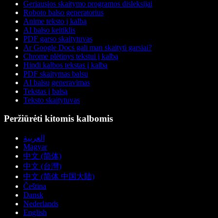
Geriausios skaitymo programos disleksijai
Roboto balso generatorius
Anime teksto į kalbą
AI balso keitiklis
PDF garso skaitytuvas
Ar Google Docs gali man skaityti garsiai?
Chrome plėtinys tekstui į kalbą
Hindi kalbos tekstas į kalbą
PDF skaitymas balsu
AI balsų generavimas
Tekstas į balsą
Teksto skaitytuvas
Peržiūrėti kitomis kalbomis
العربية
Magyar
中文 (简体)
中文 (台灣)
中文 (简体 中国大陆)
Čeština
Dansk
Nederlands
English