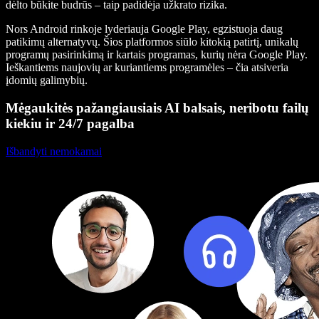
dėlto būkite budrūs – taip padidėja užkrato rizika.
Nors Android rinkoje lyderiauja Google Play, egzistuoja daug
patikimų alternatyvų. Šios platformos siūlo kitokią patirtį, unikalų
programų pasirinkimą ir kartais programas, kurių nėra Google Play.
Ieškantiems naujovių ar kuriantiems programėles – čia atsiveria
įdomių galimybių.
Mėgaukitės pažangiausiais AI balsais, neribotu failų
kiekiu ir 24/7 pagalba
Išbandyti nemokamai