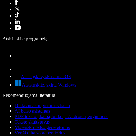
Atsisiųskite programėlę
Atsisiųskite, skirta macOS
Atsisiųskite, skirta Windows
Rekomenduojama literatūra
Diktavimas ir įvedimas balsu
AI balso asistentas
PDF teksto į kalbą funkcija Android įrenginiuose
Teksto skaitytuvas
Moteriško balso generatorius
Vyriško balso generatorius