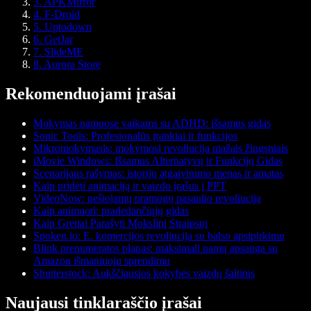
3. APKMirror
4. F-Droid
5. Uptodown
6. GetJar
7. SlideME
8. Aurora Store
Rekomenduojami įrašai
Mokymas namuose vaikams su ADHD: išsamus gidas
Sonic Tools: Profesionalūs įrankiai ir funkcijos
Mikromokymasis: mokymosi revoliucija mažais žingsniais
iMovie Windows: Išsamus Alternatyvų ir Funkcijų Gidas
Scenarijaus rašymas: istorijų atgaivinimo menas ir amatas
Kaip pridėti animaciją ir vaizdo įrašus į PPT
VideoNow: nešiojamų pramogų pasaulio revoliucija
Kaip animuoti: pradedančiųjų gidas
Kaip Greitai Parašyti Mokslinį Straipsnį
Spoken.io: E. komercijos revoliucija su balso apsipirkimu
Blink prenumeratos planas: maksimali namų apsauga su
Amazon išmaniuoju sprendimu
Shutterstock: Aukščiausios kokybės vaizdų šaltinis
Naujausi tinklaraščio įrašai