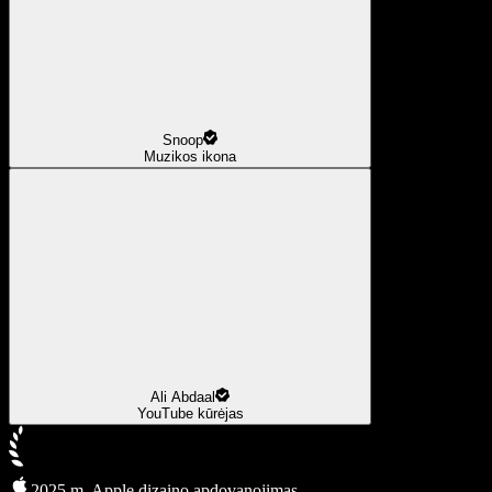
Snoop
Muzikos ikona
Ali Abdaal
YouTube kūrėjas
2025 m. Apple dizaino apdovanojimas