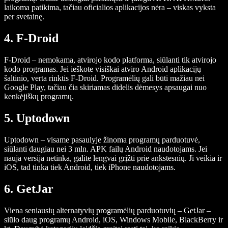
laikoma patikima, tačiau oficialios aplikacijos nėra – viskas vyksta
per svetainę.
4. F-Droid
F-Droid – nemokama, atvirojo kodo platforma, siūlanti tik atvirojo
kodo programas. Jei ieškote visiškai atviro Android aplikacijų
šaltinio, verta rinktis F-Droid. Programėlių gali būti mažiau nei
Google Play, tačiau čia skiriamas didelis dėmesys apsaugai nuo
kenkėjiškų programų.
5. Uptodown
Uptodown – visame pasaulyje žinoma programų parduotuvė,
siūlanti daugiau nei 3 mln. APK failų Android naudotojams. Jei
nauja versija netinka, galite lengvai grįžti prie ankstesnių. Ji veikia ir
iOS, tad tinka tiek Android, tiek iPhone naudotojams.
6. GetJar
Viena seniausių alternatyvių programėlių parduotuvių – GetJar –
siūlo daug programų Android, iOS, Windows Mobile, BlackBerry ir