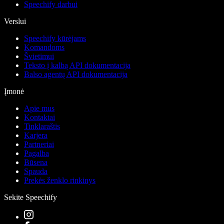
Speechify darbui
Verslui
Speechify kūrėjams
Komandoms
Švietimui
Teksto į kalbą API dokumentacija
Balso agentų API dokumentacija
Įmonė
Apie mus
Kontaktai
Tinklaraštis
Karjera
Partneriai
Pagalba
Būsena
Spauda
Prekės ženklo rinkinys
Sekite Speechify