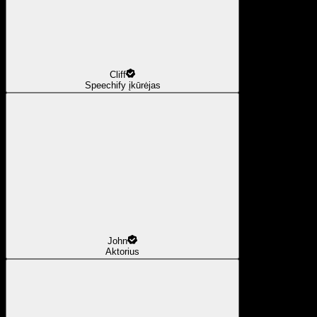
Cliff
Speechify įkūrėjas
John
Aktorius