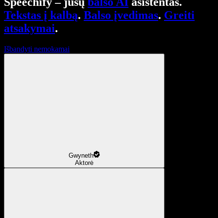
Speechify – jūsų
balso AI
asistentas.
Tekstas į kalbą
.
Balso įvedimas
.
Greiti
atsakymai
.
Išbandyti nemokamai
Gwyneth
Aktorė