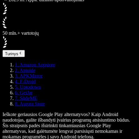
50 mln.+ vartotojų
Turinys
1. Amazon Appstore
2. Aptoide
3. APKMirror
4. F-Droid
5. Uptodown
6. GetJar
7. SlideME
8. Aurora Store
Ieškote geriausios Google Play alternatyvos? Kaip Android
naudotojas, galite išbandyti įvairius programų atsisiuntimo būdus.
Šis straipsnis padės išsirinkti tinkamiausias Google Play
alternatyvas, kad galėtumėte lengvai parsisiųsti nemokamas ir
mokamas programėles į savo Android telefoną.