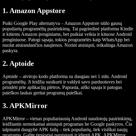
1. Amazon Appstore
Puiki Google Play alternatyva – Amazon Appstore siūlo gausų
populiarių programėlių pasirinkimą. Tai pagrindinė platforma Kindle
ir kitiems Amazon įrenginiams, bet puikiai veikia ir kituose Android
įrenginiuose. Patogi sąsaja, tokios programėlės kaip WhatsApp bei
nuolat atsirandančios naujienos. Norint atsisiųsti, reikalinga Amazon
paskyra.
2. Aptoide
Aptoide – atvirojo kodo platforma su daugiau nei 1 mln. Android
programėlių. Ji leidžia susikurti ir valdyti savo parduotuves bei
prisidėti prie aplikacijų plėtros. Paprasta, aiški sąsaja ir patogus
paieškos laukas greitai programų paieškai.
3. APKMirror
APKMirror – vienas populiariausių Android naudotojų pasirinkimų,
leidžiantis nemokamai atsisiųsti programas be Google paskyros. Čia
talpinami daugybė APK failų – tiek populiarių, tiek visiškai naujų
programų. Galite tiesiogiai parsisiųsti ir įdiegti APK. APKMirror