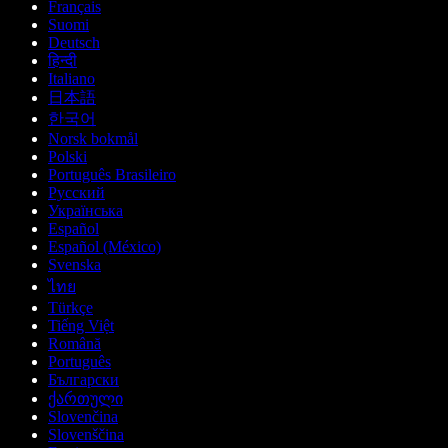
Français
Suomi
Deutsch
हिन्दी
Italiano
日本語
한국어
Norsk bokmål
Polski
Português Brasileiro
Русский
Українська
Español
Español (México)
Svenska
ไทย
Türkçe
Tiếng Việt
Română
Português
Български
ქართული
Slovenčina
Slovenščina