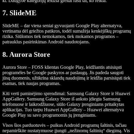
kt. Daugybė kategorijų leidžia greitai rasti tai, ko reikia.
7. SlideME
SlideME – dar viena seniai gyvuojanti Google Play alternatyva,
vertinama dėl griežtos patikros, todėl sumažėja kenkėjiškų programų
rizika. Siūlomos tiek nemokamos, tiek mokamos programos –
patrauklus pasirinkimas Android naudotojams.
8. Aurora Store
Aurora Store – FOSS klientas Google Play, leidžiantis atsisiųsti
programėles be Google paskyros ar paslaugų. Jis padeda saugoti
jūsų duomenis, užtikrina sklandų naudojimą ir leidžia parsisiųsti tiek
esamas, tiek naujas programas.
Kiti verti paminėjimo sprendimai: Samsung Galaxy Store ir Huawei
AppGallery. Samsung Galaxy Store iš anksto įdiegta Samsung
telefonuose ir laikrodžiuose, siūlo Galaxy įrenginiams pritaikytas
aplikacijas. Tuo tarpu Huawei AppGallery – Huawei alternatyva
Google Play su savo programomis jų įrenginiams.
Visos šios parduotuvės – puikus Android programų šaltinis, tačiau
nepamirškite nustatymuose įjungti „nežinomų šaltinių“ diegimą. Vis