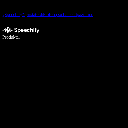
„Speechify“ pristato diktofoną su balso atpažinimu
Rašykite 5× greičiau naudodami diktavimą balsu
Produktai
Sužinokite daugiau