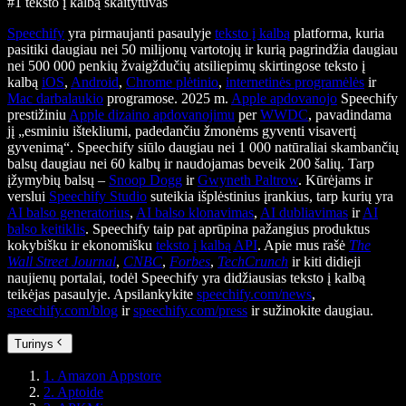
#1 teksto į kalbą skaitytuvas
Speechify
yra pirmaujanti pasaulyje
teksto į kalbą
platforma, kuria
pasitiki daugiau nei 50 milijonų vartotojų ir kurią pagrindžia daugiau
nei 500 000 penkių žvaigždučių atsiliepimų skirtingose teksto į
kalbą
iOS
,
Android
,
Chrome plėtinio
,
internetinės programėlės
ir
Mac darbalaukio
programose. 2025 m.
Apple apdovanojo
Speechify
prestižiniu
Apple dizaino apdovanojimu
per
WWDC
, pavadindama
jį „esminiu ištekliumi, padedančiu žmonėms gyventi visavertį
gyvenimą“. Speechify siūlo daugiau nei 1 000 natūraliai skambančių
balsų daugiau nei 60 kalbų ir naudojamas beveik 200 šalių. Tarp
įžymybių balsų –
Snoop Dogg
ir
Gwyneth Paltrow
. Kūrėjams ir
verslui
Speechify Studio
suteikia išplėstinius įrankius, tarp kurių yra
AI balso generatorius
,
AI balso klonavimas
,
AI dubliavimas
ir
AI
balso keitiklis
. Speechify taip pat aprūpina pažangius produktus
kokybišku ir ekonomišku
teksto į kalbą API
. Apie mus rašė
The
Wall Street Journal
,
CNBC
,
Forbes
,
TechCrunch
ir kiti didieji
naujienų portalai, todėl Speechify yra didžiausias teksto į kalbą
teikėjas pasaulyje. Apsilankykite
speechify.com/news
,
speechify.com/blog
ir
speechify.com/press
ir sužinokite daugiau.
Turinys
1. Amazon Appstore
2. Aptoide