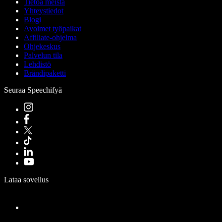
Tietoa meistä
Yhteystiedot
Blogi
Avoimet työpaikat
Affiliate-ohjelma
Ohjekeskus
Palvelun tila
Lehdistö
Brändipaketti
Seuraa Speechifyä
Lataa sovellus