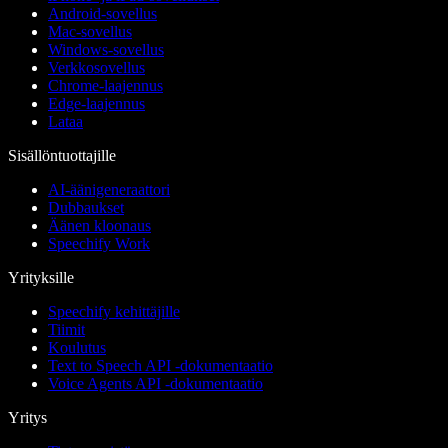
Android-sovellus
Mac-sovellus
Windows-sovellus
Verkkosovellus
Chrome-laajennus
Edge-laajennus
Lataa
Sisällöntuottajille
AI-äänigeneraattori
Dubbaukset
Äänen kloonaus
Speechify Work
Yrityksille
Speechify kehittäjille
Tiimit
Koulutus
Text to Speech API -dokumentaatio
Voice Agents API -dokumentaatio
Yritys