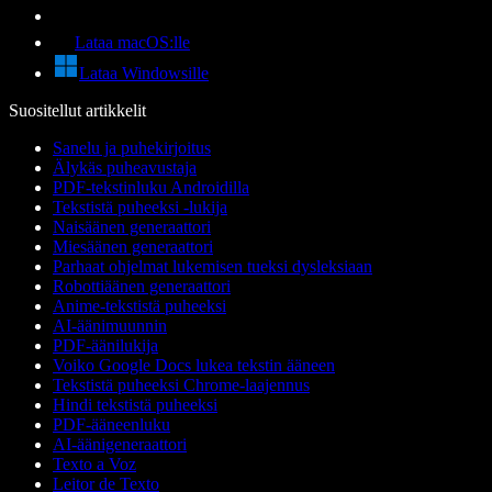
Lataa macOS:lle
Lataa Windowsille
Suositellut artikkelit
Sanelu ja puhekirjoitus
Älykäs puheavustaja
PDF-tekstinluku Androidilla
Tekstistä puheeksi -lukija
Naisäänen generaattori
Miesäänen generaattori
Parhaat ohjelmat lukemisen tueksi dysleksiaan
Robottiäänen generaattori
Anime-tekstistä puheeksi
AI-äänimuunnin
PDF-äänilukija
Voiko Google Docs lukea tekstin ääneen
Tekstistä puheeksi Chrome-laajennus
Hindi tekstistä puheeksi
PDF-ääneenluku
AI-äänigeneraattori
Texto a Voz
Leitor de Texto