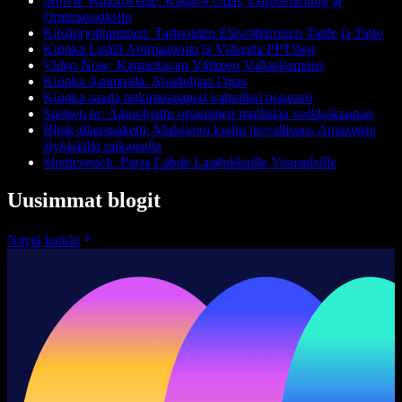
iMovie Windowsille: Kattava Opas Vaihtoehtoihin ja
Ominaisuuksiin
Käsikirjoittaminen: Tarinoiden Elävöittämisen Taide ja Taito
Kuinka Lisätä Animaatioita ja Videoita PPT:hen
Video Now: Kannettavan Viihteen Vallankumous
Kuinka Animoida: Aloittelijan Opas
Kuinka saada tutkimuspaperi valmiiksi nopeasti
Spoken.io: Ääniohjattu ostaminen mullistaa verkkokaupan
Blink-tilauspaketti: Maksimoi kodin turvallisuus Amazonin
älykkäällä ratkaisulla
Shutterstock: Paras Lähde Laadukkaille Visuaaleille
Uusimmat blogit
Näytä kaikki