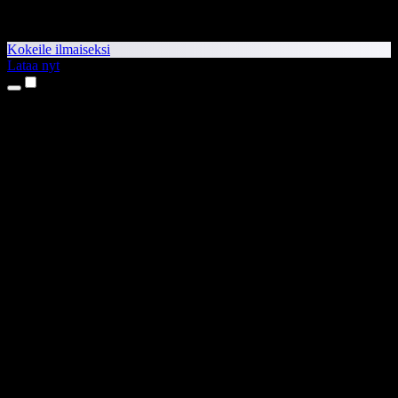
Kokeile ilmaiseksi
Lataa nyt
Tuotteet
Tekstistä puheeksi
iPhone- ja iPad-sovellukset
Android-sovellus
Chrome-laajennus
Edge-laajennus
Verkkosovellus
Mac-sovellus
Windows-sovellus