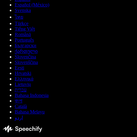
Español (México)
Svenska
ไทย
Türkçe
Tiếng Việt
Română
Português
Български
ქართული
Slovenčina
Slovenščina
Eesti
Hrvatski
Ελληνικά
Lietuvių
עברית
Bahasa Indonesia
বাংলা
Català
Bahasa Melayu
اردو