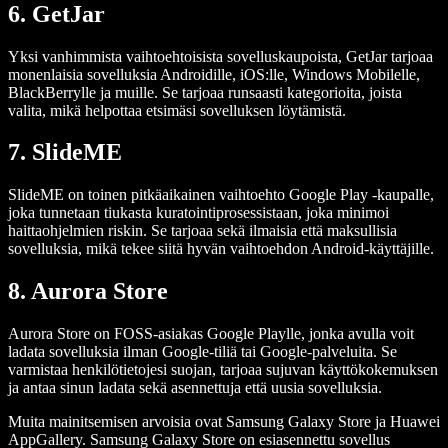
6. GetJar
Yksi vanhimmista vaihtoehtoisista sovelluskaupoista, GetJar tarjoaa
monenlaisia sovelluksia Androidille, iOS:lle, Windows Mobilelle,
BlackBerrylle ja muille. Se tarjoaa runsaasti kategorioita, joista
valita, mikä helpottaa etsimäsi sovelluksen löytämistä.
7. SlideME
SlideME on toinen pitkäaikainen vaihtoehto Google Play -kaupalle,
joka tunnetaan tiukasta kuratointiprosessistaan, joka minimoi
haittaohjelmien riskin. Se tarjoaa sekä ilmaisia että maksullisia
sovelluksia, mikä tekee siitä hyvän vaihtoehdon Android-käyttäjille.
8. Aurora Store
Aurora Store on FOSS-asiakas Google Playlle, jonka avulla voit
ladata sovelluksia ilman Google-tiliä tai Google-palveluita. Se
varmistaa henkilötietojesi suojan, tarjoaa sujuvan käyttökokemuksen
ja antaa sinun ladata sekä asennettuja että uusia sovelluksia.
Muita mainitsemisen arvoisia ovat Samsung Galaxy Store ja Huawei
AppGallery. Samsung Galaxy Store on esiasennettu sovellus