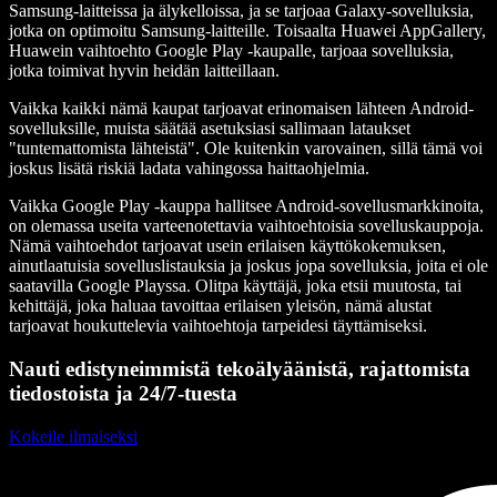
Samsung-laitteissa ja älykelloissa, ja se tarjoaa Galaxy-sovelluksia,
jotka on optimoitu Samsung-laitteille. Toisaalta Huawei AppGallery,
Huawein vaihtoehto Google Play -kaupalle, tarjoaa sovelluksia,
jotka toimivat hyvin heidän laitteillaan.
Vaikka kaikki nämä kaupat tarjoavat erinomaisen lähteen Android-
sovelluksille, muista säätää asetuksiasi sallimaan lataukset
"tuntemattomista lähteistä". Ole kuitenkin varovainen, sillä tämä voi
joskus lisätä riskiä ladata vahingossa haittaohjelmia.
Vaikka Google Play -kauppa hallitsee Android-sovellusmarkkinoita,
on olemassa useita varteenotettavia vaihtoehtoisia sovelluskauppoja.
Nämä vaihtoehdot tarjoavat usein erilaisen käyttökokemuksen,
ainutlaatuisia sovelluslistauksia ja joskus jopa sovelluksia, joita ei ole
saatavilla Google Playssa. Olitpa käyttäjä, joka etsii muutosta, tai
kehittäjä, joka haluaa tavoittaa erilaisen yleisön, nämä alustat
tarjoavat houkuttelevia vaihtoehtoja tarpeidesi täyttämiseksi.
Nauti edistyneimmistä tekoälyäänistä, rajattomista
tiedostoista ja 24/7-tuesta
Kokeile ilmaiseksi