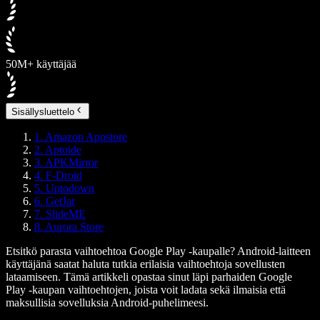
50M+ käyttäjää
Sisällysluettelo
1. Amazon Appstore
2. Aptoide
3. APKMirror
4. F-Droid
5. Uptodown
6. GetJar
7. SlideME
8. Aurora Store
Etsitkö parasta vaihtoehtoa Google Play -kaupalle? Android-laitteen
käyttäjänä saatat haluta tutkia erilaisia vaihtoehtoja sovellusten
lataamiseen. Tämä artikkeli opastaa sinut läpi parhaiden Google
Play -kaupan vaihtoehtojen, joista voit ladata sekä ilmaisia että
maksullisia sovelluksia Android-puhelimeesi.