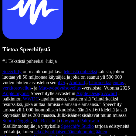
Tietoa Speechifystä
#1 Tekstistä puheeksi -lukija
Speechify
on maailman johtava
tekstistä puheeksi
-alusta, johon
luottaa yli 50 miljoonaa käyttäjää ja joka on saanut yli 500 000
viiden tähden arvostelua sen
iOS
-,
Android
-,
Chrome-laajennus
-,
verkkosovellus
- ja
Mac-työpöytäsovellus
-versioista. Vuonna 2025
Apple myönsi
Speechifylle arvostetun
Apple Design Award
-
palkinnon
WWDC
-tapahtumassa, kutsuen sitä “elintärkeäksi
resurssiksi, joka auttaa ihmisiä elämään elämäänsä.” Speechify
tarjoaa yli 1 000 luonnollisen kuuloista ääntä yli 60 kielellä ja sitä
käytetään lähes 200 maassa. Julkkisäänet sisältävät muun muassa
Snoop Doggin
,
Mr. Beastin
ja
Gwyneth Paltrow’n
.
Sisällöntuottajille ja yrityksille
Speechify Studio
tarjoaa edistyneitä
työkaluja, kuten
tekoälypohjaisen äänenluonnin
,
äänen