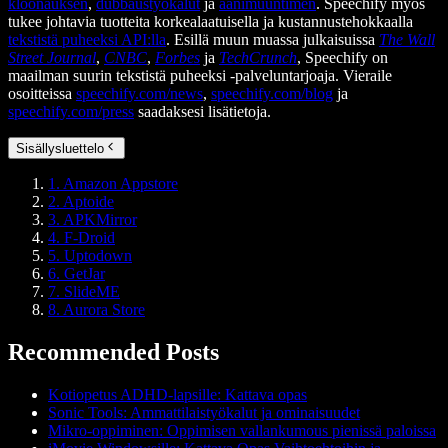
kloonauksen
,
dubbaustyökalut
ja
äänimuuntimen
. Speechify myös
tukee johtavia tuotteita korkealaatuisella ja kustannustehokkaalla
tekstistä puheeksi API:lla
. Esillä muun muassa julkaisuissa
The Wall
Street Journal
,
CNBC
,
Forbes
ja
TechCrunch
, Speechify on
maailman suurin tekstistä puheeksi -palveluntarjoaja. Vieraile
osoitteissa
speechify.com/news
,
speechify.com/blog
ja
speechify.com/press
saadaksesi lisätietoja.
Sisällysluettelo
1. Amazon Appstore
2. Aptoide
3. APKMirror
4. F-Droid
5. Uptodown
6. GetJar
7. SlideME
8. Aurora Store
Recommended Posts
Kotiopetus ADHD-lapsille: Kattava opas
Sonic Tools: Ammattilaistyökalut ja ominaisuudet
Mikro-oppiminen: Oppimisen vallankumous pienissä paloissa