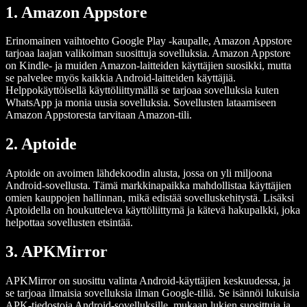
1. Amazon Appstore
Erinomainen vaihtoehto Google Play -kaupalle, Amazon Appstore
tarjoaa laajan valikoiman suosittuja sovelluksia. Amazon Appstore
on Kindle- ja muiden Amazon-laitteiden käyttäjien suosikki, mutta
se palvelee myös kaikkia Android-laitteiden käyttäjiä.
Helppokäyttöisellä käyttöliittymällä se tarjoaa sovelluksia kuten
WhatsApp ja monia uusia sovelluksia. Sovellusten lataamiseen
Amazon Appstoresta tarvitaan Amazon-tili.
2. Aptoide
Aptoide on avoimen lähdekoodin alusta, jossa on yli miljoona
Android-sovellusta. Tämä markkinapaikka mahdollistaa käyttäjien
omien kauppojen hallinnan, mikä edistää sovelluskehitystä. Lisäksi
Aptoidella on houkutteleva käyttöliittymä ja kätevä hakupalkki, joka
helpottaa sovellusten etsintää.
3. APKMirror
APKMirror on suosittu valinta Android-käyttäjien keskuudessa, ja
se tarjoaa ilmaisia sovelluksia ilman Google-tiliä. Se isännöi lukuisia
APK-tiedostoja Android-sovelluksille, mukaan lukien suosittuja ja