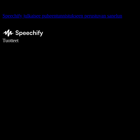
Speechify julkaisee puheentunnistukseen perustuvan sanelun
Kirjoita 5× nopeammin puheentunnistuksen avulla
Tuotteet
Lue lisää