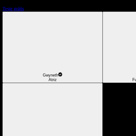
Teste grátis
Gwyneth
Atriz
F