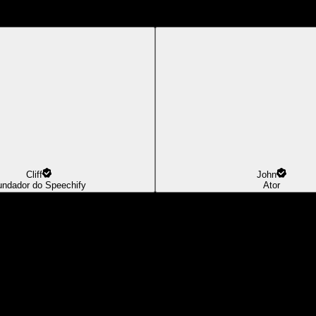
Cliff
John
undador do Speechify
Ator