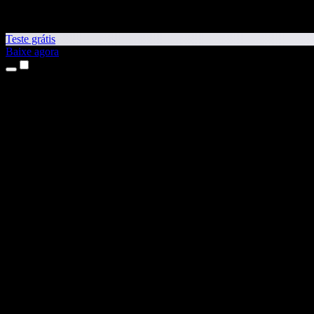
Teste grátis
Baixe agora
Produtos
Leitura em voz alta
Apps para iPhone e iPad
App para Android
Extensão para Chrome
Extensão para Edge
App Web
App para Mac
App para Windows