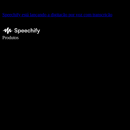
Speechify está lançando a digitação por voz com transcrição
Escreva 5× mais rápido com a digitação por voz
Produtos
Saiba mais